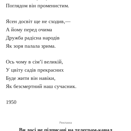
Поглядом він променистим.
Ясен досвіт ще не сходив,—
А йому перед очима
Дружба радісна народів
Як зоря палала зрима.
Ось чому в сім’ї великій,
У цвіту садів прекрасних
Буде жити він навіки,
Як безсмертний наш сучасник.
1950
Реклама
Ви досі не підписані на телеграм-канал