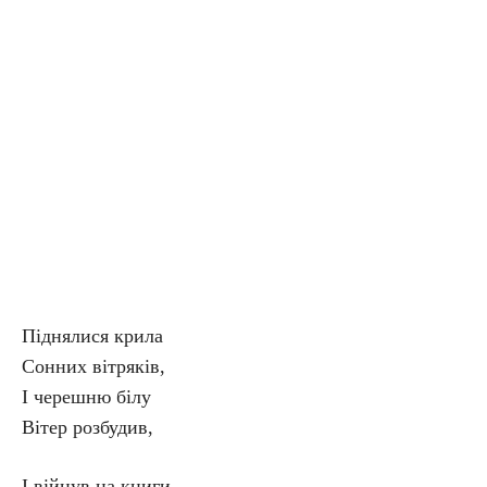
Піднялися крила
Сонних вітряків,
І черешню білу
Вітер розбудив,
І війнув на книги,