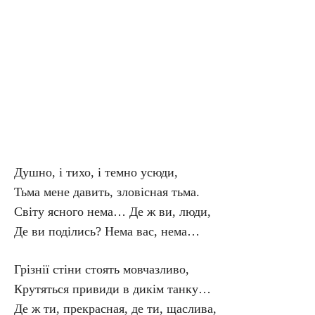
Душно, і тихо, і темно усюди,
Тьма мене давить, зловісная тьма.
Світу ясного нема… Де ж ви, люди,
Де ви поділись? Нема вас, нема…
Грізнії стіни стоять мовчазливо,
Крутяться привиди в дикім танку…
Де ж ти, прекрасная, де ти, щаслива,