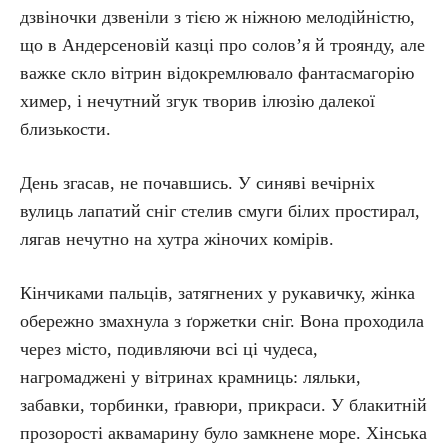
дзвіночки дзвеніли з тією ж ніжною мелодійністю,
що в Андерсеновій казці про солов’я й троянду, але
важке скло вітрин відокремлювало фантасмагорію
химер, і нечутний згук творив ілюзію далекої
близькости.
День згасав, не почавшись. У синяві вечірніх
вулиць лапатий сніг стелив смуги білих простирал,
лягав нечутно на хутра жіночих комірів.
Кінчиками пальців, затягнених у рукавичку, жінка
обережно змахнула з ґоржетки сніг. Вона проходила
через місто, подивляючи всі ці чудеса,
нагромаджені у вітринах крамниць: ляльки,
забавки, торбинки, ґравюри, прикраси. У блакитній
прозорості аквамарину було замкнене море. Хінська