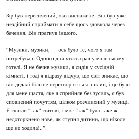
Зір був пересичений, око виснажене. Він був уже
нездібний сприймати в себе щось здовкола через
бачення. Він прагнув іншого.
“Музики, музики, — ось було те, чого я там
потребував. Одного дня хтось грав у маленькому
готелі. Я не бачив музики, я сидів у сусідній
кімнаті, і тоді я відразу відчув, що світ зникає, що
він дедалі більше перетворюється в плин, і це було
для мене щастя, яке я сприйняв без зусиль, я був
сповнений почуттям, цілком розчинений у музиці.
Я сказав “так” світові, і моє “так” було таке ж
недоторкнено нове, як ступня дитини, що ніколи
ще не ходила!..”.