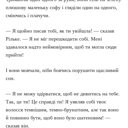
плюшову маленьку софу і гляділи один на одного,
сміючись і плачучи.
— Я щойно писав тобі, як ти увійшла! — сказав
Рільке. — Я не міг перешкодити собі. Мені
здавалося надто неймовірним, щоб ти могла сюди
прийти!
І вони мовчали, ніби боячись порушити щасливий
сон.
— Я не можу одірватися, щоб не дивитись на тебе.
Так, це ти! Це справді ти! Я уявляв собі твоє
волосся темнішим, темно-брунатним, але так воно
й повинно бути, щоб воно було шатеновим! —
сказав він.