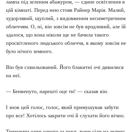
лампа під зеленим абажуром, — єдине освітлення в
цій кімнаті. Перед нею стояв Райнер Марія. Малий,
худорлявий, щуплий, з видовженим несиметричним
обличчям. О, ні, він зовсім не був вродливий, але їй
здалося, що вона ніколи ще не бачила такого
просвітленого людського обличчя, в якому зовсім не
було нічого земного.
Він був схвильований. Його блакитні очі дивилися
на неї.
— Бенвенуто, нарешті оце ти! — сказав він.
І знов цей голос, голос, який примушував забути
про все! Хотілось закрити очі й слухати його вічно.
Тримаючи один одного за руки, вони сіли на зелену