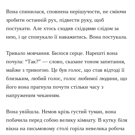
Вона спинилася, сповнена нерішучости, не сміючи
зробити останній рух, підвести руку, щоб
постукати. Але хтось сходив східцями слідом за
нею, і це спонукало її наважитись. Вона постукала.
Тривало мовчання. Билося серце. Нарешті вона
почула: “Так?” — слово, сказане тоном запитання,
майже з тривогою. Це був голос, що став відтоді її
близьким, любий голос, голос любимої людини, що
його вона прагнула почути стільки часу з
напруженим чеканням.
Вона увійшла. Немов крізь густий туман, вона
побачила перед собою велику кімнату. В кутку біля
вікна на письмовому столі горіла невелика робоча