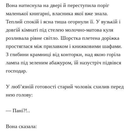
Вона натиснула на двері й переступила поріг
маленької книгарні, власника якої вже знала.
Теплий спокій і ясна тиша огорнули її. У вузькій і
довгій кімнаті під стелею молочно-матова куля
розливала рівне світло. Шорстка плетена доріжка
простяглася між прилавком і книжковими шафами.
З глибини крамниці від конторки, над якою горіла
лампа під зеленим абажуром, їй назустріч підвівся
господар.
У люб’язній готовості старий чоловік схилив перед
нею голову:
— Пані?!..
Вона сказала: