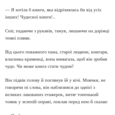
— Я хотіла б книги, яка відрізнялась би від усіх
інших! Чудесної книги!..
Сніг, падаючи з рукавів, танув, лишаючи на доріжці
темні плями.
Від цього поважного пана, старої людини, книгаря,
власника крамниці, вона вимагала, щоб він зробив
чудо. Чи може книга стати чудом?
Він підвів голову й поглянув їй у вічі. Мовчки, не
говорячи ні слова, він наблизився до однієї з
великих лакованих етажерок, витяг тоненький
томик у зеленій оправі, поклав перед нею й сказав: