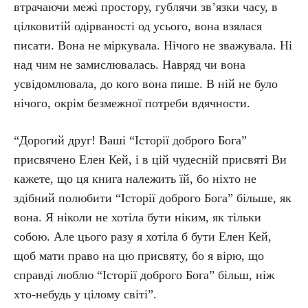
втрачаючи межі простору, гублячи зв’язки часу, в
цілковитій одірваності од усього, вона взялася
писати. Вона не міркувала. Нічого не зважувала. Ні
над чим не замислювалась. Навряд чи вона
усвідомлювала, до кого вона пише. В ній не було
нічого, окрім безмежної потреби вдячности.
“Дорогий друг! Ваші “Історії доброго Бога”
присвячено Елен Кей, і в цій чудесній присвяті Ви
кажете, що ця книга належить їй, бо ніхто не
здібний полюбити “Історії доброго Бога” більше, як
вона. Я ніколи не хотіла бути ніким, як тільки
собою. Але цього разу я хотіла б бути Елен Кей,
щоб мати право на цю присвяту, бо я вірю, що
справді люблю “Історії доброго Бога” більш, ніж
хто-небудь у цілому світі”.