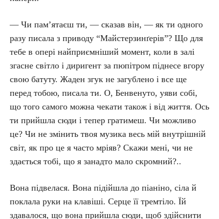
— Чи пам’ятаєш ти, — сказав він, — як ти одного
разу писала з приводу “Майстерзинґерів”? Що для
тебе в опері найприємніший момент, коли в залі
згасне світло і диригент за пюпітром піднесе вгору
свою батуту. Жаден згук не загублено і все ще
перед тобою, писала ти. О, Бенвенуто, уяви собі,
що того самого можна чекати також і від життя. Ось
ти прийшла сюди і тепер гратимеш. Чи можливо
це? Чи не змінить твоя музика весь мій внутрішній
світ, як про це я часто мріяв? Скажи мені, чи не
здається тобі, що я занадто мало скромний?..
Вона підвелася. Вона підійшла до піаніно, сіла й
поклала руки на клавіші. Серце її тремтіло. Їй
здавалося, що вона прийшла сюди, щоб здійснити