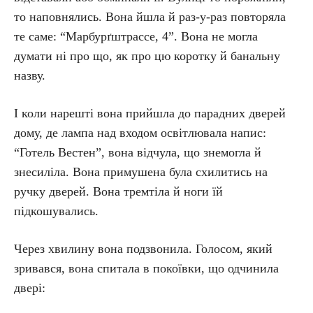
то наповнялись. Вона йшла й раз-у-раз повторяла
те саме: “Марбурґштрассе, 4”. Вона не могла
думати ні про що, як про цю коротку й банальну
назву.
І коли нарешті вона прийшла до парадних дверей
дому, де лампа над входом освітлювала напис:
“Готель Вестен”, вона відчула, що знемогла й
знесиліла. Вона примушена була схилитись на
ручку дверей. Вона тремтіла й ноги їй
підкошувались.
Через хвилину вона подзвонила. Голосом, який
зривався, вона спитала в покоївки, що одчинила
двері: