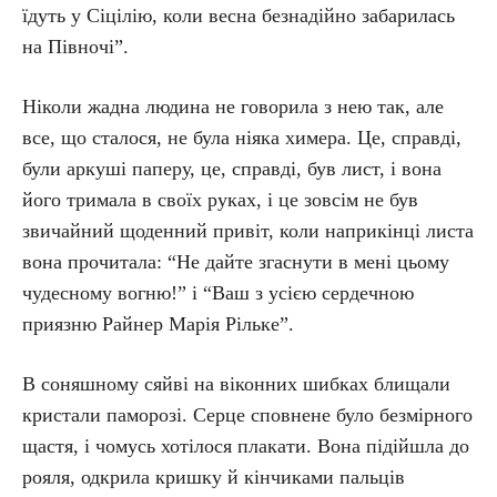
їдуть у Сіцілію, коли весна безнадійно забарилась
на Півночі”.
Ніколи жадна людина не говорила з нею так, але
все, що сталося, не була ніяка химера. Це, справді,
були аркуші паперу, це, справді, був лист, і вона
його тримала в своїх руках, і це зовсім не був
звичайний щоденний привіт, коли наприкінці листа
вона прочитала: “Не дайте згаснути в мені цьому
чудесному вогню!” і “Ваш з усією сердечною
приязню Райнер Марія Рільке”.
В соняшному сяйві на віконних шибках блищали
кристали паморозі. Серце сповнене було безмірного
щастя, і чомусь хотілося плакати. Вона підійшла до
рояля, одкрила кришку й кінчиками пальців