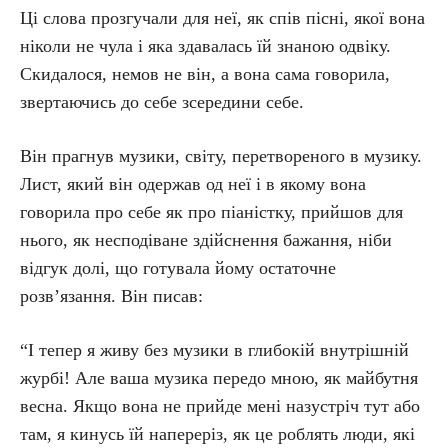
Ці слова прозгучали для неї, як спів пісні, якої вона
ніколи не чула і яка здавалась їй знаною одвіку.
Скидалося, немов не він, а вона сама говорила,
звертаючись до себе зсередини себе.
Він прагнув музики, світу, перетвореного в музику.
Лист, який він одержав од неї і в якому вона
говорила про себе як про піаністку, прийшов для
нього, як несподіване здійснення бажання, ніби
відгук долі, що готувала йому остаточне
розв’язання. Він писав:
“І тепер я живу без музики в глибокій внутрішній
журбі! Але ваша музика передо мною, як майбутня
весна. Якщо вона не прийде мені назустріч тут або
там, я кинусь їй напереріз, як це роблять люди, які