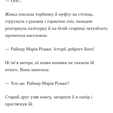
— Ось!..
Жінка поклала торбинку й муфту на стілець,
струснула з рукавів і ґоржетки сніг, пальцем
розгорнула палітурку й на білій сторінці титулблату
прочитала наголовок:
— Райнер Марія Рільке. Історії доброго Бога!
Ні ім’я автора, ні назва книжки не сказали їй
нічого. Вона запитала:
— Хто це: Райнер Марія Рільке?
Старий друг узяв книгу, загорнув її в папір і
простягнув їй.