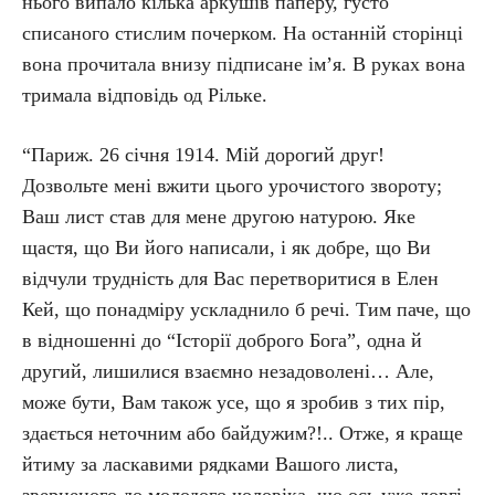
нього випало кілька аркушів паперу, густо
списаного стислим почерком. На останній сторінці
вона прочитала внизу підписане ім’я. В руках вона
тримала відповідь од Рільке.
“Париж. 26 січня 1914. Мій дорогий друг!
Дозвольте мені вжити цього урочистого звороту;
Ваш лист став для мене другою натурою. Яке
щастя, що Ви його написали, і як добре, що Ви
відчули трудність для Вас перетворитися в Елен
Кей, що понадміру ускладнило б речі. Тим паче, що
в відношенні до “Історії доброго Бога”, одна й
другий, лишилися взаємно незадоволені… Але,
може бути, Вам також усе, що я зробив з тих пір,
здається неточним або байдужим?!.. Отже, я краще
йтиму за ласкавими рядками Вашого листа,