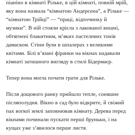
піаніно в кімнаті Рільке, в цій кімнаті, повній мрій,
яку вона назвала “кімнатою Андерсена”, а Рільке —
“кімнатою Трійці” — “праці, відпочинку й
музики”. В ній стояли крісла з лакованої вишні,
обтягнені блакитним, м’яких пастелевих тонів
дамаском. Стіни були в шпалерах з великими
квітами. Білі в’язані фіранки на вікнах надавали
кімнаті затишного вигляду в стилі Бідермаєр.
Тепер вона могла почати грати для Рільке.
Після дощового ранку прийшло тепле, соняшне
післяполудня. Вікно в сад було відкрите, й свіжий
пах вогкої землі заповнював кімнату. Дерева перед
вікнами починали пускати перші бруньки, і на
кущах уже з’явилося перше листя.