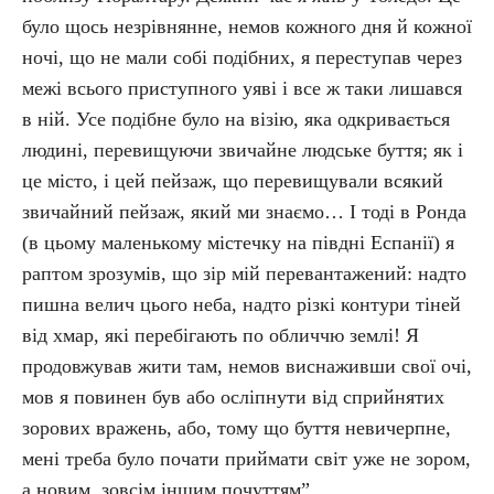
було щось незрівнянне, немов кожного дня й кожної
ночі, що не мали собі подібних, я переступав через
межі всього приступного уяві і все ж таки лишався
в ній. Усе подібне було на візію, яка одкривається
людині, перевищуючи звичайне людське буття; як і
це місто, і цей пейзаж, що перевищували всякий
звичайний пейзаж, який ми знаємо… І тоді в Ронда
(в цьому маленькому містечку на півдні Еспанії) я
раптом зрозумів, що зір мій перевантажений: надто
пишна велич цього неба, надто різкі контури тіней
від хмар, які перебігають по обличчю землі! Я
продовжував жити там, немов виснаживши свої очі,
мов я повинен був або осліпнути від сприйнятих
зорових вражень, або, тому що буття невичерпне,
мені треба було почати приймати світ уже не зором,
а новим, зовсім іншим почуттям”.