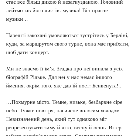
стає все більш дикою й незагнузданою. Головний
лейтмотив його листів: музика! Він прагне
музики!..
Нарешті закохані умовляються зустрітись у Берліні,
куди, за маршрутом свого турне, вона має приїхати,
щоб дати концерт.
Ми не знаємо її ім’я. Згадка про неї випала з усіх
біографій Рільке. Для неї у нас немає іншого
ймення, окрім того, яке дав їй поет: Бенвенута!..
…Похмурне місто. Темне, низьке, безбарвне сіре
небо. Тяжке повітря, насичене вологим холодом.
Невизначений день, який тут однаково міг
репрезентувати зиму й літо, весну й осінь. Вітер