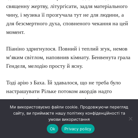
священну жертву, літургісати, задля матеріального
чину, і музика її прозгучала тут не для людини, а
для безсмертного духа, сповненого чекання на цей
момент.
Піаніно здригнулося. Повний і теплий згук, немов
м’яким світлом, наповнив кімнату. Бенвенута грала
Генделя, мелодію просту й ясну.
Тоді арію з Баха. Їй здавалося, що не треба було
настрашувати Рільке потоком акордів надто
могутніх, — і вона почала з зовсім простих
Ми використовуємо файли cookie. Продовжуючи перегляд
мелодій: коротка пісня Шумана, пастораль
сайту, ви приймаєте нашу політику конфіденційності та
Скарлатті.
умови використання
Ok
Privacy policy
І завжди, між двох речей, у кімнаті згучав спів