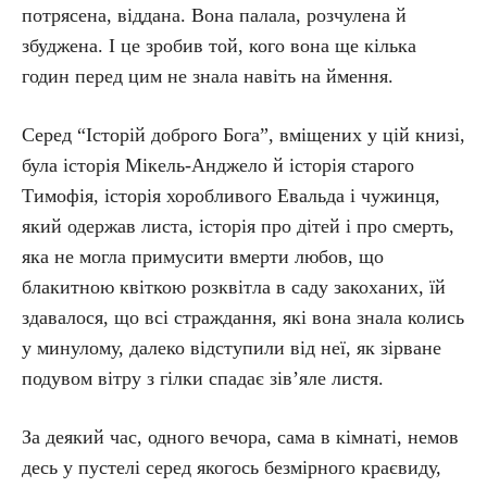
потрясена, віддана. Вона палала, розчулена й
збуджена. І це зробив той, кого вона ще кілька
годин перед цим не знала навіть на ймення.
Серед “Історій доброго Бога”, вміщених у цій книзі,
була історія Мікель-Анджело й історія старого
Тимофія, історія хоробливого Евальда і чужинця,
який одержав листа, історія про дітей і про смерть,
яка не могла примусити вмерти любов, що
блакитною квіткою розквітла в саду закоханих, їй
здавалося, що всі страждання, які вона знала колись
у минулому, далеко відступили від неї, як зірване
подувом вітру з гілки спадає зів’яле листя.
За деякий час, одного вечора, сама в кімнаті, немов
десь у пустелі серед якогось безмірного краєвиду,