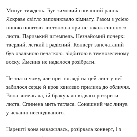
Минув тиждень. Був зимовий соняшний ранок.
Яскраве світло заповнювало кімнату. Разом з усією
іншою поштою листоноша приніс також спішного
листа. Паризький штемпель. Незнайомий почерк:
твердий, легкий і радісний. Конверт запечатаний
був овальною печаткою, відбитою в темнозеленому
воску. Ймення не надалося розібрати.
Не знати чому, але при погляді на цей лист у неї
забилося серце й кров хвилево прилила до обличчя.
Вона знемагала, їй бракувало відваги розкрити
листа. Спинена мить тяглася. Соняшний час линув
у чеканні несподіваного.
Нарешті вона наважилась, розірвала конверт, і з