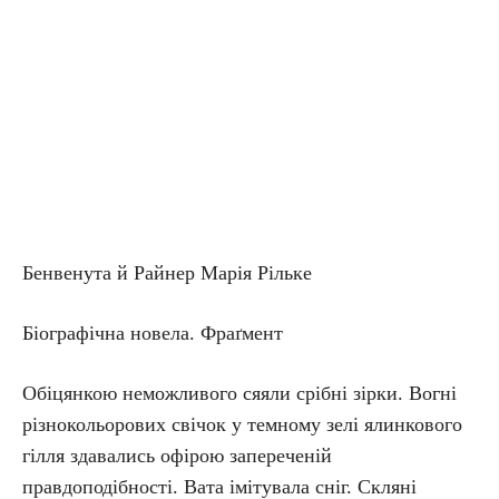
Бенвенута й Райнер Марія Рільке
Біографічна новела. Фраґмент
Обіцянкою неможливого сяяли срібні зірки. Вогні
різнокольорових свічок у темному зелі ялинкового
гілля здавались офірою запереченій
правдоподібності. Вата імітувала сніг. Скляні