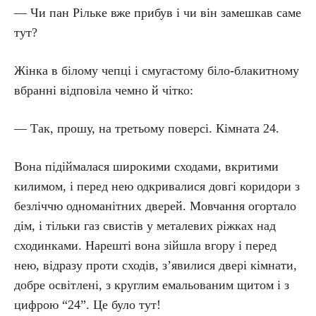
— Чи пан Рільке вже прибув і чи він замешкав саме
тут?
Жінка в білому чепці і смугастому біло-блакитному
вбранні відповіла чемно й чітко:
— Так, прошу, на третьому поверсі. Кімната 24.
Вона підіймалася широкими сходами, вкритими
килимом, і перед нею одкривалися довгі коридори з
безліччю одноманітних дверей. Мовчання огортало
дім, і тільки газ свистів у металевих ріжках над
сходинками. Нарешті вона зійшла вгору і перед
нею, відразу проти сходів, з’явилися двері кімнати,
добре освітлені, з круглим емальованим щитом і з
цифрою “24”. Це було тут!