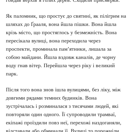
гойдав верхів’я голих дерев. Сходили присмерки.
Як паломник, що простує до святині, як пілігрим на
шляхах до Ґрааля, вона йшла пішки. Вона йшла
крізь місто, що простяглось у безмежність. Вона
пересікала вулиці, вона переходила через
проспекти, проминала пам’ятники, лишала за
собою майдани. Йшла вздовж каналів, де чорну
воду гнав вітер. Перейшла через ріку і великий
парк.
Після того вона знов ішла вулицями, без ліку, між
довгими рядами темних будинків. Вона
зустрічалась і розминалася з тисячами людей, які
повторяли один одного. Її супроводили трамваї,
екіпажі проїздили повз неї, перехожі наздоганяли,
відставали або обминали її. Вулиці то порожніли,