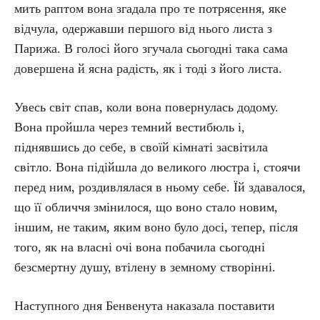
мить раптом вона згадала про те потрясення, яке
відчула, одержавши першого від нього листа з
Парижа. В голосі його згучала сьогодні така сама
довершена й ясна радість, як і тоді з його листа.
Увесь світ спав, коли вона повернулась додому.
Вона пройшла через темний вестибюль і,
піднявшись до себе, в своїй кімнаті засвітила
світло. Вона підійшла до великого люстра і, стоячи
перед ним, роздивлялася в ньому себе. Їй здавалося,
що її обличчя змінилося, що воно стало новим,
іншим, не таким, яким воно було досі, тепер, після
того, як на власні очі вона побачила сьогодні
безсмертну душу, втілену в земному створінні.
Наступного дня Бенвенута наказала поставити