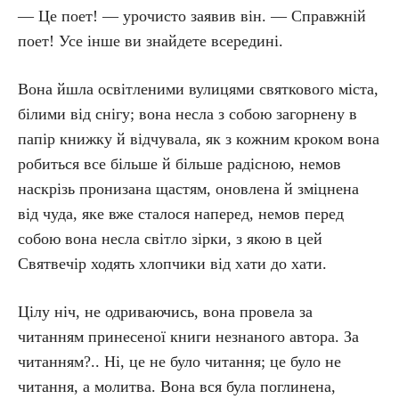
— Це поет! — урочисто заявив він. — Справжній
поет! Усе інше ви знайдете всередині.
Вона йшла освітленими вулицями святкового міста,
білими від снігу; вона несла з собою загорнену в
папір книжку й відчувала, як з кожним кроком вона
робиться все більше й більше радісною, немов
наскрізь пронизана щастям, оновлена й зміцнена
від чуда, яке вже сталося наперед, немов перед
собою вона несла світло зірки, з якою в цей
Святвечір ходять хлопчики від хати до хати.
Цілу ніч, не одриваючись, вона провела за
читанням принесеної книги незнаного автора. За
читанням?.. Ні, це не було читання; це було не
читання, а молитва. Вона вся була поглинена,