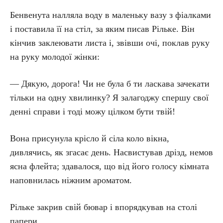
Бенвенута налляла воду в маленьку вазу з фіалками
і поставила її на стіл, за яким писав Рільке. Він
кінчив заклеювати листа і, звівши очі, поклав руку
на руку молодої жінки:
— Дякую, дорога! Чи не була б ти ласкава зачекати
тільки на одну хвилинку? Я залагоджу спершу свої
денні справи і тоді можу цілком бути твій!
Вона присунула крісло й сіла коло вікна,
дивлячись, як згасає день. Насвистував дрізд, немов
ясна флейта; здавалося, що від його голосу кімната
наповнилась ніжним ароматом.
Рільке закрив свій бювар і впорядкував на столі
папери.