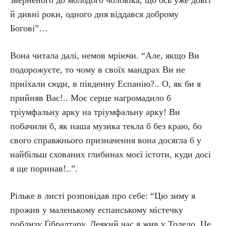
зверненого до молодого чоловіка, що ось уже довгі
й дивні роки, одного дня віддався доброму
Богові”…
Вона читала далі, немов мріючи. “Але, якщо Ви
подорожуєте, то чому в своїх мандрах Ви не
приїхали сюди, в південну Еспанію?.. О, як би я
прийняв Вас!.. Моє серце нагромадило б
тріумфальну арку на тріумфальну арку! Ви
побачили б, як наша музика текла б без краю, бо
свого справжнього призначення вона досягла б у
найбільш схованих глибинах моєї істоти, куди досі
я ще поринав!..”.
Рільке в листі розповідав про себе: “Цю зиму я
прожив у маленькому еспанському містечку
поблизу Ґібралтару. Деякий час я жив у Толедо. Це