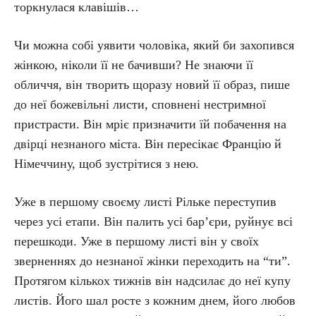
торкнулася клавішів…
Чи можна собі уявити чоловіка, який би захопився
жінкою, ніколи її не бачивши? Не знаючи її
обличчя, він творить щоразу новий її образ, пише
до неї божевільні листи, сповнені нестримної
пристрасти. Він мріє призначити їй побачення на
двірці незнаного міста. Він пересікає Францію й
Німеччину, щоб зустрітися з нею.
Уже в першому своєму листі Рільке переступив
через усі етапи. Він палить усі бар’єри, руйнує всі
перешкоди. Уже в першому листі він у своїх
зверненнях до незнаної жінки переходить на “ти”.
Протягом кількох тижнів він надсилає до неї купу
листів. Його шал росте з кожним днем, його любов