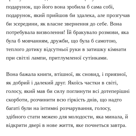
подарунок, що його вона зробила б сама собі,
подарунок, який прийшов би здалека, але прозгучав
би зсередини, як власне звернення до себе. Вона
потребувала визволення! Їй бракувало розмови, яка
була б мовчанням, дружби, що була б самотою,
теплого дотику відсутньої руки в затишку кімнати
при світлі лампи, притлумленої сутінками.
Вона бажала книги, втішної, як сновид, і приязної,
як добрий і далекий друг. Якоїсь частки в світі,
голосу, який мав би силу поглинути всі дотеперішні
скорботи, розчинити всю гіркість днів, що надто
багаті були на інтимні розчарування, голосу,
здібного стати межею для молодости, яка минала, й
відкрити двері в нове життя, яке почнеться завтра.