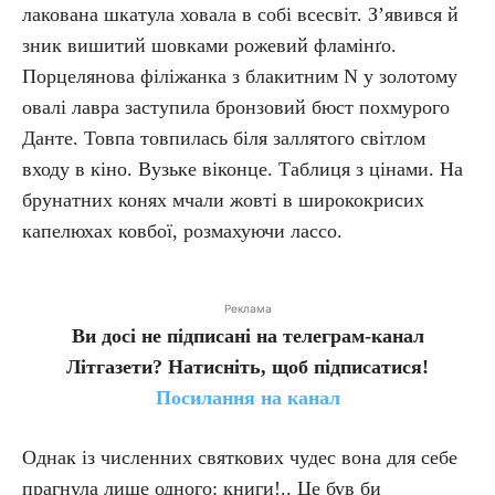
лакована шкатула ховала в собі всесвіт. З’явився й
зник вишитий шовками рожевий фламінґо.
Порцелянова філіжанка з блакитним N у золотому
овалі лавра заступила бронзовий бюст похмурого
Данте. Товпа товпилась біля заллятого світлом
входу в кіно. Вузьке віконце. Таблиця з цінами. На
брунатних конях мчали жовті в ширококрисих
капелюхах ковбої, розмахуючи лассо.
Реклама
Ви досі не підписані на телеграм-канал
Літгазети? Натисніть, щоб підписатися!
Посилання на канал
Однак із численних святкових чудес вона для себе
прагнула лише одного: книги!.. Це був би