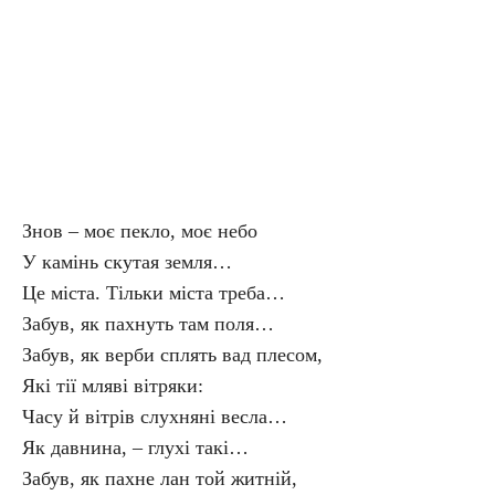
Знов – моє пекло, моє небо
У камінь скутая земля…
Це міста. Тільки міста треба…
Забув, як пахнуть там поля…
Забув, як верби сплять вад плесом,
Які тії мляві вітряки:
Часу й вітрів слухняні весла…
Як давнина, – глухі такі…
Забув, як пахне лан той житній,