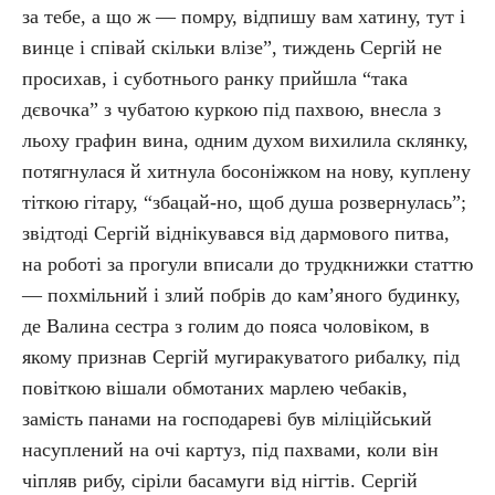
за тебе, а що ж — помру, відпишу вам хатину, тут і
винце і співай скільки влізе”, тиждень Сергій не
просихав, і суботнього ранку прийшла “така
дєвочка” з чубатою куркою під пахвою, внесла з
льоху графин вина, одним духом вихилила склянку,
потягнулася й хитнула босоніжком на нову, куплену
тіткою гітару, “збацай-но, щоб душа розвернулась”;
звідтоді Сергій віднікувався від дармового питва,
на роботі за прогули вписали до трудкнижки статтю
— похмільний і злий побрів до кам’яного будинку,
де Валина сестра з голим до пояса чоловіком, в
якому признав Сергій мугиракуватого рибалку, під
повіткою вішали обмотаних марлею чебаків,
замість панами на господареві був міліційський
насуплений на очі картуз, під пахвами, коли він
чіпляв рибу, сіріли басамуги від нігтів. Сергій