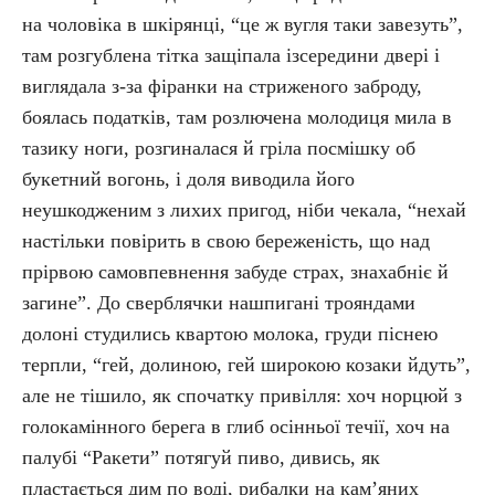
на чоловіка в шкірянці, “це ж вугля таки завезуть”,
там розгублена тітка защіпала ізсередини двері і
виглядала з-за фіранки на стриженого заброду,
боялась податків, там розлючена молодиця мила в
тазику ноги, розгиналася й гріла посмішку об
букетний вогонь, і доля виводила його
неушкодженим з лихих пригод, ніби чекала, “нехай
настільки повірить в свою береженість, що над
прірвою самовпевнення забуде страх, знахабніє й
загине”. До сверблячки нашпигані трояндами
долоні студились квартою молока, груди піснею
терпли, “гей, долиною, гей широкою козаки йдуть”,
але не тішило, як спочатку привілля: хоч норцюй з
голокамінного берега в глиб осінньої течії, хоч на
палубі “Ракети” потягуй пиво, дивись, як
пластається дим по воді, рибалки на кам’яних