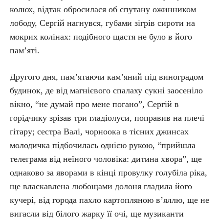
колюх, відтак обросилася об спутану ожинником
лободу, Сергій нагнувся, губами зігрів сироти на
мокрих колінах: подібного щастя не було в його
пам’яті.
Другого дня, пам’ятаючи кам’яний під виноградом
будинок, де від магнієвого спалаху сукні заосеніло
вікно, “не думай про мене погано”, Сергій в
горідчику зрізав три гладіолуси, поправив на плечі
гітару; сестра Валі, чорноока в тісних джинсах
молодичка підбочилась однією рукою, “прийшла
телеграма від неїного чоловіка: дитина хвора”, ще
однаково за яворами в кінці провулку голубіла ріка,
ще власкавлена любощами долоня гладила його
кучері, від города пахло картопляною в’яллю, ще не
вигасли від білого жарку її очі, ще музиканти