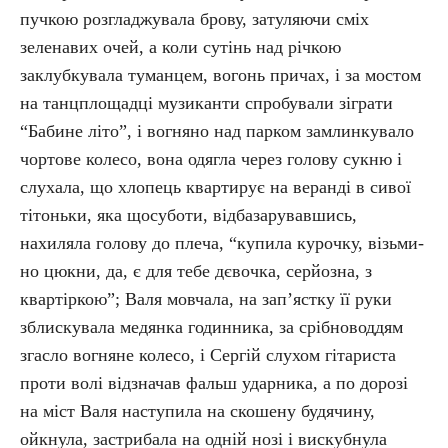
пучкою розгладжувала брову, затуляючи сміх
зеленавих очей, а коли сутінь над річкою
заклубкувала туманцем, вогонь причах, і за мостом
на танцплощадці музиканти спробували зіграти
“Бабине літо”, і вогняно над парком замлинкувало
чортове колесо, вона одягла через голову сукню і
слухала, що хлопець квартирує на веранді в сивої
тітоньки, яка щосуботи, відбазарувавшись,
нахиляла голову до плеча, “купила курочку, візьми-
но цюкни, да, є для тебе дєвочка, серйозна, з
квартіркою”; Валя мовчала, на зап’ястку її руки
зблискувала медянка годинника, за срібноводдям
згасло вогняне колесо, і Сергій слухом гітариста
проти волі відзначав фальш ударника, а по дорозі
на міст Валя наступила на скошену будячину,
ойкнула, застрибала на одній нозі і вискубнула