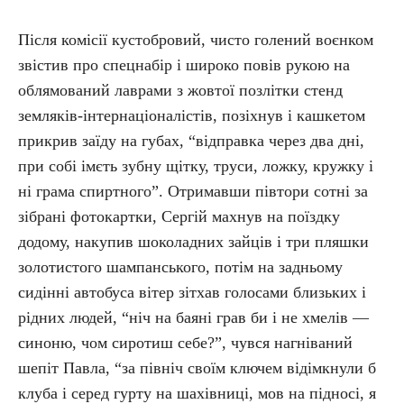
Після комісії кустобровий, чисто голений воєнком
звістив про спецнабір і широко повів рукою на
облямований лаврами з жовтої позлітки стенд
земляків-інтернаціоналістів, позіхнув і кашкетом
прикрив заїду на губах, “відправка через два дні,
при собі імєть зубну щітку, труси, ложку, кружку і
ні грама спиртного”. Отримавши півтори сотні за
зібрані фотокартки, Сергій махнув на поїздку
додому, накупив шоколадних зайців і три пляшки
золотистого шампанського, потім на задньому
сидінні автобуса вітер зітхав голосами близьких і
рідних людей, “ніч на баяні грав би і не хмелів —
синоню, чом сиротиш себе?”, чувся нагніваний
шепіт Павла, “за північ своїм ключем відімкнули б
клуба і серед гурту на шахівниці, мов на підносі, я