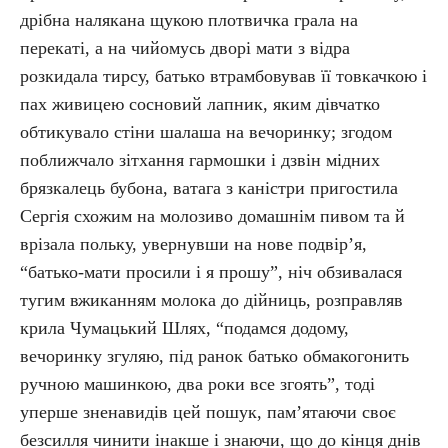
дрібна налякана щукою плотвичка грала на
перекаті, а на чийомусь дворі мати з відра
розкидала тирсу, батько втрамбовував її товкачкою і
пах живицею сосновий лапник, яким дівчатко
обтикувало стіни шалаша на вечоринку; згодом
поближчало зітхання гармошки і дзвін мідних
брязкалець бубона, ватага з каністри пригостила
Сергія схожим на молозиво домашнім пивом та й
врізала польку, увернувши на нове подвір’я,
“батько-мати просили і я прошу”, ніч обзивалася
тугим вжиканням молока до дійниць, розправляв
крила Чумацький Шлях, “подамся додому,
вечоринку згуляю, під ранок батько обмакогонить
ручною машинкою, два роки все згоять”, тоді
уперше зненавидів цей пошук, пам’ятаючи своє
безсилля чинити інакше і знаючи, що до кінця днів