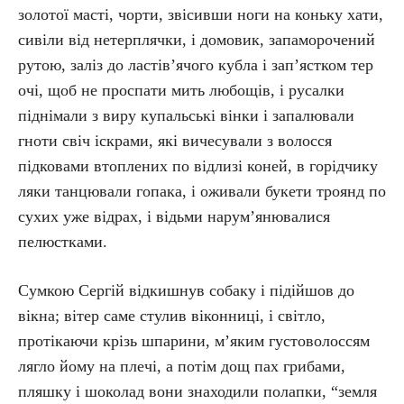
золотої масті, чорти, звісивши ноги на коньку хати,
сивіли від нетерплячки, і домовик, запаморочений
рутою, заліз до ластів’ячого кубла і зап’ястком тер
очі, щоб не проспати мить любощів, і русалки
піднімали з виру купальські вінки і запалювали
гноти свіч іскрами, які вичесували з волосся
підковами втоплених по відлизі коней, в горідчику
ляки танцювали гопака, і оживали букети троянд по
сухих уже відрах, і відьми нарум’янювалися
пелюстками.
Сумкою Сергій відкишнув собаку і підійшов до
вікна; вітер саме стулив віконниці, і світло,
протікаючи крізь шпарини, м’яким густоволоссям
лягло йому на плечі, а потім дощ пах грибами,
пляшку і шоколад вони знаходили полапки, “земля