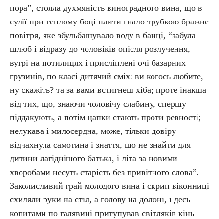
пора”, стояла духмяність виноградного вина, що в
сулії при теплому боці плити гнало трубкою бражне
повітря, яке збульбашувало воду в банці, “забула
шлюб і відразу до чоловіків опісля розлучення,
вугрі на потилицях і присліплені очі базарних
грузинів, по класі дитячий сміх: ви когось любите,
ну скажіть? та за вами встигнеш хіба; проте інакша
від тих, що, знаючи чоловічу слабину, спершу
піддакують, а потім цапки стають проти ревності;
нелукава і милосердна, може, тільки довіру
відчахнула самотина і знаття, що не знайти для
дитини лагіднішого батька, і літа за новими
хворобами несуть старість без привітного слова”.
Заколисливий грай молодого вина і скрип віконниці
схиляли руки на стіл, а голову на долоні, і десь
копитами по галявині притупував світляків кінь