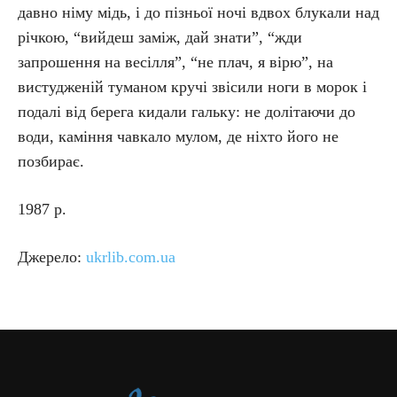
давно німу мідь, і до пізньої ночі вдвох блукали над
річкою, “вийдеш заміж, дай знати”, “жди
запрошення на весілля”, “не плач, я вірю”, на
вистудженій туманом кручі звісили ноги в морок і
подалі від берега кидали гальку: не долітаючи до
води, каміння чавкало мулом, де ніхто його не
позбирає.
1987 р.
Джерело:
ukrlib.com.ua