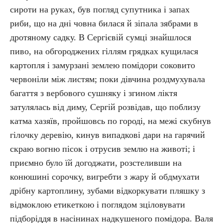
сироти на руках, був погляд супутника і запах
риби, що на дні човна билася й зіпала зябрами в
дротяному садку. В Сергієвій сумці знайшлося
пиво, на обгороджених гіллям грядках кущилася
картопля і замурзані землею помідори соковито
червоніли між листям; поки дівчина роздмухувала
багаття з вербового сушняку і згином ліктя
затулялась від диму, Сергій розвідав, що поблизу
катма хазяїв, пройшовсь по городі, на межі скубнув
гілочку деревію, кинув випадкові дари на гарячий
скраю вогню пісок і отрусив землю на животі; і
приємно було їй догоджати, розстеливши на
конюшині сорочку, вигребти з жару й обдмухати
дрібну картоплину, зубами відкоркувати пляшку з
відмоклою етикеткою і поглядом зціловувати
підборіддя в насінинах надкушеного помідора. Валя