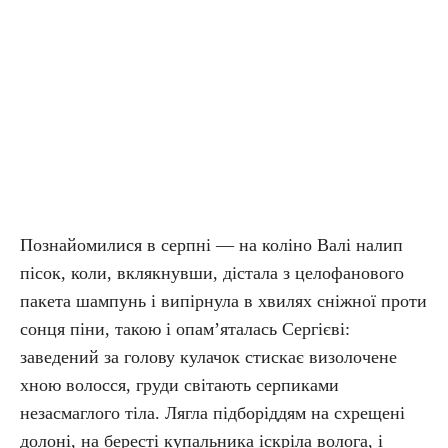
Познайомилися в серпні — на коліно Валі налип
пісок, коли, вклякнувши, дістала з целофанового
пакета шампунь і випірнула в хвилях сніжної проти
сонця піни, такою і опам’яталась Сергієві:
заведений за голову кулачок стискає визолочене
хною волосся, груди світають серпиками
незасмаглого тіла. Лягла підборіддям на схрещені
долоні, на бересті купальника іскріла волога, і