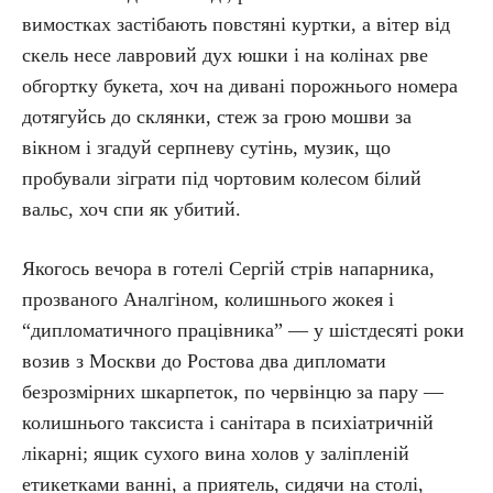
вимостках застібають повстяні куртки, а вітер від
скель несе лавровий дух юшки і на колінах рве
обгортку букета, хоч на дивані порожнього номера
дотягуйсь до склянки, стеж за грою мошви за
вікном і згадуй серпневу сутінь, музик, що
пробували зіграти під чортовим колесом білий
вальс, хоч спи як убитий.
Якогось вечора в готелі Сергій стрів напарника,
прозваного Аналгіном, колишнього жокея і
“дипломатичного працівника” — у шістдесяті роки
возив з Москви до Ростова два дипломати
безрозмірних шкарпеток, по червінцю за пару —
колишнього таксиста і санітара в психіатричній
лікарні; ящик сухого вина холов у заліпленій
етикетками ванні, а приятель, сидячи на столі,