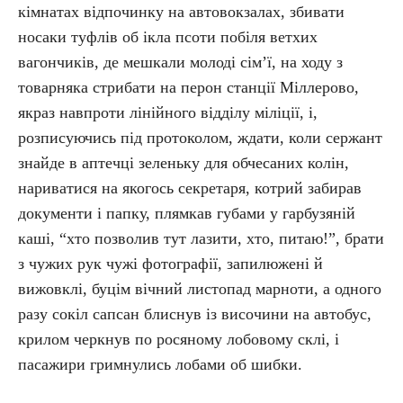
кімнатах відпочинку на автовокзалах, збивати
носаки туфлів об ікла псоти побіля ветхих
вагончиків, де мешкали молоді сім’ї, на ходу з
товарняка стрибати на перон станції Міллерово,
якраз навпроти лінійного відділу міліції, і,
розписуючись під протоколом, ждати, коли сержант
знайде в аптечці зеленьку для обчесаних колін,
нариватися на якогось секретаря, котрий забирав
документи і папку, плямкав губами у гарбузяній
каші, “хто позволив тут лазити, хто, питаю!”, брати
з чужих рук чужі фотографії, запилюжені й
вижовклі, буцім вічний листопад марноти, а одного
разу сокіл сапсан блиснув із височини на автобус,
крилом черкнув по росяному лобовому склі, і
пасажири гримнулись лобами об шибки.