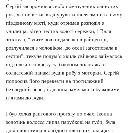
Сергій засоромився своїх обмазучених лапистих
рук, які не встиг відшурувати після зміни в цьому
південному місті, куди отримав розподіл з
училища; вітер пестив золоті сережки, і Валя
зітхнула, “вчителюю недалечко в райцентрі,
розлучилася з чоловіком, до осені загостювала в
сестри”, текуче полум’я хвиль свічково займалось
від пляжного воску, за бакеном чолов’яга в
солдатській панамі вудив рибу з моторки. Сергій
попросив його перевезти на протилежний
безлюдний берег, і дівчина замелькала бузковими
п’ятами до води.
І був холод раптового протягу по очах, іконна
золотінь волосся липла парубкові на губи, була
довірлива тиша в лагідно сплетених пальцях і