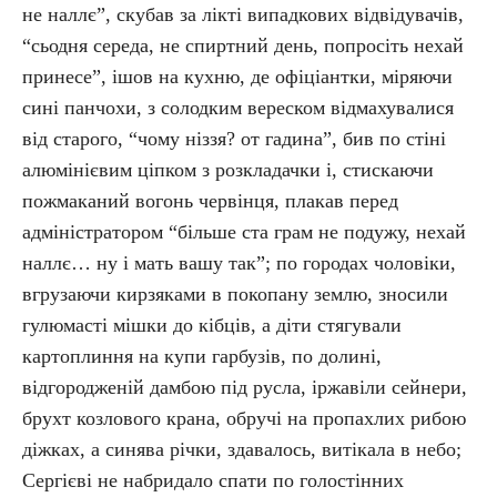
не наллє”, скубав за лікті випадкових відвідувачів,
“сьодня середа, не спиртний день, попросіть нехай
принесе”, ішов на кухню, де офіціантки, міряючи
сині панчохи, з солодким вереском відмахувалися
від старого, “чому ніззя? от гадина”, бив по стіні
алюмінієвим ціпком з розкладачки і, стискаючи
пожмаканий вогонь червінця, плакав перед
адміністратором “більше ста грам не подужу, нехай
наллє… ну і мать вашу так”; по городах чоловіки,
вгрузаючи кирзяками в покопану землю, зносили
гулюмасті мішки до кібців, а діти стягували
картоплиння на купи гарбузів, по долині,
відгородженій дамбою під русла, іржавіли сейнери,
брухт козлового крана, обручі на пропахлих рибою
діжках, а синява річки, здавалось, витікала в небо;
Сергієві не набридало спати по голостінних