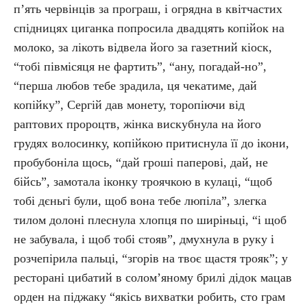
п’ять червінців за програш, і огрядна в квітчастих
спідницях циганка попросила двадцять копійок на
молоко, за лікоть відвела його за газетний кіоск,
“тобі півмісяця не фартить”, “ану, погадай-но”,
“перша любов тебе зрадила, ця чекатиме, дай
копійку”, Сергій дав монету, торопіючи від
раптових пророцтв, жінка вискубнула на його
грудях волосинку, копійкою притиснула її до ікони,
пробубоніла щось, “дай гроші паперові, дай, не
бійсь”, замотала іконку троячкою в кулаці, “щоб
тобі дєньгі були, щоб вона тебе люпіла”, злегка
тилом долоні плеснула хлопця по ширіньці, “і щоб
не забувала, і щоб тобі стояв”, дмухнула в руку і
розчепірила пальці, “згорів на твоє щастя трояк”; у
ресторані цибатий в солом’яному брилі дідок мацав
орден на піджаку “якісь вихватки робить, сто грам