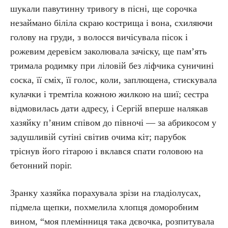
шукали павутинну тривогу в пісні, ще сорочка
незаймано біліла скраю кострища і вона, схиляючи
голову на груди, з волосся вичісувала пісок і
рожевим деревієм заколювала зачіску, ще пам’ять
тримала родимку при ліловій без ліфчика суничині
соска, її сміх, її голос, коли, заплющена, стискувала
кулачки і тремтіла кожною жилкою на шиї; сестра
відмовилась дати адресу, і Сергій вперше налякав
хазяйку п’яним співом до півночі — за абрикосом у
задушливій сутіні світив очима кіт; парубок
тріснув його гітарою і вклався спати головою на
бетонний поріг.
Зранку хазяйка порахувала зрізи на гладіолусах,
підмела щепки, похмелила хлопця доморобним
вином, “моя племінниця така дєвочка, розпитувала