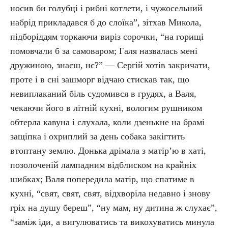
носив би голубці і рибні котлети, і чужосельний
набрід прикладався б до слоїка”, зітхав Микола,
підборіддям торкаючи виріз сорочки, “на горищі
помовчали б за самоваром; Галя назвалась мені
дружиною, знаєш, нє?” — Сергій хотів закричати,
проте і в сні зашморг відчаю стискав так, що
невиплаканий біль судомився в грудях, а Валя,
чекаючи його в літній кухні, вологим рушником
обтерла кавуна і слухала, коли дзенькне на брамі
защіпка і охриплий за день собака закігтить
втоптану землю. Донька дрімала з матір’ю в хаті,
позолоченій лампадним відблиском на крайніх
шибках; Валя попередила матір, що спатиме в
кухні, “свят, свят, свят, відхворіла недавно і знову
гріх на душу береш”, “ну мам, ну дитина ж слухає”,
“заміж іди, а вигулюватись та викохуватись минула