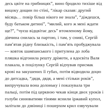
десь цвіте на грибницях”, вино бродило тихіше від
вицоку дощин по стіні, “лікар сказав: другий
місяць… повір більш нікого не знала”, “діждешся,
буду батьком дитині”, “милий, кого ж мені ждати
ще?”, “чуєш відцвітає десь” втомленому йому,
дівчина снилась за партою, і там, у сниві, Сергій
пам’ятав рідну близькість, і пам’ять пробуджувала
— ковток шампанського і притулена до лоба
пляшка відгонила решту дрімоти, а вдосвіта Валя
плакала, в поцілунку Сергій відчував присмак
крові на закушених її губах, потім відводила доцю
до дитсадка, “дядя, дядя, а мені стільки років”,
випручувала вона долоньку і показувала три
пальці, потім під церквою чекав кінця двох уроків і
голуби синюватими тінями яснили іржавий купол,
залітали до дзвіниці і пошерхом крил озвучували