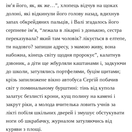
ім’я його, як, як же…”, хлопець відчув на щоках
долоні, які відкинули його голову назад, вдихнув
запах обкрейдяних пальців, і Валі згадалось його
серпневе ім’я, “лежала в лікарні з донькою, сестра
переказувала? який там чоловік? лікується в елтепе,
ти надовго? запиши адресу, з мамою живу, вона
набожна, кінець світу щодня пророкує”, калатнув
дзвоник, а діти ще жбурляли каштанами і, задкуючи
до школи, затулялись портфелями, буцім щитами;
крізь запилюжене вікно автобуса Сергій побачив
світ у поминальному бурштині: тінь від купола
залатує безлисті крони, кущ полину на камені і
закрут ріки, а молода вчителька ловить учнів за
лікті побіля шкільних дверей і змушує обстукувати
ноги об шкрабачку, журналом затуляючись від
куряви з площі.