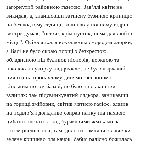
загорнутий районною газетою. Зав’ялі квіти не
викидав, а, знайшовши затінену бузиною криницю
на безлюдному седищі, залишав у повному відрі і
вкотре думав, “невже, крім пусток, нема для любові
місця”. Осінь дихала вокзальним смородом хлорки,
а Валі не було скраю площі з безхрестою,
обладнаною під будинок піонерів, церквою та
школою на узгірку над річкою, не було в іржавій
пилюці на пропахлому динями, бензином і
кінським потом базарі, не було на окраїнних
вулицях: там підсвинкуватий дядьора, заникавши
на горищі змійовик, світив матнею галіфе, злазив
на подвір’я і догідливо озирав папку під пахвою
цибатої постаті, а над буряковими жмаками за
гноєм роїлись оси, там, долонею змівши з лавочки
зелене кришиво для качок, бабця радісно божилась