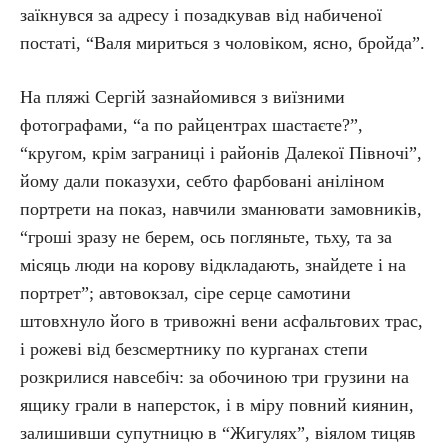
заїкнувся за адресу і позадкував від набиченої
постаті, “Валя мириться з чоловіком, ясно, бройда”.
На пляжі Сергій зазнайомився з виїзними
фотографами, “а по райцентрах шастаєте?”,
“кругом, крім заграниці і районів Далекої Півночі”,
йому дали показухи, себто фарбовані аніліном
портрети на показ, навчили зманювати замовників,
“гроші зразу не берем, ось погляньте, тьху, та за
місяць люди на корову відкладають, знайдете і на
портрет”; автовокзал, сіре серце самотини
штовхнуло його в тривожні вени асфальтових трас,
і рожеві від безсмертнику по курганах степи
розкрилися навсебіч: за обочиною три грузини на
ящику грали в наперсток, і в міру повний киянин,
залишивши супутницю в “Жигулях”, віялом тицяв