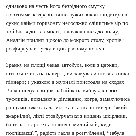
однаково на честь його безрідного смутку
жовтітиме заздравне вино чужих вікон і підвітрена
сукня кайми горизонту недосяжно сліпитиме зір по
той бік води; в кімнаті, наквакавшись до впаду,
Аналгін прилип щокою до мокрого столу, хропів і
розфиркував луску в цигарковому попелі.
Зранку на площі чекав автобуса, коли з церкви,
штовхаючись на паперті, вискакували після дзвінка
піонери; з указкою в журналі пристояла на сходах
Валя і почула вицок набойок на каблуках своїх
туфликів, покидаючи дітлашню, котра, замахуючись
ранцями, вже гасала між каштанів по сквері, “який
змарнілий, лікті стовбурчаться з кишень шкірянки,
бант на гітарі геть полиняв, милий мій, куди
поспішаєш?”, радість гасла в розгубленні, “забула