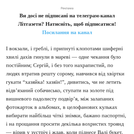
Реклама
Ви досі не підписані на телеграм-канал
Літгазети? Натисніть, щоб підписатися!
Посилання на канал
І вокзали, і греблі, і припнуті клопотами шиферні
хвилі дахів гинули в мареві — одне чекання було
постійним; Сергій, і без того нахрапистий, по
людях втратив решту сорому, навчився від хвіртки
гукати “хазяйка! хазяїн!”, дивитись, чи не летить
відв’язаний собачисько, ступати на золоте під
вишневого падолисту подвір’я, між залапаних
фотокарток в альбомах, в целофанових кульках
вибирати найбільш чіткі знімки, бажано паспортні,
і на прощання просити декілька вохристих троянд
— вірив у зустріч і ждав, коли піднесе Валі букет,