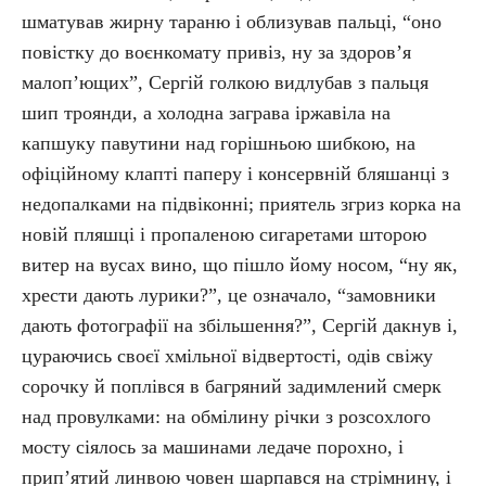
шматував жирну тараню і облизував пальці, “оно
повістку до воєнкомату привіз, ну за здоров’я
малоп’ющих”, Сергій голкою видлубав з пальця
шип троянди, а холодна заграва іржавіла на
капшуку павутини над горішньою шибкою, на
офіційному клапті паперу і консервній бляшанці з
недопалками на підвіконні; приятель згриз корка на
новій пляшці і пропаленою сигаретами шторою
витер на вусах вино, що пішло йому носом, “ну як,
хрести дають лурики?”, це означало, “замовники
дають фотографії на збільшення?”, Сергій дакнув і,
цураючись своєї хмільної відвертості, одів свіжу
сорочку й поплівся в багряний задимлений смерк
над провулками: на обмілину річки з розсохлого
мосту сіялось за машинами ледаче порохно, і
прип’ятий линвою човен шарпався на стрімнину, і