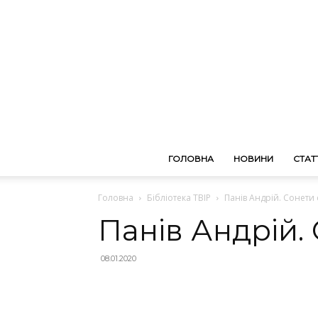
ГОЛОВНА
НОВИНИ
СТАТТ
Головна
Бібліотека ТВІР
Панів Андрій. Сонети
Панів Андрій.
08.01.2020