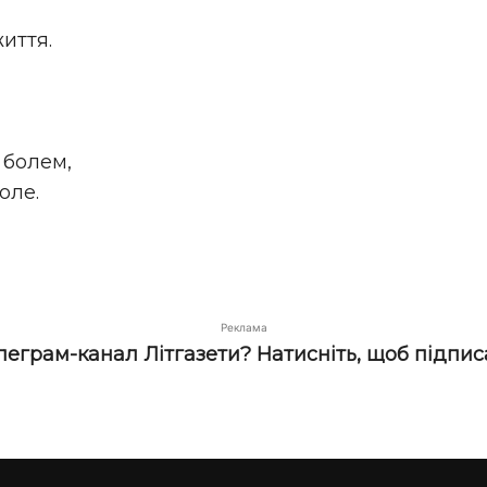
иття.
 болем,
оле.
Реклама
елеграм-канал Літгазети? Натисніть, щоб підпис