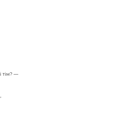
і тім? —
,