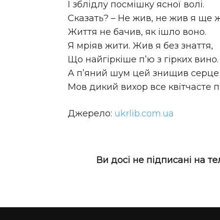
І зблідлу посмішку ясної волі.
Сказать? – Не жив, не жив я ще ж
Життя не бачив, як ішло воно.
Я мріяв жити. Жив я без знаття,
Що найгіркіше п’ю з гірких вино.
А п’яний шум цей знищив серце
Мов дикий вихор все квітчасте п
Джерело:
ukrlib.com.ua
Ви досі не підписані на т