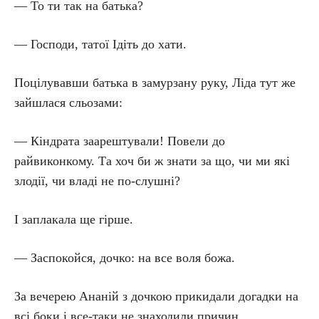
— То ти так на батька?
— Господи, татої Ідіть до хати.
Поцілувавши батька в замурзану руку, Ліда тут же
зайшлася сльозами:
— Кіндрата заарештували! Повели до
райвиконкому. Та хоч би ж знати за що, чи ми які
злодії, чи владі не по-слушні?
І заплакала ще гірше.
— Заспокойся, дочко: на все воля божа.
За вечерею Ананій з дочкою прикидали догадки на
всі боки і все-таки не знаходили причин.