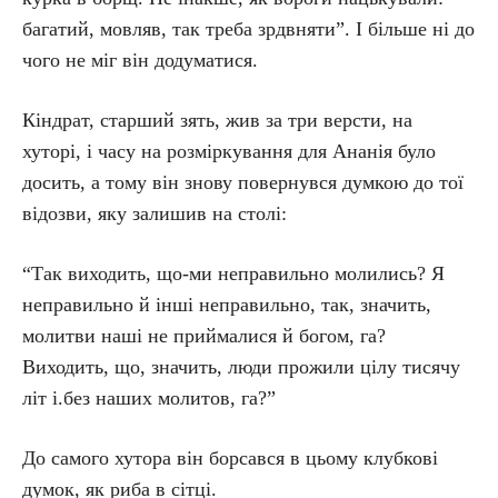
багатий, мовляв, так треба зрдвняти”. І більше ні до
чого не міг він додуматися.
Кіндрат, старший зять, жив за три версти, на
хуторі, і часу на розміркування для Ананія було
досить, а тому він знову повернувся думкою до тої
відозви, яку залишив на столі:
“Так виходить, що-ми неправильно молились? Я
неправильно й інші неправильно, так, значить,
молитви наші не приймалися й богом, га?
Виходить, що, значить, люди прожили цілу тисячу
літ і.без наших молитов, га?”
До самого хутора він борсався в цьому клубкові
думок, як риба в сітці.