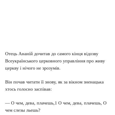
Отець Ананій дочитав до самого кінця відозву
Всеукраїнського церковного управління про живу
церкву і нічого не зрозумів.
Він почав читати її знову, як за вікном зненацька
хтось голосно заспівав:
— О чем, дева, плачешь,1 О чем, дева, плачешь, О
чем слезы льешь?