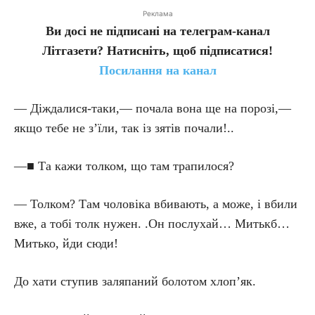
Реклама
Ви досі не підписані на телеграм-канал
Літгазети? Натисніть, щоб підписатися!
Посилання на канал
— Діждалися-таки,— почала вона ще на порозі,—
якщо тебе не з’їли, так із зятів почали!..
—■ Та кажи толком, що там трапилося?
— Толком? Там чоловіка вбивають, а може, і вбили
вже, а тобі толк нужен. .Он послухай… Митькб…
Митько, йди сюди!
До хати ступив заляпаний болотом хлоп’як.