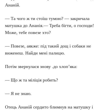
Ананій.
— Та чого ж ти стоїш тумою? — закричала
матушка до Ананія.— Треба бігти, о господи!
Може, тебе повезе хто?
— Повезе, аякже: під такий дощ і собаки не
виженеш. Найди мені палицю.
Потім звернулася знову .до хлоп’яка:
— Що ж та міліція робить?
— Я не знаю.
Отець Ананій сердито блимнув на матушку і