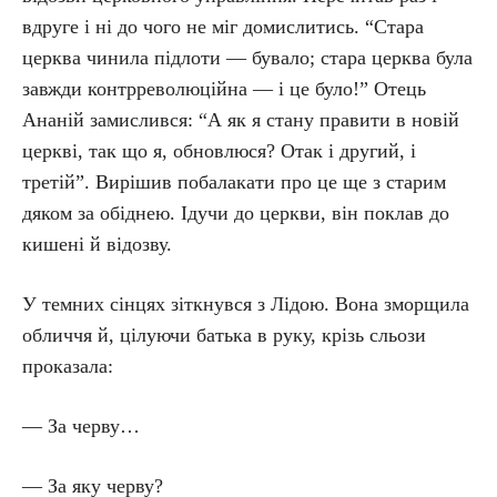
вдруге і ні до чого не міг домислитись. “Стара
церква чинила підлоти — бувало; стара церква була
завжди контрреволюційна — і це було!” Отець
Ананій замислився: “А як я стану правити в новій
церкві, так що я, обновлюся? Отак і другий, і
третій”. Вирішив побалакати про це ще з старим
дяком за обіднею. Ідучи до церкви, він поклав до
кишені й відозву.
У темних сінцях зіткнувся з Лідою. Вона зморщила
обличчя й, цілуючи батька в руку, крізь сльози
проказала:
— За черву…
— За яку черву?