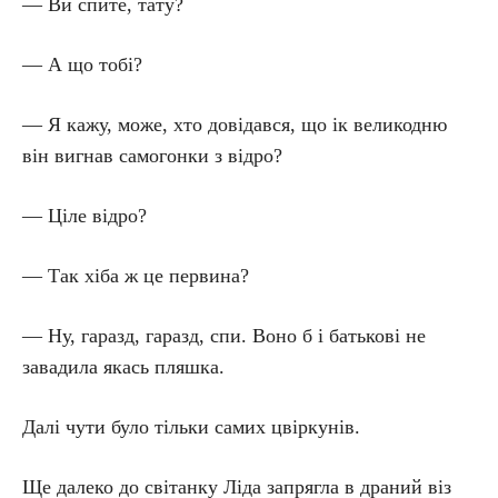
— Ви спите, тату?
— А що тобі?
— Я кажу, може, хто довідався, що ік великодню
він вигнав самогонки з відро?
— Ціле відро?
— Так хіба ж це первина?
— Ну, гаразд, гаразд, спи. Воно б і батькові не
завадила якась пляшка.
Далі чути було тільки самих цвіркунів.
Ще далеко до світанку Ліда запрягла в драний віз