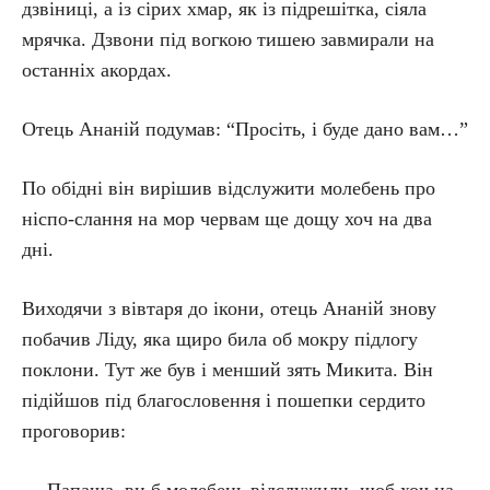
дзвіниці, а із сірих хмар, як із підрешітка, сіяла
мрячка. Дзвони під вогкою тишею завмирали на
останніх акордах.
Отець Ананій подумав: “Просіть, і буде дано вам…”
По обідні він вирішив відслужити молебень про
ніспо-слання на мор червам ще дощу хоч на два
дні.
Виходячи з вівтаря до ікони, отець Ананій знову
побачив Ліду, яка щиро била об мокру підлогу
поклони. Тут же був і менший зять Микита. Він
підійшов під благословення і пошепки сердито
проговорив: