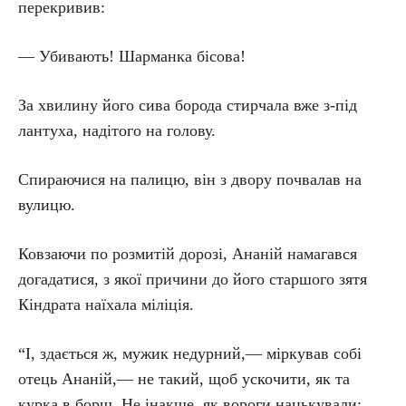
перекривив:
— Убивають! Шарманка бісова!
За хвилину його сива борода стирчала вже з-під
лантуха, надітого на голову.
Спираючися на палицю, він з двору почвалав на
вулицю.
Ковзаючи по розмитій дорозі, Ананій намагався
догадатися, з якої причини до його старшого зятя
Кіндрата наїхала міліція.
“І, здається ж, мужик недурний,— міркував собі
отець Ананій,— не такий, щоб ускочити, як та
курка в борщ. Не інакше, як вороги нацькували: