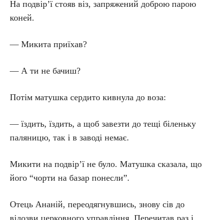
На подвір’ї стояв віз, запряжений доброю парою
коней.
— Микита приїхав?
— А ти не бачиш?
Потім матушка сердито кивнула до воза:
— їздить, їздить, а щоб завезти до тещі біленьку
паляницю, так і в заводі немає.
Микити на подвір’ї не було. Матушка сказала, що
його “чорти на базар понесли”.
Отець Ананій, переодягнувшись, знову сів до
відозви церковного управління. Перечитав раз і