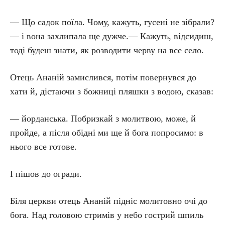
— Що садок поїла. Чому, кажуть, гусені не зібрали?
— і вона захлипала ще дужче.— Кажуть, відсидиш,
тоді будеш знати, як розводити черву на все село.
Отець Ананій замислився, потім повернувся до
хати й, дістаючи з божниці пляшки з водою, сказав:
— йорданська. Побризкай з молитвою, може, й
пройде, а після обідні ми ще й бога попросимо: в
нього все готове.
І пішов до огради.
Біля церкви отець Ананій підніс молитовно очі до
бога. Над головою стримів у небо гострий шпиль