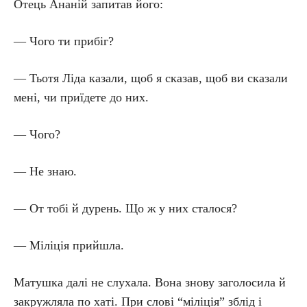
Отець Ананій запитав його:
— Чого ти прибіг?
— Тьотя Ліда казали, щоб я сказав, щоб ви сказали
мені, чи приїдете до них.
— Чого?
— Не знаю.
— От тобі й дурень. Що ж у них сталося?
— Міліція прийшла.
Матушка далі не слухала. Вона знову заголосила й
закружляла по хаті. При слові “міліція” зблід і