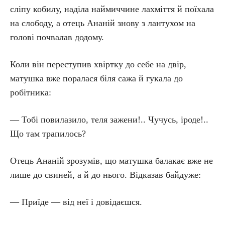
сліпу кобилу, наділа наймиччине лахміття й поїхала
на слободу, а отець Ананій знову з лантухом на
голові почвалав додому.
Коли він переступив хвіртку до себе на двір,
матушка вже поралася біля сажа й гукала до
робітника:
— Тобі повилазило, теля зажени!.. Чучусь, іроде!..
Що там трапилось?
Отець Ананій зрозумів, що матушка балакає вже не
лише до свиней, а й до нього. Відказав байдуже:
— Приїде — від неї і довідаєшся.