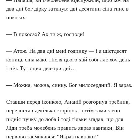
— Папаша, ви б молебень відслужили, щоб хоч на
два дні бог дірку заткнув: дві десятини сіна гниє в
покосах.
— В покосах? Ах ти ж, господи!
— Атож. На два дні мені годинку — і я шістдесят
копиць сіна маю. Після цього хай собі ллє хоч день
і ніч. Тут оцих два-три дні…
— Можна, можна, синку. Бог милосердний. Я зараз.
Ставши перед іконкою, Ананій розгорнув требник,
перелистав декілька сторінок, потім замислено
підніс пучку до лоба і тоді тільки згадав, що для
Ліди треба молебень править якраз навпаки. Він
нервово засмикався: “Якраз навпаки!”