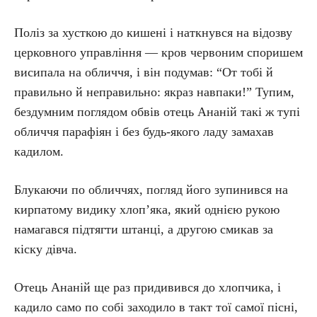
Поліз за хусткою до кишені і наткнувся на відозву
церковного управління — кров червоним споришем
висипала на обличчя, і він подумав: “От тобі й
правильно й неправильно: якраз навпаки!” Тупим,
бездумним поглядом обвів отець Ананій такі ж тупі
обличчя парафіян і без будь-якого ладу замахав
кадилом.
Блукаючи по обличчях, погляд його зупинився на
кирпатому видику хлоп’яка, який однією рукою
намагався підтягти штанці, а другою смикав за
кіску дівча.
Отець Ананій ще раз придивився до хлопчика, і
кадило само по собі заходило в такт тої самої пісні,