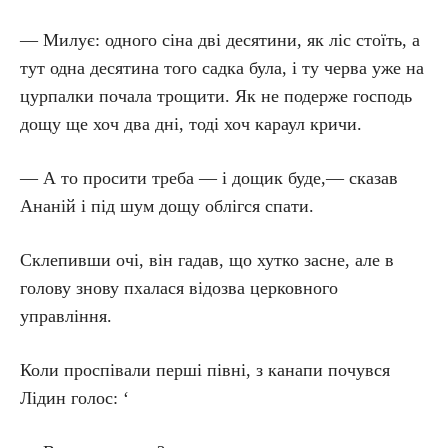
— Милує: одного сіна дві десятини, як ліс стоїть, а
тут одна десятина того садка була, і ту черва уже на
цурпалки почала трощити. Як не подерже господь
дощу ще хоч два дні, тоді хоч караул кричи.
— А то просити треба — і дощик буде,— сказав
Ананій і під шум дощу облігся спати.
Склепивши очі, він гадав, що хутко засне, але в
голову знову пхалася відозва церковного
управління.
Коли проспівали перші півні, з канапи почувся
Лідин голос: ‘