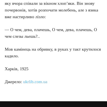
яку вчора співали за вікном хлоп’яки. Він знову
почервонів, хотів розпочати молебень, але з язика
вже настирливо лізло:
— О чем, дева, плачешь, О чем, дева, плачешь, О
чем слезы льешь?..
Мов камінець на обривку, в руках у такт крутилося
кадило.
Харків, 1925
Джерело:
ukrlib.com.ua