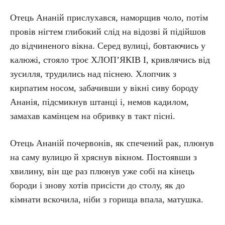
Отець Ананій прислухався, наморщив чоло, потім
провів нігтем глибокий слід на відозві й підійшов
до відчиненого вікна. Серед вулиці, бовтаючись у
калюжі, стояло троє ХЛОП’ЯКІВ І, кривлячись від
зусилля, трудились над піснею. Хлопчик з
кирпатим носом, забачивши у вікні сиву бороду
Ананія, підсмикнув штанці і, немов кадилом,
замахав камінцем на обривку в такт пісні.
Отець Ананій почервонів, як спечений рак, плюнув
на саму вулицю й хряснув вікном. Постоявши з
хвилину, він ще раз плюнув уже собі на кінець
бороди і знову хотів присісти до столу, як до
кімнати вскочила, ніби з горища впала, матушка.