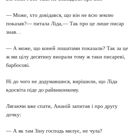
— Може, хто довідався, що він не всю землю
показав?— питала Ліда,— Так про це лише писар
знав. .
— А може, що коней лошатами показали? Так за це
ж ми цілу десятину виорали тому ж таки писареві,
барбосові.
Ні до чого не додумавшися, вирішили, що Ліда
вдосвіта піде до райвиконкому.
Лягаючи вже спати, Ананій запитав і про другу
дочку:
— А як там Зіну господь милує, не чула?