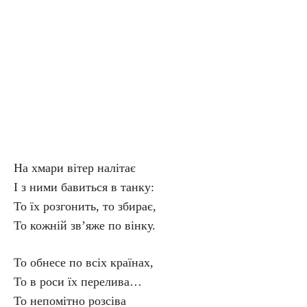
На хмари вітер налітає
І з ними бавиться в танку:
То їх розгонить, то збирає,
То кожній зв’яже по вінку.
То обнесе по всіх країнах,
То в роси їх перелива…
То непомітно розсіва