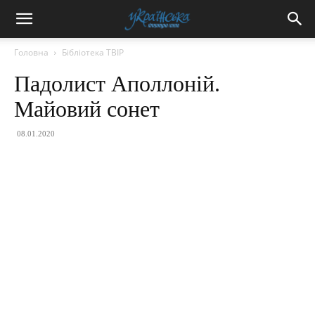
Головна
Бібліотека ТВІР
Падолист Аполлоній.
Майовий сонет
08.01.2020