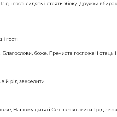
 Рід і гості сидять і стоять збоку. Дружки вбир
і гості.
. Благослови, боже, Пречиста госпоже! І отець 
Свій рід звеселити.
оже, Нашому дитяті Се гілечко звити І рід звес