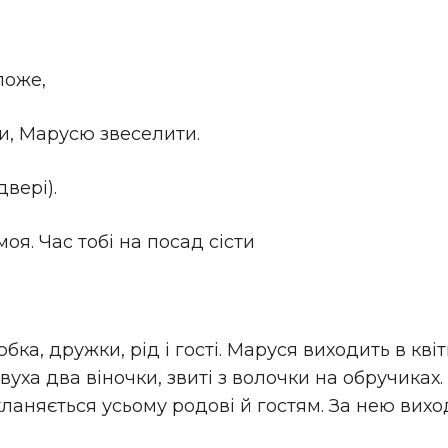
поже,
ти, Марусю звеселити.
вері).
оя. Час тобі на посад сісти
бка, дружки, рід і гості. Маруся виходить в кві
вуха два віночки, звиті з волочки на обручиках
м кланяється усьому родові й гостям. За нею ви