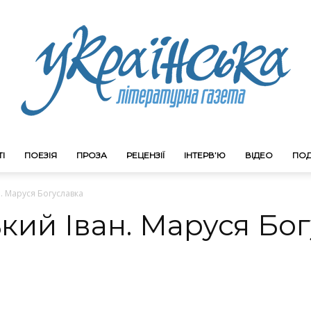
І
ПОЕЗІЯ
ПРОЗА
РЕЦЕНЗІЇ
ІНТЕРВ’Ю
ВІДЕО
ПОД
Litgazeta.com.ua
. Маруся Богуславка
ий Іван. Маруся Бо