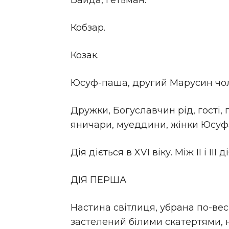
Байда, гетьман.
Кобзар.
Козак.
Юсуф-паша, другий Марусин чоло
Дружки, Богуславчин рід, гості, 
яничари, муеддини, жінки Юсуфа,
Дія діється в XVI віку. Між II і III 
ДІЯ ПЕРША
Настина світлиця, убрана по-весі
застелений білими скатертями, на