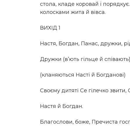
стола, кладе коровай і порядкує.
колосками жита й вівса.
ВИХІД 1
Настя, Богдан, Панас, дружки, рід 
Дружки (в’ють гільце й співають)
(кланяються Насті й Богданові)
Своєму дитяті Се гілечко звити, 
Настя й Богдан.
Благослови, боже, Пречиста госп