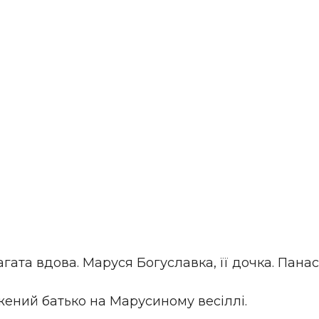
гата вдова. Маруся Богуславка, її дочка. Панас,
жений батько на Марусиному весіллі.