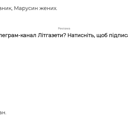
вник, Марусин жених.
Реклама
елеграм-канал Літгазети? Натисніть, щоб підпис
ан.