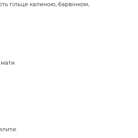
ають гільце калиною, барвінком,
і мати
елити.