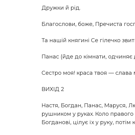
Дружки й рід.
Благослови, боже, Пречиста гос
Та нашій княгині Се гілечко зви
Панас (йде до кімнати, одчиняє д
Сестро моя! краса твоя — слава м
ВИХІД 2
Настя, Богдан, Панас, Маруся, Лю
рушником у руках. Коло правого 
Богданові, цілує їх у руку, поті