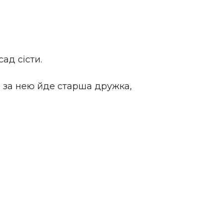
сад сісти.
д; за нею йде старша дружка,