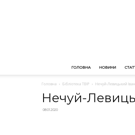
ГОЛОВНА
НОВИНИ
СТАТТ
Головна
Бібліотека ТВІР
Нечуй-Левицький Іван
Нечуй-Левицьк
08.01.2020