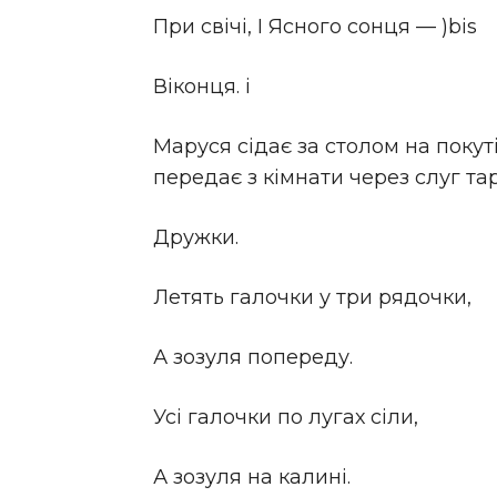
При свічі, І Ясного сонця — )bis
Віконця. і
Маруся сідає за столом на покут
передає з кімнати через слуг та
Дружки.
Летять галочки у три рядочки,
А зозуля попереду.
Усі галочки по лугах сіли,
А зозуля на калині.