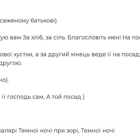
саженому батькові).
ю вам За хліб, за сіль. Благословіть мені На по
вої хустки, а за другий кінець веде її на поса
другою.
о).
її господь сам, А той посад )
алярі Темної ночі при зорі, Темної ночі