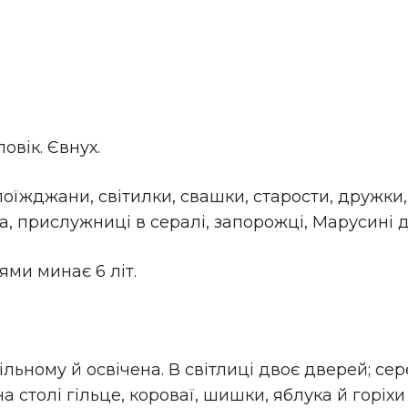
вік. Євнух.
поїжджани, світилки, свашки, старости, дружки, 
 прислужниці в сералі, запорожці, Марусині ді
діями минає 6 літ.
льному й освічена. В світлиці двоє дверей; сере
 столі гільце, короваї, шишки, яблука й горіхи 