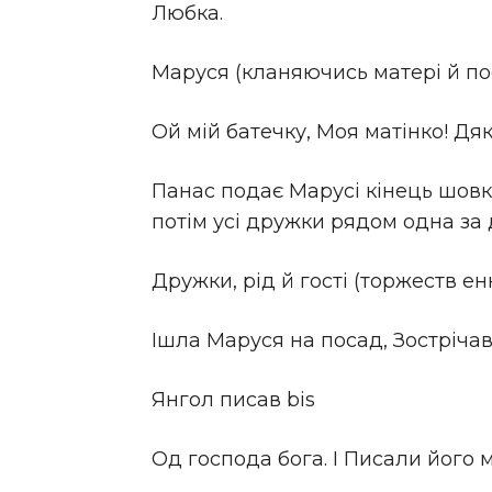
Любка.
Маруся (кланяючись матері й по
Ой мій батечку, Моя матінко! Дяку
Панас подає Марусі кінець шовко
потім усі дружки рядом одна за 
Дружки, рід й гості (торжеств енн
Ішла Маруся на посад, Зострічав 
Янгол писав bis
Од господа бога. І Писали його м