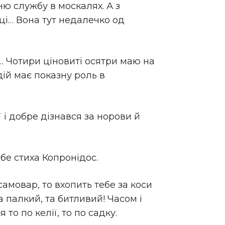
ню службу в москалях. А з
ці… Вона тут недалечко од
я… Чотири ціновиті осятри маю на
дій має показну роль в
 i добре дізнався за норови й
бе стиха Копронідос.
амовар, то вхопить тебе за коси
та палкий, та битливий! Часом і
о по келії, то по садку.