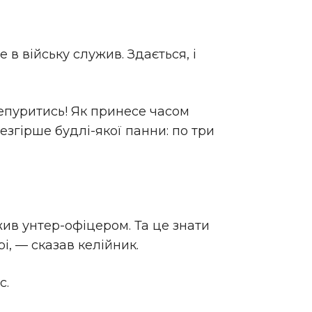
 в війську служив. Здається, i
чепуритись! Як принесе часом
езгірше будлі-якої панни: по три
ужив унтер-офіцером. Та це знати
рі, — сказав келійник.
с.