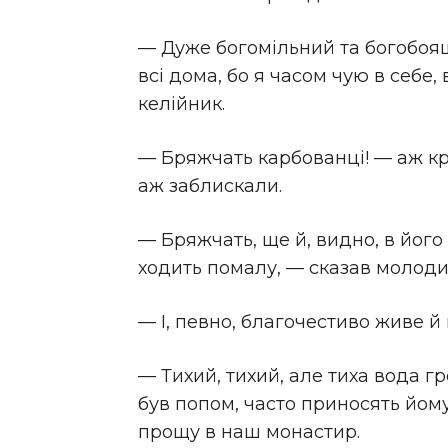
— Дуже богомільний та богобоящий
всі дома, бо я часом чую в себе, 
келійник.
— Бряжчать карбованці! — аж крик
аж заблискали.
— Бряжчать, ще й, видно, в його 
ходить помалу, — сказав молоди
— І, певно, благочестиво живе й
— Тихий, тихий, але тиха вода гре
був попом, часто приносять йому г
прощу в наш монастир.