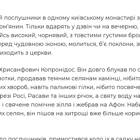
 й послушники в одному київському монастирі 
арм’янин. Тільки вдарять у дзвін чи на вечерню
йсь високий, чорнявий, з товстими густими б
еред чудовною іконою, молиться, б’є поклони, з
иходить з церкви.
Хрисанфович Копронідос. Він довго блукав по с
чотки, продавав темним селянам камінці, нібит
их хвороб, навіть пальмові гілки, нібито посвя
березі Росі, Расави та інших річок, а святу воду
ін і свячене помічне зілля і жебрав на Афон. Н
 селян, він пішов на хитрощі вже більше корис
до послушників, примостився коло їх в садку на 