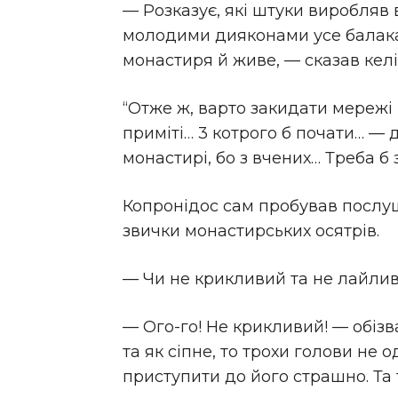
— Розказує, які штуки виробляв 
молодими дияконами усе балакає
монастиря й живе, — сказав келі
“Отже ж, варто закидати мережі 
приміті… 3 котрого б почати… — 
монастирі, бо з вчених… Треба б 
Копронідос сам пробував послушн
звички монастирських осятрів.
— Чи не крикливий та не лайливи
— Ого-го! Не крикливий! — обізв
та як сіпне, то трохи голови не о
приступити до його страшно. Та 