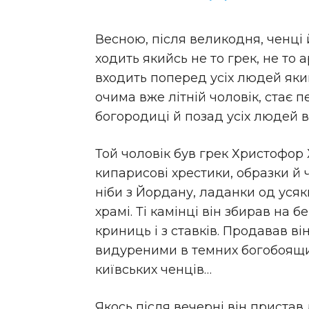
Весною, після великодня, ченці
ходить якийсь не то грек, не то 
входить поперед усіх людей яки
очима вже літній чоловік, стає п
богородиці й позад усіх людей в
Той чоловік був грек Христофор 
кипарисові хрестики, образки й 
ніби з Йордану, ладанки од усяк
храмі. Ті камінці він збирав на 
криниць і з ставків. Продавав в
видуреними в темних богобоящих
київських ченців…
Якось після вечерні він пристав 