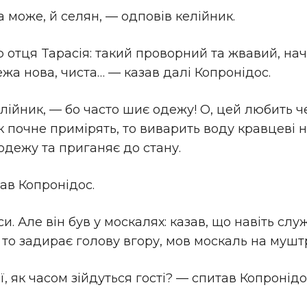
 а може, й селян, — одповів келійник.
 отця Tapaciя: такий проворний та жвавий, наче
жа нова, чиста… — казав далі Копронідос.
елійник, — бо часто шиє одежу! О, цей любить 
як почне примірять, то виварить воду кравцеві н
дежу та приганяє до стану.
тав Копронідос.
си. Але він був у москалях: казав, що навіть сл
і, то задирає голову вгору, мов москаль на мушт
, як часом зійдуться гості? — спитав Копронідо