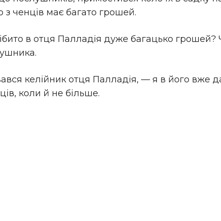
о з ченців має багато грошей.
ібито в отця Палладія дуже багацько грошей? 
лушника.
ався келійник отця Палладія, — я в його вже да
ців, коли й не більше.