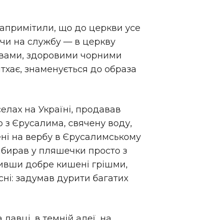
запримітили, що до церкви усе
, чи на службу — в церкву
ровами, здоровими чорними
ітхає, знаменується до образа
елах на Україні, продавав
о з Єрусалима, свячену воду,
чені на вербу в Єрусалимському
 набирав у пляшечки просто з
абивши добре кишені грішми,
ні: задумав дурити багатих
лавці, в темній алеї, на