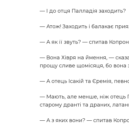
— І до отця Палладія заходить?
— Атож! Заходить і балакає прия
— А як її звуть? — спитав Копрон
— Вона Хівря на ймення, — сказа
прощу сливе щомісяця, бо вона з
— А отець Ісакій та Єремія, певн
— Мають, але менше, ніж отець Па
старому дранті та драних, латан
— А з яких вони? — спитав Копро