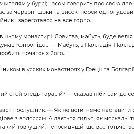
вчителям у бypci; часом говорить про свою дав
 за червоні щоки та високі перси одної удови
йник i зареготався на все горло.
в цьому монастирі. Ловитва, мабуть, буде велі
думав Копронідос. — Мабуть, з Палладія. Палла
зробить початок з його…”
иком в усяких монастирях у Греції та Болгарії
й отой отець Тарасій? — сказав ніби сам до се
ався послушник. — Як не встигнемо наставити с
дірве з волоссям. А лається гидко, як москаль, 
такий товкущий, непосидящй, що все тотвчеться т