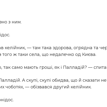
зно з ним.
ідос.
в келійник, — там така здорова, огрядна та че
 того ж таки села, що недалечко од Києва.
о, так само мають гроші, як і Палладій? — спит
лладій. А скупі, скупі обидва, що й сказати не
их чоботях, — обізвався другий келійник.
нідос.