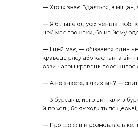
— Хто їx знає. Здається, з міщан,
— Я більше од ycix ченців люблю
цей має грошаки, бо на йому оде
— I цей має, — обізвався один к
кравець рясу або кафтан, а він 
рази часом кравець перешиває о
— А не знаєте, з яких він? — спи
— 3 бурсаків; його вигнали з бур
й по ході, бо як ходить по церкв
— Про що ж він розмовляє в келії