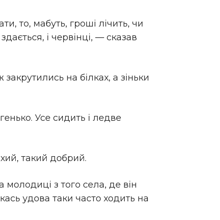
и, то, мабуть, гроші лічить, чи
 здається, і червінці, — сказав
 закрутились на білках, а зіньки
генько. Усе сидить і ледве
ихий, такий добрий.
а молодиці з того села, де він
 якась удова таки часто ходить на