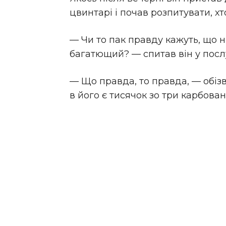
цвинтарі і почав розпитувати, хт
— Чи то пак правду кажуть, що н
багатющий? — спитав він у пос
— Що правда, то правда, — обізв
в його є тисячок зо три карбован