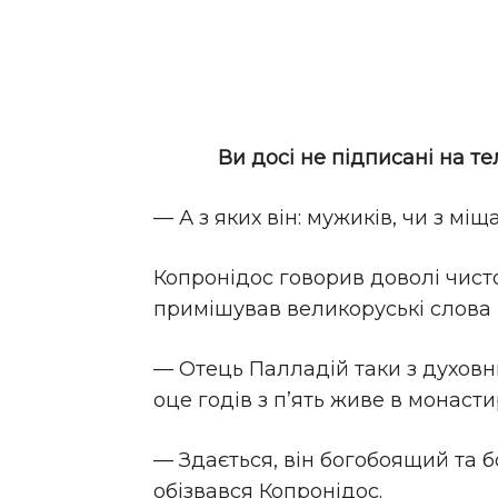
Ви досі не підписані на т
— А з яких він: мужиків, чи з мі
Копронідос говорив доволі чист
примішував великоруські слова й
— Отець Палладій таки з духовних
оце годів з п’ять живе в монасти
— Здається, він богобоящий та б
обізвався Копронідос.