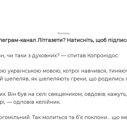
Реклама
елеграм-канал Літгазети? Натисніть, щоб підпис
щан, чи таки з духовних? — спитав Копронідос.
ою українською мовою, котрої навчився, тиняюч
 шепеляв, як шепеляють греки, що родились і з
. Він був на селі священиком, овдовів; кажуть,
рі, — одповів келійник.
огомільний. Так молиться та б’є поклони… що ме