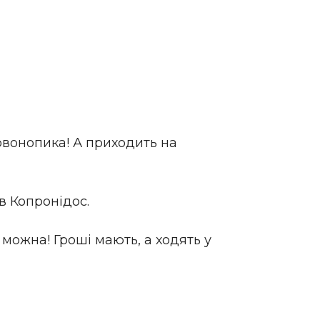
рвонопика! А приходить на
ав Копронідос.
 можна! Гроші мають, а ходять у