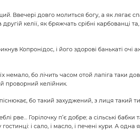
. Ввечері довго молиться богу, а як лягає спат
в другій келії, як бряжчать срібні карбованці та,
нув Копронідос, і його здорові банькаті очі аж
їх немало, бо лічить часом отой лапіга таки дов
й проворний келійник.
 піснюкає, бо такий захуджений, з лиця такий т
блі рве… Горілочку п’є добре; а сільські бабки т
остинці: і сало, і масло, і печені кури. А одна