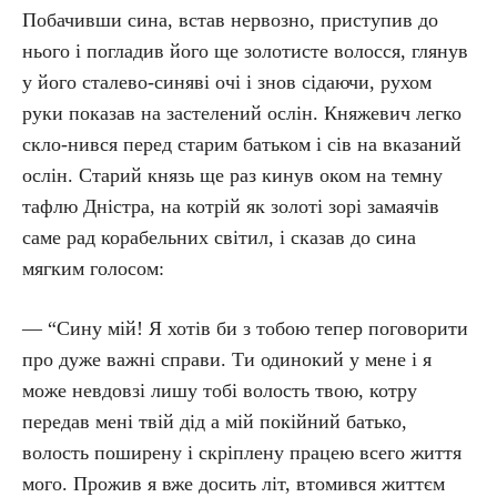
Побачивши сина, встав нервозно, приступив до
нього і погладив його ще золотисте волосся, глянув
у його сталево-синяві очі і знов сідаючи, рухом
руки показав на застелений ослін. Княжевич легко
скло-нився перед старим батьком і сів на вказаний
ослін. Старий князь ще раз кинув оком на темну
тафлю Дністра, на котрій як золоті зорі замаячів
саме рад корабельних світил, і сказав до сина
мягким голосом:
— “Сину мій! Я хотів би з тобою тепер поговорити
про дуже важні справи. Ти одинокий у мене і я
може невдовзі лишу тобі волость твою, котру
передав мені твій дід а мій покійний батько,
волость поширену і скріплену працею всего життя
мого. Прожив я вже досить літ, втомився життєм