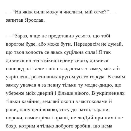
— “На якіж сили можу я числити, мій отче?” —
запитав Ярослав.
— “Зараз, я ще не представив усього, що тобі
ворогом буде, або може бути. Передовсім не думай,
що твоя волость се якась суцільна сила! Я так
дивився на неї з вікна терему свого, дивився
наперед на Галич: він складається з замку, міста й
укріплень, розсипаних кругом усего города. В самім
замку уважав я за певну тільки ту медве-дицю, що
убереже моїх дверий і більше нікого. В укріпленнях
тільки каміння, земляні окопи з частоколами й
рови, напущені водою, сосу-ди ратні, тарани,
пороки, самостріли і праші, не люДий при них і не
бояр, котрим я тілько доброго зробив, що нема