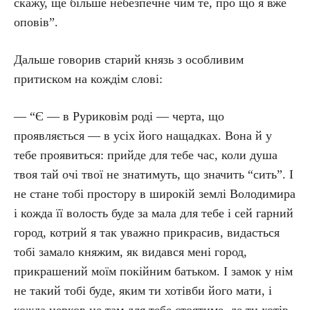
скажу, ще більше небезпечне чим те, про що я вже
оповів”.
Дальше говорив старий князь з особливим
притиском на кождім слові:
— “Є — в Руриковім роді — черта, що
проявляється — в усіх його нащадках. Вона й у
тебе проявиться: прийде для тебе час, коли душа
твоя тай очі твої не знатимуть, що значить “сить”. І
не стане тобі простору в широкій землі Володимира
і кожда її волость буде за мала для тебе і сей гарний
город, котрий я так уважно прикрасив, видасться
тобі замало княжим, як видався мені город,
прикрашений моїм покійним батьком. І замок у нім
не такий тобі буде, яким ти хотівби його мати, і