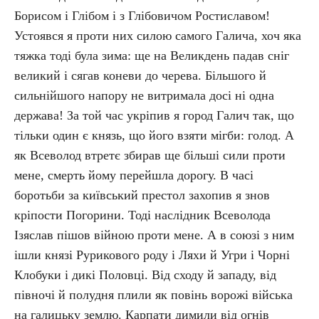
Борисом і Глібом і з Глібовичом Ростиславом!
Устоявся я проти них силою самого Галича, хоч яка
тяжка тоді була зима: ще на Великдень падав сніг
великий і сягав коневи до черева. Більшого й
сильнійшого напору не витримала досі ні одна
держава! За той час укріпив я город Галич так, що
тільки один є князь, що його взяти мігби: голод. А
як Всеволод втретє збирав ще більші сили проти
мене, смерть йому перейшла дорогу. В часі
боротьби за київський престол захопив я знов
кріпости Погорини. Тоді наслідник Всеволода
Ізяслав пішов війною проти мене. А в союзі з ним
ішли князі Рурикового роду і Ляхи й Угри і Чорні
Клобуки і дикі Половці. Від сходу й западу, від
півночі й полудня плили як повінь ворожі війська
на галицьку землю. Карпати димили від огнів