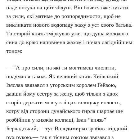
паде посуха на цвіт яблуні. Він боявся вже питати
за сили, які матиме до розпорядимости, щоб не
викликати нового водопаду жаху з уст свого батька.
Та старий князь зміркував уже, що душа молодого
сина до краю наповнена жахом і почав лагіднійшим
тоном:
— “А про сили, на які ти могтимеш числити,
подумав я також. Як великий князь Київський
Ізяслав звязався з угорським королем Гейзою,
давши йому сестру за жену, щоб тільки з двох
сторін держати мов у кліщах галицьку волость,
котру від сторони дунайського гирла шарпає ще
розбійник у княжім колпаці, Іван “князь”
Берладський,— тут Володимирко зробив згірдний
рух рукою,— так я тісним союзом звязався з