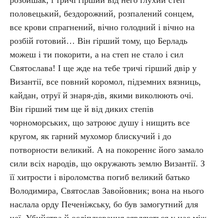
розбишак, і тричі гірший від него глухий степ
половецький, бездорожний, розпалений сонцем,
все крови спрагнений, вічно голодний і вічно на
розбій готовий… Він гірший тому, що Берладь
можеш і ти покорити, а на степ не стало і сил
Святослава! І ще жде на тебе тричі гірший двір у
Византії, все повний коромол, підземних вязниць,
кайдан, отруї й знаря-дів, якими виколюють очі.
Він гірший тим ще й від диких степів
чорноморських, що затроює душу і нищить все
кругом, як гарний мухомор блискучий і до
потворности великий. А на покореннє його замало
сили всіх народів, що окружають землю Византії. З
її хитрости і віроломства погиб великий батько
Володимира, Святослав Завойовник; вона на нього
наслала орду Печеніжську, бо був замогутний для