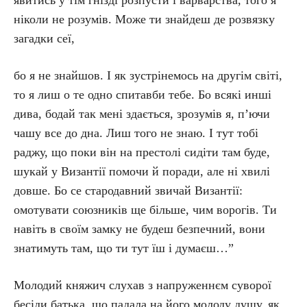
явитись у тім гнізді розпусти і варварства, того я
ніколи не розумів. Може ти знайдеш де розвязку
загадки сеї,
бо я не знайшов. І як зустрінемось на другім світі,
то я лиш о те одно спитавби тебе. Бо всякі инші
дива, бодай так мені здається, зрозумів я, п’ючи
чашу все до дна. Лиш того не знаю. І тут тобі
раджу, що поки він на престолі сидіти там буде,
шукай у Византії помочи й поради, але ні хвилі
довше. Бо се стародавний звичай Византії:
омотувати союзників ще більше, чим ворогів. Ти
навіть в своїм замку не будеш безпечний, вони
знатимуть там, що ти тут їш і думаєш…”
Молодий княжич слухав з напруженнєм суворої
бесіди батька, що падала на його молоду душу, як