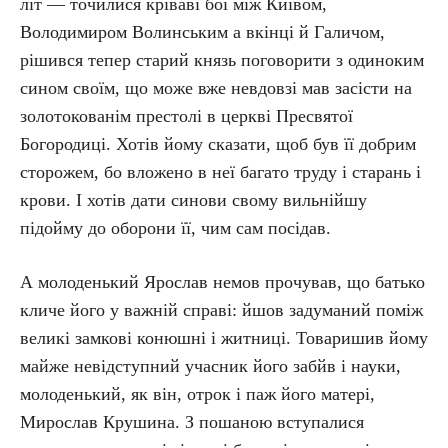
літ — точилися кріваві бої між Київом,
Володимиром Волинським а вкінці й Галичом,
рішився тепер старий князь поговорити з одиноким
сином своїм, що може вже невдовзі мав засісти на
золотокованім престолі в церкві Пресвятої
Богородиці. Хотів йому сказати, щоб був її добрим
сторожем, бо вложено в неї багато труду і старань і
крови. І хотів дати синови свому вильнійшу
підойму до оборони її, чим сам посідав.
А молоденький Ярослав немов прочував, що батько
кличе його у важній справі: йшов задуманий поміж
великі замкові конюшні і житниці. Товаришив йому
майже невідступний учасник його забйв і науки,
молоденький, як він, отрок і паж його матері,
Мирослав Крушина. З пошаною вступалися