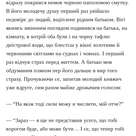
відразу покрився немов чорною паполомою смутку.
В його молодечу душу перший раз увійшло
недовірє до людий, вщіплене рідним батьком. Вігі
якимсь зміненим поглядом подивився на батька, на
кімнату, в котрій оба були і на чорну тафлю
дністрової води, що блестіла у вікні золотими й
червоними світлами на суднах і човнах. І перший
раз відчув страх перед життєм. А батько мов
обдуманим пляном пер його дальше в вир того
страху. Прочуваючи се, запитав молодий княжич
уже вдруге, сим разом майже дрожачим голосом:
— “На якіж тоді сили можу я числити, мій отче?”
— “Зараз — я ще не представив усего, що тобі
ворогом буде, або може бути… І се, що тепер тобі