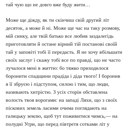
тай чую що не довго вже буду жити…
Може ще діжду, як ти скінчиш свій другий літ
десяток, а може й ні. Може ще час на таку розмову,
мій синку, але твій батько все любив заздалегідь
приготовляти й остане вірний тій постанові своїй
тай у заповіті тобі її передасть. Я не хочу вбільшати
своїх заслуг і скажу тобі все по правді, що не часто
лучалося мені в життю: бо тяжко приходилося
боронити спадщини прадіда і діда твого! І боронив
я її збруєю і підступом, силою і тим, що люди,
називають хитрістю. З усіх сторін обставлена
волость твоя ворогами: на западі Ляхи, що з своїх
піскових земель ласими очима поглядають на
галицьку землю, щоб тут поживитися чимсь,— на
полудні Угри, що перед півтретя сотками літ у