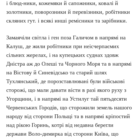
і блюд-ники, кожемяки й сапожники, ковалі й
золотники, поворозники й перевізники, робітники
скляних гут. і всякі инші ремісники та зарібники.
Замаячіли світла і ген поза Галичом в напрямі на
Калуш, де жили робітники при неісчерпаємих
сільних жерелах, і на купецьких суднах здовж
Дністра аж до Олеші та Чорного Моря та в напрямі
на Вістову й Синевідсько та старий шлях
Тухлянський, де порозставлювані були військові
сторожі, що мали давати вісти в разі якого руху з
Угорщини, і в напрямі на Устилуг тай пятьдесяти
Червенських Городів, що сторожили земель нашого
народу від сторони Польщі та в напрямі кріпостий
над рікою Горинь, котрі від недавна берегли
держави Воло-димирка від сторони Київа, що