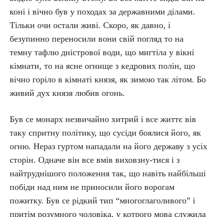
коні і вічно був у походах за державними ділами.
Тільки очи остали живі. Скоро, як давно, і
безупинно переносили вони свій погляд то на
темну тафлю дністрової води, що мигтіла у вікні
кімнати, то на ясне огнище з кедрових полін, що
вічно горіло в кімнаті князя, як зимою так літом. Бо
живий дух князя любив огонь.
Був се монарх незвичайно хитрий і все життє вів
таку спритну політику, що сусіди боялися його, як
огню. Нераз гуртом нападали на його державу з усіх
сторін. Одначе він все вмів виховзну-тися і з
найтруднішого положення так, що навіть найбільші
побіди над ним не приносили його ворогам
пожитку. Був се рідкий тип “многоглаголивого” і
притім розумного чоловіка, у котрого мова служила