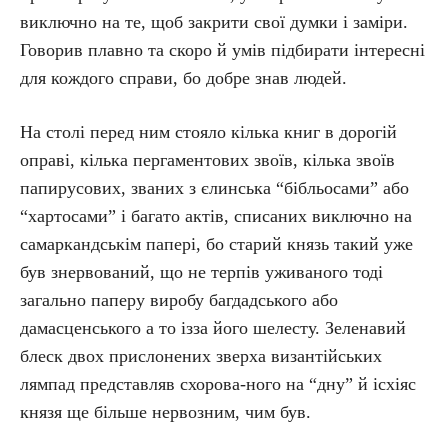
виключно на те, щоб закрити свої думки і заміри.
Говорив плавно та скоро й умів підбирати інтересні
для кождого справи, бо добре знав людей.
На столі перед ним стояло кілька книг в дорогій
оправі, кілька пергаментових звоїв, кілька звоїв
папирусових, званих з єлинська “бібльосами” або
“хартосами” і багато актів, списаних виключно на
самаркандськім папері, бо старий князь такий уже
був знервований, що не терпів уживаного тоді
загально паперу виробу багдадського або
дамасценського а то ізза його шелесту. Зеленавий
блеск двох прислонених зверха византійських
лямпад представляв схорова-ного на “дну” й ісхіяс
князя ще більше нервозним, чим був.