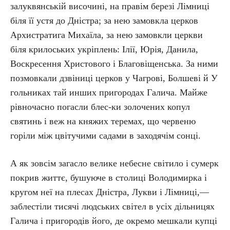
залуквянській височині, на правім березі Лімниці
біля її устя до Дністра; за нею замовкла церков
Архистратига Михаїла, за нею замовкли церкви
біля крилоських укріплень: Ілії, Юрія, Данила,
Воскресення Христового і Благовіщенська. За ними
позмовкали дзвіниці церков у Чагрові, Болшеві й У
гольниках тай инших пригородах Галича. Майже
рівночасно погасли блес-ки золочених копул
святинь і веж на княжих теремах, що червеню
горіли між цвітучими садами в заходячім сонці.
А як зовсім загасло велике небесне світило і сумерк
покрив життє, бушуюче в столиці Володимирка і
кругом неї на плесах Дністра, Лукви і Лімниці,—
заблестіли тисячі людських світел в усіх дільницях
Галича і пригородів його, де окремо мешкали купці