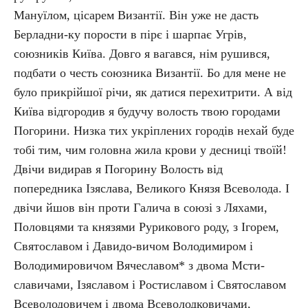
Мануїлом, цісарем Византії. Він уже не дасть
Берладни-ку порости в пірє і шарпає Угрів,
союзників Київа. Довго я вагався, нім рушився,
подбати о честь союзника Византії. Бо для мене не
було прикрійшої річи, як датися перехитрити. А від
Київа відгородив я будучу волость твою городами
Погорини. Низка тих укріплених городів нехай буде
тобі тим, чим головна жила крови у десниці твоїй!
Двічи видирав я Погорину Волость від
попередника Ізяслава, Великого Князя Всеволода. І
двічи йшов він проти Галича в союзі з Ляхами,
Половцями та князями Рурикового роду, з Ігорем,
Святославом і Давидо-вичом Володимиром і
Володимировичом Вячеславом* з двома Мсти-
славичами, Ізяславом і Ростиславом і Святославом
Всеволодовичем і двома Всеволодковичами,