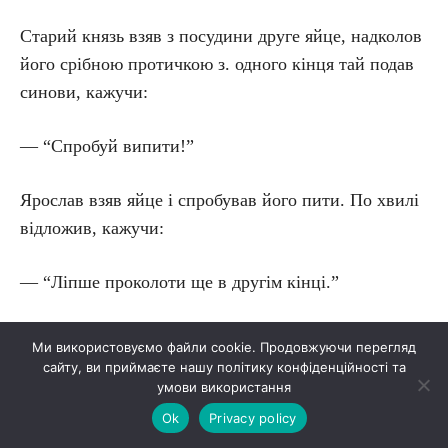
Старий князь взяв з посудини друге яйце, надколов
його срібною протичкою з. одного кінця тай подав
синови, кажучи:
— “Спробуй випити!”
Ярослав взяв яйце і спробував його пити. По хвилі
відложив, кажучи:
— “Ліпше проколоти ще в другім кінці.”
— “Так, тоді при найлекшім потягненню повстає
Ми використовуємо файли cookie. Продовжуючи перегляд
струя, що ллється з нього. Подібно мається річ і з
сайту, ви приймаєте нашу політику конфіденційності та
умови використання
людьми та їх вірністю: коли ти добре все уложиш і
Ok
Privacy policy
приготуєш до якогось діла, то воно пливе, немов