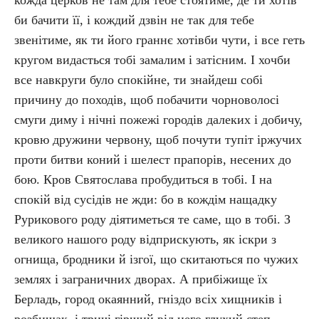
кожда церков не там для тебе стоятиме, де ти хотів
би бачити її, і кождий дзвін не так для тебе
звенітиме, як ти його граннє хотівби чути, і все геть
кругом видасться тобі замалим і затісним. І хочби
все навкруги було спокійне, ти знайдеш собі
причину до походів, щоб побачити чорноволосі
смуги диму і нічні пожежі городів далеких і добичу,
кровю дружини червону, щоб почути тупіт іржучих
проти битви коний і шелест прапорів, несених до
бою. Кров Святослава пробудиться в тобі. І на
спокій від сусідів не жди: бо в кождім нащадку
Рурикового роду діятиметься те саме, що в тобі. З
великого нашого роду відприскують, як іскри з
огнища, бродники й ізгої, що скитаються по чужих
землях і заграничних дворах. А прибіжище їх
Берладь, город окаянний, гніздо всіх хищників і