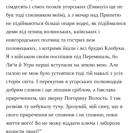
сімдесять і сімох полків угорських (Емануїл ще не
був тоді союзником моїм), а з мочар над Припетю
не підіймаються більші опари водні, як підіймалися
дими від огнищ волинських, київських і
новгородських полчищ та гострих веж
половецьких, з котрими йшли і всі брудні Клобуки.
Я з військом своїм поспішив під Перемишль, бо
Ля^и й Угри перші вступили на землю мою. Але
силою не мож було устоятися тоді тій навалі з усіх
сторін світа. І перекупив я угорських полководців
добрим словом і ще ліпшим сріблом, а Ізяслава
приреченнєм, що зверну Погорину Волость. І так
розвіяв ту небувалу тучу. Зрозумій, мій сину, що я
свого приречення не сповнив і не сповню, поки
життя мого! Бо не можу віддати ключа і заборола
волости твоєї!”