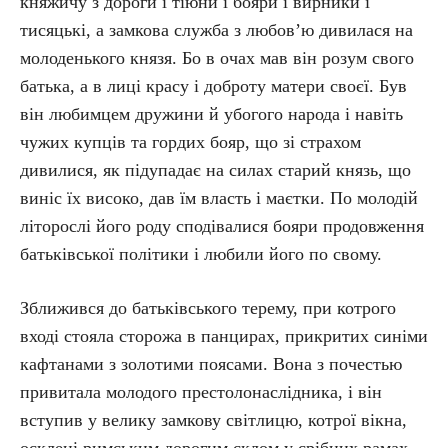
княжичу з дороги і тіюни і бояри і вирники і
тисяцькі, а замкова служба з любов’ю дивилася на
молоденького князя. Бо в очах мав він розум свого
батька, а в лиці красу і доброту матери своєї. Був
він любимцем дружини й убогого народа і навіть
чужих купців та гордих бояр, що зі страхом
дивилися, як підупадає на силах старий князь, що
виніс їх високо, дав їм власть і маєтки. По молодій
літорослі його роду сподівалися бояри продовження
батьківської політики і любили його по свому.
Зближився до батьківського терему, при котрого
вході стояла сторожа в панцирах, прикритих синіми
кафтанами з золотими поясами. Вона з почестью
привитала молодого престолонаслідника, і він
вступив у велику замкову світлицю, котрої вікна,