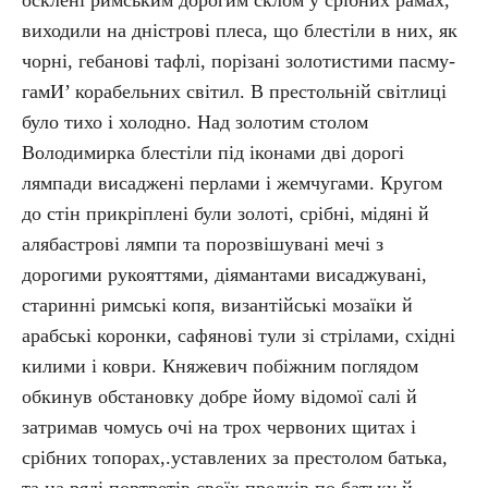
осклені римським дорогим склом у срібних рамах,
виходили на дністрові плеса, що блестіли в них, як
чорні, гебанові тафлі, порізані золотистими пасму-
гамИ’ корабельних світил. В престольній світлиці
було тихо і холодно. Над золотим столом
Володимирка блестіли під іконами дві дорогі
лямпади висаджені перлами і жемчугами. Кругом
до стін прикріплені були золоті, срібні, мідяні й
алябастрові лямпи та порозвішувані мечі з
дорогими рукояттями, діямантами висаджувані,
старинні римські копя, византійські мозаїки й
арабські коронки, сафянові тули зі стрілами, східні
килими і коври. Княжевич побіжним поглядом
обкинув обстановку добре йому відомої салі й
затримав чомусь очі на трох червоних щитах і
срібних топорах,.уставлених за престолом батька,