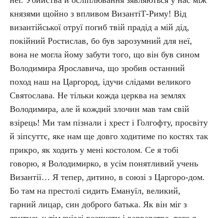
неї. Убийства й осліплювання зявляються у нас між
князями щойно з впливом ВизантіТ-Риму! Від
византійської отруї погиб твій прадід а мій дід,
покійний Ростислав, бо був зарозумний для неї,
вона не могла йому забути того, що він був сином
Володимира Ярославича, що зробив останний
поход наш на Царгород, ідучи слідами великого
Святослава. Не тільки кожда церква на землях
Володимира, але й кождий злочин мав там свій
взірець! Ми там пізнали і хрест і Голгофту, просвіту
й зіпсуттє, яке нам ще довго ходитиме по костях так
прикро, як ходить у мені костолом. Се я тобі
говорю, я Володимирко, в усім понятливий учень
Византії… Я тепер, дитино, в союзі з Царгоро-дом.
Бо там на престолі сидить Емануїл, великий,
гарний лицар, син доброго батька. Як він міг з