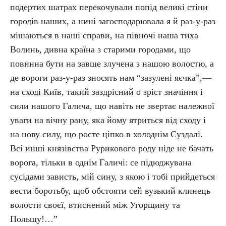
подертих шатрах перекочували попід великі стіни
городів наших, а нині загосподарювала я й раз-у-раз
мішаються в наші справи, на півночі наша тиха
Волинь, дивна країна з старими городами, що
повинна бути на завше злучена з нашою волостю, а
де вороги раз-у-раз зносять нам “зазулені яєчка”,—
на сході Київ, такий заздрісний о зріст значіння і
сили нашого Галича, що навіть не звертає належної
уваги на вічну рану, яка йому ятриться від сходу і
на нову силу, що росте ціпко в холоднім Суздалі.
Всі инші князівства Рурикового роду ніде не бачать
ворога, тільки в однім Галичі: се підюджувана
сусідами зависть, мій сину, з якою і тобі прийдеться
вести боротьбу, щоб обстояти сей вузький клинець
волости своєї, втиснений між Угорщину та
Польщу!…”