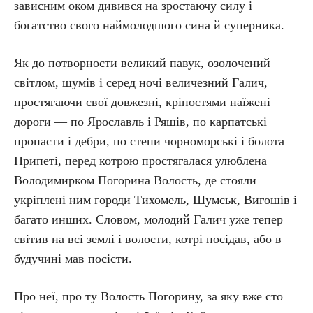
зависним оком дивився на зростаючу силу і
богатство свого наймолодшого сина й суперника.
Як до потворности великий павук, озолочений
світлом, шумів і серед ночі величезний Галич,
простягаючи свої довжезні, кріпостями наїжені
дороги — по Ярославль і Ряшів, по карпатські
пропасти і дебри, по степи чорноморські і болота
Припеті, перед котрою простягалася улюблена
Володимирком Погорина Волость, де стояли
укріплені ним городи Тихомель, Шумськ, Вигошів і
багато инших. Словом, молодий Галич уже тепер
світив на всі землі і волости, котрі посідав, або в
будучині мав посісти.
Про неї, про ту Волость Погорину, за яку вже сто