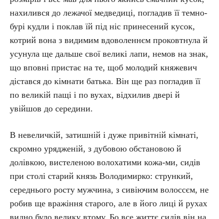
нахилився до лежачої медведиці, погладив її темно-
бурі кудли і поклав їй під ніс принесений кусок,
котрий вона з видимим вдоволеннєм проковтнула й
усунула ще дальше свої великі лапи, немов на знак,
що вповні пристає на те, щоб молодий княжевич
дістався до кімнати батька. Він ще раз погладив її
по великій пащі і по вухах, відхилив двері й
увійшов до середини.
В невеличкій, затишній і дуже привітній кімнаті,
скромно урядженій, з дубовою обстановою й
долівкою, вистеленою волохатими кожа-ми, сидів
при столі старий князь Володимирко: стрункий,
середнього росту мужчина, з сивіючим волоссєм, не
робив ще вражіння старого, але в його лиці й рухах
видно було велику втому. Бо все життє сидів він на