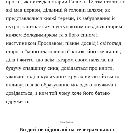
про те, як виглядав старий Галич в 12-тім століттю;
які мав церкви, дільниці й головні шляхи; як
представлялися княжі тереми, їх забудовання й
нутро; запізнається з уступаючим невдовзі старим
князем Володимирком та з його сином і
наступником Ярославом; пізнає досвід і світогляд
старого “многоглаголивого” князя, його змагання,
діла і життє, що всім тягаром своїм налягає на
будучу спадщину сина; довідається про книги,
уживані тоді в культурних кругах византійського
впливу; пізнає образуваннє молодого княжича і
довідається, з ким той чому хоче його батько
одружити.
Реклама
Ви досі не підписані на телеграм-канал