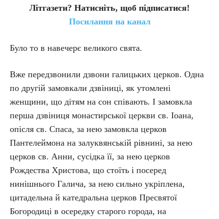
Літгазети? Натисніть, щоб підписатися!
Посилання на канал
Було то в навечерє великого свята.
Вже передзвонили дзвони галицьких церков. Одна
по другій замовкали дзвіниці, як утомлені
женщини, що дітям на сон співають. І замовкла
перша дзвіниця монастирської церкви св. Іоана,
опісля св. Спаса, за нею замовкла церков
Пантелеймона на залуквянській рівнині, за нею
церков св. Анни, сусідка її, за нею церков
Рождества Христова, що стоїть і посеред
нинішнього Галича, за нею сильно укріплена,
цитадельна й катедральна церков Пресвятої
Богородиці в осередку старого города, на