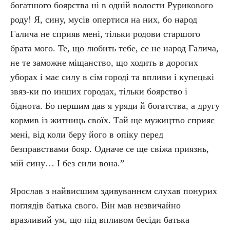
богатшого боярства ні в одній волости Рурикового
роду! Я, сину, мусів опертися на них, бо народ
Галича не сприяв мені, тільки родови старшого
брата мого. Те, що любить тебе, се не народ Галича,
не те заможне міщанство, що ходить в дорогих
уборах і має силу в сім городі та впливи і купецькі
звяз-ки по инших городах, тільки боярство і
біднота. Бо першим дав я уряди й богатства, а другу
кормив із житниць своїх. Тай ще мужицтво сприяє
мені, від коли беру його в опіку перед
безправствами бояр. Одначе се ще свіжа приязнь,
мій сину… І без сили вона.”
Ярослав з найвисшим здивуваннєм слухав понурих
поглядів батька свого. Він мав незвичайно
вразливий ум, що під впливом бесіди батька