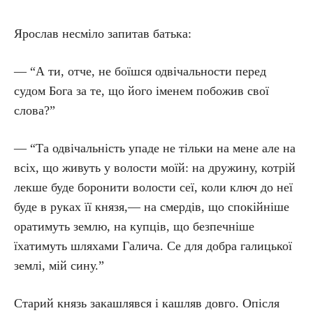
Ярослав несміло запитав батька:
— “А ти, отче, не боїшся одвічальности перед
судом Бога за те, що його іменем побожив свої
слова?”
— “Та одвічальність упаде не тільки на мене але на
всіх, що живуть у волости моїй: на дружину, котрій
лекше буде боронити волости сеї, коли ключ до неї
буде в руках її князя,— на смердів, що спокійніше
оратимуть землю, на купців, що безпечніше
їхатимуть шляхами Галича. Се для добра галицької
землі, мій сину.”
Старий князь закашлявся і кашляв довго. Опісля