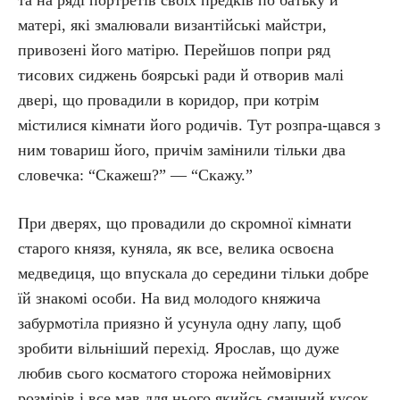
та на ряді портретів своїх предків по батьку й
матері, які змалювали византійські майстри,
привозені його матірю. Перейшов попри ряд
тисових сиджень боярські ради й отворив малі
двері, що провадили в коридор, при котрім
містилися кімнати його родичів. Тут розпра-щався з
ним товариш його, причім замінили тільки два
словечка: “Скажеш?” — “Скажу.”
При дверях, що провадили до скромної кімнати
старого князя, куняла, як все, велика освоєна
медведиця, що впускала до середини тільки добре
їй знакомі особи. На вид молодого княжича
забурмотіла приязно й усунула одну лапу, щоб
зробити вільніший перехід. Ярослав, що дуже
любив сього косматого сторожа неймовірних
розмірів і все мав для нього якийсь смачний кусок,