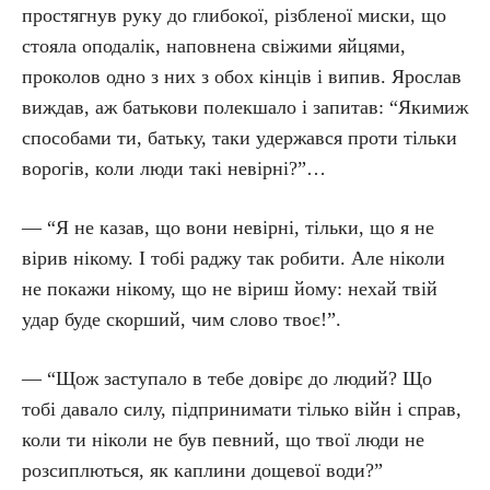
простягнув руку до глибокої, різбленої миски, що
стояла оподалік, наповнена свіжими яйцями,
проколов одно з них з обох кінців і випив. Ярослав
виждав, аж батькови полекшало і запитав: “Якимиж
способами ти, батьку, таки удержався проти тільки
ворогів, коли люди такі невірні?”…
— “Я не казав, що вони невірні, тільки, що я не
вірив нікому. І тобі раджу так робити. Але ніколи
не покажи нікому, що не віриш йому: нехай твій
удар буде скорший, чим слово твоє!”.
— “Щож заступало в тебе довірє до людий? Що
тобі давало силу, підпринимати тілько війн і справ,
коли ти ніколи не був певний, що твої люди не
розсиплються, як каплини дощевої води?”