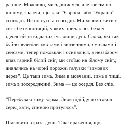
раніше. Можливо, ми здригаємся, але зовсім по-
іншому, знаючи, що таке “Європа” або “Україна”
сьогодні. Не по суті, а сьогодні. Ми хочемо жити в
світі без конотацій, у яких причаїлося безліч
ідеологій та відданих їм ловців душ. Слова, які так
буйно зеленіли змістами і значеннями, смислами і
сенсами, тепер пожовкли і осипалися, а незабаром
впав гарний білий сніг; ми стоїмо на білому снігу,
дивлячись на чорні порожні галузки “зимових
дерев”. Це таки зима. Зима в мовчанні, зима в тиші,
зима в зосередженні. Зима — це осердя. Без слів.
“Перебуваю зиму вдома. Знов підійду до стовпа
серед хати, спиною притулюсь”.
Цілковита втрата душі. Таке враження, що