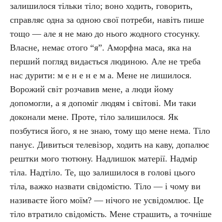
залишилося тільки тіло; воно ходить, говорить,
справляє одна за одною свої потреби, навіть пише
тощо — але я не маю до нього жодного стосунку.
Власне, немає отого “я”. Аморфна маса, яка на
перший погляд видається людиною. Але не треба
нас дурити: м е н е н е м а. Мене не лишилося.
Ворожий світ розчавив мене, а люди йому
допомогли, а я допоміг людям і світові. Ми таки
доконали мене. Проте, тіло залишилося. Як
позбутися його, я не знаю, тому що мене нема. Тіло
панує. Дивиться телевізор, ходить на каву, допалює
рештки мого тютюну. Надлишок матерії. Надмір
тіла. Надтіло. Те, що залишилося в голові цього
тіла, важко назвати свідомістю. Тіло — і чому ви
називаєте його моїм? — нічого не усвідомлює. Це
тіло втратило свідомість. Мене страшить, а точніше