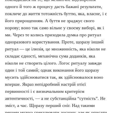
одного й того ж процесу дасть бажані результати,
покличе до життя тотожність буттю, яка, власне, і є
його прирощенням. А буття не зраджує свого
норову; воно так само вільне у своєму виборі, як і
ми. Через те колись приходила думка про ритуал
одноразового користування. Проте, щоразу інший
ритуал — це ілюзія, це множинність, яка ніколи не
складає єдності, механічна сума доданків, яка
ніколи не створить цілого. Логос ритуалу завжди
один і той самий; однак виконання його щоразу
мусить здійснюватися так, як здійснювалося воно
вперше. Якраз непідробний настрій отієї
первинності і є визначальним критерієм
автентичності, — а не субстанційна “сутність”. Не
зміст, а час. Щоразу перший сніг. Над такими
речами можна спекулювати досхочу, але як описати