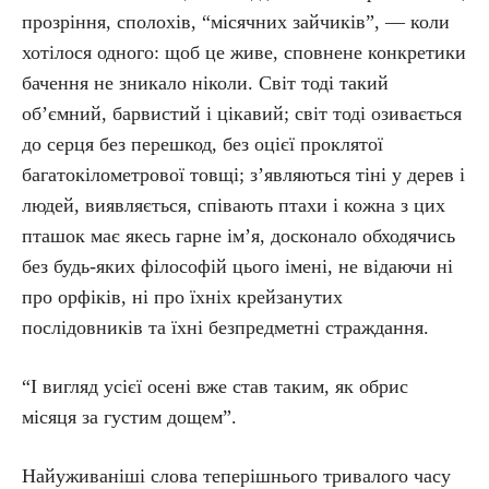
прозріння, сполохів, “місячних зайчиків”, — коли
хотілося одного: щоб це живе, сповнене конкретики
бачення не зникало ніколи. Світ тоді такий
об’ємний, барвистий і цікавий; світ тоді озивається
до серця без перешкод, без оцієї проклятої
багатокілометрової товщі; з’являються тіні у дерев і
людей, виявляється, співають птахи і кожна з цих
пташок має якесь гарне ім’я, досконало обходячись
без будь-яких філософій цього імені, не відаючи ні
про орфіків, ні про їхніх крейзанутих
послідовників та їхні безпредметні страждання.
“І вигляд усієї осені вже став таким, як обрис
місяця за густим дощем”.
Найуживаніші слова теперішнього тривалого часу