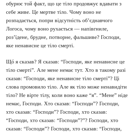
обурює той факт, що це тіло продовжує вдавати з
себе живе. Це мертве тіло. Чому воно не
розпадається, попри відсутність об’єднавчого
Логоса, чому воно рухається — напівгниле,
роз’їдене, брудне, потворне, фальшиве? Господи,
яке ненависне це тіло смерті.
Щó я сказав? Я сказав: “Господи, яке ненависне це
тіло смерті”. Але мене немає тут. Хто в такому разі
сказав: “Господи, яке ненависне тіло смерті”? Ці
слова промовило тіло. Але як тіло може ненавидіти
тіло? Не вірте тілу, коли воно каже “я”. “Мене” ніде
немає, Господи. Хто сказав: “Господи”? Господи,
хто сказав: “Господи”? Господи, хто сказав:
“Господи, хто сказав: “Господи”?”? Господи, хто
сказав: “Господи”? Господи, хто сказав: “Господи,