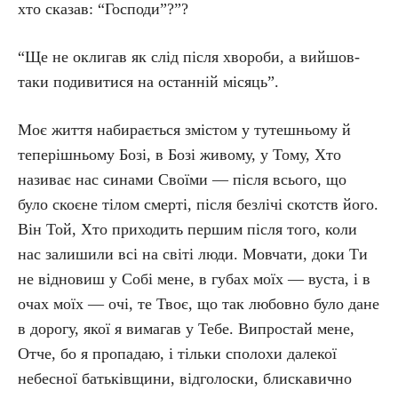
хто сказав: “Господи”?”?
“Ще не оклигав як слід після хвороби, а вийшов-
таки подивитися на останній місяць”.
Моє життя набирається змістом у тутешньому й
теперішньому Бозі, в Бозі живому, у Тому, Хто
називає нас синами Своїми — після всього, що
було скоєне тілом смерті, після безлічі скотств його.
Він Той, Хто приходить першим після того, коли
нас залишили всі на світі люди. Мовчати, доки Ти
не відновиш у Собі мене, в губах моїх — вуста, і в
очах моїх — очі, те Твоє, що так любовно було дане
в дорогу, якої я вимагав у Тебе. Випростай мене,
Отче, бо я пропадаю, і тільки сполохи далекої
небесної батьківщини, відголоски, блискавично