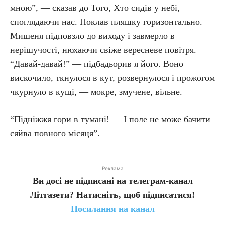
мною”, — сказав до Того, Хто сидів у небі,
споглядаючи нас. Поклав пляшку горизонтально.
Мишеня підповзло до виходу і завмерло в
нерішучості, нюхаючи свіже вересневе повітря.
“Давай-давай!” — підбадьорив я його. Воно
вискочило, ткнулося в кут, розвернулося і прожогом
чкурнуло в кущі, — мокре, змучене, вільне.
“Підніжжя гори в тумані! — І поле не може бачити
сяйва повного місяця”.
Реклама
Ви досі не підписані на телеграм-канал
Літгазети? Натисніть, щоб підписатися!
Посилання на канал