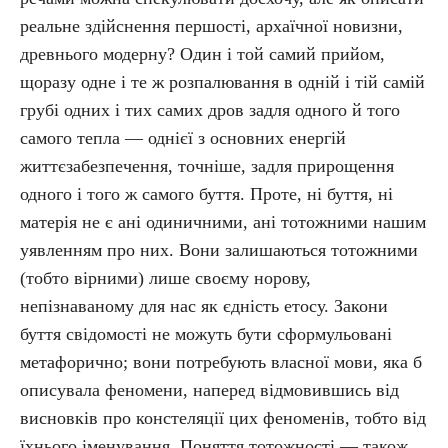
реальне здійснення першості, архаїчної новизни,
древнього модерну? Один і той самий прийом,
щоразу одне і те ж розпалювання в одній і тій самій
грубі одних і тих самих дров задля одного й того
самого тепла — однієї з основних енергій
життєзабезпечення, точніше, задля прирощення
одного і того ж самого буття. Проте, ні буття, ні
матерія не є ані одиничними, ані тотожними нашим
уявленням про них. Вони залишаються тотожними
(тобто вірними) лише своєму норову,
непізнаваному для нас як єдність етосу. Закони
буття свідомості не можуть бути сформульовані
метафорично; вони потребують власної мови, яка б
описувала феномени, наперед відмовившись від
висновків про констеляції цих феноменів, тобто від
їхнього іменування. Поняття тотожності — також