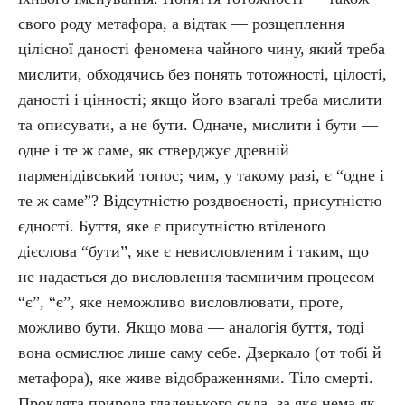
свого роду метафора, а відтак — розщеплення
цілісної даності феномена чайного чину, який треба
мислити, обходячись без понять тотожності, цілості,
даності і цінності; якщо його взагалі треба мислити
та описувати, а не бути. Одначе, мислити і бути —
одне і те ж саме, як стверджує древній
парменідівський топос; чим, у такому разі, є “одне і
те ж саме”? Відсутністю роздвоєності, присутністю
єдності. Буття, яке є присутністю втіленого
дієслова “бути”, яке є невисловленим і таким, що
не надається до висловлення таємничим процесом
“є”, “є”, яке неможливо висловлювати, проте,
можливо бути. Якщо мова — аналогія буття, тоді
вона осмислює лише саму себе. Дзеркало (от тобі й
метафора), яке живе відображеннями. Тіло смерті.
Проклята природа гладенького скла, за яке нема як