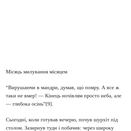
Місяць милування місяцем
“Вирушаючи в мандри, думав, що помру. А все ж
таки не вмер! — Кінець ночівлям просто неба, але
— глибока осінь”[9].
Сьогодні, коли готував вечерю, почув шурхіт під
столом. Зазирнув туди і побачив: через широку