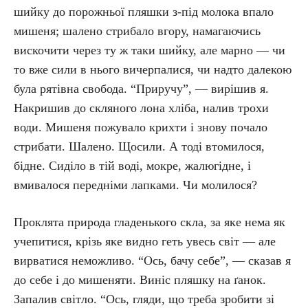
шийку до порожньої пляшки з-під молока впало
мишеня; шалено стрибало вгору, намагаючись
вискочити через ту ж таки шийку, але марно — чи
то вже сили в нього вичерпалися, чи надто далекою
була рятівна свобода. “Приручу”, — вирішив я.
Накришив до скляного лона хліба, налив трохи
води. Мишеня пожувало крихти і знову почало
стрибати. Шалено. Щосили. А тоді втомилося,
бідне. Сиділо в тій воді, мокре, жалюгідне, і
вмивалося передніми лапками. Чи молилося?
Проклята природа гладенького скла, за яке нема як
учепитися, крізь яке видно геть увесь світ — але
вирватися неможливо. “Ось, бачу себе”, — сказав я
до себе і до мишеняти. Виніс пляшку на ґанок.
Запалив світло. “Ось, гляди, що треба зробити зі