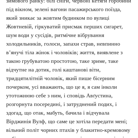
зимового ранку: білі сніги, червоні кетяги горобини
під вікном, зелені вагони пасажирського поїзда,
який зникає за жовтим будинком по вулиці
Жовтневій, гіркуватий присмак перших сигарет,
шум води у сусідів, ритмічне вібрування
холодильників, голоси, запахи страв, невпинно
в’янучі тіла жінок і чоловіків; життя, виявлене з
такою грубуватою простотою, таке зриме, таке
відчутне на дотик, голі каштанові віти,
тридцятилітній чоловік, який пише бісерним
почерком, усі вважають, що це я, я сам інколи
утотожнюю себе з ним, і сповідь Авґустина,
розгорнута посередині, і затруднений подих, і
здогад, що отак, мабуть, бачила і відчувала
Вірджинія Вулф, що саме це хотіла передати мені;
вільний політ чорних птахів у блакитно-кремовому