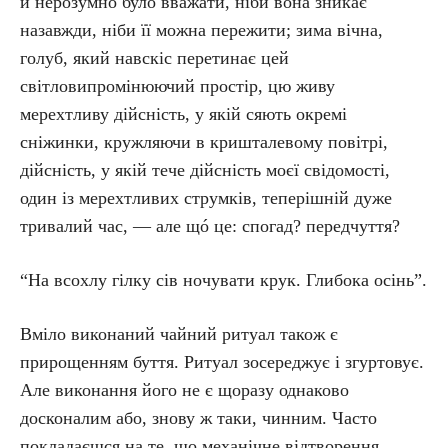
й нерозумно було вважати, ніби вона зникає
назавжди, ніби її можна пережити; зима вічна,
голуб, який навскіс перетинає цей
світловипромінюючий простір, цю живу
мерехтливу дійсність, у якій сяють окремі
сніжинки, кружляючи в кришталевому повітрі,
дійсність, у якій тече дійсність моєї свідомості,
один із мерехтливих струмків, теперішній дуже
тривалий час, — але щó це: спогад? передчуття?
“На всохлу гілку сів ночувати крук. Глибока осінь”.
Вміло виконаний чайний ритуал також є
прирощенням буття. Ритуал зосереджує і згуртовує.
Але виконання його не є щоразу однаково
досконалим або, знову ж таки, чинним. Часто
покладаєшся на те, що механічне відтворення