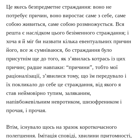
Це якесь безпредметне страждання: воно не
потребує причин, воно виростає саме з себе, саме
собою живиться, саме собою розмножується. Вся
решта є наслідком цього безіменного страждання; і
хоча я й міг би назвати кілька евентуальних причин
його, все ж сумніваюся, бо страждання було
присутнім ще до того, як з’явилась котрась із цих
причин; радше навпаки: “причини”, тобто мої
раціоналізації, з’явилися тому, що їм передувало і
їх покликало до себе це страждання, від якого я
став неймовірно тупим, заляканим,
напівбожевільним невротиком, шизофреником і
прочая, і прочая.
Втім, існувало щось на зразок короткочасного
полегшення. Імітація сповіді, хвилини притомності,