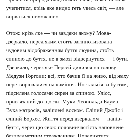
учепитися, крізь яке видно геть увесь світ, — але
вирватися неможливо.
Отож: крізь яке — чи завдяки якому? Мова-
дзеркало, перед яким стоїть загіпнотизована
чудовим відображенням буття людина, стоїть
спиною до буття, не в змозі відвернутися — і бути.
Дзеркало, через яке Персей дивився на голову
Медузи Горгони; всі, хто бачив її на живо, від жаху
перетворювалися на каміння. Ностальгія за буттям,
підсилена голосами сирен за спиною. Улісс,
прив’язаний до щогли. Муки Леопольда Блума.
Вуха матросів, заліплені воском. Сліпий Джойс і
сліпий Борхес. Життя перед дзеркалом — напів-
буття, через цю свою половинчастість наповнене
безпредметним стражданням. Повернутися