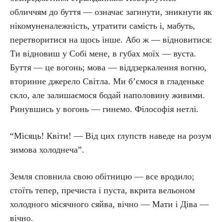
обличчям до буття — означає загинути, зникнути як
нікомуненалежність, утратити самість і, мабуть,
перетворитися на щось інше. Або ж — відновитися:
Ти відновиш у Собі мене, в губах моїх — вуста.
Буття — це вогонь; мова — віддзеркалення вогню,
вторинне джерело Світла. Ми б’ємося в гладеньке
скло, але залишаємося бодай наполовину живими.
Ринувшись у вогонь — гинемо. Філософія нетлі.
“Місяць! Квіти! — Від цих глупств наведе на розум
зимова холоднеча”.
Земля сповнила свою обітницю — все вродило;
стоїть тепер, пречиста і пуста, вкрита вельоном
холодного місячного сяйва, вічно — Мати і Діва —
вічно.