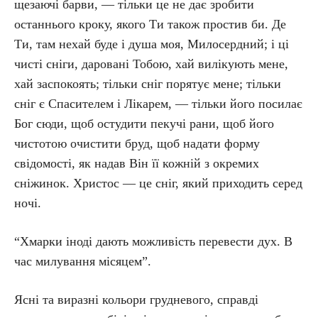
щезаючі барви, — тільки це не дає зробити
останнього кроку, якого Ти також простив би. Де
Ти, там нехай буде і душа моя, Милосердний; і ці
чисті сніги, даровані Тобою, хай вилікують мене,
хай заспокоять; тільки сніг порятує мене; тільки
сніг є Спасителем і Лікарем, — тільки його посилає
Бог сюди, щоб остудити пекучі рани, щоб його
чистотою очистити бруд, щоб надати форму
свідомості, як надав Він її кожній з окремих
сніжинок. Христос — це сніг, який приходить серед
ночі.
“Хмарки іноді дають можливість перевести дух. В
час милування місяцем”.
Ясні та виразні кольори грудневого, справді