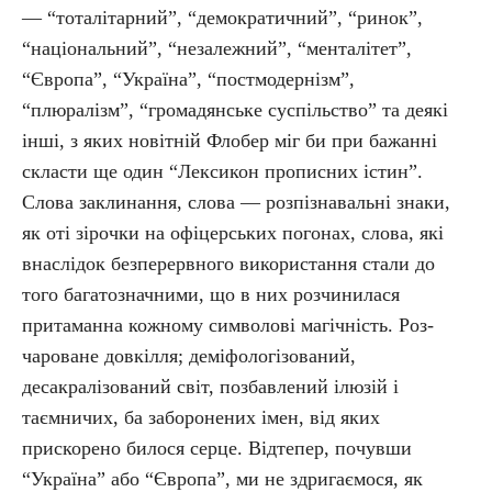
— “тоталітарний”, “демократичний”, “ринок”,
“національний”, “незалежний”, “менталітет”,
“Європа”, “Україна”, “постмодернізм”,
“плюралізм”, “громадянське суспільство” та деякі
інші, з яких новітній Флобер міг би при бажанні
скласти ще один “Лексикон прописних істин”.
Слова заклинання, слова — розпізнавальні знаки,
як оті зірочки на офіцерських погонах, слова, які
внаслідок безперервного використання стали до
того багатозначними, що в них розчинилася
притаманна кожному символові магічність. Роз-
чароване довкілля; деміфологізований,
десакралізований світ, позбавлений ілюзій і
таємничих, ба заборонених імен, від яких
прискорено билося серце. Відтепер, почувши
“Україна” або “Європа”, ми не здригаємося, як