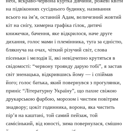
небі, яскраво-червона куртка дівчини, рожеві квіти
на підвіконнях сусіднього будинку, називання
всього на ім’я, останній Адам, величезний жовтий
кіт на снігу, химерна графіка гілок, дитячі
книжечки, бачення, яке відкрилося, наче друге
дихання, голос мами і племінника, туга за єдністю,
блякнуча на очах, чіткий різучий світ, слова
пісеньки і мелодія її, які невідчепно крутяться в
свідомості: “червону троянду дарую тобі”, я застав
світ зненацька, відкрившись йому — і спіймав
його; голос батька, який повернувся з прогулянки,
приніс “Літературну Україну”, що пахне свіжою
друкарською фарбою, морозом і чистим повітрям
знадвору; цокіт годинника, ворона, яка чистить
пір’я на каштані, той самий пейзаж, той
самісінький, від юності, зима повернулася, смішно