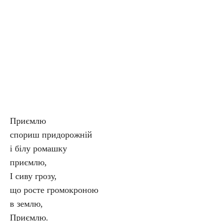
Приємлю
спориш придорожній
і білу ромашку
приємлю,
І сиву грозу,
що росте громокроною
в землю,
Приємлю.