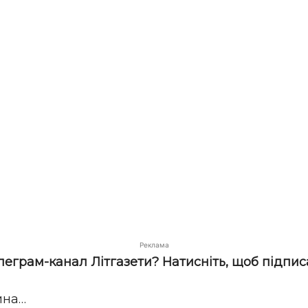
Реклама
елеграм-канал Літгазети? Натисніть, щоб підпис
ина…