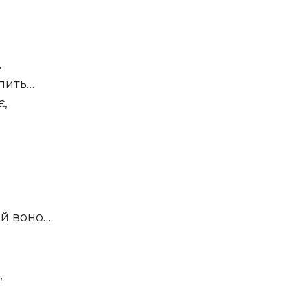
…
спить…
є,
 й воно…
,