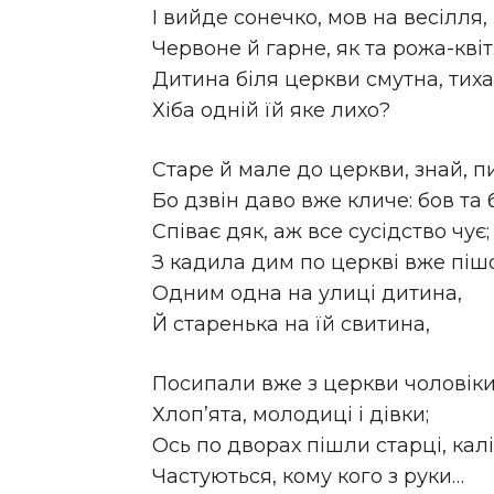
І вийде сонечко, мов на весілля,
Червоне й гарне, як та рожа-квіт
Дитина біля церкви смутна, тиха
Хіба одній їй яке лихо?
Старе й мале до церкви, знай, п
Бо дзвін даво вже кличе: бов та 
Співає дяк, аж все сусідство чує;
З кадила дим по церкві вже піш
Одним одна на улиці дитина,
Й старенька на їй свитина,
Посипали вже з церкви чоловіки
Хлоп’ята, молодиці і дівки;
Ось по дворах пішли старці, калі
Частуються, кому кого з руки…