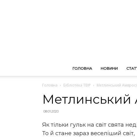
ГОЛОВНА
НОВИНИ
СТАТТ
Головна
Бібліотека ТВІР
Метлинський Амвросі
Метлинський 
08.01.2020
Як тільки гульк на світ свята нед
То й стане зараз веселіший світ,