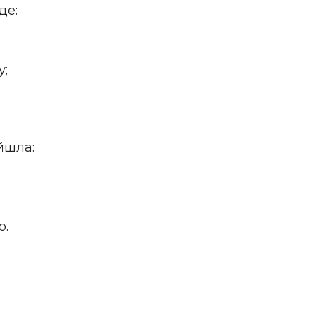
де:
у;
йшла:
о.