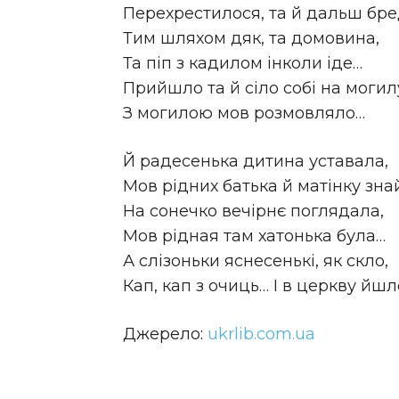
Перехрестилося, та й дальш бре
Тим шляхом дяк, та домовина,
Та піп з кадилом інколи іде…
Прийшло та й сіло собі на могил
З могилою мов розмовляло…
Й радесенька дитина уставала,
Мов рідних батька й матінку зна
На сонечко вечірнє поглядала,
Мов рідная там хатонька була…
А слізоньки яснесенькі, як скло,
Кап, кап з очиць… І в церкву йшл
Джерело:
ukrlib.com.ua