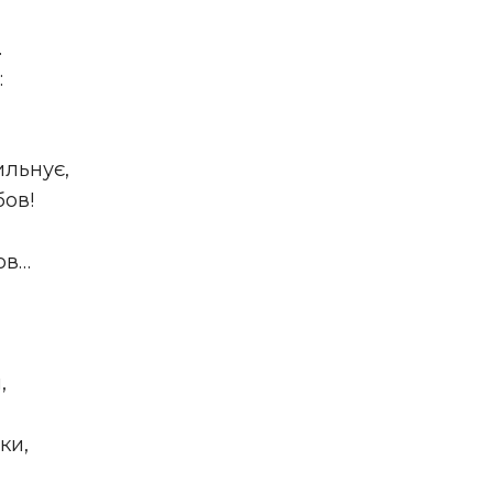
.
:
ильнує,
бов!
ов…
,
ки,