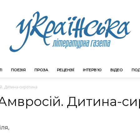
І
ПОЕЗІЯ
ПРОЗА
РЕЦЕНЗІЇ
ІНТЕРВ’Ю
ВІДЕО
ПОД
Litgazeta.com.ua
й. Дитина-сиротина
Амвросій. Дитина-си
іля,