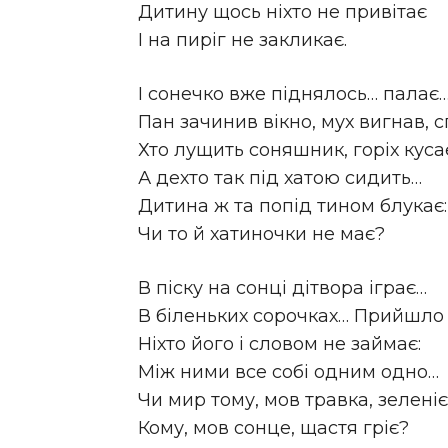
Дитину щось ніхто не привітає
І на пиріг не закликає.
І сонечко вже піднялось… палає
Пан зачинив вікно, мух вигнав, 
Хто лущить соняшник, горіх куса
А дехто так під хатою сидить…
Дитина ж та попід тином блукає:
Чи то й хатиночки не має?
В піску на сонці дітвора іграє…
В біленьких сорочках… Прийшло
Ніхто його і словом не займає:
Між ними все собі одним одно…
Чи мир тому, мов травка, зеленіє
Кому, мов сонце, щастя гріє?