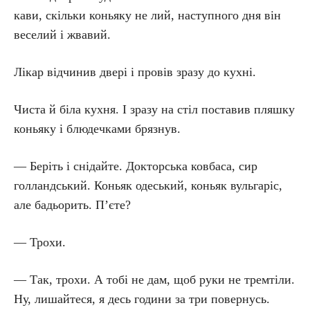
кави, скільки коньяку не лий, наступного дня він
веселий і жвавий.
Лікар відчинив двері і провів зразу до кухні.
Чиста й біла кухня. І зразу на стіл поставив пляшку
коньяку і блюдечками брязнув.
— Беріть і снідайте. Докторська ковбаса, сир
голландський. Коньяк одеський, коньяк вульгаріс,
але бадьорить. П’єте?
— Трохи.
— Так, трохи. А тобі не дам, щоб руки не тремтіли.
Ну, лишайтеся, я десь години за три повернусь.