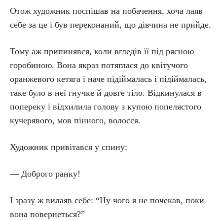
Отож художник поспішав на побачення, хоча лаяв
себе за це і був переконаний, що дівчина не прийде.
Тому аж припинявся, коли вгледів її під рясною
горобиною. Вона якраз потяглася до квітучого
оранжевого кетяга і наче підіймалась і підіймалась,
таке було в неї гнучке й довге тіло. Відкинулася в
попереку і відхилила голову з купою попелястого
кучерявого, мов пінного, волосся.
Художник привітався у спину:
— Доброго ранку!
І зразу ж вилаяв себе: “Ну чого я не почекав, поки
вона повернеться?”