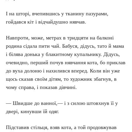
І на шторі, вчепившись у тканину пазурами,
гойдався кіт і відчайдушно нявчав.
Навпроти, може, метрах в тридцяти на балконі
родина сідала пити чай. Бабуся, дідусь, тато й мама
і білява донька у блакитному купальнику. Дідусь,
очевидно, перший почув нявчання кота, бо приклав
до вуха долоню і нахилився вперед. Коли він уже
щось сказав своїм дітям, то художник збагнув, в
чому справа, і показав дівчині.
— Швидше до ванної,— і з силою штовхнув її у
двері, кинувши їй одяг.
Підставив стільця, взяв кота, а той продовжував