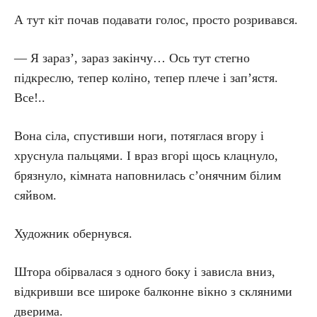
А тут кіт почав подавати голос, просто розривався.
— Я зараз’, зараз закінчу… Ось тут стегно
підкреслю, тепер коліно, тепер плече і зап’ястя.
Все!..
Вона сіла, спустивши ноги, потяглася вгору і
хруснула пальцями. І враз вгорі щось клацнуло,
брязнуло, кімната наповнилась с’онячним білим
сяйвом.
Художник обернувся.
Штора обірвалася з одного боку і зависла вниз,
відкривши все широке балконне вікно з скляними
дверима.