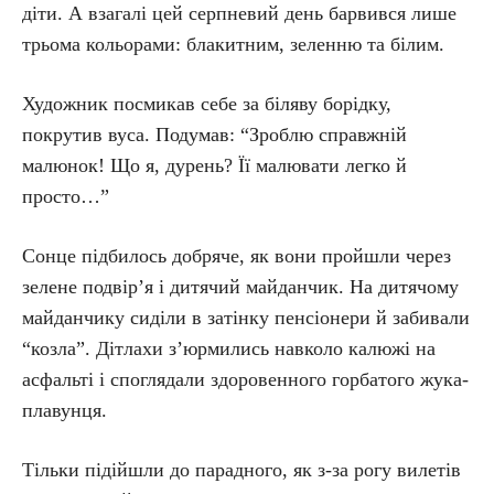
діти. А взагалі цей серпневий день барвився лише
трьома кольорами: блакитним, зеленню та білим.
Художник посмикав себе за біляву борідку,
покрутив вуса. Подумав: “Зроблю справжній
малюнок! Що я, дурень? Її малювати легко й
просто…”
Сонце підбилось добряче, як вони пройшли через
зелене подвір’я і дитячий майданчик. На дитячому
майданчику сиділи в затінку пенсіонери й забивали
“козла”. Дітлахи з’юрмились навколо калюжі на
асфальті і споглядали здоровенного горбатого жука-
плавунця.
Тільки підійшли до парадного, як з-за рогу вилетів