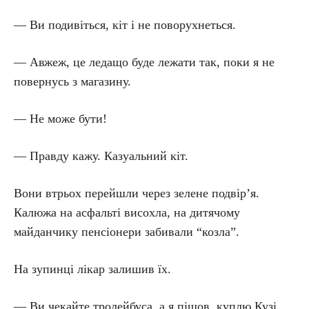
— Ви подивіться, кіт і не поворухнеться.
— Авжеж, це ледащо буде лежати так, поки я не
повернусь з магазину.
— Не може бути!
— Правду кажу. Казуальний кіт.
Вони втрьох перейшли через зелене подвір’я.
Калюжа на асфальті висохла, на дитячому
майданчику пенсіонери забивали “козла”.
На зупинці лікар залишив їх.
— Ви чекайте тролейбуса, а я пішов, куплю Кузі