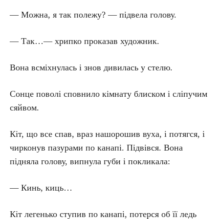
— Можна, я так полежу? — підвела голову.
— Так…— хрипко проказав художник.
Вона всміхнулась і знов дивилась у стелю.
Сонце поволі сповнило кімнату блиском і сліпучим
сяйвом.
Кіт, що все спав, враз нашорошив вуха, і потягся, і
чирконув пазурами по канапі. Підвівся. Вона
підняла голову, випнула губи і покликала:
— Кинь, киць…
Кіт легенько ступив по канапі, потерся об її ледь