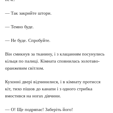
— Так закрийте штори.
— Темно буде.
— Не буде. Спробуйте.
Він смикнув за тканину, і з клацанням посунулись
кільця по палиці. Кімната сповнилась золотаво-
оранжевим світлом.
Кухонні двері відчинилися, і в кімнату протисся
кіт, тихо пішов до канапи і з одного стрибка
вмостився на ногах дівчини.
— О! Ще подряпає! Заберіть його!