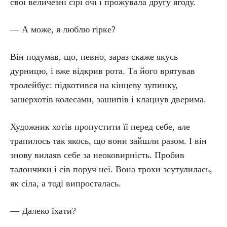
свої величезні сірі очі і прожувала другу ягоду.
— А може, я люблю гірке?
Він подумав, що, певно, зараз скаже якусь
дурницю, і вже відкрив рота. Та його врятував
тролейбус: підкотився на кінцеву зупинку,
зашерхотів колесами, зашипів і клацнув дверима.
Художник хотів пропустити її перед себе, але
трапилось так якось, що вони зайшли разом. І він
знову вилаяв себе за неоковирність. Пробив
талончики і сів поруч неї. Вона трохи зсутулилась,
як сіла, а тоді випросталась.
— Далеко їхати?