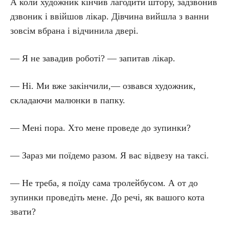
А коли художник кінчив лагодити штору, задзвонив
дзвоник і ввійшов лікар. Дівчина вийшла з ванни
зовсім вбрана і відчинила двері.
— Я не завадив роботі? — запитав лікар.
— Ні. Ми вже закінчили,— озвався художник,
складаючи малюнки в папку.
— Мені пора. Хто мене проведе до зупинки?
— Зараз ми поїдемо разом. Я вас відвезу на таксі.
— Не треба, я поїду сама тролейбусом. А от до
зупинки проведіть мене. До речі, як вашого кота
звати?