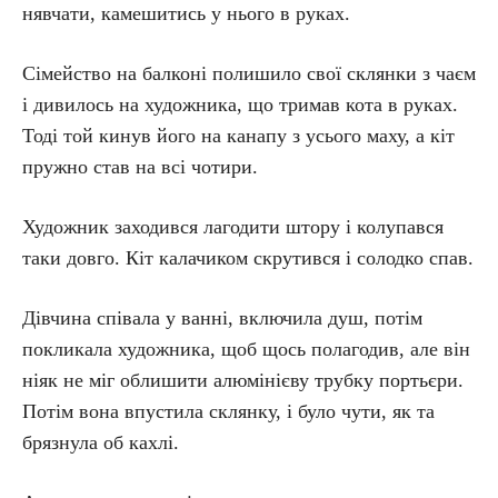
нявчати, камешитись у нього в руках.
Сімейство на балконі полишило свої склянки з чаєм
і дивилось на художника, що тримав кота в руках.
Тоді той кинув його на канапу з усього маху, а кіт
пружно став на всі чотири.
Художник заходився лагодити штору і колупався
таки довго. Кіт калачиком скрутився і солодко спав.
Дівчина співала у ванні, включила душ, потім
покликала художника, щоб щось полагодив, але він
ніяк не міг облишити алюмінієву трубку портьєри.
Потім вона впустила склянку, і було чути, як та
брязнула об кахлі.