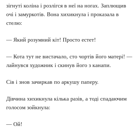
зігнуті коліна і розлігся в неї на ногах. Заплющив
очі і замуркотів. Вона хихикнула і проказала в
стелю:
— Який розумний кіт! Просто естет!
— Кота тут не вистачало, сто чортів його матері! —
лайнувся художник і скинув його з канапи.
Сів і знов зачиркав по аркушу паперу.
Дівчина хихикнула кілька разів, а тоді спадаючим
голосом зойкнула:
— Ой!