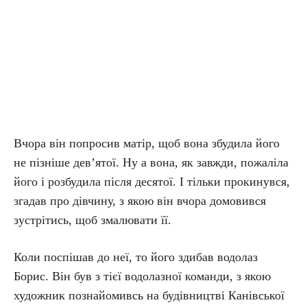
Вчора він попросив матір, щоб вона збудила його
не пізніше дев’ятої. Ну а вона, як завжди, пожаліла
його і розбудила після десятої. І тільки прокинувся,
згадав про дівчину, з якою він вчора домовився
зустрітись, щоб змалювати її.
Коли поспішав до неї, то його здибав водолаз
Борис. Він був з тієї водолазної команди, з якою
художник познайомивсь на будівництві Канівської