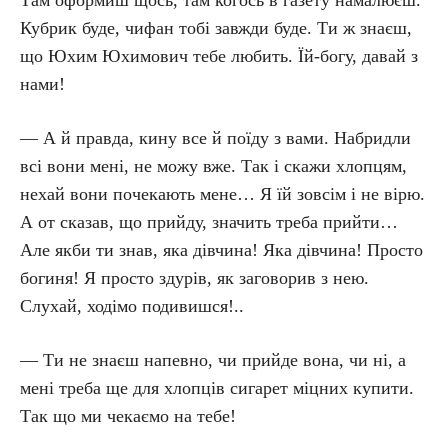
Там оформиш щось, там когось в газету намалюєш.
Кубрик буде, чифан тобі завжди буде. Ти ж знаєш,
що Юхим Юхимович тебе любить. Їй-богу, давай з
нами!
— А й правда, кину все й поїду з вами. Набридли
всі вони мені, не можу вже. Так і скажи хлопцям,
нехай вони почекають мене… Я їй зовсім і не вірю.
А от сказав, що прийду, значить треба прийти…
Але якби ти знав, яка дівчина! Яка дівчина! Просто
богиня! Я просто здурів, як заговорив з нею.
Слухай, ходімо подивишся!..
— Ти не знаєш напевно, чи прийде вона, чи ні, а
мені треба ще для хлопців сигарет міцних купити.
Так що ми чекаємо на тебе!