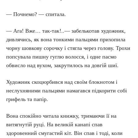
— Почнемо? — спитала.
— Ага! Вже… так-так!..— забелькотав художник,
дивлячись, як вона тонкими пальцями прихопила
чорну шовкову сорочку і стягла через голову. Трохи
попсувала пишну гуглю волосся, і одне пасмо
обвисло над вухом, закрутилось на довгій шиї.
Художник скоцюрбився над своїм блокнотом і
неслухняними пальцями намагався підкорити собі
грифель та папір.
Вона спокійно читала книжку, тримаючи її на
витягнутій руці. На великій канапі спав
здоровенний смугастий кіт. Він спав і тоді, коли