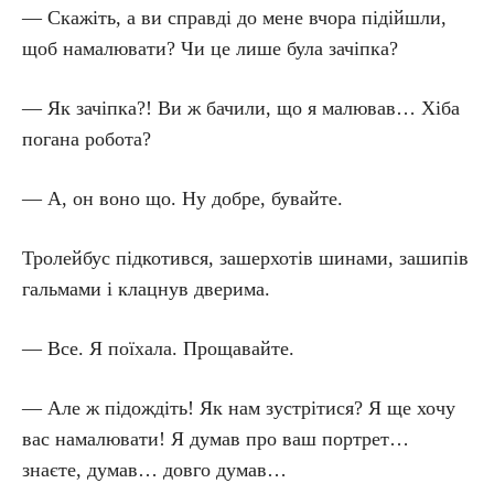
— Скажіть, а ви справді до мене вчора підійшли,
щоб намалювати? Чи це лише була зачіпка?
— Як зачіпка?! Ви ж бачили, що я малював… Хіба
погана робота?
— А, он воно що. Ну добре, бувайте.
Тролейбус підкотився, зашерхотів шинами, зашипів
гальмами і клацнув дверима.
— Все. Я поїхала. Прощавайте.
— Але ж підождіть! Як нам зустрітися? Я ще хочу
вас намалювати! Я думав про ваш портрет…
знаєте, думав… довго думав…