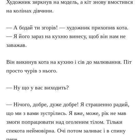
Художник зиркнув на модель, а кіт знову вмостився
на колінах дівчини.
— А бодай ти згорів! — художник прихопив кота.
— Я його зараз на кухню винесу, щоб він нам не
заважав.
Він викинув кота на кухню і сів до малювання. Піт
просто чурів з нього.
— Ну що у вас виходить?
— Нічого, добре, дуже добре! Я страшенно радий,
що ми з вами зустрілись. Я вже, може, рік не мав
змоги попрацювати над оголеним тілом. Тільки
спекота неймовірна. Очі потом заливає і в спину
пече.