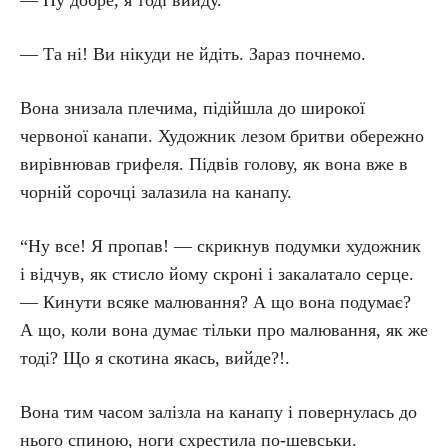
— Ну добре, я тоді вийду.
— Та ні! Ви нікуди не йдіть. Зараз почнемо.
Вона знизала плечима, підійшла до широкої
червоної канапи. Художник лезом бритви обережно
вирівнював грифеля. Підвів голову, як вона вже в
чорній сорочці залазила на канапу.
“Ну все! Я пропав! — скрикнув подумки художник
і відчув, як стисло йому скроні і закалатало серце.
— Кинути всяке малювання? А що вона подумає?
А що, коли вона думає тільки про малювання, як же
тоді? Що я скотина якась, вийде?!.
Вона тим часом залізла на канапу і повернулась до
нього спиною, ноги схрестила по-шевськи.