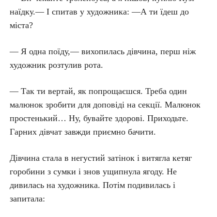
наїдку.— І спитав у художника: —А ти їдеш до
міста?
— Я одна поїду,— вихопилась дівчина, перш ніж
художник розтулив рота.
— Так ти вертай, як попрощаєшся. Треба один
малюнок зробити для доповіді на секції. Малюнок
простенький… Ну, бувайте здорові. Приходьте.
Гарних дівчат завжди приємно бачити.
Дівчина стала в негустий затінок і витягла кетяг
горобини з сумки і знов ущипнула ягоду. Не
дивилась на художника. Потім подивилась і
запитала: