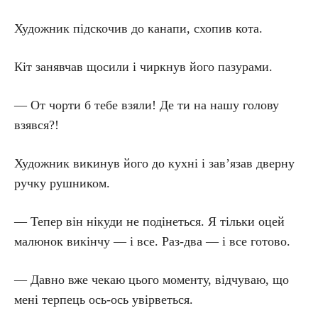
Художник підскочив до канапи, схопив кота.
Кіт занявчав щосили і чиркнув його пазурами.
— От чорти б тебе взяли! Де ти на нашу голову
взявся?!
Художник викинув його до кухні і зав’язав дверну
ручку рушником.
— Тепер він нікуди не подінеться. Я тільки оцей
малюнок викінчу — і все. Раз-два — і все готово.
— Давно вже чекаю цього моменту, відчуваю, що
мені терпець ось-ось увірветься.