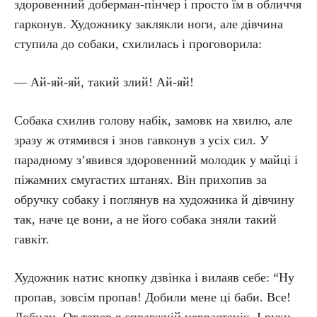
здоровенний доберман-пінчер і просто їм в обличчя
гарконув. Художнику заклякли ноги, але дівчина
ступила до собаки, схилилась і проговорила:
— Ай-яй-яй, такий злий! Ай-яй!
Собака схилив голову набік, замовк на хвилю, але
зразу ж отямився і знов гавконув з усіх сил. У
парадному з’явився здоровенний молодик у майці і
піжамних смугастих штанях. Він прихопив за
обручку собаку і поглянув на художника й дівчину
так, наче це вони, а не його собака зняли такий
гавкіт.
Художник натис кнопку дзвінка і вилаяв себе: “Ну
пропав, зовсім пропав! Добили мене ці баби. Все!