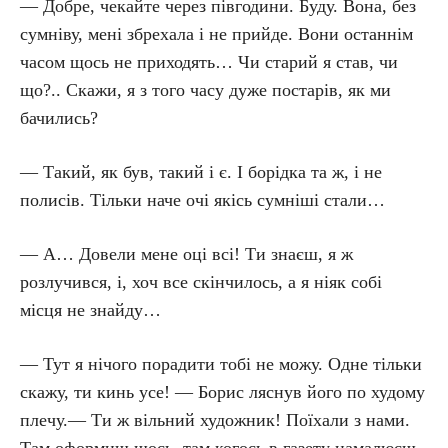
— Добре, чекайте через півгодини. Буду. Вона, без
сумніву, мені збрехала і не прийде. Вони останнім
часом щось не приходять… Чи старий я став, чи
що?.. Скажи, я з того часу дуже постарів, як ми
бачились?
— Такий, як був, такий і є. І борідка та ж, і не
полисів. Тільки наче очі якісь сумніші стали…
— А… Довели мене оці всі! Ти знаєш, я ж
розлучився, і, хоч все скінчилось, а я ніяк собі
місця не знайду…
— Тут я нічого порадити тобі не можу. Одне тільки
скажу, ти кинь усе! — Борис ляснув його по худому
плечу.— Ти ж вільний художник! Поїхали з нами.