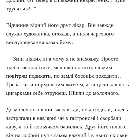
Добили. От тепер я справжній неврастенік. І руки
трусяться!..”
Відчинив вірний його друг лікар. Він завжди
слухав художника, оглядав, а після чергового
вислуховування казав йому:
— Змін ніяких ні в чому я не знаходжу. Просто
треба заспокоїтись, молочка попити, свіжим
повітрям подихати, по землі босоніж походити…
Треба жити нормальним життям, а ти цією кавою та
цигарками себе отруюєш. Пішли до молочного.
До молочного вони, як завжди, не доходили, а десь
застрягали в кав’ярні чи в гастрономі і сьорбали
каву, а то й коньячком бавились. Друг його нічого,
він на добрий пуд з гаком важчий і в нього скільки