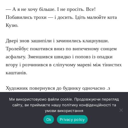
— А я не хочу більше. І не просіть. Все!
Побавились трохи — і досить. Ідіть малюйте кота
Кузю.
Двері знов зашипіли і зачинились клацнувши.
Тролейбус покотився вниз по випеченому сонцем
асфальту. Зменшився швидко і поповз із опадки
вгору і розчинився в сліпучому мареві між тінистих
каштанів.
Художник повернувся до будинку одночасно .з
лікарем.
Ми використовуємо файли cookie. Продовжуючи перегляд
сайту, ви приймаєте нашу політику конфіденційності та
умови використання
— Ну й гарна яка дівчина! Вона так на тебе
дивилась! Якщо будеш ще малювати, то ось тобі
Ok
Privacy policy
ключ.