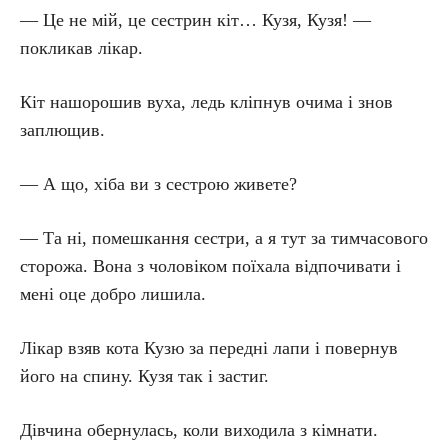
— Це не мій, це сестрин кіт… Кузя, Кузя! —
покликав лікар.
Кіт нашорошив вуха, ледь кліпнув очима і знов
заплющив.
— А що, хіба ви з сестрою живете?
— Та ні, помешкання сестри, а я тут за тимчасового
сторожа. Вона з чоловіком поїхала відпочивати і
мені оце добро лишила.
Лікар взяв кота Кузю за передні лапи і повернув
його на спину. Кузя так і застиг.
Дівчина обернулась, коли виходила з кімнати.