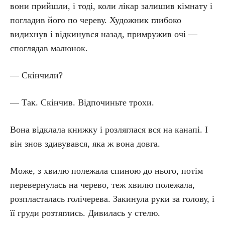
вони прийшли, і тоді, коли лікар залишив кімнату і
погладив його по череву. Художник глибоко
видихнув і відкинувся назад, примружив очі —
споглядав малюнок.
— Скінчили?
— Так. Скінчив. Відпочиньте трохи.
Вона відклала книжку і розляглася вся на канапі. І
він знов здивувався, яка ж вона довга.
Може, з хвилю полежала спиною до нього, потім
перевернулась на черево, теж хвилю полежала,
розпласталась голічерева. Закинула руки за голову, і
її груди розтяглись. Дивилась у стелю.