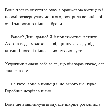
Вона плавко опустила руку з оранжевою китицею і
поволі розвернулася до нього, розкрила великі сірі
очі і здивовано підняла брови.
— Ранок? День давно! Я й попляжитись встигла.
Ах, яка вода, молоко! — відщипнула ягоду від
китиці і поволі піднесла до пухких вуст.
Художник вилаяв себе за те, що він зараз скаже, але
таки сказав:
— Не їжте, вона в пилюці і, до всього ще, гірка.
Горобина дозрівав пізно.
Вона ще відщипнула ягоду, ще ширше розкліпила