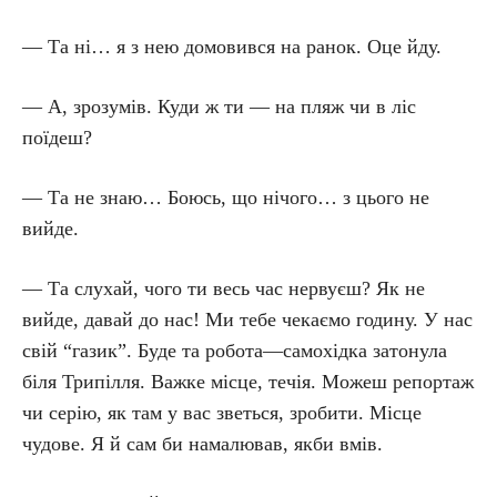
— Та ні… я з нею домовився на ранок. Оце йду.
— А, зрозумів. Куди ж ти — на пляж чи в ліс
поїдеш?
— Та не знаю… Боюсь, що нічого… з цього не
вийде.
— Та слухай, чого ти весь час нервуєш? Як не
вийде, давай до нас! Ми тебе чекаємо годину. У нас
свій “газик”. Буде та робота—самохідка затонула
біля Трипілля. Важке місце, течія. Можеш репортаж
чи серію, як там у вас зветься, зробити. Місце
чудове. Я й сам би намалював, якби вмів.