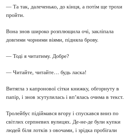
— Та так, далеченько, до кінця, а потім ще трохи
пройти.
Вона знов широко розплющила очі, закліпала
довгими чорними віями, підняла брову.
— Тоді я читатиму. Добре?
— Читайте, читайте… будь ласка!
Витягла з капронової сітки книжку, обгорнуту в
папір, і знов зсутулилась і вп’ялась очима в текст.
Тролейбус підіймався вгору і спускався вниз по
світлих серпневих вулицях. Де-не-де були купки
людей біля лотків з овочами, і зрідка пробігали