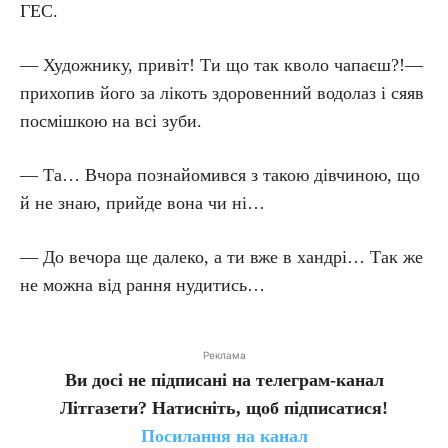
ГЕС.
— Художнику, привіт! Ти що так кволо чапаєш?!—
прихопив його за лікоть здоровенний водолаз і сяяв
посмішкою на всі зуби.
— Та… Вчора познайомився з такою дівчиною, що
й не знаю, прийде вона чи ні…
— До вечора ще далеко, а ти вже в хандрі… Так же
не можна від рання нудитись…
Реклама
Ви досі не підписані на телеграм-канал
Літгазети? Натисніть, щоб підписатися!
Посилання на канал