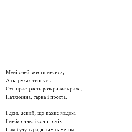
Мені очей звести несила,
А на руках твої уста.
Ось пристрасть розкриває крила,
Натхненна, гарна і проста.
І день ясний, що пахне медом,
І неба синь, і сонця сміх
Нам будуть радісним наметом,