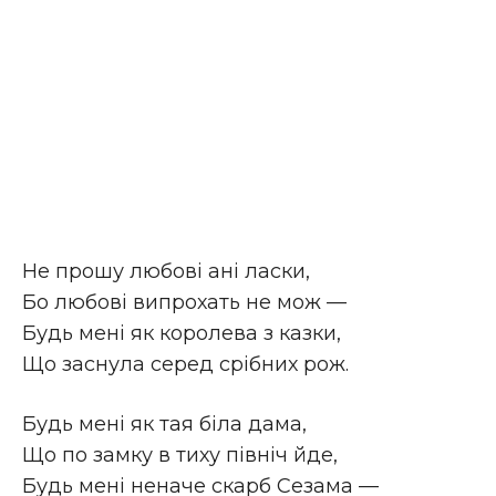
Не прошу любові ані ласки,
Бо любові випрохать не мож —
Будь мені як королева з казки,
Що заснула серед срібних рож.
Будь мені як тая біла дама,
Що по замку в тиху північ йде,
Будь мені неначе скарб Сезама —