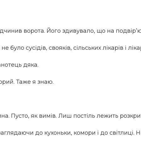
дчинив ворота. Його здивувало, що на подвір’ю 
е було сусідів, свояків, сільських лікарів і ліка
анотець дяка.
хорий. Таже я знаю.
шина. Пусто, як вимів. Лиш постіль лежить розкр
 заглядаючи до кухоньки, комори і до світлиці. Н