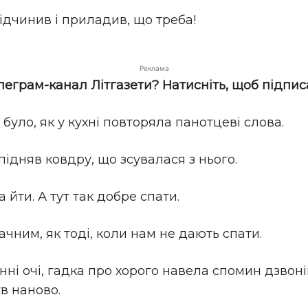
ідчинив і приладив, що треба!
Реклама
елеграм-канал Літгазети? Натисніть, щоб підпис
було, як у кухні повторяла панотцеві слова.
підняв ковдру, що зсувалася з нього.
 йти. А тут так добре спати.
ачним, як тоді, коли нам не дають спати.
ні очі, гадка про хорого навела спомин дзвонів
в наново.