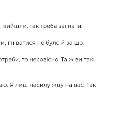
, вийшли, так треба загнати.
м, гніватися не було й за що.
реби, то несовісно. Та ж ви такі
аю. Я лиш насилу жду на вас. Так