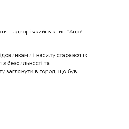
ють, надворі якийсь крик: “Ацю!
ідсвинками і насилу старався їх
 з безсильності та
оту заглянути в город, що був