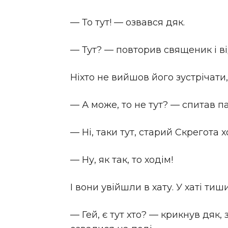
— То тут! — озвався дяк.
— Тут? — повторив священик і ві
Ніхто не вийшов його зустрічати, н
— А може, то не тут? — спитав п
— Ні, таки тут, старий Скрегота 
— Ну, як так, то ходім!
І вони увійшли в хату. У хаті ти
— Гей, є тут хто? — крикнув дяк,