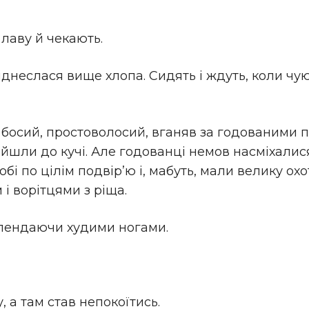
лаву й чекають.
 піднеслася вище хлопа. Сидять і ждуть, коли чу
 босий, простоволосий, вганяв за годованими п
йшли до кучі. Але годованці немов насміхалися
обі по цілім подвір’ю і, мабуть, мали велику ох
і ворітцями з ріща.
блендаючи худими ногами.
 а там став непокоїтись.