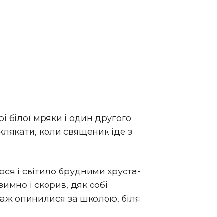
і білої мряки і один другого
клякати, коли священик іде з
лося і світило брудними хруста-
имно і скорив, дяк собі
 аж опинилися за школою, біля