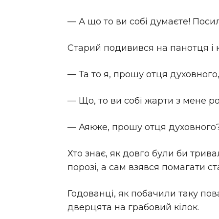
— А що то ви собі думаєте! Посил
Старий подивився на панотця і 
— Та то я, прошу отця духовного,
— Що, то ви собі жарти з мене ро
— Аякже, прошу отця духовного? 
Хто знає, як довго були би трива
порозі, а сам взявся помагати ст
Годованці, як побачили таку пов
дверцята на грабовий кілок.