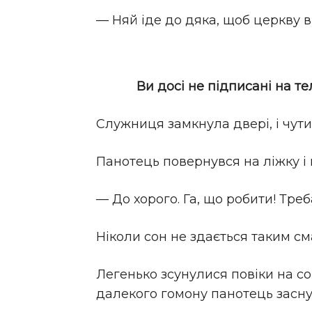
— Няй іде до дяка, щоб церкву в
Ви досі не підписані на т
Служниця замкнула двері, і чути 
Панотець повернувся на ліжку і 
— До хорого. Га, що робити! Треба
Ніколи сон не здається таким см
Легенько зсунулися повіки на сон
далекого гомону панотець засну