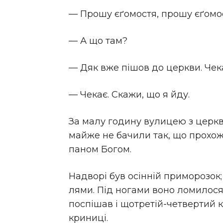
— Прошу єґомостя, прошу єґомо
— А що там?
— Дяк вже пішов до церкви. Чек
— Чекає. Скажи, що я йду.
За малу годину вулицею з церкви
майже не бачили так, що прохожі
паном Богом.
Надворі був осінній приморозок; 
лями. Під ногами воно ломилося 
поспішав і щотретій-четвертий 
криниці.