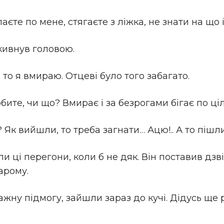
аєте по мене, стягаєте з ліжка, не знати на що і
кивнув головою.
 то я вмираю. Отцеві було того забагато.
бите, чи що? Вмирає і за безрогами бігає по ціл
Як вийшли, то треба загнати… Ацю!.. А то пішли
ли ці перегони, коли б не дяк. Він поставив дзв
арому.
ажну підмогу, зайшли зараз до кучі. Дідусь ще 