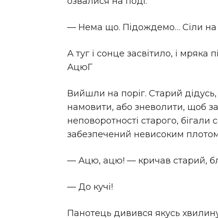
озвалися на поді.
— Нема що. Підождемо… Сіли на 
А туг і сонце засвітило, і мряка
АцюГ
Вийшли на поріг. Старий дідусь,
намовити, або зневолити, щоб за
неповоротності старого, бігали с
забезпечений невисоким плотом 
— Ацю, ацю! — кричав старий, 
— До кучі!
Панотець дивився якусь хвилину,