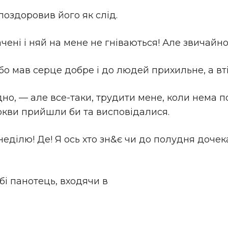
поздоровив його як слід.
чені і няй на мене не гніваються! Але звичайно
 бо мав серце добре і до людей прихильне, а вті
но, — але все-таки, трудити мене, коли нема пот
еркви прийшли би та висповідалися.
 неділю! Де! Я ось хто зн&є чи до полудня дочек
і панотець, входячи в