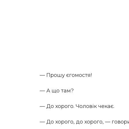
— Прошу єгомостя!
— А що там?
— До хорого. Чоловік чекає.
— До хорого, до хорого, — говор