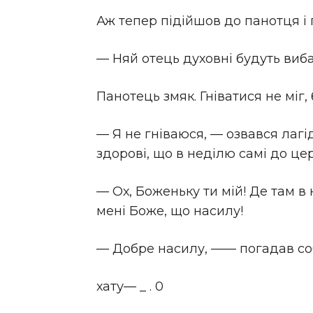
Аж тепер підійшов до панотця і 
— Няй отець духовні будуть виба
Панотець змяк. Гніватися не міг,
— Я не гніваюся, — озвався лагід
здорові, що в неділю самі до ц
— Ох, Боженьку ти мій! Де там в
мені Боже, що насилу!
— Добре насилу, —— погадав соб
хату— _ . 0