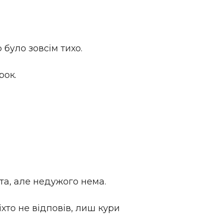
було зовсім тихо.
рок.
ита, але недужого нема.
іхто не відповів, лиш кури