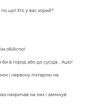
 по що! Хто у вас хорий?
ім обійстю!
 би в город або до сусіда… Ацю!
інок і червону ліхтарню на
раз накричав на них і замкнув