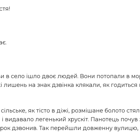
стя!
ає.
 в село ішло двоє людей. Вони потопали в мор
 лишень на знак дзвінка клякали, як годиться 
сільське, як тісто в діжі, розмішане болото стя
і видавало легенький хрускіт. Панотець почув з
крок дзвонив. Так перейшли довженну вулицю,