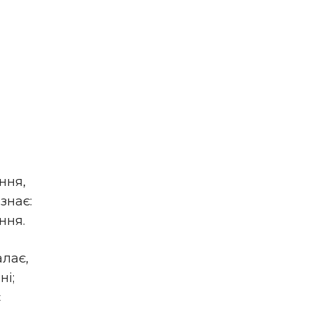
ння,
знає:
ння.
алає,
ні;
є