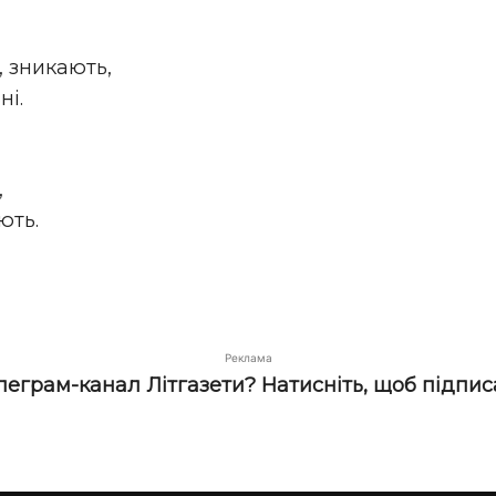
, зникають,
ні.
,
ють.
Реклама
елеграм-канал Літгазети? Натисніть, щоб підпис