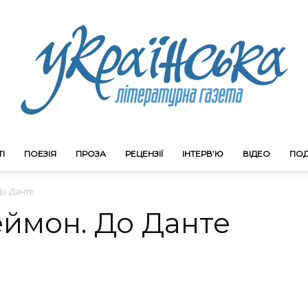
І
ПОЕЗІЯ
ПРОЗА
РЕЦЕНЗІЇ
ІНТЕРВ’Ю
ВІДЕО
ПОД
Litgazeta.com.ua
До Данте
еймон. До Данте