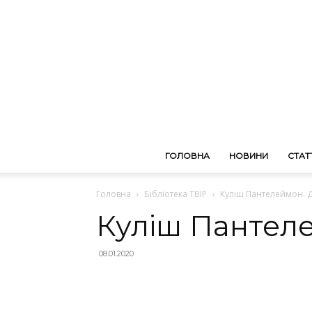
ГОЛОВНА
НОВИНИ
СТАТТ
Головна
Бібліотека ТВІР
Куліш Пантелеймон. 
Куліш Пантел
08.01.2020