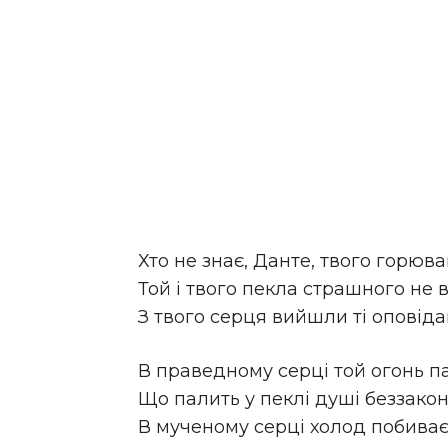
Хто не знає, Данте, твого горюва
Той і твого пекла страшного не в
З твого серця вийшли ті оповіда
В праведному серці той огонь п
Що палить у пеклі душі беззакон
В мученому серці холод побива