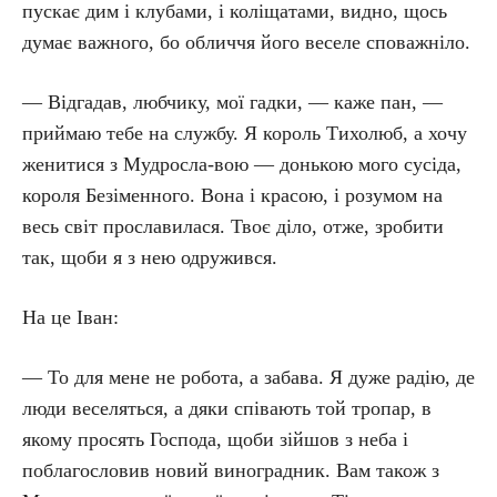
пускає дим і клубами, і коліщатами, видно, щось
думає важного, бо обличчя його веселе споважніло.
— Відгадав, любчику, мої гадки, — каже пан, —
приймаю тебе на службу. Я король Тихолюб, а хочу
женитися з Мудросла-вою — донькою мого сусіда,
короля Безіменного. Вона і красою, і розумом на
весь світ прославилася. Твоє діло, отже, зробити
так, щоби я з нею одружився.
На це Іван:
— То для мене не робота, а забава. Я дуже радію, де
люди веселяться, а дяки співають той тропар, в
якому просять Господа, щоби зійшов з неба і
поблагословив новий виноградник. Вам також з