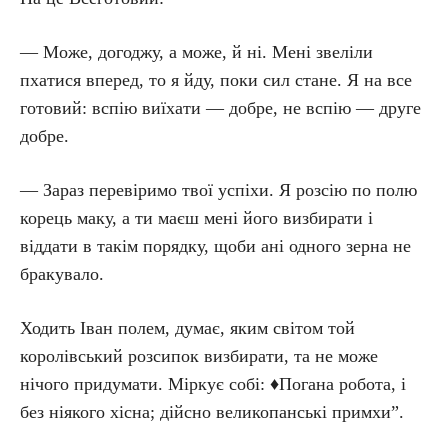
— Може, догоджу, а може, й ні. Мені звеліли
пхатися вперед, то я йду, поки сил стане. Я на все
готовий: вспію виїхати — добре, не вспію — друге
добре.
— Зараз перевіримо твої успіхи. Я розсію по полю
корець маку, а ти маєш мені його визбирати і
віддати в такім порядку, щоби ані одного зерна не
бракувало.
Ходить Іван полем, думає, яким світом той
королівський розсипок визбирати, та не може
нічого придумати. Міркує собі: ♦Погана робота, і
без ніякого хісна; дійсно великопанські примхи”.