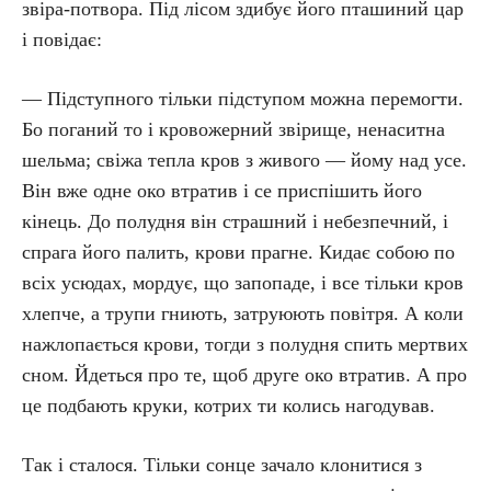
звіра-потвора. Під лісом здибує його пташиний цар
і повідає:
— Підступного тільки підступом можна перемогти.
Бо поганий то і кровожерний звірище, ненаситна
шельма; свіжа тепла кров з живого — йому над усе.
Він вже одне око втратив і се приспішить його
кінець. До полудня він страшний і небезпечний, і
спрага його палить, крови прагне. Кидає собою по
всіх усюдах, мордує, що запопаде, і все тільки кров
хлепче, а трупи гниють, затруюють повітря. А коли
нажлопається крови, тогди з полудня спить мертвих
сном. Йдеться про те, щоб друге око втратив. А про
це подбають круки, котрих ти колись нагодував.
Так і сталося. Тільки сонце зачало клонитися з