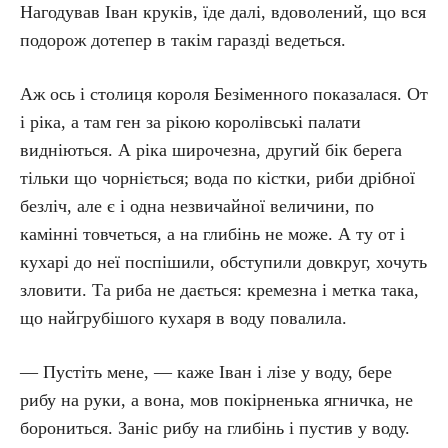
Нагодував Іван круків, їде далі, вдоволений, що вся
подорож дотепер в такім гаразді ведеться.
Аж ось і столиця короля Безіменного показалася. От
і ріка, а там ген за рікою королівські палати
видніються. А ріка широчезна, другий бік берега
тільки що чорніється; вода по кістки, риби дрібної
безліч, але є і одна незвичайної величини, по
камінні товчеться, а на глибінь не може. А ту от і
кухарі до неї поспішили, обступили довкруг, хочуть
зловити. Та риба не дається: кремезна і метка така,
що найгрубішого кухаря в воду повалила.
— Пустіть мене, — каже Іван і лізе у воду, бере
рибу на руки, а вона, мов покірненька ягничка, не
борониться. Заніс рибу на глибінь і пустив у воду.