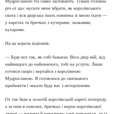
Мудрославою тої самої заспівають. Тільки головна
річ от що: мусите мене вбрати, як королівського
свата і вся двірська знать повинна зі мною їхати —
у каретах та бричках з кучерами, льокаями,
кухарами.
На це король відповів:
— Буде все так, як собі бажаєш. Весь двір мій, від
найвищого до найнижчого, тобі на услуги. Лише
готовся скоро і вертайся з королівною
Мудрославою. Я готовлюся до святкового
прийняття і чекати буду вас з нетерпінням.
От так Іван в золотій королівській кареті попереду,
а за ним в повозах, бричках і верхи королівської
двірні — видимо й невидимо; самі дивуються, де їх