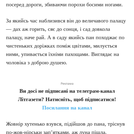
посеред дороги, збиваючи порохи босими ногами.
За якийсь час наблизився він до величавого палацу
— дах аж горить, сяє до сонця, і сад довкола
палацу, наче рай. А в саду якийсь пан походжає по
чистеньких доріжках поміж цвітами, милується
ними, упивається їхніми пахощами. Виглядає на
чоловіка з доброю душею.
Реклама
Ви досі не підписані на телеграм-канал
Літгазети? Натисніть, щоб підписатися!
Посилання на канал
Жовнір хутенько взувся, підійшов до пана, тріснув
по-жов-нірськи зап’ятками, аж луна пішла,