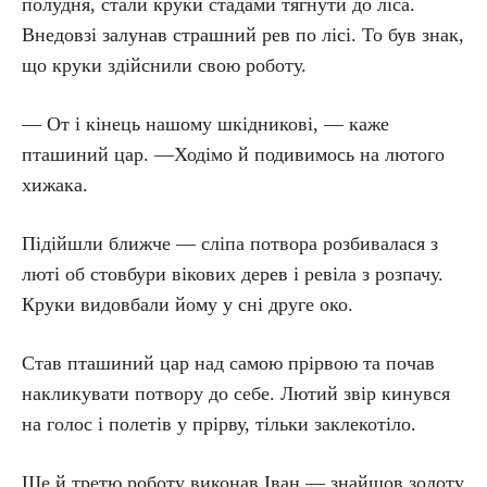
полудня, стали круки стадами тягнути до ліса.
Внедовзі залунав страшний рев по лісі. То був знак,
що круки здійснили свою роботу.
— От і кінець нашому шкідникові, — каже
пташиний цар. —Ходімо й подивимось на лютого
хижака.
Підійшли ближче — сліпа потвора розбивалася з
люті об стовбури вікових дерев і ревіла з розпачу.
Круки видовбали йому у сні друге око.
Став пташиний цар над самою прірвою та почав
накликувати потвору до себе. Лютий звір кинувся
на голос і полетів у прірву, тільки заклекотіло.
Ще й третю роботу виконав Іван — знайшов золоту