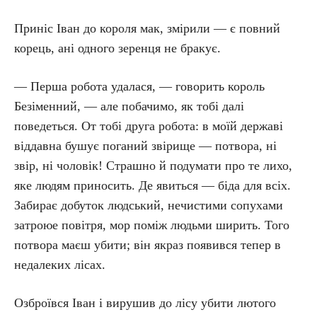
Приніс Іван до короля мак, змірили — є повний
корець, ані одного зеренця не бракує.
— Перша робота удалася, — говорить король
Безіменний, — але побачимо, як тобі далі
поведеться. От тобі друга робота: в моїй державі
віддавна бушує поганий звірище — потвора, ні
звір, ні чоловік! Страшно й подумати про те лихо,
яке людям приносить. Де явиться — біда для всіх.
Забирає добуток людський, нечистими сопухами
затроюе повітря, мор поміж людьми ширить. Того
потвора маєш убити; він якраз появився тепер в
недалеких лісах.
Озброївся Іван і вирушив до лісу убити лютого