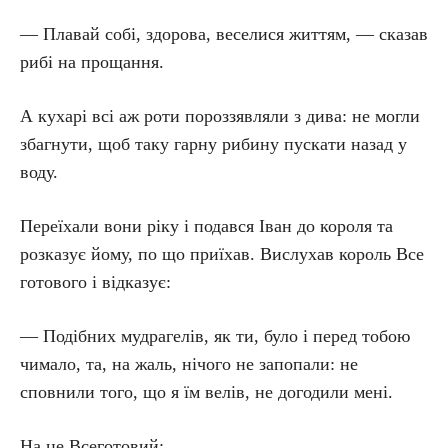
— Плавай собі, здорова, веселися життям, — сказав
рибі на прощання.
А кухарі всі аж роти пороззявляли з дива: не могли
збагнути, щоб таку гарну рибину пускати назад у
воду.
Переїхали вони ріку і подався Іван до короля та
розказує йому, по що приїхав. Вислухав король Все
готового і відказує:
— Подібних мудрагелів, як ти, було і перед тобою
чимало, та, на жаль, нічого не запопали: не
сповнили того, що я їм велів, не догодили мені.
На це Всеготовий: