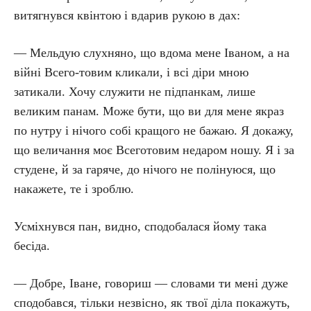
витягнувся квінтою і вдарив рукою в дах:
— Мельдую слухняно, що вдома мене Іваном, а на
війні Всего-товим кликали, і всі діри мною
затикали. Хочу служити не підпанкам, лише
великим панам. Може бути, що ви для мене якраз
по нутру і нічого собі кращого не бажаю. Я докажу,
що величання моє Всеготовим недаром ношу. Я і за
студене, й за гаряче, до нічого не полінуюся, що
накажете, те і зроблю.
Усміхнувся пан, видно, сподобалася йому така
бесіда.
— Добре, Іване, говориш — словами ти мені дуже
сподобався, тільки незвісно, як твої діла покажуть,