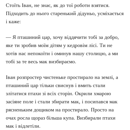
Стоїть Іван, не знає, як до тої роботи взятися.
Підходить до нього старенький дідуньо, усміхається
і каже:
— Я пташиний цар, хочу віддячити тобі за добро,
яке ти зробив моїм дітям у кедровім лісі. Ти не
хотів нас непокоїти і оминув нашу столицю, а ми
тобі за те весь мак визбираємо.
Іван розпростер чистеньке простирало на землі, а
пташиний цар тільки свиснув і вмить стали
злітатися птахи зі всіх сторін. Окрили хмарою
засіяне поле і стали збирати мак, і посипався мак
рясненьким дощиком на простирало. Просто на
очах росла щораз більша купа. Визбирали птахи
мак і відлетіли.