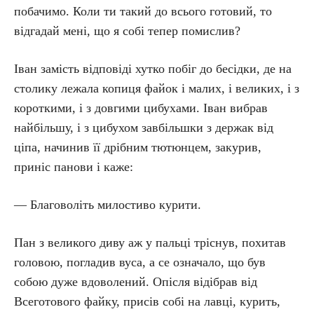
побачимо. Коли ти такий до всього готовий, то
відгадай мені, що я собі тепер помислив?
Іван замість відповіді хутко побіг до бесідки, де на
столику лежала копиця файок і малих, і великих, і з
короткими, і з довгими цибухами. Іван вибрав
найбільшу, і з цибухом завбільшки з держак від
ціпа, начинив її дрібним тютюнцем, закурив,
приніс панови і каже:
— Благоволіть милостиво курити.
Пан з великого диву аж у пальці тріснув, похитав
головою, погладив вуса, а се означало, що був
собою дуже вдоволений. Опісля відібрав від
Всеготового файку, присів собі на лавці, курить,