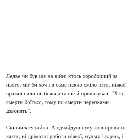
Ледве чи був ще на війні хтось хоробріший за
нього, міг би хоч і в саме пекло сміло піти, ніякої
вражої сили не боявся та ще й приказував: “Хто
смерти боїться, тому по смерти черепками
дзвонять”.
Скінчилася війна. А одчайдушному жовнірови ні
жити, ні дрімати: роботи ніякої, нудьга і вдень, і