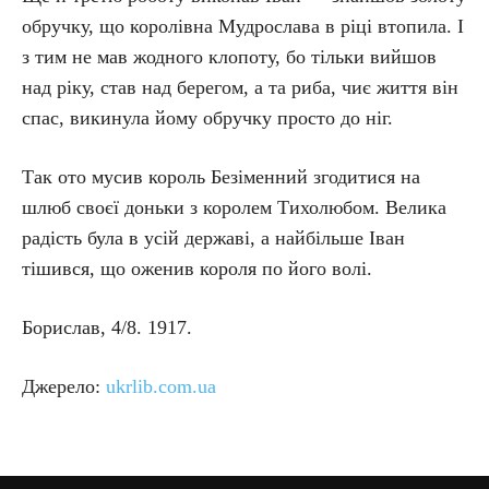
обручку, що королівна Мудрослава в ріці втопила. І
з тим не мав жодного клопоту, бо тільки вийшов
над ріку, став над берегом, а та риба, чиє життя він
спас, викинула йому обручку просто до ніг.
Так ото мусив король Безіменний згодитися на
шлюб своєї доньки з королем Тихолюбом. Велика
радість була в усій державі, а найбільше Іван
тішився, що оженив короля по його волі.
Борислав, 4/8. 1917.
Джерело:
ukrlib.com.ua