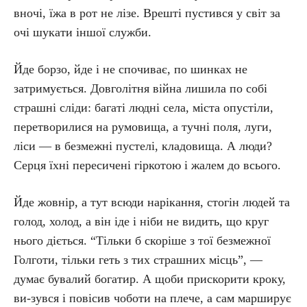
вночі, їжа в рот не лізе. Врешті пустився у світ за
очі шукати іншої служби.
Йде борзо, йде і не спочиває, по шинках не
затримується. Довголітня війна лишила по собі
страшні сліди: багаті людні села, міста опустіли,
перетворилися на румовища, а тучні поля, луги,
ліси — в безмежні пустелі, кладовища. А люди?
Серця їхні пересичені гіркотою і жалем до всього.
Йде жовнір, а тут всюди нарікання, стогін людей та
голод, холод, а він іде і ніби не видить, що круг
нього діється. “Тільки б скоріше з тої безмежної
Голготи, тільки геть з тих страшних місць”, —
думає бувалий богатир. А щоби прискорити кроку,
ви-зувся і повісив чоботи на плече, а сам марширує