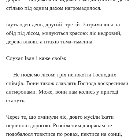
стілько під одним дахом нагромадилося.
їдуть оден день, другий, третій. Затрималися на
обід під лісом, милуються красою: ліс кедровий,
дерева вікові, а птахів тьма-тьменна.
Слухає Іван і каже своїм:
— Не поїдемо лісом: гріх непокоїти Господніх
співців. Вони також славлять Господа воскресними
антифонами. Може, вони нам колись у пригоді
стануть.
Через те, що оминули ліс, довго мусіли їхати
нерівною дорогою. Розніженим дворянам не
подобалося товктися по ровах, пектися на сонці,