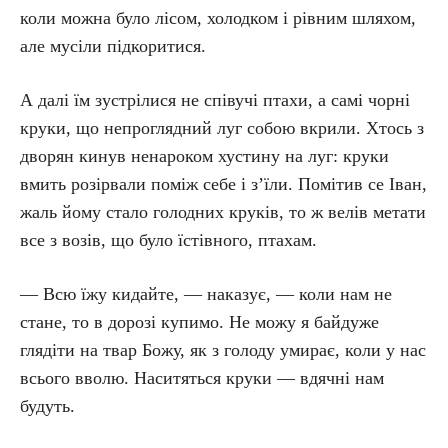
коли можна було лісом, холодком і рівним шляхом,
але мусіли підкоритися.
А далі їм зустрілися не співучі птахи, а самі чорні
круки, що непроглядний луг собою вкрили. Хтось з
дворян кинув ненароком хустину на луг: круки
вмить розірвали поміж себе і з’їли. Помітив се Іван,
жаль йому стало голодних круків, то ж велів метати
все з возів, що було їстівного, птахам.
— Всю їжу кидайте, — наказує, — коли нам не
стане, то в дорозі купимо. Не можу я байдуже
глядіти на твар Божу, як з голоду умирає, коли у нас
всього вволю. Наситяться круки — вдячні нам
будуть.