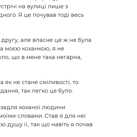
устрічі на вулиці лише з
ного. Я це почував тоді весь
 другу, але власне це ж не була
ула моєю коханкою, я не
уло, що в мене така негарна,
а як не стане сміливості, то
здання, так легко це було.
і задля коханої людини
моїми словами. Став я для неї
ю душу її, так що навіть я почав