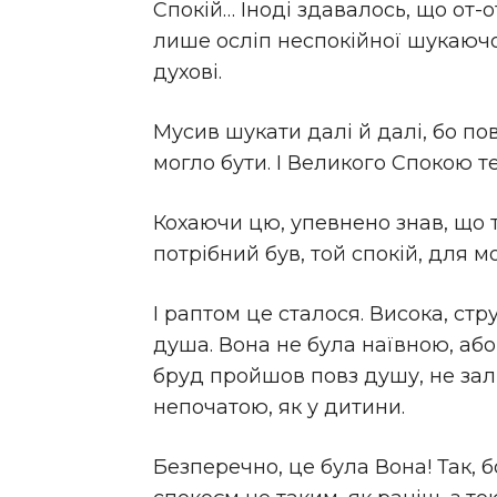
Спокій… Іноді здавалось, що от-
лише осліп неспокійної шукаючо
духові.
Мусив шукати далі й далі, бо по
могло бути. І Великого Спокою т
Кохаючи цю, упевнено знав, що то
потрібний був, той спокій, для 
І раптом це сталося. Висока, стр
душа. Вона не була наївною, або
бруд пройшов повз душу, не зал
непочатою, як у дитини.
Безперечно, це була Вона! Так, 