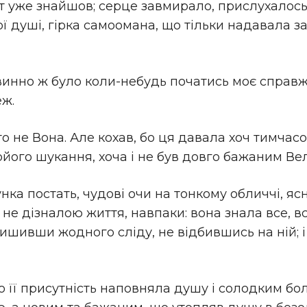
от уже знайшов; серце завмирало, прислухалось
ї душі, гірка самоомана, що тільки надавала 
винно ж було коли-небудь початись моє справжн
еж.
 не Вона. Але кохав, бо ця давала хоч тимчасов
мойого шукання, хоча і не був довго бажаним В
унка постать, чудові очи на тонкому обличчі, ясн
 не дізналою життя, навпаки: вона знала все, в
ишивши жодного сліду, не відбившись на ній; і
бо її присутність наповняла душу і солодким б