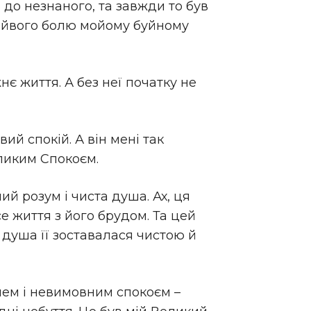
 до незнаного, та завжди то був
зайвого болю мойому буйному
є життя. А без неї початку не
ий спокій. А він мені так
еликим Спокоєм.
ий розум і чиста душа. Ах, ця
се життя з його брудом. Та цей
 душа її зоставалася чистою й
олем і невимовним спокоєм –