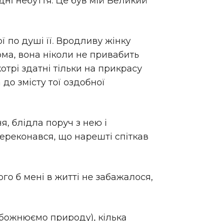
дні небуття. Це був мій Великий
 по душі її. Вродливу жінку
ма, вона ніколи не привабить
отрі здатні тільки на прикрасу
 до змісту тої оздобної
я, блідла поруч з нею і
переконався, що нарешті спіткав
чого б мені в житті не забажалося,
 обожнюємо природу), кілька