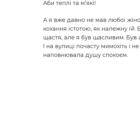
Аби теплі та м’які!
А я вже давно не мав любої жін
кохання істотою, як належну їй.
щастя, але я був щасливим. Був ща
І на вулиці почасту мимохіть і 
наповнювала душу спокоєм.