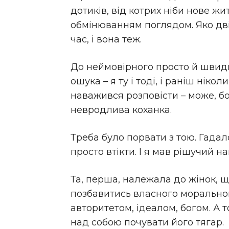
дотиків, від котрих ніби нове жи
обмінюванням поглядом. Яко дві 
час, і вона теж.
До неймовірного просто й швидко
ошука – я ту і тоді, і раніш нік
наважився розповісти – може, бо
невродлива коханка.
Треба було порвати з тою. Гадало
просто втікти. І я мав рішучий н
Та, перша, належала до жінок, 
позбавитись власного морального
авторитетом, ідеалом, богом. А т
над собою почувати його тягар.