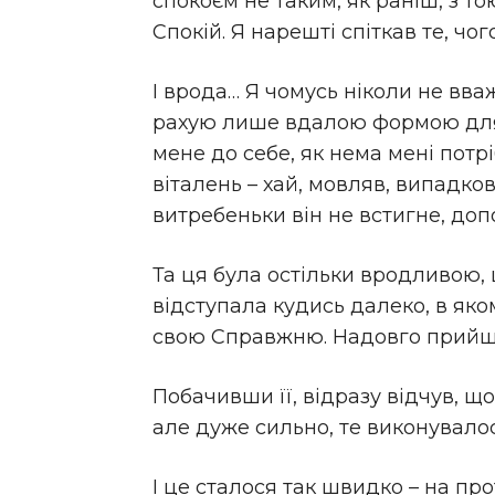
спокоєм не таким, як раніш, з т
Спокій. Я нарешті спіткав те, чог
І врода… Я чомусь ніколи не вва
рахую лише вдалою формою для п
мене до себе, як нема мені потрі
віталень – хай, мовляв, випадков
витребеньки він не встигне, доп
Та ця була остільки вродливою, щ
відступала кудись далеко, в яко
свою Справжню. Надовго прийшл
Побачивши її, відразу відчув, що 
але дуже сильно, те виконувалос
І це сталося так швидко – на пр