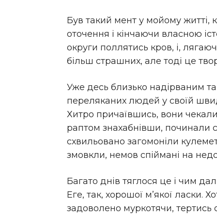
Був такий мент у мойому житті, 
оточення і кінчаючи власною іст
округи поллятись кров, і, лягаюч
більш страшних, але тоді це тво
Уже десь близько надірваним т
переляканих людей у своїй швид
Хитро причаївшись, вони чекали
раптом знахабнівши, починали св
схвильовано загомоніли кулемет
змовкли, немов спіймані на нед
Багато днів тяглося це і чим дал
Еге, так, хорошої м’якої ласки. 
задоволено муркотячи, тертись о