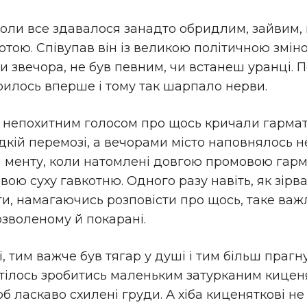
коли все здавалося занадто обридлим, зайвим, 
отою. Співупав він із великою політичною змі
и звечора, не був певним, чи встанеш уранці. По
рилось вперше і тому так шарпало нерви.
а непохитним голосом про щось кричали гармат
кій перемозі, а вечорами місто наповнялось 
 менту, коли натомлені довгою промовою гарма
ою суху гавкотню. Одного разу навіть, як зірва
и, намагаючись розповісти про щось, таке важл
озволеному й покарані.
і, тим важче був тягар у душі і тим більш праг
Хотілось зробитись маленьким затурканим киценя
б ласкаво схилені груди. А хіба киценяткові не 