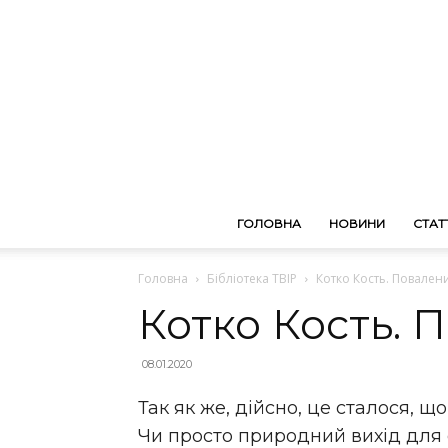
ГОЛОВНА
НОВИНИ
СТАТТ
Головна
Бібліотека ТВІР
Котко Кость. Повален
Котко Кость. 
08.01.2020
Так як же, дійсно, це сталося, щ
Чи просто природний вихід для 