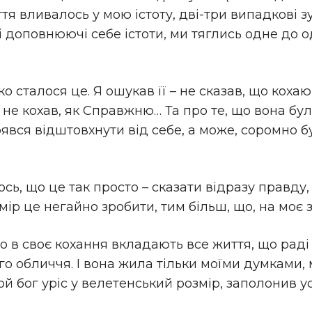
ття вливалось у мою істоту, дві-три випадкові з
доповнюючі себе істоти, ми тяглись одне до од
 сталося це. Я ошукав її – не сказав, що кохаю
оли не кохав, як Справжню… Та про те, що вона б
явся відштовхнути від себе, а може, соромно б
сь, що це так просто – сказати відразу правду, 
амір це негайно зробити, тим більш, що, на моє 
що в своє кохання вкладають все життя, що рад
 обличчя. І вона жила тільки моїми думками, 
ой бог уріс у велетенський розмір, заполонив ус