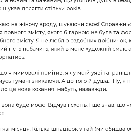
ою, а новим та бажаним, що утопляв душу в безо
о шукав досягти стільки років.
жаю на жіночу вроду, шукаючи своєї Справжньої
овного змісту, якого б гарною не була та фор
бного змісту. Я не люблю оздобних дрібничок, к
ий гість побачить, який в мене художній смак, а
орпатись.
о я мимоволі помітив, як у моїй уяві та, ранішн
мусь тумані зникаючи. А до того й душа… Ну, я 
о це нове кохання, мабуть, назавжди.
вона буде моєю. Відчув і схотів. І ще знав, що 
я.
отязі місяця. Кілька шпацірок у гай (ми обидва