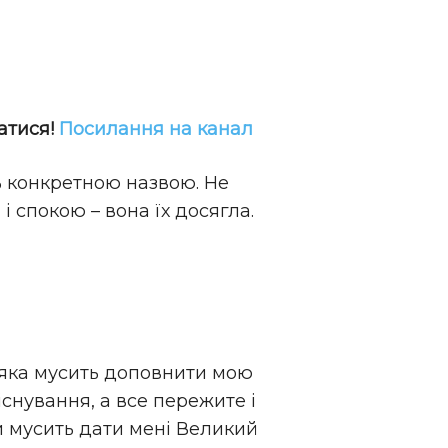
атися!
Посилання на канал
сь конкретною назвою. Не
і спокою – вона їх досягла.
, яка мусить доповнити мою
 існування, а все пережите і
и мусить дати мені Великий