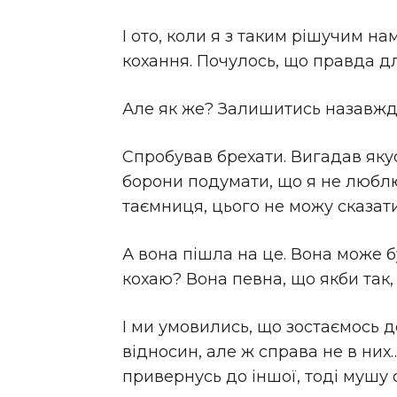
І ото, коли я з таким рішучим на
кохання. Почулось, що правда дл
Але як же? Залишитись назавжд
Спробував брехати. Вигадав яку
борони подумати, що я не люблю ї
таємниця, цього не можу сказати
А вона пішла на це. Вона може бу
кохаю? Вона певна, що якби так, 
І ми умовились, що зостаємось
відносин, але ж справа не в них
привернусь до іншої, тоді мушу с