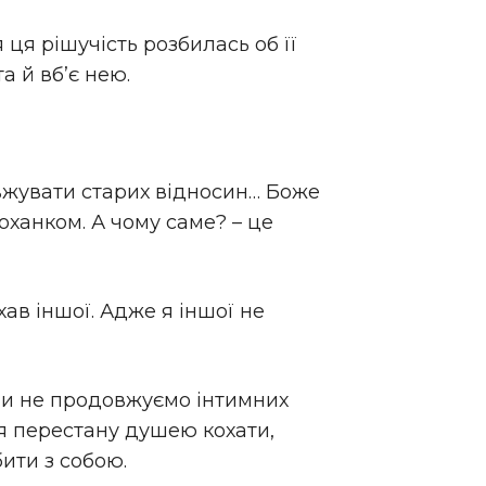
 ця рішучість розбилась об її
а й вб’є нею.
овжувати старих відносин… Боже
коханком. А чому саме? – це
хав іншої. Адже я іншої не
Ми не продовжуємо інтимних
 я перестану душею кохати,
бити з собою.