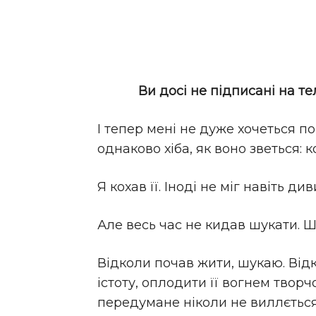
Ви досі не підписані на т
І тепер мені не дуже хочеться п
однаково хіба, як воно зветься: 
Я кохав її. Іноді не міг навіть ди
Але весь час не кидав шукати. Ш
Відколи почав жити, шукаю. Від
істоту, оплодити її вогнем творч
передумане ніколи не виллється