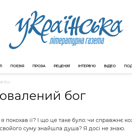
І
ПОЕЗІЯ
ПРОЗА
РЕЦЕНЗІЇ
ІНТЕРВ’Ю
ВІДЕО
ПОД
Litgazeta.com.ua
ий бог
Повалений бог
о я покохав її? І що це таке було: чи справжнє 
свойого суму знайшла душа? Я досі не знаю.