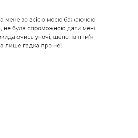
яла мене зо всією моєю бажаючою
ла, не була спроможною дати мені
кидаючись уночі, шепотів її ім’я.
на лише гадка про неї