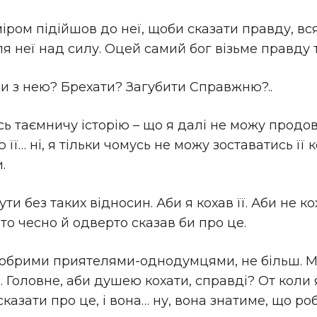
міром підійшов до неї, щоби сказати правду, вся
я неї над силу. Оцей самий бог візьме правду т
и з нею? Брехати? Загубити Справжню?..
сь таємничу історію – що я далі не можу прод
ї… ні, я тільки чомусь не можу зоставатись її 
.
ти без таких відносин. Аби я кохав її. Аби не ко
то чесно й одверто сказав би про це.
 добрими приятелями-однодумцями, не більш. 
… Головне, аби душею кохати, справді? От коли
казати про це, і вона… ну, вона знатиме, що ро