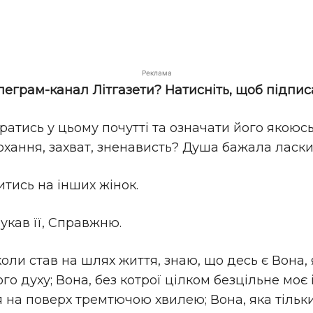
Реклама
елеграм-канал Літгазети? Натисніть, щоб підпис
оратись у цьому почутті та означати його якою
кохання, захват, зненависть? Душа бажала ласки 
витись на інших жінок.
укав її, Справжню.
коли став на шлях життя, знаю, що десь є Вона
ого духу; Вона, без котрої цілком безцільне моє
 на поверх тремтючою хвилею; Вона, яка тільк