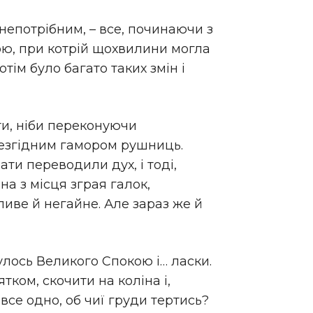
непотрібним, – все, починаючи з
ною, при котрій щохвилини могла
тім було багато таких змін і
и, ніби переконуючи
незгідним гамором рушниць.
ти переводили дух, і тоді,
на з місця зграя галок,
иве й негайне. Але зараз же й
нулось Великого Спокою і… ласки.
тком, скочити на коліна і,
все одно, об чиї груди тертись?