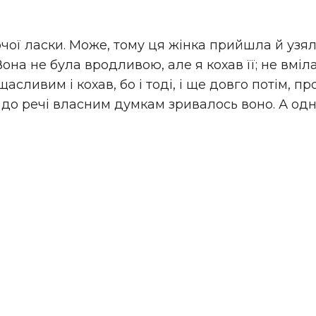
очої ласки. Може, тому ця жінка прийшла й уз
 Вона не була вродливою, але я кохав її; не вмі
сливим і кохав, бо і тоді, і ще довго потім, про
не до речі власним думкам зривалось воно. А од