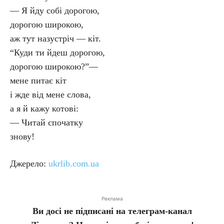
— Я йду собі дорогою,
дорогою широкою,
аж тут назустріч — кіт.
“Куди ти йдеш дорогою,
дорогою широкою?”—
мене питає кіт
і жде від мене слова,
а я й кажу котові:
— Читай спочатку
знову!
Джерело:
ukrlib.com.ua
Реклама
Ви досі не підписані на телеграм-канал