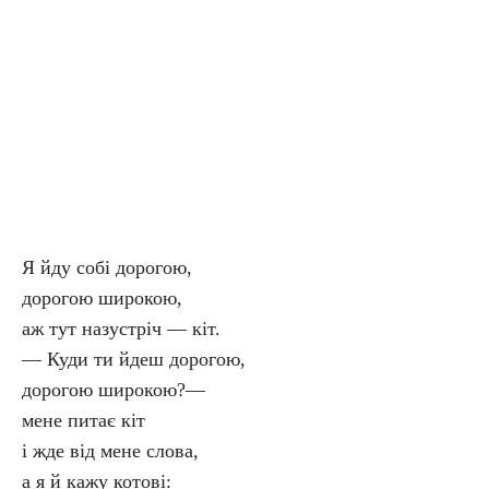
Я йду собі дорогою,
дорогою широкою,
аж тут назустріч — кіт.
— Куди ти йдеш дорогою,
дорогою широкою?—
мене питає кіт
і жде від мене слова,
а я й кажу котові: