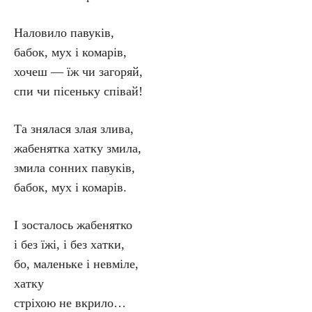
Наловило павуків,
бабок, мух і комарів,
хочеш — їж чи загоряй,
спи чи пісеньку співай!
Та знялася злая злива,
жабенятка хатку змила,
змила сонних павуків,
бабок, мух і комарів.
І зосталось жабенятко
і без їжі, і без хатки,
бо, маленьке і невміле,
хатку
стріхою не вкрило…