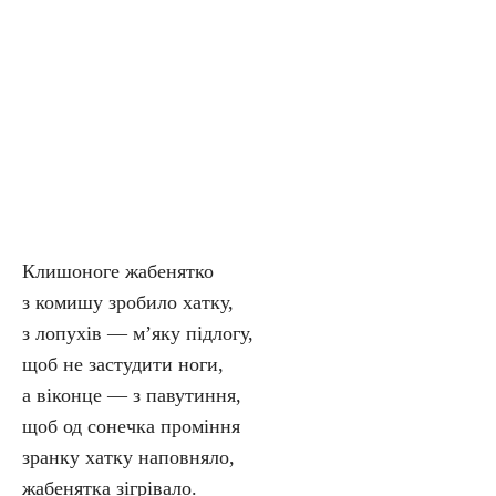
Клишоноге жабенятко
з комишу зробило хатку,
з лопухів — м’яку підлогу,
щоб не застудити ноги,
а віконце — з павутиння,
щоб од сонечка проміння
зранку хатку наповняло,
жабенятка зігрівало.