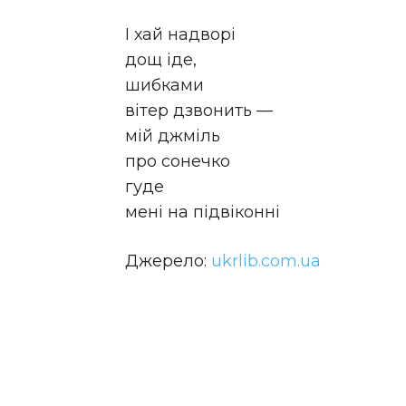
І хай надворі
дощ іде,
шибками
вітер дзвонить —
мій джміль
про сонечко
гуде
мені на підвіконні
Джерело:
ukrlib.com.ua