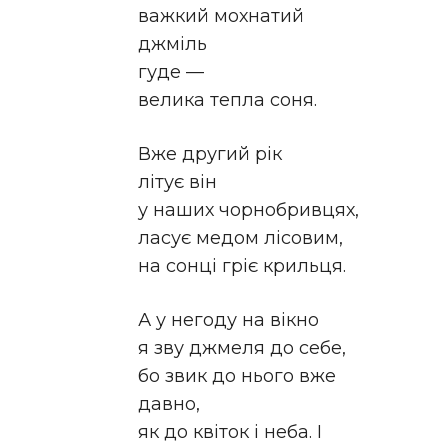
важкий мохнатий
джміль
гуде —
велика тепла соня.
Вже другий рік
літує він
у наших чорнобривцях,
ласує медом лісовим,
на сонці гріє крильця.
А у негоду на вікно
я зву джмеля до себе,
бо звик до нього вже
давно,
як до квіток і неба. І