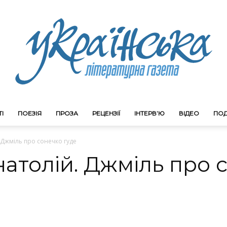
І
ПОЕЗІЯ
ПРОЗА
РЕЦЕНЗІЇ
ІНТЕРВ’Ю
ВІДЕО
ПОД
Litgazeta.com.ua
 Джміль про сонечко гуде
атолій. Джміль про 