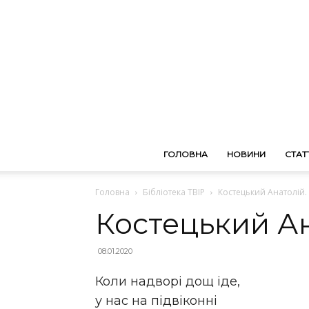
ГОЛОВНА
НОВИНИ
СТАТТ
Головна
Бібліотека ТВІР
Костецький Анатолій.
Костецький Ан
08.01.2020
Коли надворі дощ іде,
у нас на підвіконні