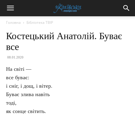
Головна
Бібліотека ТВІР
Костецький Анатолій. Буває
все
08.01.2020
На світі —
все буває:
і сніг, і дощ, і вітер.
Буває злива навіть
тоді,
як сонце світить.