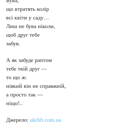
Бува,
що втратять колір
всі квіти у саду…
Лиш не бува ніколи,
щоб друг тебе
забув.
А як забуде раптом
тебе твій друг —
то що ж:
ніякий він не справжній,
а просто так —
ніщо!..
Джерело:
ukrlib.com.ua