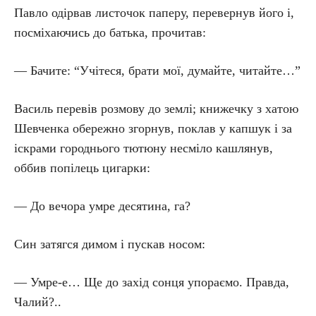
Павло одірвав листочок паперу, перевернув його і,
посміхаючись до батька, прочитав:
— Бачите: “Учітеся, брати мої, думайте, читайте…”
Василь перевів розмову до землі; книжечку з хатою
Шевченка обережно згорнув, поклав у капшук і за
іскрами городнього тютюну несміло кашлянув,
оббив попілець цигарки:
— До вечора умре десятина, га?
Син затягся димом і пускав носом:
— Умре-е… Ще до захід сонця упораємо. Правда,
Чалий?..