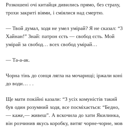
Розкошені очі китайця дивились прямо, без страху,
трохи закриті віями, і сміялися над смертю.
— Твой думал, ходя не умел умірай? Я не сказал: “3
Хайнан!” Знай: патрон єсть — свобод єсть. Мой
умірай за свобод… всех свобод умірай…
— Та-а-ак.
Чорна тінь до сонця лягла на мочарищі; іржали коні
до води… . .
Ще мати покійні казали: “З усіх комуністів такий
був один розумний ходя, все посміхається: “Бедно,
— каже,— живеш”. А вскочила до хати Якилинка,
він розчинив якусь коробку, витяг чорне-чорне, мов