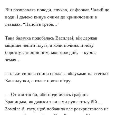
Він розправляв поводи, слухав, як форкав Чалий до
води, і далеко кинув очима до криничовини в
левадах: “Напоїть треба…”
Така балачка подобалась Василеві, він держав
міцніше чепіги плуга, а коли починали нову
борозну, дзвонив ним, мов молодий,— куріла
земля…
І тільки синова спина сіріла за яблуками на стегнах
Канталупки, а голос проти вітру:
— От я хотів би, аби подивилась графиня
Браницька, як дядьки з вилами рушають у бій…
Зомліла б, тату, щоб побачила вас розхристаного на