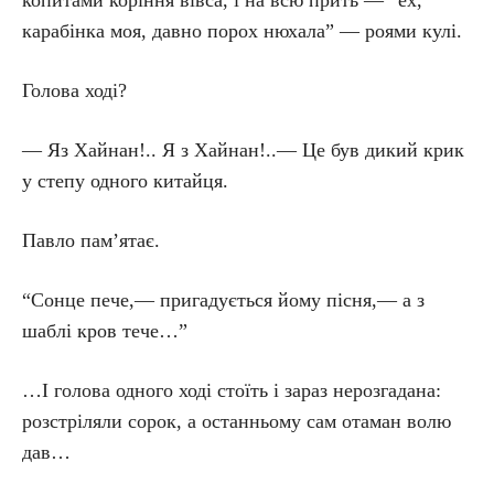
копитами коріння вівса, і на всю прить — “ех,
карабінка моя, давно порох нюхала” — роями кулі.
Голова ході?
— Яз Хайнан!.. Я з Хайнан!..— Це був дикий крик
у степу одного китайця.
Павло пам’ятає.
“Сонце пече,— пригадується йому пісня,— а з
шаблі кров тече…”
…І голова одного ході стоїть і зараз нерозгадана:
розстріляли сорок, а останньому сам отаман волю
дав…