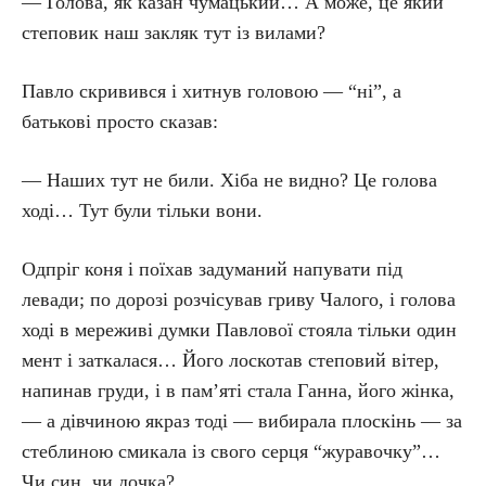
— Голова, як казан чумацький… А може, це який
степовик наш закляк тут із вилами?
Павло скривився і хитнув головою — “ні”, а
батькові просто сказав:
— Наших тут не били. Хіба не видно? Це голова
ході… Тут були тільки вони.
Одпріг коня і поїхав задуманий напувати під
левади; по дорозі розчісував гриву Чалого, і голова
ході в мереживі думки Павлової стояла тільки один
мент і заткалася… Його лоскотав степовий вітер,
напинав груди, і в пам’яті стала Ганна, його жінка,
— а дівчиною якраз тоді — вибирала плоскінь — за
стеблиною смикала із свого серця “журавочку”…
Чи син, чи дочка?..