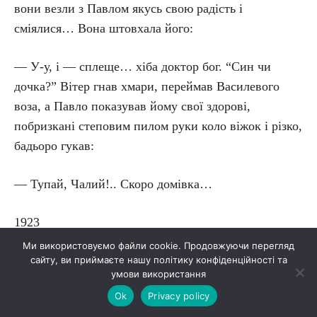
вони везли з Павлом якусь свою радість і
сміялися… Вона штовхала його:
— У-у, і — сплеще… хіба доктор бог. “Син чи
дочка?” Вітер гнав хмари, переймав Василевого
воза, а Павло показував йому свої здорові,
побризкані степовим пилом руки коло віжок і різко,
бадьоро гукав:
— Тупай, Чалий!.. Скоро домівка…
1923
Ми використовуємо файли cookie. Продовжуючи перегляд
Джерело:
ukrlib.com.ua
сайту, ви приймаєте нашу політику конфіденційності та
умови використання
Ok
Privacy policy