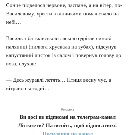
Сонце підвелося червоне, заспане, а на вітер, по-
Василевому, хрести з вінчиками помалювало на
небі…
Василь з батьківською ласкою одрізав синові
паляниці (пилюга хрускала на зубах), підсунув
капустяний листок із салом і повернув голову до
воза, слухав:
— Десь журавлі летять… Птиця весну чує, а
вітряно сьогодні…
Реклама
Ви досі не підписані на телеграм-канал
Літгазети? Натисніть, щоб підписатися!
Посилання на канал