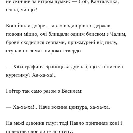
не скінчив за вітром думки: — Соб, Канталупка,
сліпа, чи що?
Коні йшли добре. Павло водив рівно, держав
поводи міцно, очі блищали одним блиском з Чалим,
брови сходилися серпами, прижмурені від пилу,
ступав по землі широко і твердо.
— Хіба графиня Браницька думала, що я її письма
куритиму? Ха-ха-ха!..
І вітер так само разом з Василем:
— Ха-ха-ха!.. Наче воєнна цензура, ха-ха-ха.
На межі дзвонив плуг; тоді Павло припиняв коні і
повертав своє лице до степу: