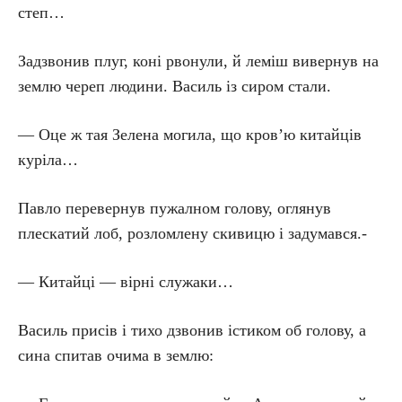
степ…
Задзвонив плуг, коні рвонули, й леміш вивернув на
землю череп людини. Василь із сиром стали.
— Оце ж тая Зелена могила, що кров’ю китайців
куріла…
Павло перевернув пужалном голову, оглянув
плескатий лоб, розломлену скивицю і задумався.-
— Китайці — вірні служаки…
Василь присів і тихо дзвонив істиком об голову, а
сина спитав очима в землю: