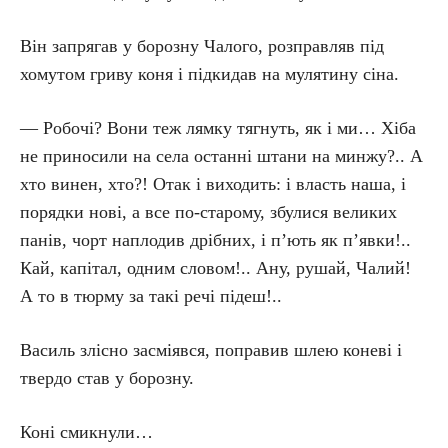
Він запрягав у борозну Чалого, розправляв під
хомутом гриву коня і підкидав на мулятину сіна.
— Робочі? Вони теж лямку тягнуть, як і ми… Хіба
не приносили на села останні штани на минжу?.. А
хто винен, хто?! Отак і виходить: і власть наша, і
порядки нові, а все по-старому, збулися великих
панів, чорт наплодив дрібних, і п’ють як п’явки!..
Кай, капітал, одним словом!.. Ану, рушай, Чалий!
А то в тюрму за такі речі підеш!..
Василь злісно засміявся, поправив шлею коневі і
твердо став у борозну.
Коні смикнули…