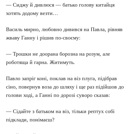
— Сиджу й дивлюся — батько голову китайця
хотять додому везти…
Василь мирно, любовно дивився на Павла, рівняв
жваву Ганну і рішив по-своєму:
— Трошки не доорана борозна на розум, але
роботяща й гарна. Житимуть.
Павло запріг коні, поклав на віз плуга, підібрав
сіно, повернув воза до шляху і ще раз підійшов до
голови ході, а Ганні по дорозі суворо сказав:
— Сідайте з батьком на віз, тільки рептух собі
підклади, понімаєш?