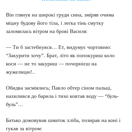
Він глянув на широкі груди сина, зміряв очима
міцну будову його тіла, і легка тінь смутку
заломилась вітром на брові Василя:
— Ти б застебнувся… Ет, видумує чортовню:
“Закурити хочу”. Брат, літо як попокуриш коло
коси — не то закуриш — почорнієш на
жужелицю!..
Обидва засміялись; Павло обтер сіном пальці,
нахилився до барила і тихо ковтав воду — “буль-
буль”…
Батько дожовував шматок хліба, позирав на коні і
гукав за вітром: