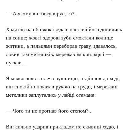
— А якому він богу вірує, га?..
Ходя сів на обніжок і ждав; косі очі його дивились
на сонце; жовті здорові зуби смоктали колінце
житини, а пальцями перебирав траву, здавалось,
ловив там метеликів, мережав їм крильця і —
пускав…
Я мляво зняв з плеча рушницю, підійшов до ході,
він спокійно показав рукою на груди, і мережані
метелики заплутались у лайці отамана:
— Чого ти не прогнав його степом?..
Він сильно ударив прикладом по скивиці ходю, і