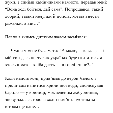
жуки, з синіми камінчиками намисто, передав мені:
“Вона ході боїться, дай сама”. Попрощався, такий
добрий, тільки нелупки й попоїв, хотіла внести
ряжанки, а він…”
Павло з якимсь дитячим жалем засміявся:
— Чудна у мене була мати: “А може,— казала,— і
мій син десь по чужих українах буде скитатись, а
хтось шматок хліба дасть — в горлі стане?..”
Коли напоїв коні, прив’язав до верби Чалого і
приліг сам напитись криничної води, споліскував
барило — у криниці, між зеленим жабуринням,
знову здалась голова ході і пам’ять пустила за
вітром ще одне…