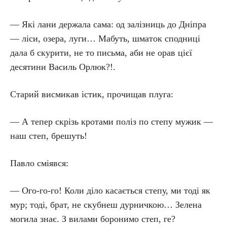
— Які лани держала сама: од залізниць до Дніпра
— ліси, озера, луги… Мабуть, шматок сподниці
дала б скурити, не то письма, аби не орав цієї
десятини Василь Орлюк?!.
Старий висмикав істик, прочищав плуга:
— А тепер скрізь кротами поліз по степу мужик —
наш степ, брешуть!
Павло сміявся:
— Ого-го-го! Коли діло касається степу, ми тоді як
мур; тоді, брат, не скубнеш дурничкою… Зелена
могила знає. З вилами боронимо степ, ге?