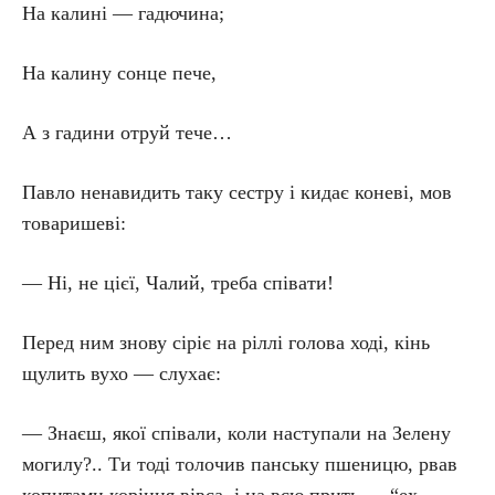
На калині — гадючина;
На калину сонце пече,
А з гадини отруй тече…
Павло ненавидить таку сестру і кидає коневі, мов
товаришеві:
— Ні, не цієї, Чалий, треба співати!
Перед ним знову сіріє на ріллі голова ході, кінь
щулить вухо — слухає:
— Знаєш, якої співали, коли наступали на Зелену
могилу?.. Ти тоді толочив панську пшеницю, рвав