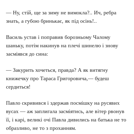
— Ну, стій, ще за зиму не вимокла?.. Ич, ребра
знать, а губою бринькає, як під осінь!..
Василь устав і поправив борозньому Чалому
шаньку, потім накинув на плечі шинелю і знову
засміявся до сина:
— Закурить хочеться, правда? А як витягну
книжечку про Тараса Григоровича,— будеш
сердиться!
Павло скривився і здержав посмішку на русявих
вусах — аж заплигала засміятись, але вітер рвонув
її, і карі, великі очі Павла дивились на батька не то
образливо, не то з проханням.