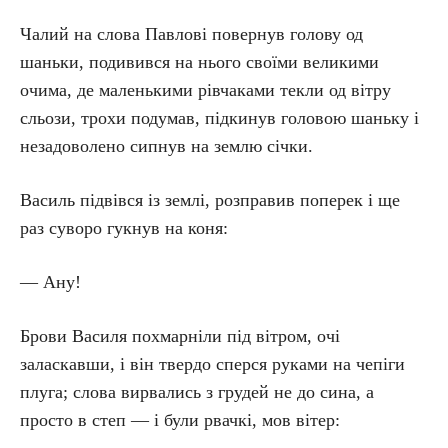
Чалий на слова Павлові повернув голову од
шаньки, подивився на нього своїми великими
очима, де маленькими рівчаками текли од вітру
сльози, трохи подумав, підкинув головою шаньку і
незадоволено сипнув на землю січки.
Василь підвівся із землі, розправив поперек і ще
раз суворо гукнув на коня:
— Ану!
Брови Василя похмарніли під вітром, очі
заласкавши, і він твердо сперся руками на чепіги
плуга; слова вирвались з грудей не до сина, а
просто в степ — і були рвачкі, мов вітер: