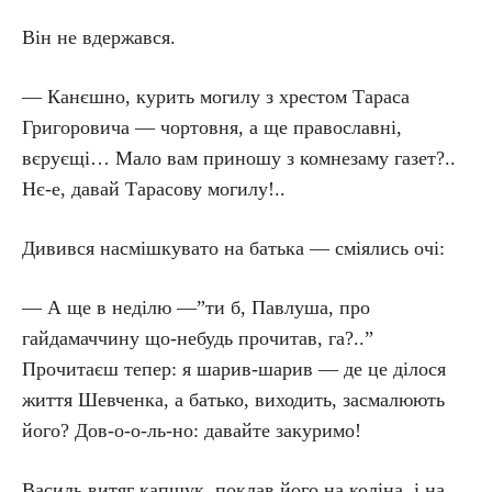
Він не вдержався.
— Канєшно, курить могилу з хрестом Тараса
Григоровича — чортовня, а ще православні,
вєруєщі… Мало вам приношу з комнезаму газет?..
Нє-е, давай Тарасову могилу!..
Дивився насмішкувато на батька — сміялись очі:
— А ще в неділю —”ти б, Павлуша, про
гайдамаччину що-небудь прочитав, га?..”
Прочитаєш тепер: я шарив-шарив — де це ділося
життя Шевченка, а батько, виходить, засмалюють
його? Дов-о-о-ль-но: давайте закуримо!
Василь витяг капшук, поклав його на коліна, і на