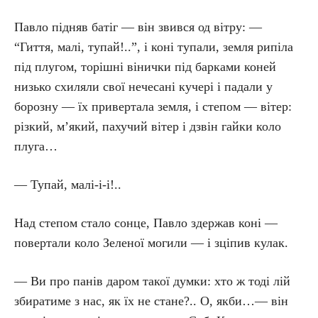
Павло підняв батіг — він звився од вітру: —
“Гиття, малі, тупай!..”, і коні тупали, земля рипіла
під плугом, торішні вінички під барками коней
низько схиляли свої нечесані кучері і падали у
борозну — їх привертала земля, і степом — вітер:
різкий, м’який, пахучий вітер і дзвін гайки коло
плуга…
— Тупай, малі-і-і!..
Над степом стало сонце, Павло здержав коні —
повертали коло Зеленої могили — і зціпив кулак.
— Ви про панів даром такої думки: хто ж тоді лій
збиратиме з нас, як їх не стане?.. О, якби…— він