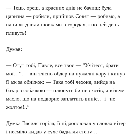
— Тець, ореш, а красних днів не бачиш; була
царизна — робили, прийшов Совєт — робимо, а
пани як длили шовками в городах, і по цей день
пливуть!
Думав:
— Отут тобі, Павле, все твоє — “Учітеся, брати
мої…”,— він злісно обдер на пужалні кору і кинув
її аж за обніжок: — Така тобі чехоня, вийде на
базар з собачкою — плюнуть би не схотів, а візьме
масло, що на подворне заплатить виніс… і “не
жолтоє!..”
Думка Василя горіла, її підхоплював у словах вітер
і несміло кидав у сухе бадилля степу…