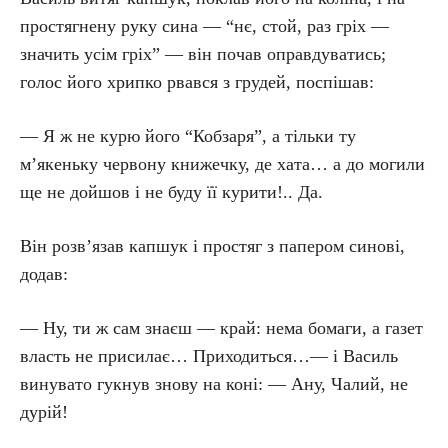
простягнену руку сина — “нє, стой, раз гріх —
значить усім гріх” — він почав оправдуватись;
голос його хрипко рвався з грудей, поспішав:
— Я ж не курю його “Кобзаря”, а тільки ту
м’якеньку червону книжечку, де хата… а до могили
ще не дойшов і не буду її курити!.. Да.
Він розв’язав капшук і простяг з папером синові,
додав:
— Ну, ти ж сам знаєш — край: нема бомаги, а газет
власть не присилає… Приходиться…— і Василь
винувато гукнув знову на коні: — Ану, Чалий, не
дурій!