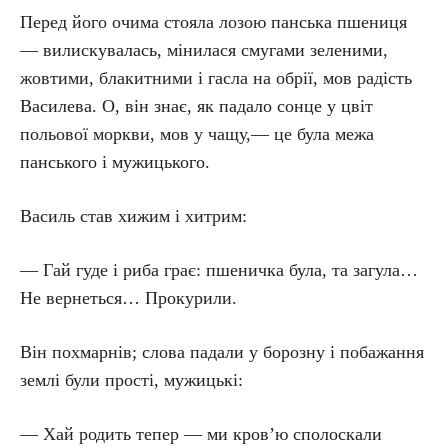
Перед його очима стояла лозою панська пшениця
— вилискувалась, мінилася смугами зеленими,
жовтими, блакитними і гасла на обрії, мов радість
Василева. О, він знає, як падало сонце у цвіт
польової моркви, мов у чащу,— це була межа
панського і мужицького.
Василь став хижим і хитрим:
— Гай гуде і риба грає: пшеничка була, та загула…
Не вернеться… Прокурили.
Він похмарнів; слова падали у борозну і побажання
землі були прості, мужицькі:
— Хай родить тепер — ми кров’ю сполоскали