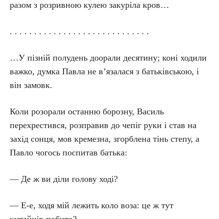
разом з розривною кулею закуріла кров…
. . . . . . . . . . . . . . . . . . . . . . . . . . . . .
…У пізній полудень доорали десятину; коні ходили
важко, думка Павла не в’язалася з батьківською, і
він замовк.
Коли розорали останню борозну, Василь
перехрестився, розправив до чепіг руки і став на
захід сонця, мов кремезна, згорблена тінь степу, а
Павло чогось поспитав батька:
— Де ж ви діли голову ході?
— Е-е, ходя мій лежить коло воза: це ж тут