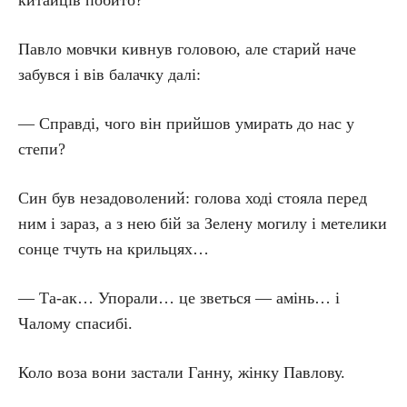
китайців побито?
Павло мовчки кивнув головою, але старий наче
забувся і вів балачку далі:
— Справді, чого він прийшов умирать до нас у
степи?
Син був незадоволений: голова ході стояла перед
ним і зараз, а з нею бій за Зелену могилу і метелики
сонце тчуть на крильцях…
— Та-ак… Упорали… це зветься — амінь… і
Чалому спасибі.
Коло воза вони застали Ганну, жінку Павлову.