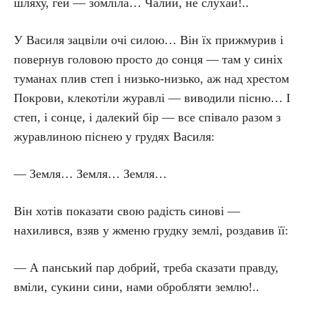
шляху, гей — зомліла… Чалий, не слухай!..
У Василя зацвіли очі силою… Він їх прижмурив і
повернув головою просто до сонця — там у синіх
туманах плив степ і низько-низько, аж над хрестом
Покрови, клекотіли журавлі — виводили пісню… І
степ, і сонце, і далекий бір — все співало разом з
журавлиною піснею у грудях Василя:
— Земля… Земля… Земля…
Він хотів показати свою радість синові —
нахилився, взяв у жменю грудку землі, роздавив її:
— А панський пар добрий, треба сказати правду,
вміли, сукини сини, нами обробляти землю!..