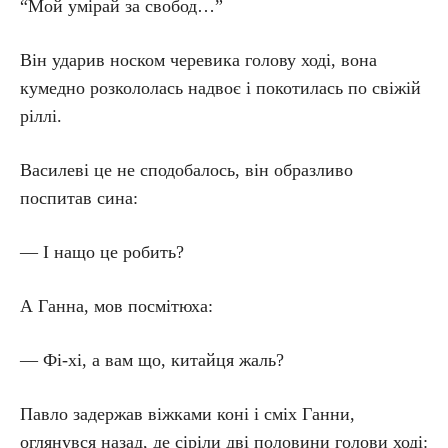
“Мой умірай за свобод…”
Він ударив носком черевика голову ході, вона
кумедно розкололась надвоє і покотилась по свіжій
ріллі.
Василеві це не сподобалось, він образливо
поспитав сина:
— І нащо це робить?
А Ганна, мов посмітюха:
— Фі-хі, а вам що, китайця жаль?
Павло задержав віжками коні і сміх Ганни,
оглянувся назад, де сіріли дві половини голови ході: