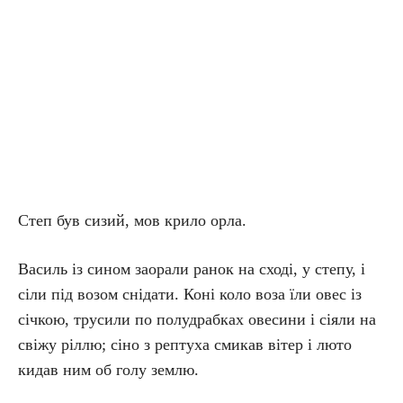
Степ був сизий, мов крило орла.
Василь із сином заорали ранок на сході, у степу, і
сіли під возом снідати. Коні коло воза їли овес із
січкою, трусили по полудрабках овесини і сіяли на
свіжу ріллю; сіно з рептуха смикав вітер і люто
кидав ним об голу землю.