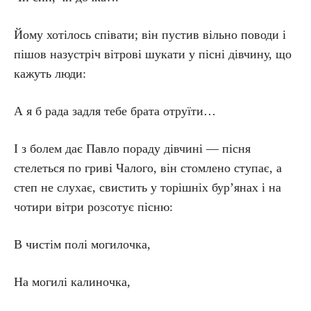
Йому хотілось співати; він пустив вільно поводи і
пішов назустріч вітрові шукати у пісні дівчину, що
кажуть люди:
А я б рада задля тебе брата отруїти…
І з болем дає Павло пораду дівчині — пісня
стелеться по гриві Чалого, він стомлено ступає, а
степ не слухає, свистить у торішніх бур’янах і на
чотири вітри розсотує пісню:
В чистім полі могилочка,
На могилі калиночка,