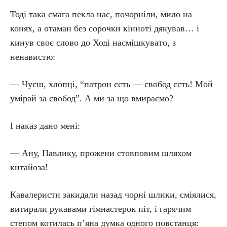
Тоді така смага пекла нас, почорніли, мило на
конях, а отаман без сорочки кінноті дякував… і
кинув своє слово до Ході насмішкувато, з
ненавистю:
— Чуєш, хлопці, “патрон єсть — свобод єсть! Мой
умірай за свобод”. А ми за що вмираємо?
І наказ дано мені:
— Ану, Павлику, прожени стовповим шляхом
китайоза!
Кавалеристи закидали назад чорні шлики, сміялися,
витирали рукавами гімнастерок піт, і гарячим
степом котилась п’яна думка одного повстанця: