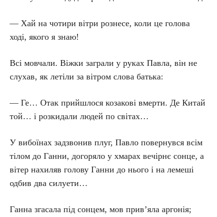
— Хай на чотири вітри рознесе, коли це голова
ході, якого я знаю!
Всі мовчали. Віжки заграли у руках Павла, він не
слухав, як летіли за вітром слова батька:
— Ге… Отак прийшлося козакові вмерти. Де Китай
той… і розкидали людей по світах…
У вибоїнах задзвонив плуг, Павло повернувся всім
тілом до Ганни, догоряло у хмарах вечірнє сонце, а
вітер нахиляв голову Ганни до нього і на лемеші
одбив два силуети…
Ганна згасала під сонцем, мов прив’яла аргонія;