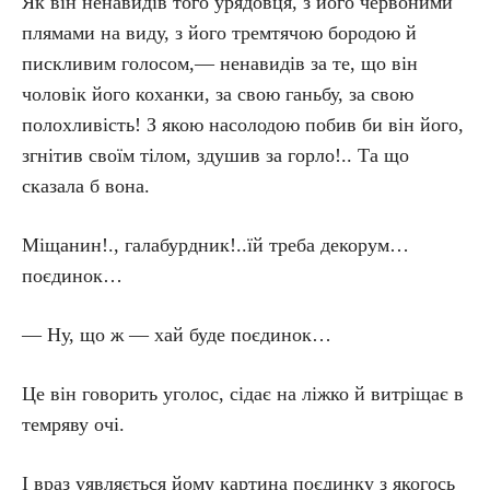
Як він ненавидів того урядовця, з його червоними
плямами на виду, з його тремтячою бородою й
пискливим голосом,— ненавидів за те, що він
чоловік його коханки, за свою ганьбу, за свою
полохливість! З якою насолодою побив би він його,
згнітив своїм тілом, здушив за горло!.. Та що
сказала б вона.
Міщанин!., галабурдник!..їй треба декорум…
поєдинок…
— Ну, що ж — хай буде поєдинок…
Це він говорить уголос, сідає на ліжко й витріщає в
темряву очі.
І враз уявляється йому картина поєдинку з якогось