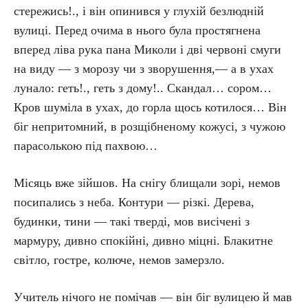
стережись!., і він опинився у глухій безлюдній
вулиці. Перед очима в нього була простягнена
вперед ліва рука пана Миколи і дві червоні смуги
на виду — з морозу чи з зворушення,— а в ухах
лунало: геть!., геть з дому!.. Скандал… сором…
Кров шуміла в ухах, до горла щось котилося… Він
біг непритомний, в розщібненому кожусі, з чужою
парасолькою під пахвою…
Місяць вже зійшов. На снігу блищали зорі, немов
посипались з неба. Контури — різкі. Дерева,
будинки, тини — такі тверді, мов висічені з
мармуру, дивно спокійні, дивно міцні. Блакитне
світло, гостре, колюче, немов замерзло.
Учитель нічого не помічав — він біг вулицею й мав