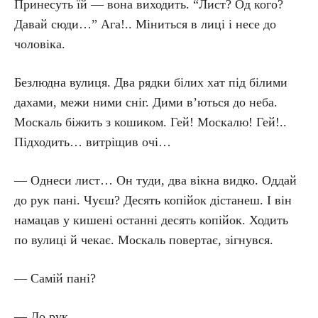
Принесуть їй — вона виходить. “Лист? Од кого?
Давай сюди…” Ага!.. Міниться в лиці і несе до
чоловіка.
Безлюдна вулиця. Два рядки білих хат під білими
дахами, межи ними сніг. Дими в’ються до неба.
Москаль біжить з кошиком. Гей! Москалю! Гей!..
Підходить… витріщив очі…
— Однеси лист… Он туди, два вікна видко. Оддай
до рук пані. Чуєш? Десять копійок дістанеш. І він
намацав у кишені останні десять копійок. Ходить
по вулиці й чекає. Москаль повертає, зігнувся.
— Самій пані?
— До рук.