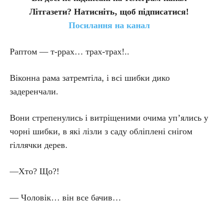
Літгазети? Натисніть, щоб підписатися!
Посилання на канал
Раптом — т-ррах… трах-трах!..
Віконна рама затремтіла, і всі шибки дико
задеренчали.
Вони стрепенулись і витріщеними очима уп’ялись у
чорні шибки, в які лізли з саду обліплені снігом
гіллячки дерев.
—Хто? Що?!
— Чоловік… він все бачив…