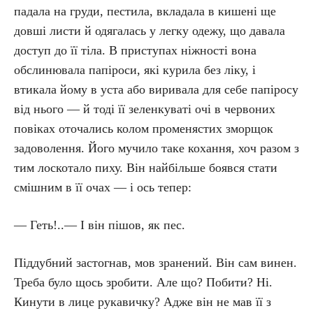
падала на груди, пестила, вкладала в кишені ще
довші листи й одягалась у легку одежу, що давала
доступ до її тіла. В приступах ніжності вона
обслинювала папіроси, які курила без ліку, і
втикала йому в уста або виривала для себе папіросу
від нього — й тоді її зеленкуваті очі в червоних
повіках оточались колом променястих зморщок
задоволення. Його мучило таке кохання, хоч разом з
тим лоскотало пиху. Він найбільше боявся стати
смішним в її очах — і ось тепер:
— Геть!..— І він пішов, як пес.
Піддубний застогнав, мов зранений. Він сам винен.
Треба було щось зробити. Але що? Побити? Ні.
Кинути в лице рукавичку? Адже він не мав її з