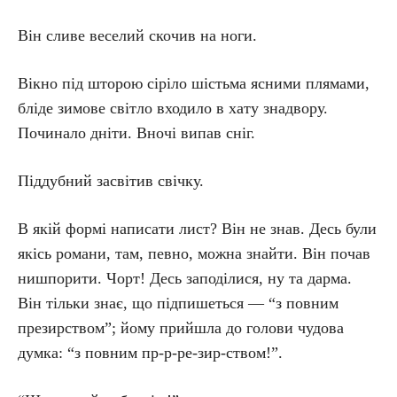
Він сливе веселий скочив на ноги.
Вікно під шторою сіріло шістьма ясними плямами,
бліде зимове світло входило в хату знадвору.
Починало дніти. Вночі випав сніг.
Піддубний засвітив свічку.
В якій формі написати лист? Він не знав. Десь були
якісь романи, там, певно, можна знайти. Він почав
нишпорити. Чорт! Десь заподілися, ну та дарма.
Він тільки знає, що підпишеться — “з повним
презирством”; йому прийшла до голови чудова
думка: “з повним пр-р-ре-зир-ством!”.