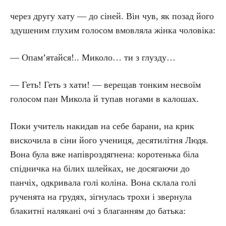
через другу хату — до сіней. Він чув, як позад його
здушеним глухим голосом вмовляла жінка чоловіка:
— Опам’ятайся!.. Миколо… ти з глузду…
— Геть! Геть з хати! — верещав тонким несвоїм
голосом пан Микола й тупав ногами в калошах.
Поки учитель накидав на себе барани, на крик
вискочила в сіни його учениця, десятилітня Людя.
Вона була вже напівроздягнена: коротенька біла
спідничка на білих шлейках, не досягаючи до
панчіх, одкривала голі коліна. Вона склала голі
рученята на грудях, зігнулась трохи і звернула
блакитні налякані очі з благанням до батька: