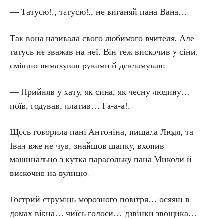
— Татусю!., татусю!., не виганяй пана Вана…
Так вона називала свого любимого вчителя. Але
татусь не зважав на неї. Він теж вискочив у сіни,
смішно вимахував руками й декламував:
— Прийняв у хату, як сина, як чесну людину…
поїв, годував, платив… Га-а-а!..
Щось говорила пані Антоніна, пищала Людя, та
Іван вже не чув, знайшов шапку, вхопив
машинально з кутка парасольку пана Миколи й
вискочив на вулицю.
Гострий струмінь морозного повітря… осяяні в
домах вікна… чиїсь голоси… дзвінки звощика…