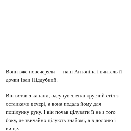
Вони вже повечеряли — пані Антоніна і вчитель її
дочки Іван Піддубний.
Він встав з канапи, одсунув злегка круглий стіл з
останками вечері, а вона подала йому для
поцілунку руку. І він почав цілувати її не з того
боку, де звичайно цілують знайомі, а в долоню і
вище.