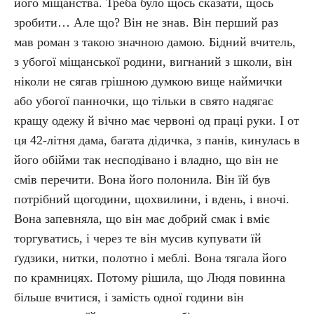
його міщанства. Треба було щось сказати, щось
зробити… Але що? Він не знав. Він перший раз
мав роман з такою значною дамою. Бідний вчитель,
з убогої міщанської родини, вигнаний з школи, він
ніколи не сягав грішною думкою вище наймички
або убогої панночки, що тільки в свято надягає
кращу одежу й вічно має червоні од праці руки. І от
ця 42-літня дама, багата дідичка, з панів, кинулась в
його обійми так несподівано і владно, що він не
смів перечити. Вона його полонила. Він їй був
потрібний щогодини, щохвилини, і вдень, і вночі.
Вона запевняла, що він має добрий смак і вміє
торгуватись, і через те він мусив купувати їй
ґудзики, нитки, полотно і меблі. Вона тягала його
по крамницях. Потому рішила, що Людя повинна
більше вчитися, і замість одної години він