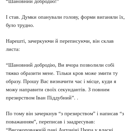
“Шановний добродію!”
І став. Думки опанували голову, форми виганяли їх,
було трудно.
Нарешті, зачеркуючи й переписуючи, він склав
листа:
“Шановний добродію, Ви вчора позволили собі
тяжко образити мене. Тільки кров може змити ту
образу. Прошу Вас визначити час і місце, куди я
можу направити своїх секундантів. З повним
презирством Іван Піддубний”. .
По тому він зачеркнув “з презирством” і написав “з
поважанням”, переписав і заадресував:
“Високоповажній пані Антоніні Цюпа у власні