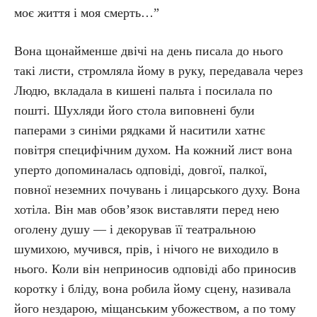
моє життя і моя смерть…”
Вона щонайменше двічі на день писала до нього
такі листи, стромляла йому в руку, передавала через
Людю, вкладала в кишені пальта і посилала по
пошті. Шухляди його стола виповнені були
паперами з синіми рядками й наситили хатнє
повітря специфічним духом. На кожний лист вона
уперто допоминалась одповіді, довгої, палкої,
повної неземних почувань і лицарського духу. Вона
хотіла. Він мав обов’язок виставляти перед нею
оголену душу — і декорував її театральною
шумихою, мучився, прів, і нічого не виходило в
нього. Коли він неприносив одповіді або приносив
коротку і бліду, вона робила йому сцену, називала
його нездарою, міщанським убожеством, а по тому