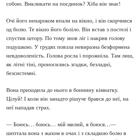
собою. Викликати на поєдинок? Хіба він знає!
Очі його ненароком впали на вікно, і він скорчився
од болю. Те вікно його боліло. Він встав з постелі і
спустив штору. По тому знов ліг і накрив голову
подушкою. У грудях повзла невиразна безформена
невдоволеність. Голова росла і порожніла. Там лиш,
як літні тіні, проносились згадки, безладні,
безсистемні.
Вона приходила до нього в боннину кімнатку.
Цілуй! І коли він занадто рішуче брався до неї, на
неї нападав страх.
— Боюсь… боюсь… мій милий, я боюся…—
шептала вона з жахом в очах і з складкою болю в