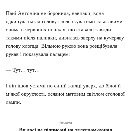
Пані Антоніна не боронила, навпаки, вона
одкинула назад голову і зеленкуватими сльозавими
очима в червоних повіках, що ставали завжди
такими після наливки, дивилась зверху на кучеряву
голову хлопця. Вільною рукою вона розщібувала
рукав і показувала пальцем:
— Тут… тут…
І він ішов устами по синій жилці уверх, до білої й
м’якої округлості, осяяної матовим світлом столової
лампи.
Реклама
Ви досі не підписані на телеграм-канал