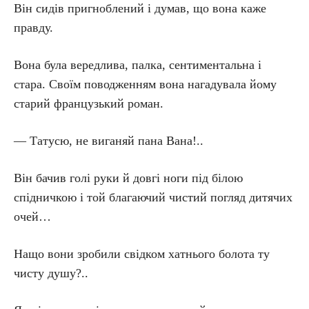
Він сидів пригноблений і думав, що вона каже
правду.
Вона була вередлива, палка, сентиментальна і
стара. Своїм поводженням вона нагадувала йому
старий французький роман.
— Татусю, не виганяй пана Вана!..
Він бачив голі руки й довгі ноги під білою
спідничкою і той благаючий чистий погляд дитячих
очей…
Нащо вони зробили свідком хатнього болота ту
чисту душу?..