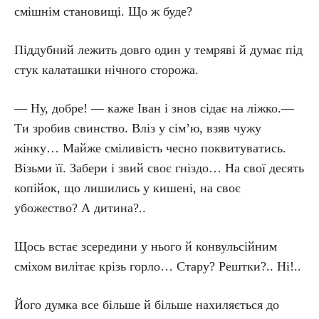
смішнім становищі. Що ж буде?
Піддубний лежить довго один у темряві й думає під
стук калаташки нічного сторожа.
— Ну, добре! — каже Іван і знов сідає на ліжко.—
Ти зробив свинство. Вліз у сім’ю, взяв чужу
жінку… Майже сміливість чесно поквитуватись.
Візьми її. Забери і звий своє гніздо… На свої десять
копійок, що лишились у кишені, на своє
убожество? А дитина?..
Щось встає зсередини у нього й конвульсійним
сміхом вилітає крізь горло… Стару? Рештки?.. Ні!..
Його думка все більше й більше нахиляється до