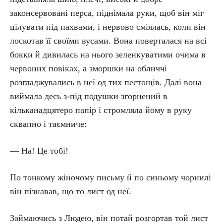
законсервовані перса, піднімала руки, щоб він міг
цілувати під пахвами, і нервово сміялась, коли він
лоскотав її своїми вусами. Вона поверталася на всі
бокки й дивилась на нього зеленкуватими очима в
червоних повіках, а зморшки на обличчі
розгладжувались в неї од тих пестощів. Далі вона
виймала десь з-під подушки згорнений в
кільканадцятеро папір і стромляла йому в руку
сквапно і таємниче:
— На! Це тобі!
По тонкому жіночому письму й по синьому чорнилі
він пізнавав, що то лист од неї.
Займаючись з Людею, він потай розгортав той лист