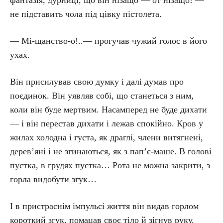
фантазія, дурниці, що він нізащо — от нізащо! —
не підставить чола під цівку пістолета.
— Мі-щанство-о!..— прогучав чужий голос в його
ухах.
Він присилував свою думку і далі думав про
поєдинок. Він уявляв собі, що станеться з ним,
коли він буде мертвим. Насамперед не буде дихати
— і він перестав дихати і лежав спокійно. Кров у
жилах холодна і густа, як драглі, члени витягнені,
дерев’яні і не згинаються, як з пап’є-маше. В голові
пустка, в грудях пустка… Рота не можна закрити, з
горла видобути згук…
І в пристраснім імпульсі життя він видав горлом
короткий згук, помацав своє тіло й зігнув руку.