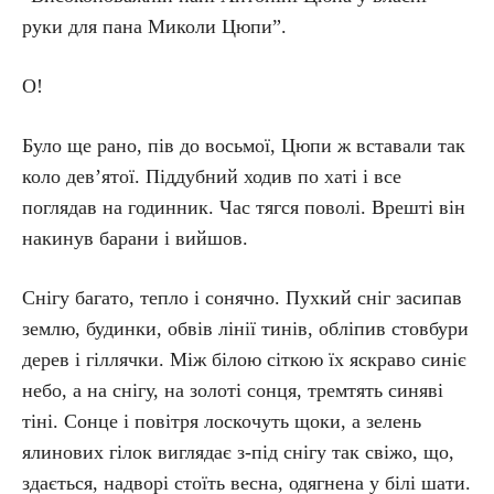
руки для пана Миколи Цюпи”.
О!
Було ще рано, пів до восьмої, Цюпи ж вставали так
коло дев’ятої. Піддубний ходив по хаті і все
поглядав на годинник. Час тягся поволі. Врешті він
накинув барани і вийшов.
Снігу багато, тепло і сонячно. Пухкий сніг засипав
землю, будинки, обвів лінії тинів, обліпив стовбури
дерев і гіллячки. Між білою сіткою їх яскраво синіє
небо, а на снігу, на золоті сонця, тремтять синяві
тіні. Сонце і повітря лоскочуть щоки, а зелень
ялинових гілок виглядає з-під снігу так свіжо, що,
здається, надворі стоїть весна, одягнена у білі шати.