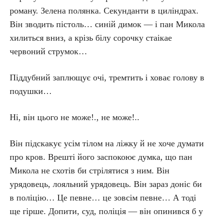
роману. Зелена полянка. Секунданти в циліндрах.
Він зводить пістоль… синій димок — і пан Микола
хилиться вниз, а крізь білу сорочку стаікае
червоний струмок…
Піддубний заплющує очі, тремтить і ховає голову в
подушки…
Ні, він цього не може!., не може!..
Він підскакує усім тілом на ліжку й не хоче думати
про кров. Врешті його заспокоює думка, що пан
Микола не схотів би стрілятися з ним. Він
урядовець, лояльний урядовець. Він зараз доніс би
в поліцію… Це певне… це зовсім певне… А тоді
ще гірше. Допити, суд, поліція — він опинився б у