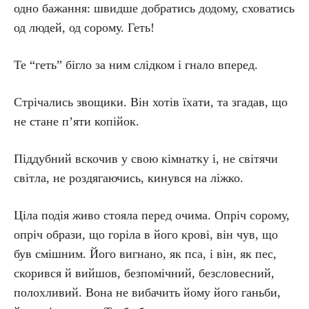
одно бажання: швидше добратись додому, сховатись
од людей, од сорому. Геть!
Те “геть” бігло за ним слідком і гнало вперед.
Стрічались звощики. Він хотів їхати, та згадав, що
не стане п’яти копійок.
Піддубний вскочив у свою кімнатку і, не світячи
світла, не роздягаючись, кинувся на ліжко.
Ціла подія живо стояла перед очима. Опріч сорому,
опріч образи, що горіла в його крові, він чув, що
був смішним. Його вигнано, як пса, і він, як пес,
скорився й вийшов, безпомічний, безсловесний,
полохливий. Вона не вибачить йому його ганьби,