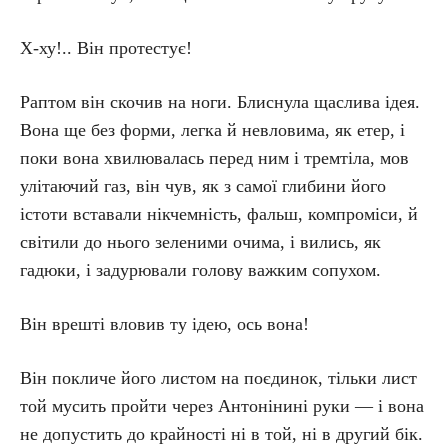
Х-ху!.. Він протестує!
Раптом він скочив на ноги. Блиснула щаслива ідея.
Вона ще без форми, легка й невловима, як етер, і
поки вона хвилювалась перед ним і тремтіла, мов
улітаючий газ, він чув, як з самої глибини його
істоти вставали нікчемність, фальш, компроміси, й
світили до нього зеленими очима, і вились, як
гадюки, і задурювали голову важким сопухом.
Він врешті вловив ту ідею, ось вона!
Він покличе його листом на поєдинок, тільки лист
той мусить пройти через Антонінині руки — і вона
не допустить до крайності ні в той, ні в другий бік.