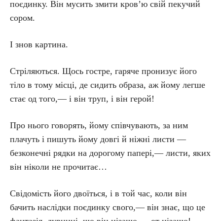
поєдинку. Він мусить змити кров’ю свій пекучий
сором.
І знов картина.
Стріляються. Щось гостре, гаряче пронизує його
тіло в тому місці, де сидить образа, аж йому легше
стає од того,— і він труп, і він герой!
Про нього говорять, йому співчувають, за ним
плачуть і пишуть йому довгі й ніжні листи —
безконечні рядки на дорогому папері,— листи, яких
він ніколи не прочитає…
Свідомість його двоїться, і в той час, коли він
бачить наслідки поєдинку свого,— він знає, що це