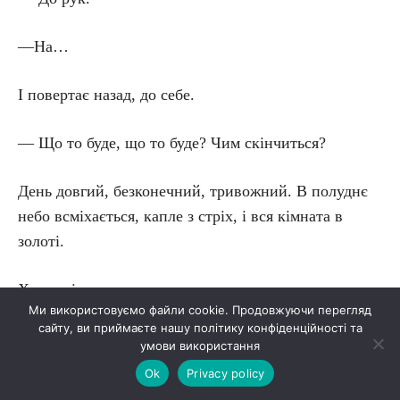
—На…
І повертає назад, до себе.
— Що то буде, що то буде? Чим скінчиться?
День довгий, безконечний, тривожний. В полуднє
небо всміхається, капле з стріх, і вся кімната в
золоті.
Ходить і думає.
Ми використовуємо файли cookie. Продовжуючи перегляд
сайту, ви приймаєте нашу політику конфіденційності та
Обід не йде до горла, в роті сухо, голова важка. Що
умови використання
то буде?
Ok
Privacy policy