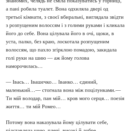
знайомих, челядь не сміла показуватись у горниці,
а пані робила туалет. Вона одхиляла двері од
третьої кімнати, з своєї вбиральні, виглядала звідти
з розпущеним волоссям і з голими руками і кликала
його до себе. Вона цілувала його в очі, щоки, в
уста, палко, без краю, лоскотала розпущеним
волоссям, що пахло згірклою помадою, закидала
голі руки на шию — аж йому голова
наморочилась…
— Івась… Івашечко… Іванко… єдиний,
маленький…— стогнала вона між поцілунками.—
Ти мій володар, пан мій… кров мого серця… поезія
життя… ти мій Ромео…
Потому вона наказувала йому цілувати себе,
підставляла шию, плечі, високі й добре