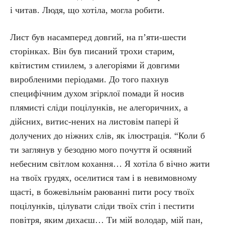
і читав. Людя, що хотіла, могла робити.
Лист був насамперед довгий, на п’яти-шести
сторінках. Він був писаний трохи старим,
квітистим стиилем, з алегоріями й довгими
виробленими періодами. До того пахнув
специфічним духом згірклої помади й носив
плямисті сліди поцілунків, не алегоричних, а
дійсних, витис-нених на листовім папері й
долучених до ніжних слів, як ілюстрація. “Коли б
ти заглянув у безодню мого почуття й осяяний
небесним світлом кохання… Я хотіла б вічно жити
на твоїх грудях, оселитися там і в невимовному
щасті, в божевільнім раюванні пити росу твоїх
поцілунків, цілувати сліди твоїх стіп і пестити
повітря, яким дихаєш… Ти мій володар, мій пан,