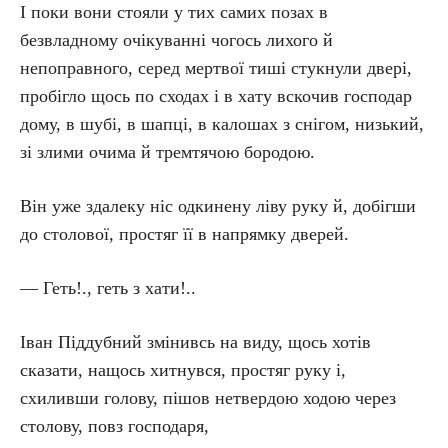
І поки вони стояли у тих самих позах в
безвладному очікуванні чогось лихого й
непоправного, серед мертвої тиші стукнули двері,
пробігло щось по сходах і в хату вскочив господар
дому, в шубі, в шапці, в калошах з снігом, низький,
зі злими очима й тремтячою бородою.
Він уже здалеку ніс одкинену ліву руку й, добігши
до столової, простяг її в напрямку дверей.
— Геть!., геть з хати!..
Іван Піддубний змінивсь на виду, щось хотів
сказати, нащось хитнувся, простяг руку і,
схиливши голову, пішов нетвердою ходою через
столову, повз господаря,