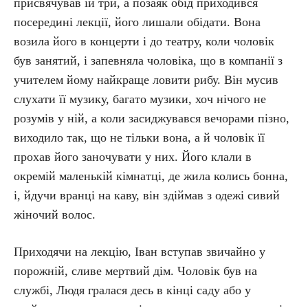
присвячував їй три, а позаяк обід приходився
посередині лекції, його лишали обідати. Вона
возила його в концерти і до театру, коли чоловік
був занятий, і запевняла чоловіка, що в компанії з
учителем йому найкраще ловити рибу. Він мусив
слухати її музику, багато музики, хоч нічого не
розумів у ній, а коли засиджувався вечорами пізно,
виходило так, що не тільки вона, а й чоловік її
прохав його заночувати у них. Його клали в
окремій маленькій кімнатці, де жила колись бонна,
і, йдучи вранці на каву, він здіймав з одежі сивий
жіночий волос.
Приходячи на лекцію, Іван вступав звичайно у
порожній, сливе мертвий дім. Чоловік був на
службі, Людя гралася десь в кінці саду або у