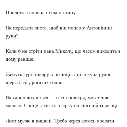
Пролетіла ворона і сіла на тину.
Як передати листа, щоб він попав у Антонінині
руки?
Коли б не стріти пана Миколу, що часом виходить з
дому раніше.
Женуть гурт товару в різниці… ціла купа рудої
шерсті, ніг, рогатих голів.
Як гарно дихається — п’єш повітря, мов тепле
молоко. Сонце засвітило зірку на сніговій гіллячці.
Лист муляє в кишені. Треба через когось послати.