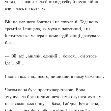
устах,— і одпи-хала його від себе, й неспокійно
озиралась по кутках.
Він не мав чого боятися і не слухав її. Тоді вона
тремтіла І пищала, як муха в павутинні, і ця
інститутська манера в немолодій жінці дратувала
його.
— Ой, ах!., милий, єдиний… боюся… он хтось
іде!., ой!..
І вона тікала від нього, лишивши в йому бажання…
Часом вона була просто жорстокою. Вона
змушувала його цілими вечорами слухати музику,
переважно класичну — Баха, Гайдна, Бетховена,—
і після якоїсь фуги або симфонії, одіграної з