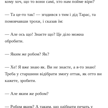
кому хоч, що то вони самі, хто нам пойме віри?
— Та це-то так! — згодився з тим і дід Тарас, та
помовчавши трохи, і сказав їм:
— Але ось що! Знаєте що? Це діло можна
обробити.
— Яким же робом? Як?
— Хе! Я вже знаю як. Ви не знаєте, а я-то знаю!
Треба у старшини відібрати змогу оттак, як отто ви
кажете, зробити.
— Але яким же робом?
— Робом яким? А таким, що одібрати печать у