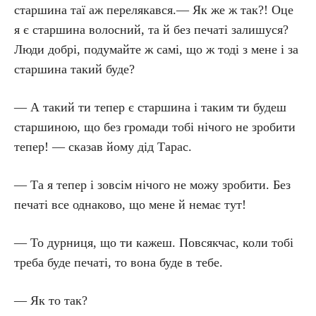
старшина таї аж перелякався.— Як же ж так?! Оце
я є старшина волосний, та й без печаті залишуся?
Люди добрі, подумайте ж самі, що ж тоді з мене і за
старшина такий буде?
— А такий ти тепер є старшина і таким ти будеш
старшиною, що без громади тобі нічого не зробити
тепер! — сказав йому дід Тарас.
— Та я тепер і зовсім нічого не можу зробити. Без
печаті все однаково, що мене й немає тут!
— То дурниця, що ти кажеш. Повсякчас, коли тобі
треба буде печаті, то вона буде в тебе.
— Як то так?