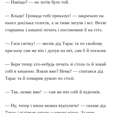
— Навіщо? — не хотів було той.
— Клади! Громада тобі приказує! — закричало на
нього декілька голосів, а за тими загули і всі. Витяг
старшина з кишені печать і постановив її на стіл.
— Гаси свічку! — звелів дід Тарас та по свойому
при-казу сам же він і дунув на неї, сам її й погасив.
— Бери тепер хто-небудь печать зі стола та й ховай
собі в кишеню. Взяли вже? Нема? — спитався дід
Тарас та й помарив рукою по столі.
— Так, немає вже! — сам же він собі й відповів.
— Ну, тепер і вікна можна відтулити! — сказав дід
Тарас і відірвав затулу з одного вікна. За ним