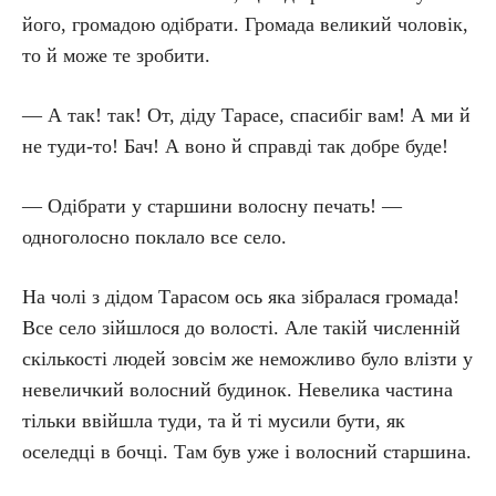
його, громадою одібрати. Громада великий чоловік,
то й може те зробити.
— А так! так! От, діду Тарасе, спасибіг вам! А ми й
не туди-то! Бач! А воно й справді так добре буде!
— Одібрати у старшини волосну печать! —
одноголосно поклало все село.
На чолі з дідом Тарасом ось яка зібралася громада!
Все село зійшлося до волості. Але такій численній
скількості людей зовсім же неможливо було влізти у
невеличкий волосний будинок. Невелика частина
тільки ввійшла туди, та й ті мусили бути, як
оселедці в бочці. Там був уже і волосний старшина.