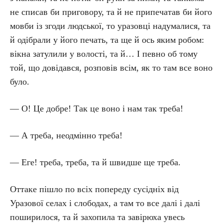
не списав би приговору, та й не припечатав би його
мовби із згоди людської, то уразовці надумалися, та
й одібрали у його печать, та ще й ось яким робом:
вікна затулили у волості, та й… І певно об тому
той, що довідався, розповів всім, як то там все воно
було.
— О! Це добре! Так це воно і нам так треба!
— А треба, неодмінно треба!
— Еге! треба, треба, та й швидше ще треба.
Оттаке пішло по всіх попереду сусідніх від
Уразової селах і слободах, а там то все далі і далі
поширилося, та й захопила та завірюха увесь