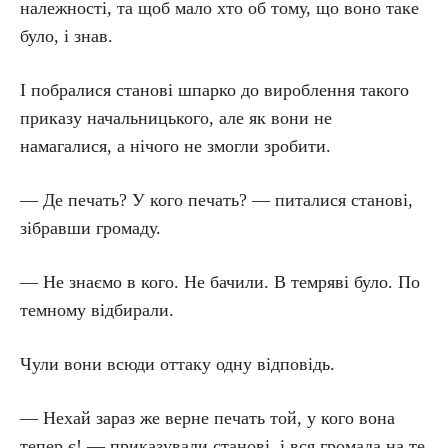
належності, та щоб мало хто об тому, що воно таке
було, і знав.
І побралися станові шпарко до вироблення такого
приказу начальницького, але як вони не
намагалися, а нічого не змогли зробити.
— Де печать? У кого печать? — питалися станові,
зібравши громаду.
— Не знаємо в кого. Не бачили. В темряві було. По
темному відбирали.
Чули вони всюди оттаку одну відповідь.
— Нехай зараз же верне печать той, у кого вона
тепер є! — приказували станові, і вся громада на те