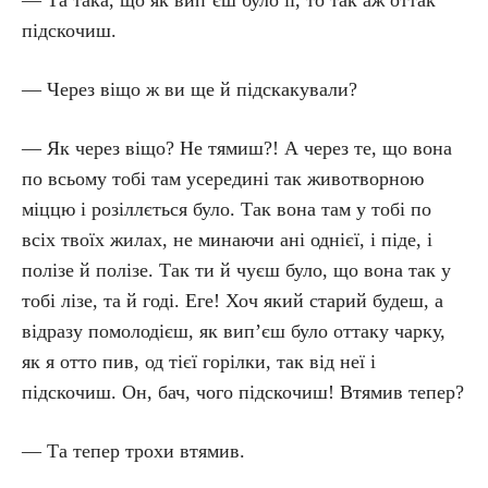
— Та така, що як вип’єш було її, то так аж оттак
підскочиш.
— Через віщо ж ви ще й підскакували?
— Як через віщо? Не тямиш?! А через те, що вона
по всьому тобі там усередині так животворною
міццю і розіллється було. Так вона там у тобі по
всіх твоїх жилах, не минаючи ані однієї, і піде, і
полізе й полізе. Так ти й чуєш було, що вона так у
тобі лізе, та й годі. Еге! Хоч який старий будеш, а
відразу помолодієш, як вип’єш було оттаку чарку,
як я отто пив, од тієї горілки, так від неї і
підскочиш. Он, бач, чого підскочиш! Втямив тепер?
— Та тепер трохи втямив.