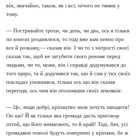
він, звичайно, також, як і всі, нічого не тямив у
тому.
— Постривайте трохи, чи день, чи два, ось я тільки
по книгах роздивлюся, то тоді вже вам певно про
все й розкажу,— сказав він. І чи то з хитрості своєї
сказав так, щоб не загубити свого реноме перед
людьми, чи то, може, він і справді додумувався до
того щиро, та й додумався так, що й сам у тих своїх
покладах упевнився, тільки ось що він сказав
перегодя, ось чим він оголомшив своїх земляків:
— Це, люди добрі, кріпацтво знов хочуть заводити!
Он що! Й як тільки яка громада дасть приговор
оттой, що його иимагають, то й край! Тоді, бач, усі
громадяни поволі будуть повернені у кріпаки, бо ж