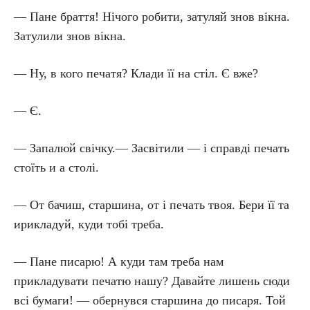
— Пане браття! Нічого робити, затуляй знов вікна.
Затулили знов вікна.
— Ну, в кого печатя? Клади її на стіл. Є вже?
— Є.
— Запалюй свічку.— Засвітили — і справді печать
стоїть и а столі.
— От бачиш, старшина, от і печать твоя. Бери її та
ирикладуй, куди тобі треба.
— Пане писарю! А куди там треба нам
прикладувати печатю нашу? Давайте лишень сюди
всі бумаги! — обернувся старшина до писаря. Той