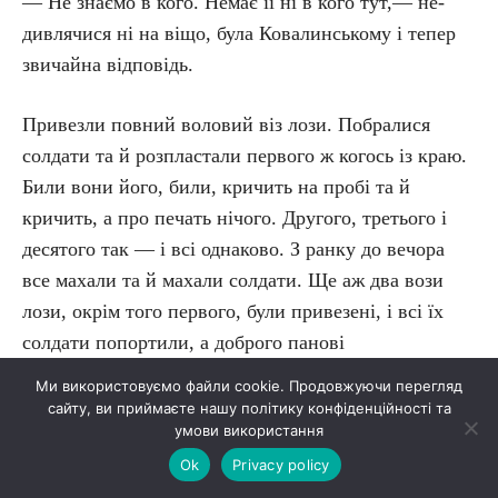
— Не знаємо в кого. Немає її ні в кого тут,— не-
дивлячися ні на віщо, була Ковалинському і тепер
звичайна відповідь.
Привезли повний воловий віз лози. Побралися
солдати та й розпластали первого ж когось із краю.
Били вони його, били, кричить на пробі та й
кричить, а про печать нічого. Другого, третього і
десятого так — і всі однаково. З ранку до вечора
все махали та й махали солдати. Ще аж два вози
лози, окрім того первого, були привезені, і всі їх
солдати попортили, а доброго панові
Ковалинському від того, як є, не було нічого.
Ми використовуємо файли cookie. Продовжуючи перегляд
сайту, ви приймаєте нашу політику конфіденційності та
умови використання
— От які уперті прокляті хахли! — аж лаятися вже
з досади почав був він. Коли ось дійшло діло по
Ok
Privacy policy
ряду до діда, та старезного-старезного, може, навіть