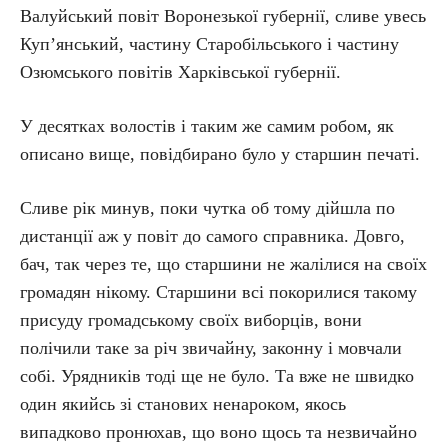
Валуйський повіт Воронезької губернії, сливе увесь
Куп’янський, частину Старобільського і частину
Озюмського повітів Харківської губернії.
У десятках волостів і таким же самим робом, як
описано вище, повідбирано було у старшин печаті.
Сливе рік минув, поки чутка об тому дійшла по
дистанції аж у повіт до самого справника. Довго,
бач, так через те, що старшини не жалілися на своїх
громадян нікому. Старшини всі покорилися такому
присуду громадському своїх виборців, вони
полічили таке за річ звичайну, законну і мовчали
собі. Урядників тоді ще не було. Та вже не швидко
один якийсь зі станових ненароком, якось
випадково пронюхав, що воно щось та незвичайно