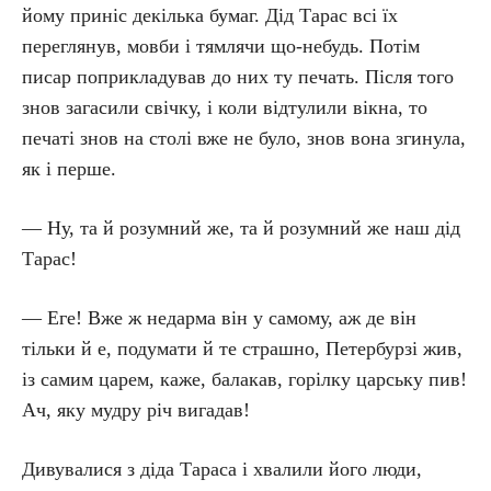
йому приніс декілька бумаг. Дід Тарас всі їх
переглянув, мовби і тямлячи що-небудь. Потім
писар поприкладував до них ту печать. Після того
знов загасили свічку, і коли відтулили вікна, то
печаті знов на столі вже не було, знов вона згинула,
як і перше.
— Ну, та й розумний же, та й розумний же наш дід
Тарас!
— Еге! Вже ж недарма він у самому, аж де він
тільки й е, подумати й те страшно, Петербурзі жив,
із самим царем, каже, балакав, горілку царську пив!
Ач, яку мудру річ вигадав!
Дивувалися з діда Тараса і хвалили його люди,