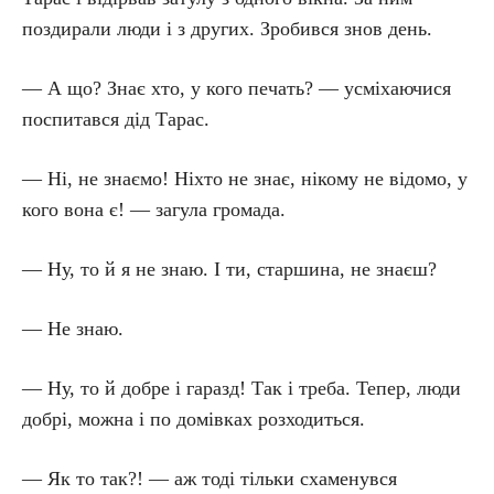
поздирали люди і з других. Зробився знов день.
— А що? Знає хто, у кого печать? — усміхаючися
поспитався дід Тарас.
— Ні, не знаємо! Ніхто не знає, нікому не відомо, у
кого вона є! — загула громада.
— Ну, то й я не знаю. І ти, старшина, не знаєш?
— Не знаю.
— Ну, то й добре і гаразд! Так і треба. Тепер, люди
добрі, можна і по домівках розходиться.
— Як то так?! — аж тоді тільки схаменувся