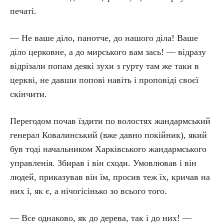
печаті.
— Не ваше діло, панотче, до нашого діла! Ваше
діло церковне, а до мирського вам зась! — відразу
відрізали попам деякі зухи з гурту там же таки в
церкві, не давши попові навіть і проповіді своєї
скінчити.
Перегодом почав їздити по волостях жандармський
генерал Ковалинський (вже давно покійник), який
був тоді начальником Харківського жандармського
управленія. Збирав і він сходи. Умовлював і він
людей, приказував він їм, просив теж їх, кричав на
них і, як є, а нічогісінько зо всього того.
— Все однаково, як до дерева, так і до них! —