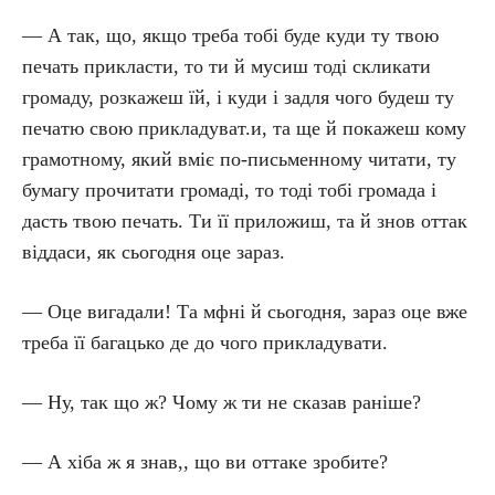
— А так, що, якщо треба тобі буде куди ту твою
печать прикласти, то ти й мусиш тоді скликати
громаду, розкажеш їй, і куди і задля чого будеш ту
печатю свою прикладуват.и, та ще й покажеш кому
грамотному, який вміє по-письменному читати, ту
бумагу прочитати громаді, то тоді тобі громада і
дасть твою печать. Ти її приложиш, та й знов оттак
віддаси, як сьогодня оце зараз.
— Оце вигадали! Та мфні й сьогодня, зараз оце вже
треба її багацько де до чого прикладувати.
— Ну, так що ж? Чому ж ти не сказав раніше?
— А хіба ж я знав,, що ви оттаке зробите?