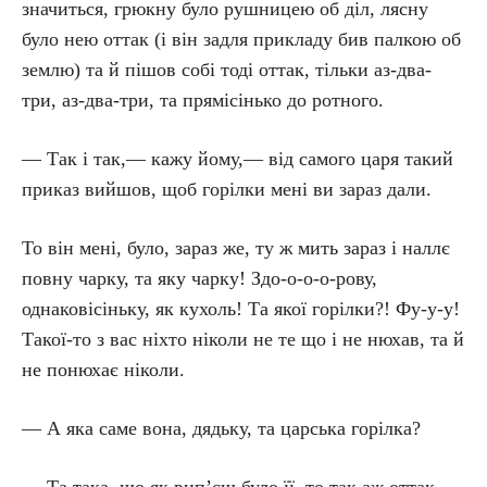
значиться, грюкну було рушницею об діл, лясну
було нею оттак (і він задля прикладу бив палкою об
землю) та й пішов собі тоді оттак, тільки аз-два-
три, аз-два-три, та прямісінько до ротного.
— Так і так,— кажу йому,— від самого царя такий
приказ вийшов, щоб горілки мені ви зараз дали.
То він мені, було, зараз же, ту ж мить зараз і наллє
повну чарку, та яку чарку! Здо-о-о-о-рову,
однаковісіньку, як кухоль! Та якої горілки?! Фу-у-у!
Такої-то з вас ніхто ніколи не те що і не нюхав, та й
не понюхає ніколи.
— А яка саме вона, дядьку, та царська горілка?