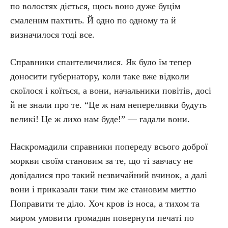
по волостях діється, щось воно дуже буцім
смаленим пахтить. Й одно по одному та й
визначилося тоді все.
Справники спантеличилися. Як було їм тепер
доносити губернатору, коли таке вже відколи
скоїлося і коїться, а вони, начальники повітів, досі
й не знали про те. “Це ж нам непереливки будуть
великі! Це ж лихо нам буде!” — гадали вони.
Наскромадили справники попереду всього доброї
моркви своїм становим за те, що ті завчасу не
довідалися про такий незвичайний вчинок, а далі
вони і приказали таки тим же становим миттю
Поправити те діло. Хоч кров із носа, а тихом та
миром умовити громадян повернути печаті по