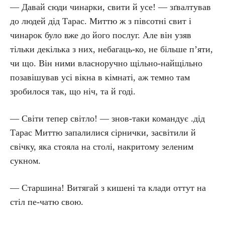
— Давай сюди чинарки, свити й усе! — зґвалтував
до людей дід Тарас. Миттю ж з півсотні свит і
чинарок було вже до його послуг. Але він узяв
тільки декілька з них, небагаць-ко, не більше п’яти,
чи що. Він ними власноручно щільно-найщільно
позавішував усі вікна в кімнаті, аж темно там
зробилося так, що ніч, та й годі.
— Світи тепер світло! — знов-таки командує .дід
Тарас Миттю запалилися сірнички, засвітили й
свічку, яка стояла на столі, накритому зеленим
сукном.
— Старшина! Витягай з кишені та клади оттут на
стіл пе-чатю свою.