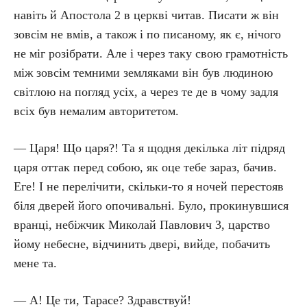
навіть й Апостола 2 в церкві читав. Писати ж він
зовсім не вмів, а також і по писаному, як є, нічого
не міг розібрати. Але і через таку свою грамотність
між зовсім темними земляками він був людиною
світлою на погляд усіх, а через те де в чому задля
всіх був немалим авторитетом.
— Царя! Що царя?! Та я щодня декілька літ підряд
царя оттак перед собою, як оце тебе зараз, бачив.
Еге! І не перелічити, скільки-то я ночей перестояв
біля дверей його опочивальні. Було, прокинувшися
вранці, небіжчик Миколай Павлович 3, царство
йому небесне, відчинить двері, вийде, побачить
мене та.
— А! Це ти, Тарасе? Здравствуй!