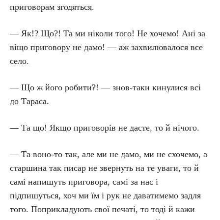
приговорам згодяться.
— Як!? Що?! Та ми ніколи того! Не хочемо! Ані за
віщо приговору не дамо! — аж захвилювалося все
село.
— Що ж його робити?! — знов-таки кинулися всі
до Тараса.
— Та що! Якщо приговорів не дасте, то й нічого.
— Та воно-то так, але ми не дамо, ми не схочемо, а
старшина так писар не звернуть на те уваги, то й
самі напишуть приговора, самі за нас і
підпишуться, хоч ми їм і рук не даватимемо задля
того. Поприкладують свої печаті, то тоді й кажи