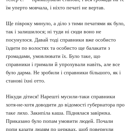
їм уперто мовчала, і ніхто печаті не вертав.
Ще півроку минуло, а діло з тими печатями як було,
так і залишилося; ні туди ні сюди воно не
посунулося. Давай тоді справники вже особисто
їздити по волостях та особисто ще балакати з
громадами, умовлювати їх. Було таке, що
справники і гримали й упрохували навіть, але все
було дарма. Не зробили і справники більшого, як і
станові їхні отто.
Нікуди дітися! Нарешті мусили-таки справники
хотя-не-хотя доводити до відомості губернатора про
таке лихо. Закипіла каша. Піднялася завірюха.
Приказано було попам умовити людей. Почали
попи казати людям по церквах, щоб повернули