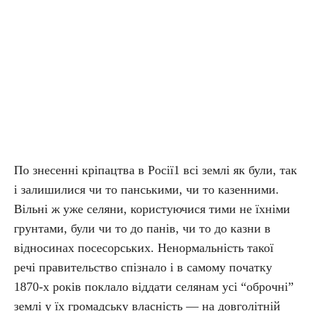
По знесенні кріпацтва в Росії1 всі землі як були, так
і залишилися чи то панськими, чи то казенними.
Вільні ж уже селяни, користуючися тими не їхніми
грунтами, були чи то до панів, чи то до казни в
відносинах посесорських. Ненормальність такої
речі правительство спізнало і в самому початку
1870-х років поклало віддати селянам усі “оброчні”
землі у їх громадську власність — на довголітній