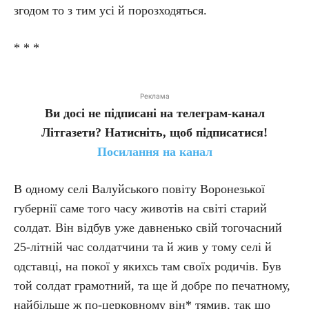
згодом то з тим усі й порозходяться.
* * *
Реклама
Ви досі не підписані на телеграм-канал
Літгазети? Натисніть, щоб підписатися!
Посилання на канал
В одному селі Валуйського повіту Воронезької
губернії саме того часу животів на світі старий
солдат. Він відбув уже давненько свій тогочасний
25-літній час солдатчини та й жив у тому селі й
одставці, на покої у якихсь там своїх родичів. Був
той солдат грамотний, та ще й добре по печатному,
найбільше ж по-церковному він* тямив, так що