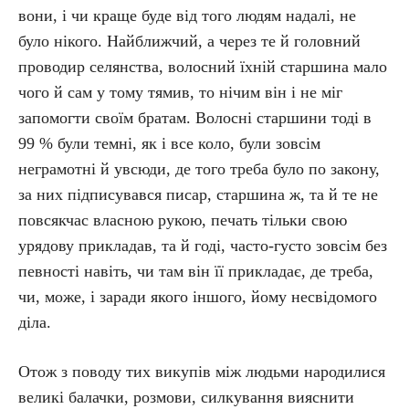
вони, і чи краще буде від того людям надалі, не
було нікого. Найближчий, а через те й головний
проводир селянства, волосний їхній старшина мало
чого й сам у тому тямив, то нічим він і не міг
запомогти своїм братам. Волосні старшини тоді в
99 % були темні, як і все коло, були зовсім
неграмотні й увсюди, де того треба було по закону,
за них підписувався писар, старшина ж, та й те не
повсякчас власною рукою, печать тільки свою
урядову прикладав, та й годі, часто-густо зовсім без
певності навіть, чи там він її прикладає, де треба,
чи, може, і заради якого іншого, йому несвідомого
діла.
Отож з поводу тих викупів між людьми народилися
великі балачки, розмови, силкування вияснити