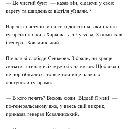
— Це чистий бунт! — казав він, сідаючи у свою
карету та швиденько відтіля уїздячи. ‘
Нарешті наступили на села донські козаки і кінні
гусарські полки з Харкова та з Чугуєва. З ними їхав
і генерал Ковалинський.
Почали зі слободи Сенькова. Зібрали, чи краще
сказати, зігнали всіх мужиків на вигон. Щоб люди
не порозбігалися, то все товпище навколо
обступили гусарами.
— В кого печать? Виходь сюди! Віддай її мені! —
по-генеральському вже, у ввесь свій викрик,
приказав генерал Ковалинський.