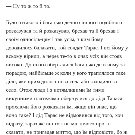
— Ну то ж то й то.
Було оттакого і багацько дечого іншого подібного
розказував та й розказував, брехав та й брехав і
своїм односіль-цям і так усім, з ким йому
доводилося балакати, той солдат Тарас. І всі йому у
всьому вірили, а через те-то в очах усіх він стояв
високо. До нього оберталися багацько де в чому за
порадою, найбільше ж коли у кого траплялося таке
діло, яке приходило з-поза села або заходило за
село. Отож люди і з нетямливими їм тими
викупними платежами обернулися до діда Тараса,
прохаючи його розказати їм, якщо він знає, що
воно таке? І дід Тарас не відмовився від того, хоч
відразу, зараз же він їм і не міг нічого про те
сказати, не пригадав миттю, що їм відповісти, бо ж