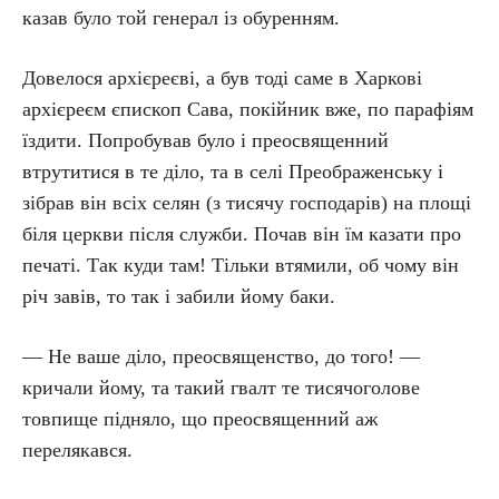
казав було той генерал із обуренням.
Довелося архієреєві, а був тоді саме в Харкові
архієреєм єпископ Сава, покійник вже, по парафіям
їздити. Попробував було і преосвященний
втрутитися в те діло, та в селі Преображенську і
зібрав він всіх селян (з тисячу господарів) на площі
біля церкви після служби. Почав він їм казати про
печаті. Так куди там! Тільки втямили, об чому він
річ завів, то так і забили йому баки.
— Не ваше діло, преосвященство, до того! —
кричали йому, та такий гвалт те тисячоголове
товпище підняло, що преосвященний аж
перелякався.