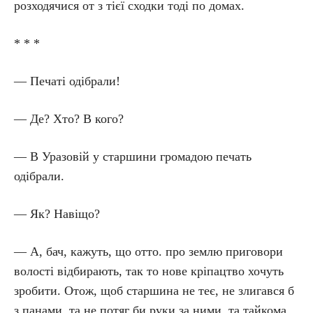
розходячися от з тієї сходки тоді по домах.
* * *
— Печаті одібрали!
— Де? Хто? В кого?
— В Уразовій у старшини громадою печать
одібрали.
— Як? Навіщо?
— А, бач, кажуть, що отто. про землю приговори
волості відбирають, так то нове кріпацтво хочуть
зробити. Отож, щоб старшина не теє, не злигався б
з панами, та не потяг би руки за ними, та тайкома