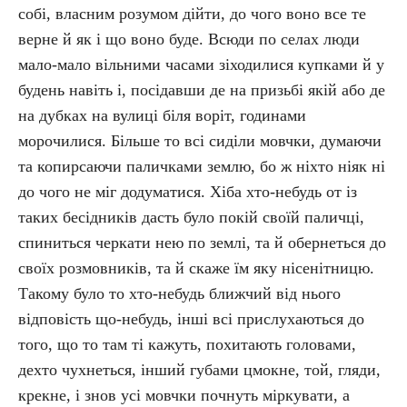
собі, власним розумом дійти, до чого воно все те
верне й як і що воно буде. Всюди по селах люди
мало-мало вільними часами зіходилися купками й у
будень навіть і, посідавши де на призьбі якій або де
на дубках на вулиці біля воріт, годинами
морочилися. Більше то всі сиділи мовчки, думаючи
та копирсаючи паличками землю, бо ж ніхто ніяк ні
до чого не міг додуматися. Хіба хто-небудь от із
таких бесідників дасть було покій своїй паличці,
спиниться черкати нею по землі, та й обернеться до
своїх розмовників, та й скаже їм яку нісенітницю.
Такому було то хто-небудь ближчий від нього
відповість що-небудь, інші всі прислухаються до
того, що то там ті кажуть, похитають головами,
дехто чухнеться, інший губами цмокне, той, гляди,
крекне, і знов усі мовчки почнуть міркувати, а