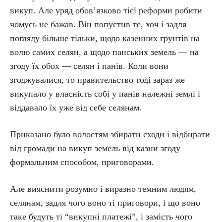
викуп. Але уряд обов’язково тієї реформи робити
чомусь не бажав. Він попустив те, хоч і задля
погляду більше тільки, щодо казенних грунтів на
волю самих селян, а щодо панських земель — на
згоду їх обох — селян і панів. Коли вони
згоджувалися, то правительство тоді зараз же
викупало у власність собі у панів належні землі і
віддавало їх уже від себе селянам.
Приказано було волостям збирати сходи і відбирати
від громади на викуп земель від казни згоду
формальним способом, приговорами.
Але вияснити розумно і виразно темним людям,
селянам, задля чого воно ті приговори, і що воно
таке будуть ті “викупні платежі”, і замість чого