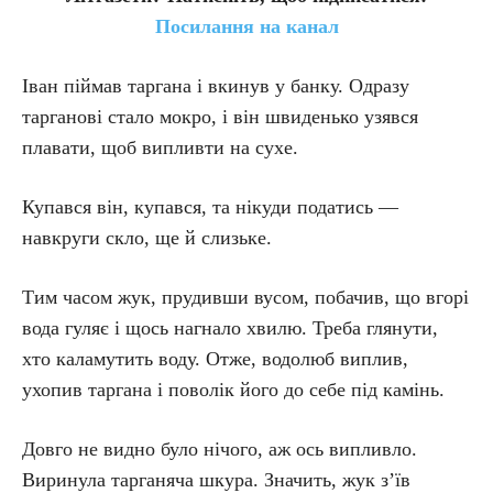
Посилання на канал
Іван піймав таргана і вкинув у банку. Одразу
тарганові стало мокро, і він швиденько узявся
плавати, щоб випливти на сухе.
Купався він, купався, та нікуди податись —
навкруги скло, ще й слизьке.
Тим часом жук, прудивши вусом, побачив, що вгорі
вода гуляє і щось нагнало хвилю. Треба глянути,
хто каламутить воду. Отже, водолюб виплив,
ухопив таргана і поволік його до себе під камінь.
Довго не видно було нічого, аж ось випливло.
Виринула тарганяча шкура. Значить, жук з’їв