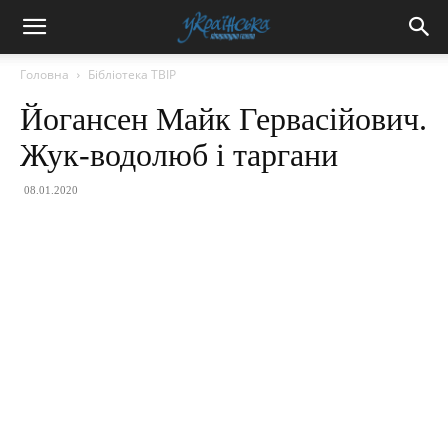
Головна
Бібліотека ТВІР
Йогансен Майк Гервасійович.
Жук-водолюб і таргани
08.01.2020