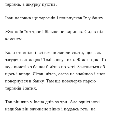
таргана, а шкурку пустив.
Іван наловив ще тарганів і понапускав їх у банку.
Жук поїв їх з троє і більше не виринав. Сидів під
каменем.
Коли стемніло і всі вже полягали спати, щось як
загуде: ж-ж-ж-цок! Тоді знову тихо. Ж-ж-ж-цок! То
жук вилетів з банки й літав по хаті. Зачепиться об
щось і впаде. Літав, літав, озера не знайшов і знов
повернувся в банку. Там ще повечеряв парою
тарганів і затих.
Так він жив у Івана днів зо три. Але однієї ночі
надибав він одчинене вікно і подавсь геть, на