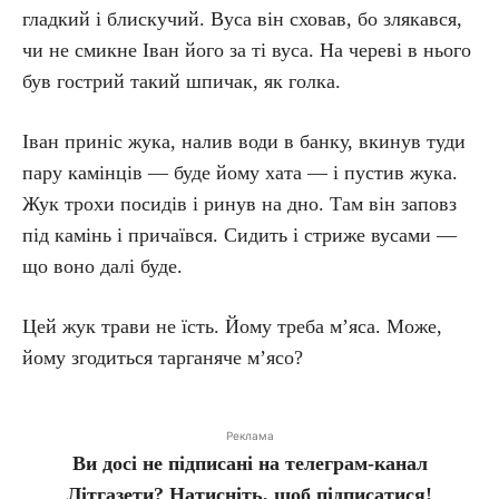
гладкий і блискучий. Вуса він сховав, бо злякався,
чи не смикне Іван його за ті вуса. На череві в нього
був гострий такий шпичак, як голка.
Іван приніс жука, налив води в банку, вкинув туди
пару камінців — буде йому хата — і пустив жука.
Жук трохи посидів і ринув на дно. Там він заповз
під камінь і причаївся. Сидить і стриже вусами —
що воно далі буде.
Цей жук трави не їсть. Йому треба м’яса. Може,
йому згодиться тарганяче м’ясо?
Реклама
Ви досі не підписані на телеграм-канал
Літгазети? Натисніть, щоб підписатися!