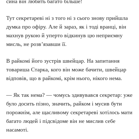
сина він любить багато більше!
Тут секретареві ні з того ні з сього знову прийшла
думка про офіру. Але й зараз, як і тоді вранці, він
махнув рукою й уперто відкинув цю неприємну
мисль, не розв’язавши її.
В райкомі його зустрів швейцар. На запитання
товариша Старка, кого він може бачити, швейцар
відповів, що в райкомі, крім нього, нікого нема.
— Як так нема? — чомусь здивувався секретар: уже
було досить пізно, значить, райком і мусив бути
порожнім, але щасливому секретареві хотілось мати
багато людей і підсвідоме він не мислив себе
насамоті.