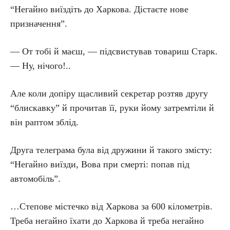
“Негайно виїздіть до Харкова. Дістаєте нове
призначення”.
— От тобі й маєш, — підсвистував товариш Старк.
— Ну, нічого!..
Але коли допіру щасливий секретар розтяв другу
“блискавку” й прочитав її, руки йому затремтіли й
він раптом зблід.
Друга телеграма була від дружини й такого змісту:
“Негайно виїзди, Вова при смерті: попав під
автомобіль”.
…Степове містечко від Харкова за 600 кілометрів.
Треба негайно їхати до Харкова й треба негайно