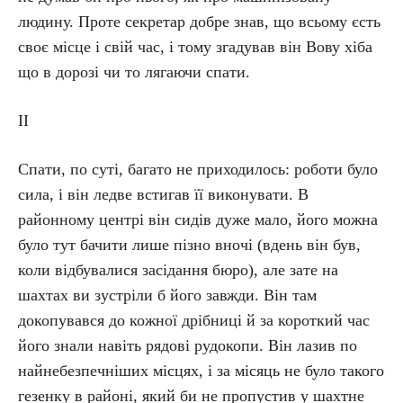
людину. Проте секретар добре знав, що всьому єсть
своє місце і свій час, і тому згадував він Вову хіба
що в дорозі чи то лягаючи спати.
ІI
Спати, по суті, багато не приходилось: роботи було
сила, і він ледве встигав її виконувати. В
районному центрі він сидів дуже мало, його можна
було тут бачити лише пізно вночі (вдень він був,
коли відбувалися засідання бюро), але зате на
шахтах ви зустріли б його завжди. Він там
докопувався до кожної дрібниці й за короткий час
його знали навіть рядові рудокопи. Він лазив по
найнебезпечніших місцях, і за місяць не було такого
гезенку в районі, який би не пропустив у шахтне