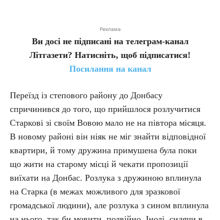
Реклама
Ви досі не підписані на телеграм-канал
Літгазети? Натисніть, щоб підписатися!
Посилання на канал
Переїзд із степового району до Донбасу
спричинився до того, що прийшлося розлучитися
Старкові зі своїм Вовою мало не на півтора місяця.
В новому районі він ніяк не міг знайти відповідної
квартири, й тому дружина примушена була поки
що жити на старому місці й чекати пропозиції
виїхати на Донбас. Розлука з дружиною вплинула
на Старка (в межах можливого для зразкової
громадської людини), але розлука з сином вплинула
на нього, так би мовити, подвійно. Іноді, сидячи в