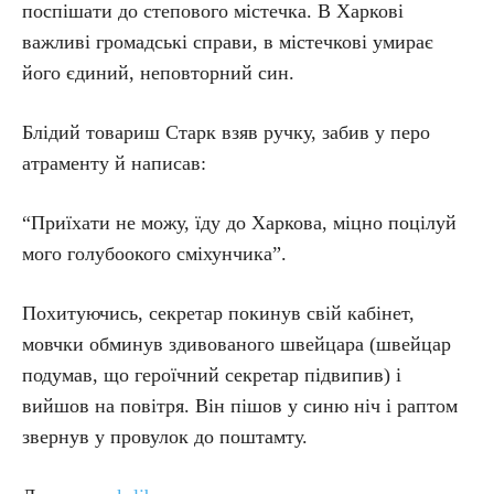
поспішати до степового містечка. В Харкові
важливі громадські справи, в містечкові умирає
його єдиний, неповторний син.
Блідий товариш Старк взяв ручку, забив у перо
атраменту й написав:
“Приїхати не можу, їду до Харкова, міцно поцілуй
мого голубоокого сміхунчика”.
Похитуючись, секретар покинув свій кабінет,
мовчки обминув здивованого швейцара (швейцар
подумав, що героїчний секретар підвипив) і
вийшов на повітря. Він пішов у синю ніч і раптом
звернув у провулок до поштамту.