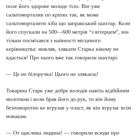
поле його здорове молоде тіло. Він уже
сальтоморталив по кріпях так, як може
сальтоморталити хіба що заправський шахтар. Коли
його спускали на 500—600 метрів “з вітерцем”, він
тільки посміхався з наївності місцевого
керівництва: мовляв, злякати Старка нікому не
вдасться! Про нього вже так говорили шахтарі:
— Це не білоручка! Цього не злякаєш!
Товариш Старк уже добре володів навіть відбійним
молотком і коли брав його до рук, то він йому
безповоротно ке вгрузав у пласт, як він вгрузає всім
новакам.
— От щаслива людина! — говорили всюди про