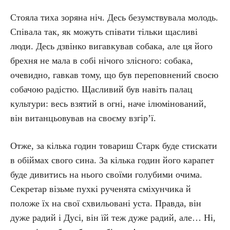
Стояла тиха зоряна ніч. Десь безумствувала молодь.
Співала так, як можуть співати тільки щасливі
люди. Десь дзвінко вигавкував собака, але ця його
брехня не мала в собі нічого злісного: собака,
очевидно, гавкав тому, що був переповнений своєю
собачою радістю. Щасливий був навіть палац
культури: весь взятий в огні, наче ілюмінований,
він витанцьовував на своєму взгір’ї.
Отже, за кілька годин товариш Старк буде стискати
в обіймах свого сина. За кілька годин його карапет
буде дивитись на нього своїми голубими очима.
Секретар візьме пухкі рученята сміхунчика й
положе їх на свої схвильовані уста. Правда, він
дуже радий і Дусі, він їй теж дуже радий, але… Ні,