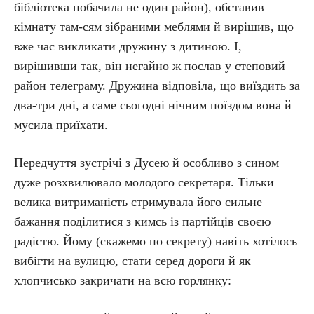
бібліотека побачила не один район), обставив
кімнату там-сям зібраними меблями й вирішив, що
вже час викликати дружину з дитиною. І,
вирішивши так, він негайно ж послав у степовий
район телеграму. Дружина відповіла, що виїздить за
два-три дні, а саме сьогодні нічним поїздом вона й
мусила приїхати.
Передчуття зустрічі з Дусею й особливо з сином
дуже розхвилювало молодого секретаря. Тільки
велика витриманість стримувала його сильне
бажання поділитися з кимсь із партійців своєю
радістю. Йому (скажемо по секрету) навіть хотілось
вибігти на вулицю, стати серед дороги й як
хлопчисько закричати на всю горлянку: