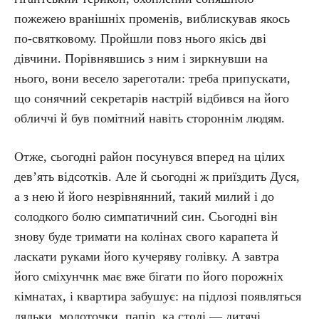
пожежею вранішніх променів, виблискував якось
по-святковому. Пройшли повз нього якісь дві
дівчини. Порівнявшись з ним і зиркнувши на
нього, вони весело зареготали: треба припускати,
що сонячний секретарів настрій відбився на його
обличчі й був помітний навіть стороннім людям.
Отже, сьогодні район посунувся вперед на цілих
дев’ять відсотків. Але й сьогодні ж приїздить Дуся,
а з нею й його незрівнянний, такий милий і до
солодкого болю симпатичний син. Сьогодні він
знову буде тримати на колінах свого карапета й
ласкати руками його кучеряву голівку. А завтра
його сміхунчнк має вже бігати по його порожніх
кімнатах, і квартира забушує: на підлозі появляться
ляльки, молоточки, папір, ка столі — дитячі