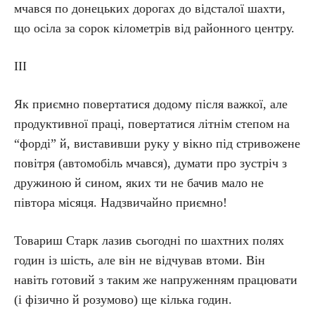
мчався по донецьких дорогах до відсталої шахти,
що осіла за сорок кілометрів від районного центру.
ІII
Як приємно повертатися додому після важкої, але
продуктивної праці, повертатися літнім степом на
“форді” й, виставивши руку у вікно під стривожене
повітря (автомобіль мчався), думати про зустріч з
дружиною й сином, яких ти не бачив мало не
півтора місяця. Надзвичайно приємно!
Товариш Старк лазив сьогодні по шахтних полях
годин із шість, але він не відчував втоми. Він
навіть готовий з таким же напруженням працювати
(і фізично й розумово) ще кілька годин.