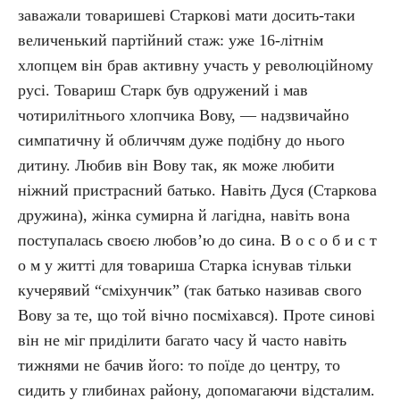
заважали товаришеві Старкові мати досить-таки
величенький партійний стаж: уже 16-літнім
хлопцем він брав активну участь у революційному
русі. Товариш Старк був одружений і мав
чотирилітнього хлопчика Вову, — надзвичайно
симпатичну й обличчям дуже подібну до нього
дитину. Любив він Вову так, як може любити
ніжний пристрасний батько. Навіть Дуся (Старкова
дружина), жінка сумирна й лагідна, навіть вона
поступалась своєю любов’ю до сина. В о с о б и с т
о м у житті для товариша Старка існував тільки
кучерявий “сміхунчик” (так батько називав свого
Вову за те, що той вічно посміхався). Проте синові
він не міг приділити багато часу й часто навіть
тижнями не бачив його: то поїде до центру, то
сидить у глибинах району, допомагаючи відсталим.