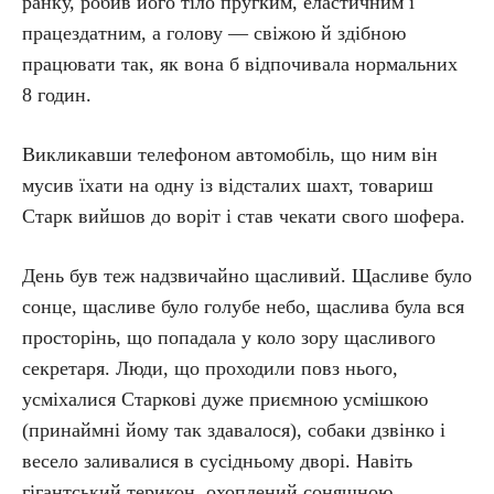
ранку, робив його тіло пругким, еластичним і
працездатним, а голову — свіжою й здібною
працювати так, як вона б відпочивала нормальних
8 годин.
Викликавши телефоном автомобіль, що ним він
мусив їхати на одну із відсталих шахт, товариш
Старк вийшов до воріт і став чекати свого шофера.
День був теж надзвичайно щасливий. Щасливе було
сонце, щасливе було голубе небо, щаслива була вся
просторінь, що попадала у коло зору щасливого
секретаря. Люди, що проходили повз нього,
усміхалися Старкові дуже приємною усмішкою
(принаймні йому так здавалося), собаки дзвінко і
весело заливалися в сусідньому дворі. Навіть
гігантський терикон, охоплений соняшною