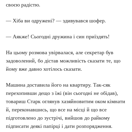
своєю радістю.
— Хіба ви одружені? — здивувався шофер.
— Аякже! Сьогодні дружина і син приїздять!
На цьому розмова увірвалася, але секретар був
задоволений, бо дістав можливість сказати те, що
йому вже давно хотілось сказати.
Машина доставила його на квартиру. Так-сяк
перехопивши дещо з їжі (він сьогодні не обідав),
товариш Старк оглянув хазяйновитим оком кімнати
й, переконавшись, що все на місці й що все
підготовлено до зустрічі, вийшов до райкому
підписати деякі папірці і дати розпорядження.