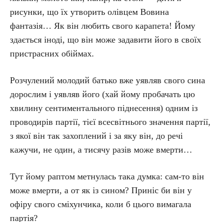
рисунки, що їх утворить олівцем Вовина
фантазія… Як він любить свого карапета! Йому
здається іноді, що він може задавити його в своїх
пристрасних обіймах.
Розчулений молодий батько вже уявляв свого сина
дорослим і уявляв його (хай йому пробачать цю
хвилину сентиментального піднесення) одним із
проводирів партії, тієї всесвітнього значення партії,
з якої він так захоплений і за яку він, до речі
кажучи, не один, а тисячу разів може вмерти…
Тут йому раптом метнулась така думка: сам-то він
може вмерти, а от як із сином? Приніс би він у
офіру свого сміхунчика, коли б цього вимагала
партія?