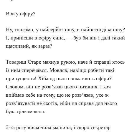
В яку офіру?
Ну, скажімо, у найсерйознішу, в найнесподіванішу?
І, принісши в офіру сина, — був би він і далі такий
щасливий, як зараз?
Товариш Старк махнув рукою, наче й справді хтось
із ним сперечався. Мовляв, навіщо робити такі
припущення! Хіба од нього вимагають офіри?
Словом, він не розв’язав цього питання, і хоч
впіймав себе на тому, що не розв’язав, усе ж
розв’язувати не схотів, ніби ця справа для нього
була цілком ясна.
З-за рогу вискочила машина, і скоро секретар