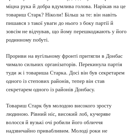
міцна рука й добра вдумлива голова. Нарікав на це
товариш Старк? Ніколи! Більш за те: він навіть
пишався з такої уваги до нього з боку партії й
зовсім не відчував, що йому перешкоджають у його
родинному побуті.
Прориви на вугільному фронті притягли в Донбас
чимало сильних організаторів. Перекинула партія
туди ж і товариша Старка. Досі він був секретарем
одного із степових районів, тепер він став
секретарем одного із районів Донбасу.
Товариш Старк був молодою високого зросту
людиною. Рівний ніс, високий лоб, кучеряве
волосся й вузькі очі робили його обличчя
надзвичайно привабливим. Молоді роки не