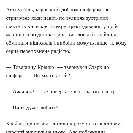
Автомобіль, керований добрим шофером, не
стримував ходи навіть по вулицях зустрілих
шахтних виселків, і секретареві здавалося, що й
машина сьогодні щаслива: так ловко й грайливо
обминати пішоходів і вибоїни можуть лише ті, кому
серце переповнене радістю.
— Товаришу Крайко! — звернувся Старк до
шофера. — Ви маєте дітей?
— Аж двох! — не повертаючись, сказав шофер.
— Ви їх дуже любите?
Крайко, що не звик до таких розмов з секретарем,
нарешті зиркнув на нього. Але побачивши