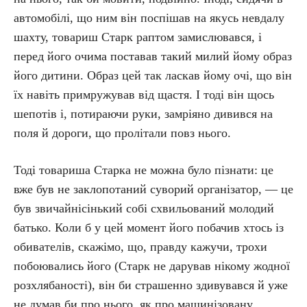
автомобілі, що ним він поспішав на якусь невдалу
шахту, товариш Старк раптом замислювався, і
перед його очима поставав такий милий йому образ
його дитини. Образ цей так ласкав йому очі, що він
їх навіть примружував від щастя. І тоді він щось
шепотів і, потираючи руки, замріяно дивився на
поля й дороги, що пролітали повз нього.
Тоді товариша Старка не можна було пізнати: це
вже був не заклопотаний суворий організатор, — це
був звичайнісінький собі схвильований молодий
батько. Коли б у цей момент його побачив хтось із
обивателів, скажімо, що, правду кажучи, трохи
побоювались його (Старк не дарував нікому жодної
розхлябаності), він би страшенно здивувався й уже
не думав би про нього, як про машинізовану