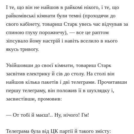
І те, що він не найшов в райкомі нікого, і те, що
райкомівські кімнати були темні (проходячи до
свого кабінету, товариш Старк увесь час відчував за
спиною глуху порожнечу), — все це раптом
зіпсувало йому настрій і навіть вселило в нього
якусь тривогу.
Увійшовши до своєї кімнати, товариш Старк
засвітив електрику й сів до столу. На столі він
найшов кілька пакетів і дві телеграми. Прочитавши
першу телеграму, він положив її в шухлядку і,
засвистівши, промовив:
— От тобі й маєш!.. Ну, нічого! Гм!
Телеграма була від ЦК партії й такого змісту: