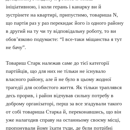
ініціативною, і коли герань і канарку ви й
зустрінете на квартирі, припустимо, товариша N,
що партія раз у раз перекидає його із одного району
в другий на ту чи ту відповідальну роботу, то ви
обов’язково подумаєте: “І все-таки міщанства я тут
не бачу”.
Товариш Старк належав саме до тієї категорії
партійців, що для них не тільки не існувало
власного району, але й не було в цьому жодної
трагедії для особистого життя. Як тільки траплявся
десь прорив, і район відчував сильну потребу в
доброму організаторі, перш за все згадували такого
от собі товариша Старка й, переконавшись, що він
уже налагодив справу на останньому своєму місці,
пропонували йому їхати туди, де були потрібні