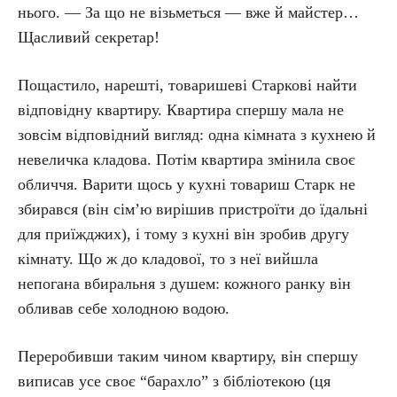
нього. — За що не візьметься — вже й майстер…
Щасливий секретар!
Пощастило, нарешті, товаришеві Старкові найти
відповідну квартиру. Квартира спершу мала не
зовсім відповідний вигляд: одна кімната з кухнею й
невеличка кладова. Потім квартира змінила своє
обличчя. Варити щось у кухні товариш Старк не
збирався (він сім’ю вирішив пристроїти до їдальні
для приїжджих), і тому з кухні він зробив другу
кімнату. Що ж до кладової, то з неї вийшла
непогана вбиральня з душем: кожного ранку він
обливав себе холодною водою.
Переробивши таким чином квартиру, він спершу
виписав усе своє “барахло” з бібліотекою (ця