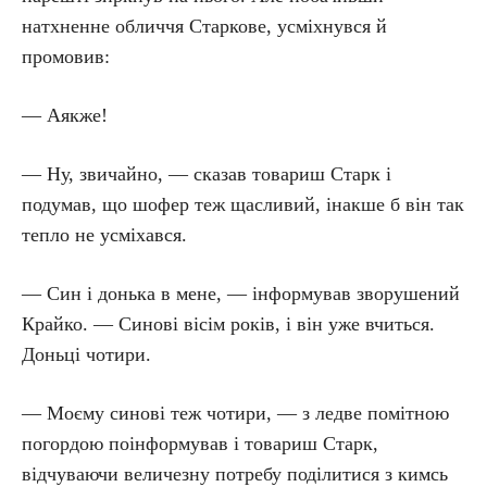
натхненне обличчя Старкове, усміхнувся й
промовив:
— Аякже!
— Ну, звичайно, — сказав товариш Старк і
подумав, що шофер теж щасливий, інакше б він так
тепло не усміхався.
— Син і донька в мене, — інформував зворушений
Крайко. — Синові вісім років, і він уже вчиться.
Доньці чотири.
— Моєму синові теж чотири, — з ледве помітною
погордою поінформував і товариш Старк,
відчуваючи величезну потребу поділитися з кимсь