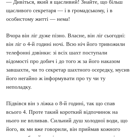
— Дивіться, який я щасливий! Знайте, що більш
щасливого секретаря — і в громадському, і в
особистому житті — нема!
Вчора він ліг дуже пізно. Власне, він ліг сьогодні:
він ліг о 4-й годині ночі. Всю ніч його тривожили
телефонні дзвінки: зі всіх шахт поступали
відомості про добич і до того ж за його наказом
завшахти, чи то секретар шахтного осередку, мусив
його негайно ж інформувати про ту чи ту
неполадку.
Підвівся він з ліжка о 8-й годині, так що спав
всього 4. Проте такий короткий відпочинок на
нього не впливав. Сильний душ холодної води, що
його, як ми вже говорили, він приймав кожного