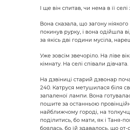
І ще він спитав, чи нема в її селі
Вона сказала, що загону ніякого 
покинув рурку, і вона одійшла в
за якісь дві години мусіла, нар
Уже зовсім звечоріло. На ліве вік
кімнату. На селі співали дівчата.
На дзвіниці старий дзвонар поча
240. Катруся метушилася біля св
запаленої лампи. Вона готувалас
пошите за останньою провінційно
найближчому городі, на толкучці.
поділитись, бо мати, як і Таня-п
боялась, бо їй здавалось, що от-