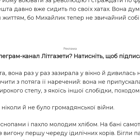
же йому воювати за революцію і страждати по фр
решта давно вже сидить по своїх хатах. Вона ду
 життям, бо Михайлик тепер не звичайний собі 
Реклама
елеграм-канал Літгазети? Натисніть, щоб підпис
, вона раз у раз зазирала у вікно й дивилась 
скочити з потяга її наречений: вона не припуск
широкого степу, з якоїсь іншої слобідки, походом
т ніколи й не було громадянської війни.
із снопами і пахло молодим хлібом. На бані сам
 вигону першу череду ідилічних корів. Бігли п