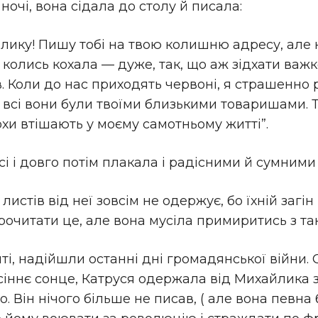
ночі, вона сідала до столу й писала:
лику! Пишу тобі на твою колишню адресу, але н
 і колись кохала — дуже, так, що аж зідхати важ
. Коли до нас приходять червоні, я страшенно р
би всі вони були твоїми близькими товаришами. 
хи втішають у моєму самотньому житті”.
сі і довго потім плакала і радісними й сумними
истів від неї зовсім не одержує, бо їхній загін
прочитати це, але вона мусіла примиритись з т
шті, надійшли останні дні громадянської війни.
іннє сонце, Катруся одержала від Михайлика зв
. Він нічого більше не писав, ( але вона певна 