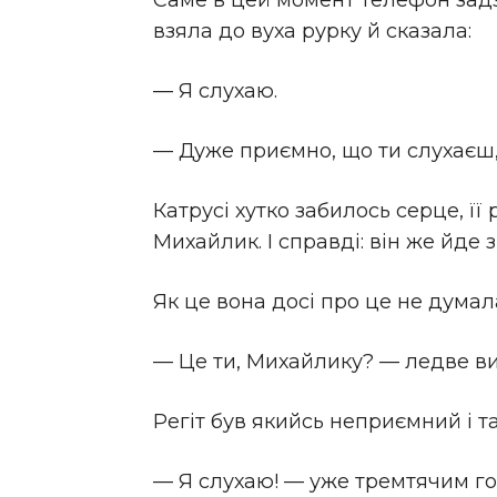
Саме в цей момент телефон задз
взяла до вуха рурку й сказала:
— Я слухаю.
— Дуже приємно, що ти слухаєш
Катрусі хутко забилось серце, ї
Михайлик. І справді: він же йде з
Як це вона досі про це не думал
— Це ти, Михайлику? — ледве ви
Регіт був якийсь неприємний і т
— Я слухаю! — уже тремтячим г