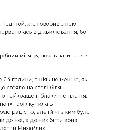
 Тоді той, хто говорив з нею,
зчервонілась від хвилювання, бо
 срібний місяць, почав зазирати в
 24 години, а ніяк не менше, як
о стояло на столі біля
ло найкраще її блакитне плаття,
а їх торік купила в
оєю радістю, але їй ні з ким було
 до неї, а до них бігти вона
золотий Михайлик.