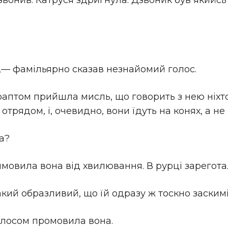
вонив. Катруся здригнула. Дзвоник був якийсь
,— фамільярно сказав незнайомий голос.
ї раптом прийшла мисль, що говорить з нею ніхт
 отрядом, і, очевидно, вони їдуть на конях, а не 
а?
мовила вона від хвилювання. В рурці зарегота
акий образливий, що їй одразу ж тоскно заскимі
олосом промовила вона.