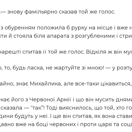
— знову фамільярно сказав той же голос.
з обуренням положила б рурку на місце і вже н
ити й стояла біля апарата з розгубленими і ст
решті спитав її той же голос. Відкіля ж він му
, то, будь ласка, не жартуйте зі мною! — у роз
ичайно, знає Михайлика, але все-таки цікавиться,
кає його з Червоної Армії і що він мусить дням
казала — “так”! Тоді вияснилось, що той, хто г
дини будуть у неї. І ще він спитав, як вона ста
давно вже на боці червоних і проти царя та соц