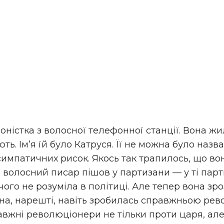
ністка з волосної телефонної станції. Вона жил
ють. Ім’я їй було Катруся. Її не можна було назв
симпатичних рисок. Якось так трапилось, що во
о волосний писар пішов у партизани — у ті парт
чого не розуміла в політиці. Але тепер вона зр
Вона, нарешті, навіть зробилась справжньою ре
равжні революціонери не тільки проти царя, але