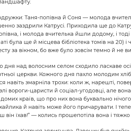
ландшафту.
одружки: Таня-попівна й Соня — молода вчитель
нно заздрили Катрусі. Приходила ще до Катрус
опівна, і молода вчителька йшли додому, і тоді
ті була ще й місцева бібліотека томів на 20) і 
у за вікном, бо вже було зовсім темно й не ви
го дня над волосним селом сходило ласкаве осі
тньої церкви. Кожного дня пахло молодим хліб
я навіть змарніла трохи: коли ж, нарешті, пов
 злі вороги-царисти й соціал-угодовці, але вон
ідомих країв, що про них вона буквально нічого н
хайлика й навіть може його причарувати. І тепе
іш він їхав!” — колись прошепотіла вона і тяжко