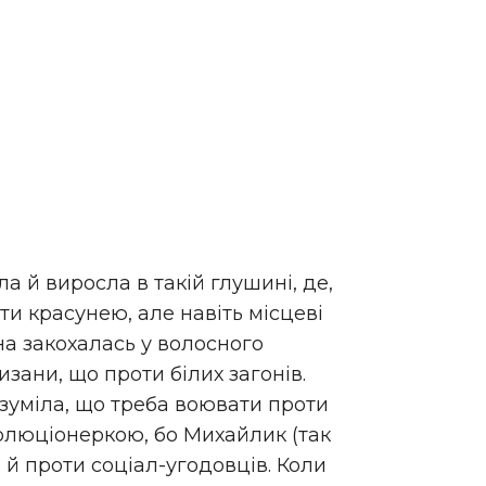
а й виросла в такій глушині, де,
ати красунею, але навіть місцеві
на закохалась у волосного
изани, що проти білих загонів.
озуміла, що треба воювати проти
волюціонеркою, бо Михайлик (так
 й проти соціал-угодовців. Коли