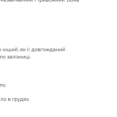
 незвичайний і тривожний. Вона
о інший, як її довгожданий
по залізниці.
ло.
ло в грудях.