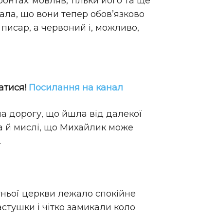
онтах: мовляв, тільки його та ще
мала, що вони тепер обов’язково
писар, а червоний і, можливо,
атися!
Посилання на канал
на дорогу, що йшла від далекої
ала й мислі, що Михайлик може
.
отньої церкви лежало спокійне
астушки і чітко замикали коло