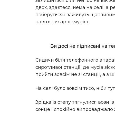
залишиться біля неї, бо не вік 
двох, здаєтеся, нема на селі, а 
поберуться і заживуть щасливим
навіть писар-комуніст.
Ви досі не підписані на т
Сидячи біля телефонного апарата
сиротливої станції, де мусів зі
прийти зовсім не зі станції, а з 
На селі було зовсім тихо, ніби ту
Зрідка із степу тягнулися вози 
сонце і спокійно випроваджало з