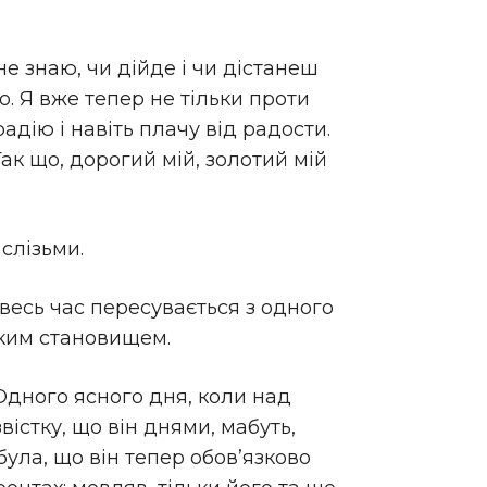
е знаю, чи дійде і чи дістанеш
ко. Я вже тепер не тільки проти
адію і навіть плачу від радости.
Так що, дорогий мій, золотий мій
 слізьми.
 весь час пересувається з одного
аким становищем.
 Одного ясного дня, коли над
істку, що він днями, мабуть,
була, що він тепер обов’язково