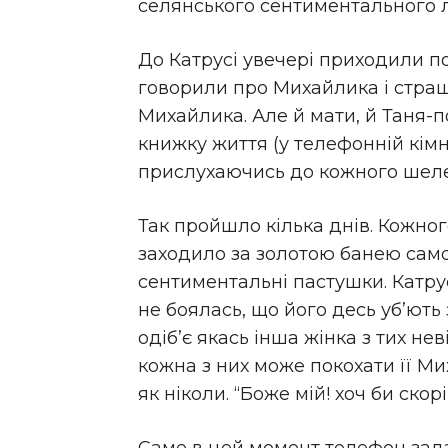
селянського сентиментального 
До Катрусі увечері приходили п
говорили про Михайлика і страше
Михайлика. Але й мати, й Таня-п
книжку життя (у телефонній кімна
прислухаючись до кожного шелест
Так пройшло кілька днів. Кожно
заходило за золотою банею само
сентиментальні пастушки. Катрус
не боялась, що його десь уб’ють
одіб’є якась інша жінка з тих нев
кожна з них може покохати її Ми
як ніколи. “Боже мій! хоч би скор