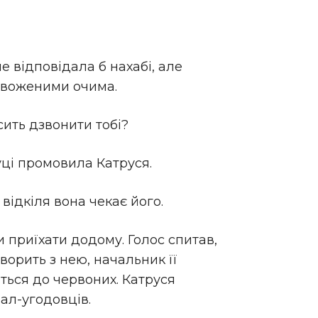
е відповідала б нахабі, але
ривоженими очима.
сить дзвонити тобі?
пуці промовила Катруся.
 відкіля вона чекає його.
и приїхати додому. Голос спитав,
оворить з нею, начальник її
виться до червоних. Катруся
іал-угодовців.