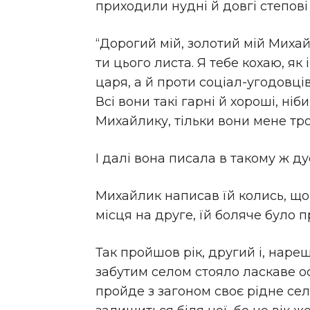
приходили нудні й довгі степові 
“Дорогий мій, золотий мій Михай
ти цього листа. Я тебе кохаю, як
царя, а й проти соціал-угодовців
Всі вони такі гарні й хороші, ні
Михайлику, тільки вони мене тро
І далі вона писала в такому ж ду
Михайлик написав їй колись, що л
місця на друге, їй боляче було 
Так пройшов рік, другий і, наре
забутим селом стояло ласкаве ос
пройде з загоном своє рідне село