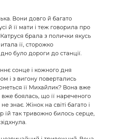
ка. Вони довго й багато
і й її мати і теж говорила про
 Катруся брала з полички якусь
читала її, сторожко
дно було дороги до станції.
ннє сонце і кожного дня
ом і з вигону повертались
ернеться її Михайлик? Вона вже
а вже боялась, що її нареченого
е знає. Жінок на світі багато і
р їй так тривожно билось серце,
 зідхнула.