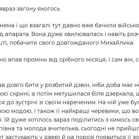
 зараз загону якогось.
нема і що взагалі тут давно вже бачили військо.
ід апарата. Вона дуже хвилювалась і навіть ро
ешті, побачити свого довгожданого Михайлика.
но впав промінь від срібного місяця, і сам він,
в довго бити у розбитий дзвін, ніби доба має не
оєї скрині, а потім метушилася біля дзеркала, щ
я до зустрічі зі своїм нареченим. На ній уже бу
ю модою, і також її найкращі черевики, що вон
 Їй дуже хотілось зараз поділитись з кимось св
опівна та молода вчителька, сьогодні не прийшли
от застукають у двері й на порозі появиться її 