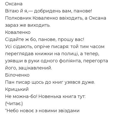
Оксана
Вітаю й я,— добридень вам, панове!
Полковник Коваленко ввіходить, а Оксана
зараз же виходить.
Коваленко
Сідайте ж бо, панове, прошу вас!
Усі сідають, опріче писаря: той тим часом
переглядав книжки на полиці, а тепер,
узявши в руки одного фоліянта, перегорта
його, зацікавлений.
Білоченко
Пан писар щось до книг узявся дуже.
Крицький
Не можна-бо! Новенька книга тут:
(Читає.)
“Небо новоє з новими звіздами