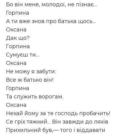
Бо він мене, молодої, не пізнає…
Горпина
А ти вже знов про батька щось…
Оксана
Дак що?
Гopпина
Сумуєш ти…
Оксана
Не можу я забути:
Все ж батько він!
Горпина
Та служить ворогам.
Оксана
Нехай йому за те господь пробачить!
Се гріх тяжкий… Він завжди до ляхів
Прихильний був,— того і віддавати