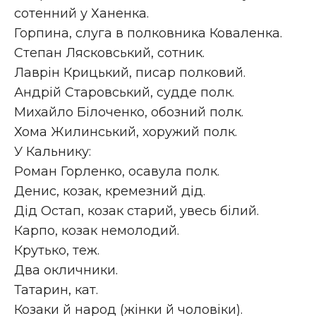
сотенний у Ханенка.
Горпина, слуга в полковника Коваленка.
Степан Лясковський, сотник.
Лаврін Крицький, писар полковий.
Андрій Старовський, судде полк.
Михайло Білоченко, обозний полк.
Хома Жилинський, хоружий полк.
У Кальнику:
Роман Горленко, осавула полк.
Денис, козак, кремезний дід.
Дід Остап, козак старий, увесь білий.
Карпо, козак немолодий.
Крутько, теж.
Два окличники.
Татарин, кат.
Козаки й народ (жінки й чоловіки).