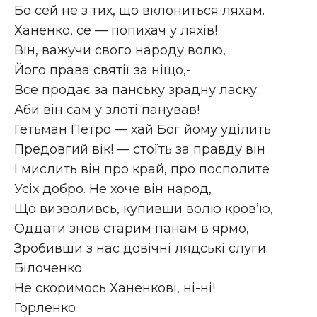
Бо сей не з тих, що вклониться ляхам.
Ханенко, се — попихач у ляхів!
Він, важучи свого народу волю,
Його права святії за ніщо,-
Все продає за панську зрадну ласку:
Аби він сам у злоті панував!
Гетьман Петро — хай Бог йому уділить
Предовгий вік! — стоїть за правду він
І мислить він про край, про посполите
Усіх добро. Не хоче він народ,
Що визволивсь, купивши волю кров’ю,
Оддати знов старим панам в ярмо,
Зробивши з нас довічні лядські слуги.
Білоченко
Не скоримось Ханенкові, ні-ні!
Горленко