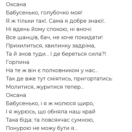
Оксана
Бабусенько, голубочко моя!
Я ж тільки так!.. Сама я добре знаю!..
Ні вдень йому спокою, ні вночі:
Все шанців, бач, не хоче покидати!
Прихилиться, хвилинку задріма,
Та й знов туди… І де береться сила?!.
Гopпина
На те ж він є полковником у нас…
Так де вже тут сміятись, пригортатись:
Молитися, журитися тепер…
Оксана
Бабусенько, і я ж молюся щиро,
І я журюсь, що обняла наш край
Така біда; та повсякчас сумною,
Понурою не можу бути я…