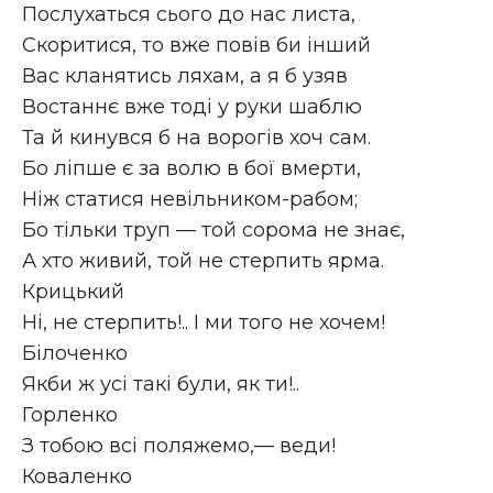
Послухаться сього до нас листа,
Скоритися, то вже повів би інший
Вас кланятись ляхам, а я б узяв
Востаннє вже тоді у руки шаблю
Та й кинувся б на ворогів хоч сам.
Бо ліпше є за волю в бої вмерти,
Ніж статися невільником-рабом;
Бо тільки труп — той сорома не знає,
А хто живий, той не стерпить ярма.
Крицький
Ні, не стерпить!.. І ми того не хочем!
Білоченко
Якби ж усі такі були, як ти!..
Горленко
З тобою всі поляжемо,— веди!
Коваленко