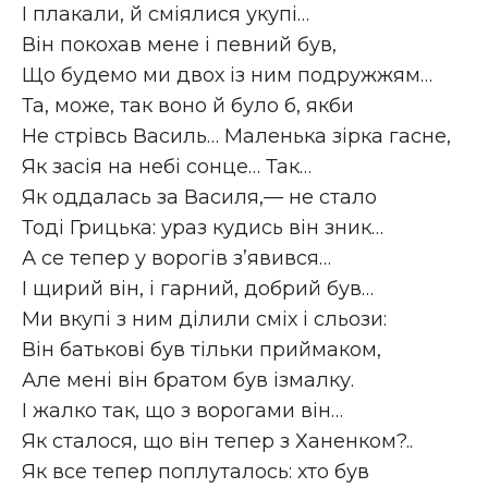
І плакали, й сміялися укупі…
Він покохав мене і певний був,
Що будемо ми двох із ним подружжям…
Та, може, так воно й було б, якби
Не стрівсь Василь… Маленька зірка гасне,
Як засія на небі сонце… Так…
Як оддалась за Василя,— не стало
Тоді Грицька: ураз кудись він зник…
А се тепер у ворогів з’явився…
І щирий він, і гарний, добрий був…
Ми вкупі з ним ділили сміх і сльози:
Він батькові був тільки приймаком,
Але мені він братом був ізмалку.
І жалко так, що з ворогами він…
Як сталося, що він тепер з Ханенком?..
Як все тепер поплуталось: хто був