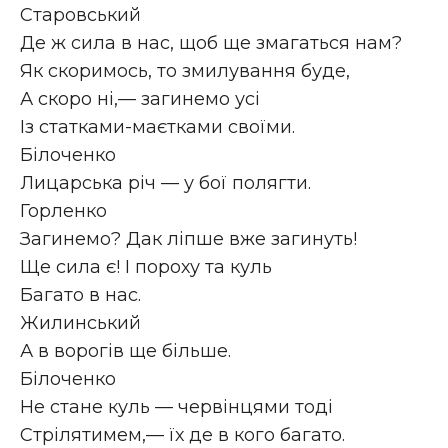
Старовський
Де ж сила в нас, щоб ще змагаться нам?
Як скоримось, то змилування буде,
А скоро ні,— загинемо усі
Із статками-маєтками своїми.
Білоченко
Лицарська річ — у бої полягти.
Горленко
Загинемо? Дак ліпше вже загинуть!
Ще сила є! І пороху та куль
Багато в нас.
Жилинський
А в ворогів ще більше.
Білоченко
Не стане куль — червінцями тоді
Стрілятимем,— їх де в кого багато.