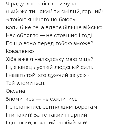
Я раду всю з тієї хати чула…
Який же ти… який ти смілий, гарний!..
З тобою я нічого не боюсь…
Коли б не се, а вдвоє більше військо
Нас облягло,— не страшно і тоді,
Бо що воно перед тобою зможе?
Коваленко
Хіба вже я нелюдську маю міць?
Ні, є кінець усякій людській силі,
І навіть той, хто дужчий за усіх,-
Той зломиться.
Оксана
Зломитись — не схилитись,
Не кланятись звитяжцям-ворогам!
І ти такий! За те такий і гарний,
І дорогий, коханий, любий мій!