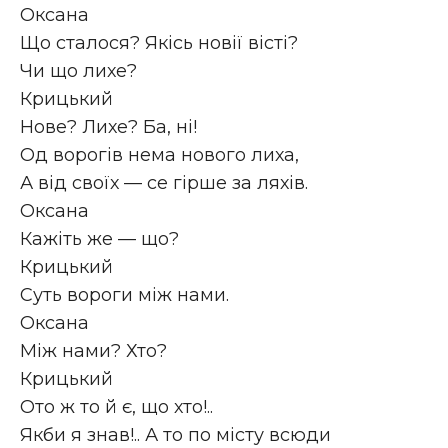
Оксана
Що сталося? Якісь новії вісті?
Чи що лихе?
Крицький
Нове? Лихе? Ба, ні!
Од ворогів нема нового лиха,
А від своїх — се гірше за ляхів.
Оксана
Кажіть же — що?
Крицький
Суть вороги між нами.
Оксана
Між нами? Хто?
Крицький
Ото ж то й є, що хто!..
Якби я знав!.. А то по місту всюди