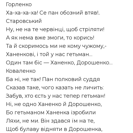
Горленко
Ха-ха-ха-ха! Се пан обозний втяв!..
Старовський
Ну, не на те червінці, щоб стріляти!
А як нема вже змоги, то корись!
Та й скоримось ми не кому чужому,-
Ханенкові, і той у нас гетьман…
Один там біс — Ханенко, Дорошенко…
Коваленко
Ба ні, не так! Пан полковий суддя
Сказав таке, чого казать не личить:
Забув, хто єсть у нас тепер гетьман!
Ні, не одно Ханенко й Дорошенко,
Бо гетьманом Ханенка ізробили
Ляхи, не ми. Він здався їм на те,
Щоб булаву відняти в Дорошенка,