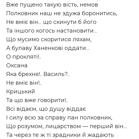
Вже пущено такую вість, немов
Полковник наш не здужа боронитись,
Не вміє він… що скинути б його
Та іншого когось настановити…
Що мусимо скоритися ляхам,
А булаву Ханенкові оддати…
О прокляті!..
Оксана
Яка брехня!.. Василь?..
Не вміє він!..
Крицький
Та що вже говорити!..
Всі відаєм, що душу віддає
І силу всю за справу пан полковник,
Що розумом, лицарством — перший він…
Та через те ж ті зрадники й жадають