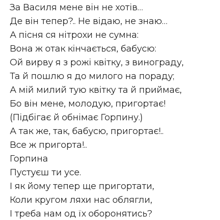
За Василя мене він не хотів…
Де він тепер?.. Не відаю, не знаю…
А пісня ся нітрохи не сумна:
Вона ж отак кінчається, бабусю:
Ой вирву я з рожі квітку, з винограду,
Та й пошлю я до милого на пораду;
А мій милий тую квітку та й приймає,
Бо він мене, молодую, пригортає!
(Підбігає й обнімає Горпину.)
А так же, так, бабусю, пригортає!..
Все ж пригорта!..
Горпина
Пустуєш ти усе.
І як йому тепер ще пригортати,
Коли кругом ляхи нас облягли,
І треба нам од їх оборонятись?