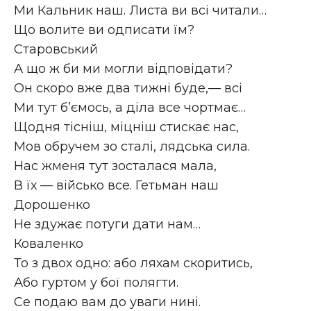
Ми Кальник наш. Листа ви всі читали…
Що волите ви одписати їм?
Старовський
А що ж би ми могли відповідати?
Он скоро вже два тижні буде,— всі
Ми тут б’ємось, а діла все чортмає…
Щодня тісніш, міцніш стискає нас,
Мов обручем зо сталі, лядська сила.
Нас жменя тут зосталася мала,
В їх — військо все. Гетьман наш
Дорошенко
Не здужає потуги дати нам…
Коваленко
То з двох одно: або ляхам скоритись,
Або гуртом у бої полягти.
Се подаю вам до уваги нині.