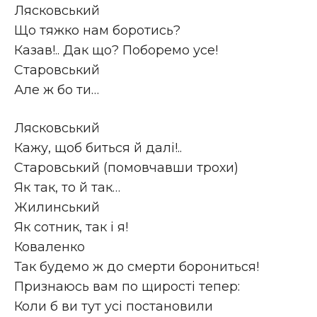
Лясковський
Що тяжко нам боротись?
Казав!.. Дак що? Поборемо усе!
Старовський
Але ж бо ти…
Лясковський
Кажу, щоб биться й далі!..
Старовський (помовчавши трохи)
Як так, то й так…
Жилинський
Як сотник, так і я!
Коваленко
Так будемо ж до смерти борониться!
Признаюсь вам по щирості тепер:
Коли б ви тут усі постановили