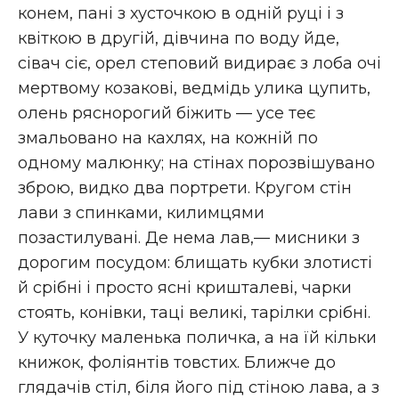
конем, пані з хусточкою в одній руці і з
квіткою в другій, дівчина по воду йде,
сівач сіє, орел степовий видирає з лоба очі
мертвому козакові, ведмідь улика цупить,
олень ряснорогий біжить — усе теє
змальовано на кахлях, на кожній по
одному малюнку; на стінах порозвішувано
зброю, видко два портрети. Кругом стін
лави з спинками, килимцями
позастилувані. Де нема лав,— мисники з
дорогим посудом: блищать кубки злотисті
й срібні і просто ясні кришталеві, чарки
стоять, конівки, таці великі, тарілки срібні.
У куточку маленька поличка, а на їй кільки
книжок, фоліянтів товстих. Ближче до
глядачів стіл, біля його під стіною лава, а з