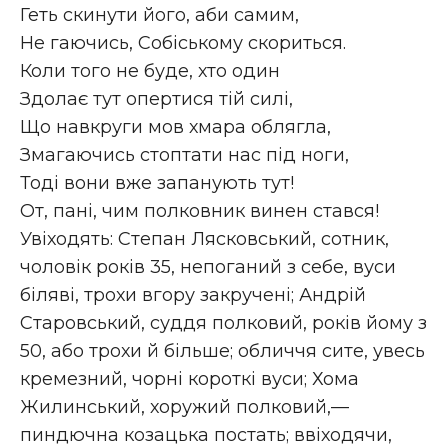
Геть скинути його, аби самим,
Не гаючись, Собіському скориться.
Коли того не буде, хто один
Здолає тут опертися тій силі,
Що навкруги мов хмара облягла,
Змагаючись стоптати нас під ноги,
Тоді вони вже запанують тут!
От, пані, чим полковник винен стався!
Увіходять: Степан Лясковський, сотник,
чоловік років 35, непоганий з себе, вуси
біляві, трохи вгору закручені; Андрій
Старовський, суддя полковий, років йому з
50, або трохи й більше; обличчя сите, увесь
кремезний, чорні короткі вуси; Хома
Жилинський, хоружий полковий,—
пиндючна козацька постать; ввіходячи,