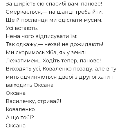
За щирість сю спасибі вам, панове!
Смеркається,— на шанці треба йти.
Ще й посланця ми одіслати мусим.
Усі встають.
Нема чого відписувати їм:
Так одкажу,— нехай не дожидають!
Ми скоримось хіба, як у землі
Лежатимем… Ходіть тепер, панове!
Виходять усі, Коваленко позаду, але в ту
мить одчиняються двері з другої хати і
ввіходить Оксана.
Оксана
Василечку, стривай!
Коваленко
А що тобі?
Оксана