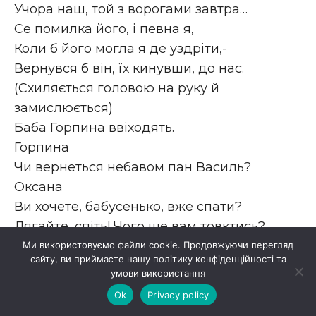
Учора наш, той з ворогами завтра…
Се помилка його, і певна я,
Коли б його могла я де уздріти,-
Вернувся б він, їх кинувши, до нас.
(Схиляється головою на руку й
замислюється)
Баба Горпина ввіходять.
Горпина
Чи вернеться небавом пан Василь?
Оксана
Ви хочете, бабусенько, вже спати?
Лягайте, спіть! Чого ще вам товктись?
Я Василя тут буду дожидати,
Ми використовуємо файли cookie. Продовжуючи перегляд
сайту, ви приймаєте нашу політику конфіденційності та
І дам йому вечеряти сама.
умови використання
Горпина
Ok
Privacy policy
Так я піду.