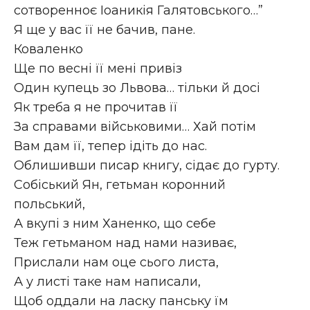
сотворенноє Іоаникія Галятовського…”
Я ще у вас її не бачив, пане.
Коваленко
Ще по весні її мені привіз
Один купець зо Львова… тільки й досі
Як треба я не прочитав її
За справами військовими… Хай потім
Вам дам її, тепер ідіть до нас.
Облишивши писар книгу, сідає до гурту.
Собіський Ян, гетьман коронний
польський,
А вкупі з ним Ханенко, що себе
Теж гетьманом над нами називає,
Прислали нам оце сього листа,
А у листі таке нам написали,
Щоб оддали на ласку панську їм