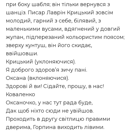
при боку шабля; він тільки вернувся з
шанціз. Писар Лаврін Крицький зовсім
молодий, гарний з себе, білявий, з
маленькими вусами, вдягнений у довгий
жупан, підперезаний кольористим поясом;
зверху кунтуш, він його скидає,
ввійшовши.
Крицький (уклоняючися).
Я доброго здоров’я зичу пані.
Оксана (вклоняючися).
Здорові й ви! Сідайте, прошу, в нас!
Коваленко
Оксаночко, у нас тут рада буде,
Дак щоб ніхто сюди не увійшов.
Проходить в другу світлицю правими
дверима, Горпина виходить лівими.