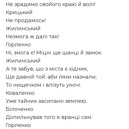
Не зрадимо свойого краю й волі!
Крицький
Не продамось!
Жилинський
Незмога ж далі так!
Горленко
Ні, змога є! Міцні ще шанці й замок.
Жилинський
А те забув, що з міста є хідник,
Ще давній той: аби ляхи назнали,
То нищечком і влізуть уночі.
Коваленко
Уже тайник засипано землею.
Білоченко
Допильнував того я вранці сам.
Горленко