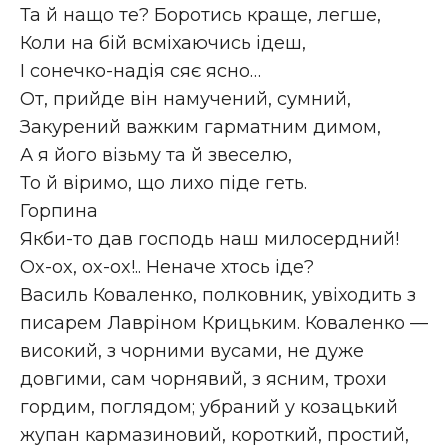
Та й нащо те? Боротись краще, легше,
Коли на бій всміхаючись ідеш,
І сонечко-надія сяє ясно…
От, прийде він намучений, сумний,
Закурений важким гарматним димом,
А я його візьму та й звеселю,
То й віримо, що лихо піде геть.
Горпина
Якби-то дав господь наш милосердний!
Ox-ox, ox-ox!.. Неначе хтось іде?
Василь Коваленко, полковник, увіходить з
писарем Лавріном Крицьким. Коваленко —
високий, з чорними вусами, не дуже
довгими, сам чорнявий, з ясним, трохи
гордим, поглядом; убраний у козацький
жупан кармазиновий, короткий, простий,