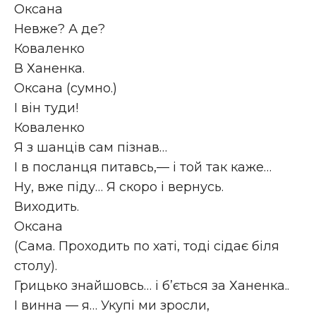
Оксана
Невже? А де?
Коваленко
В Ханенка.
Оксана (сумно.)
І він туди!
Коваленко
Я з шанців сам пізнав…
І в посланця питавсь,— і той так каже…
Ну, вже піду… Я скоро і вернусь.
Виходить.
Оксана
(Сама. Проходить по хаті, тоді сідає біля
столу).
Грицько знайшовсь… і б’ється за Ханенка..
І винна — я… Укупі ми зросли,