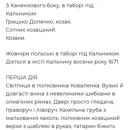
З Ханенкового боку, в таборі під
Кальником:
Грицько Доленко, козак.
Сотник козацький.
Козаки.
Жовніри польські в таборі під Кальником.
Діється в місті Кальнику восени року 1671.
ПЕРША ДІЯ
Світлиця в полковника Коваленка. Вузькі й
довгасті вікна з невеликими шибками в
олив’яних рямах. Двері просто глядача,
праворуч і ліворуч. Кахельна груба з
мальованих кахоль: полковник козацький
верхи з шаблею в руках, татарин біжить