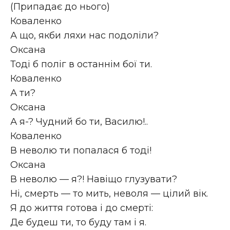
(Припадає до нього)
Коваленко
А що, якби ляхи нас подоліли?
Оксана
Тоді б поліг в останнім бої ти.
Коваленко
А ти?
Оксана
А я-? Чудний бо ти, Василю!..
Коваленко
В неволю ти попалася б тоді!
Оксана
В неволю — я?! Навіщо глузувати?
Ні, смерть — то мить, неволя — цілий вік.
Я до життя готова і до смерті:
Де будеш ти, то буду там і я.