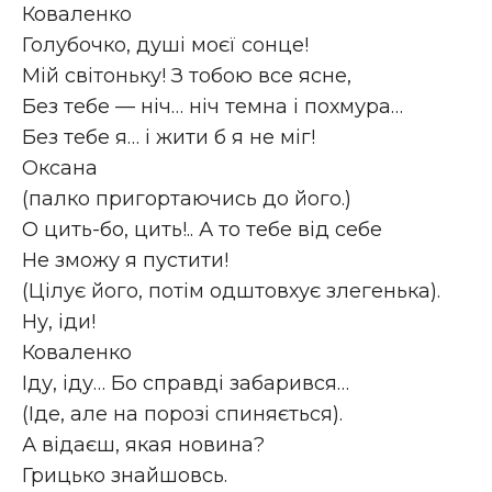
Коваленко
Голубочко, душі моєї сонце!
Мій світоньку! З тобою все ясне,
Без тебе — ніч… ніч темна і похмура…
Без тебе я… і жити б я не міг!
Оксана
(палко пригортаючись до його.)
О цить-бо, цить!.. А то тебе від себе
Не зможу я пустити!
(Цілує його, потім одштовхує злегенька).
Ну, іди!
Коваленко
Іду, іду… Бо справді забарився…
(Іде, але на порозі спиняється).
А відаєш, якая новина?
Грицько знайшовсь.