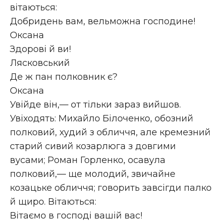
вітаються:
Добридень вам, вельможна господине!
Оксана
Здорові й ви!
Лясковський
Де ж пан полковник є?
Оксана
Увійде він,— от тільки зараз вийшов.
Увіходять: Михайло Білоченко, обозний
полковий, худий з обличчя, але кремезний
старий сивий козарлюга з довгими
вусами; Роман Горленко, осавула
полковий,— ще молодий, звичайне
козацьке обличчя; говорить завсігди палко
й щиро. Вітаються:
Вітаємо в господі вашій вас!