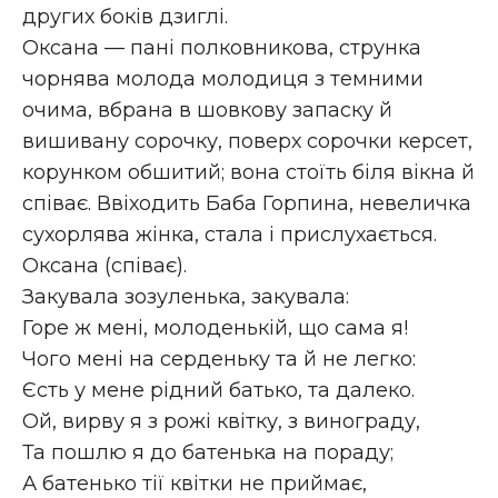
других боків дзиглі.
Оксана — пані полковникова, струнка
чорнява молода молодиця з темними
очима, вбрана в шовкову запаску й
вишивану сорочку, поверх сорочки керсет,
корунком обшитий; вона стоїть біля вікна й
співає. Ввіходить Баба Горпина, невеличка
сухорлява жінка, стала і прислухається.
Оксана (співає).
Закувала зозуленька, закувала:
Горе ж мені, молоденькій, що сама я!
Чого мені на серденьку та й не легко:
Єсть у мене рідний батько, та далеко.
Ой, вирву я з рожі квітку, з винограду,
Та пошлю я до батенька на пораду;
А батенько тії квітки не приймає,