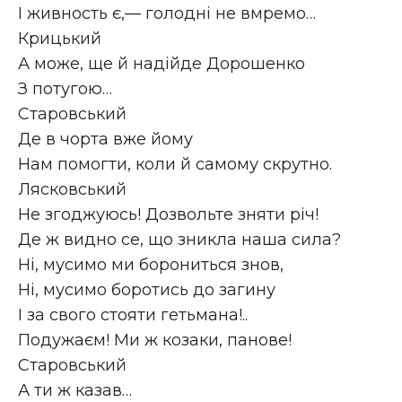
І живность є,— голодні не вмремо…
Крицький
А може, ще й надійде Дорошенко
З потугою…
Старовський
Де в чорта вже йому
Нам помогти, коли й самому скрутно.
Лясковський
Не згоджуюсь! Дозвольте зняти річ!
Де ж видно се, що зникла наша сила?
Ні, мусимо ми борониться знов,
Ні, мусимо боротись до загину
І за свого стояти гетьмана!..
Подужаєм! Ми ж козаки, панове!
Старовський
А ти ж казав…