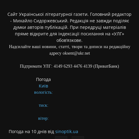
Сайт Української літературної газети. Головний редактор
- Михайло Сидоржевський. Редакція не завжди поділяє
думки авторів публікацій. При передруці матеріалів
пряме відкрите для індексації посилання на «УЛГ»
обов’язкове.
Надсилайте ваші новини, статті, твори та дописи на редакційну
адресу oksent@ukr.net
Підтримати УЛГ: 4149 6293 4476 4139 (ПриватБанк)
Погода
Київ
вологість:
тиск:
вітер:
Погода на 10 днів від
sinoptik.ua