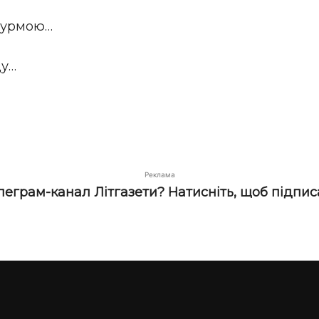
стурмою…
ду…
Реклама
елеграм-канал Літгазети? Натисніть, щоб підпис