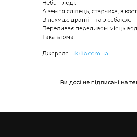
Небо – леді.
А земля сліпець, старчиха, з ко
В лахмах, дранті – та з собакою.
Переливає переливом місць во
Така втома.
Джерело:
ukrlib.com.ua
Ви досі не підписані на т