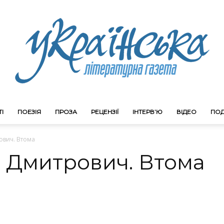
І
ПОЕЗІЯ
ПРОЗА
РЕЦЕНЗІЇ
ІНТЕРВ’Ю
ВІДЕО
ПОД
Litgazeta.com.ua
ович. Втома
н Дмитрович. Втома