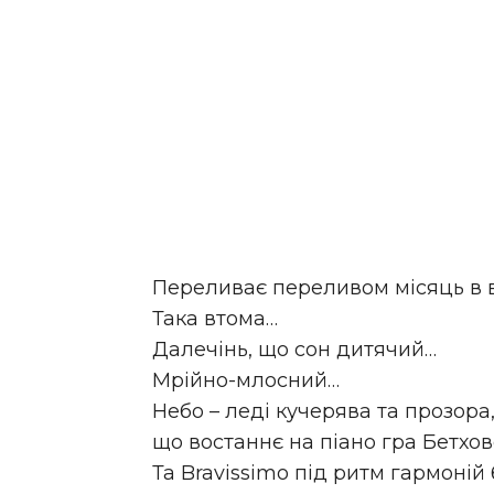
Переливає переливом місяць в 
Така втома…
Далечінь, що сон дитячий…
Мрійно-млосний…
Небо – леді кучерява та прозора
що востаннє на піано гра Бетхо
Та Bravissimo під ритм гармоній