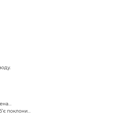
воду.
,
вена…
 б’є поклони…