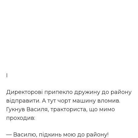
І
Директорові припекло дружину до району
відправити. А тут чорт машину вломив.
Гукнув Василя, тракториста, що мимо
проходив:
— Василю, підкинь мою до району!