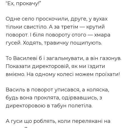
“Ех, прокачу!”
Одне село проскочили, друге, у вухах
тільки свистіло. А за третім — крутий
поворот. І біля повороту отого — хмара
гусей. Ходять, травичку пощипують.
То Василеві б і загальмувати, а він газонув.
Показати директоровій, як ми їздити
вміємо. На одному колесі можем проїхати!
Василь в поворот уписався, а коляска,
будь вона проклята, одірвавшись, з
директоровою в табун полетіла.
А гуси що роблять, коли перелякані на