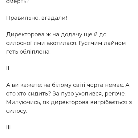
смерть?
Правильно, вгадали!
Директорова ж на додачу ще й до
силосної ями вкотилася. Гусячим лайном
геть обліплена.
II
А ви кажете: на білому світі чорта немає. А
ото хто сидить? За пузо ухопився, регоче.
Милуючись, як директорова вигрібається з
силосу.
III