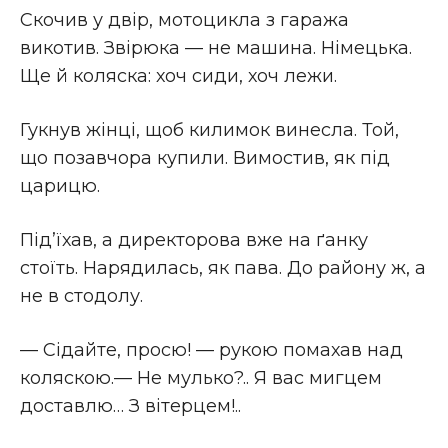
Скочив у двір, мотоцикла з гаража
викотив. Звірюка — не машина. Німецька.
Ще й коляска: хоч сиди, хоч лежи.
Гукнув жінці, щоб килимок винесла. Той,
що позавчора купили. Вимостив, як під
царицю.
Під’їхав, а директорова вже на ґанку
стоїть. Нарядилась, як пава. До району ж, а
не в стодолу.
— Сідайте, просю! — рукою помахав над
коляскою.— Не мулько?.. Я вас мигцем
доставлю… З вітерцем!..