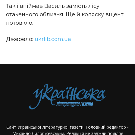
Так і впіймав Василь замість лісу
отакенного облизня. Ще й коляску вщент
потовкло.
Джерело:
ukrlib.com.ua
Сайт Української літературної газети. Головний редактор -
Михайло Сидоржевський. Редакція не завжди поділяє