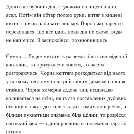
Довго ще бубонів дід, стукаючи палицею в дно
ясел. Потім він обтер полою руки, витяг з кишені
кисет і почав набивати люльку. Воронько нарешті
переконався, що все їдно, поки дід не схоче, води
не нап’єшся, й заспокоївся, похнюпившись.
Сумно… Ледве миготить на землі біля ясел мідяний
каганчик, то притухаючи зовсім, то часом
розгоряючись. Чорна кептяга розходиться від нього
у вогкому теплому повітрі й сивим димком сповняє
стайню. Чорна химерна дідова тінь нешвидко
коливається на стіні, на густо поставлених дубових
стовпцях, сягає до стелі з таких самих поперечок, з
білими пухнатими плямами біля щілин: то розрісся
слизький мох — єдина рослина в підземнім царстві
пітьми.