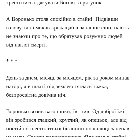
хреститись і дякувати Богові за рятунок.
А Воронько стояв спокійно в стайні. Підвівши
голову, він смикав крізь щаблі запашне сіно, навіть
не знаючи про те, що обрятував розумних людей
від наглої смерті.
* * *
День за днем, місяць за місяцем, рік за роком минав
нагорі, а в шахті під землею тяглась тяжка,
безпросвітна довічна ніч.
Воронько возив вагончики, їв, пив. Од доброї їжі
він зробився гладкий, круглий, як опецьок, але від
постійної шестилітньої біганини по калюці занепав