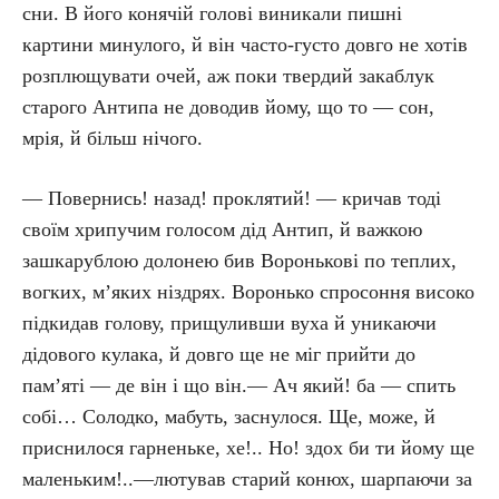
сни. В його конячій голові виникали пишні
картини минулого, й він часто-густо довго не хотів
розплющувати очей, аж поки твердий закаблук
старого Антипа не доводив йому, що то — сон,
мрія, й більш нічого.
— Повернись! назад! проклятий! — кричав тоді
своїм хрипучим голосом дід Антип, й важкою
зашкарублою долонею бив Воронькові по теплих,
вогких, м’яких ніздрях. Воронько спросоння високо
підкидав голову, прищуливши вуха й уникаючи
дідового кулака, й довго ще не міг прийти до
пам’яті — де він і що він.— Ач який! ба — спить
собі… Солодко, мабуть, заснулося. Ще, може, й
приснилося гарненьке, хе!.. Но! здох би ти йому ще
маленьким!..—лютував старий конюх, шарпаючи за