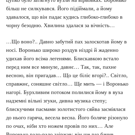
цупко було затягнуто вузли на вірьовках. Воронько
більш не силкувався. Його підіймали, а йому
здавалося, що він падає кудись глибоко-глибоко в
чорну безодню. Хвилина здалася за вічність…
…Що воно?.. Давно забутий пах залоскотав йому в
носі. Воронько широко роздув ніздрі й жаденно
удихав його всіма легенями. Блискавкою встало
перед ним все минуле, давнє… Так, так, пахне
весною, він пригадав… Що це біліє вгорі?.. Світло,
справжнє, соняшне світло… Ще мить — і Воронько
нагорі. Бурхливим потоком полилися йому в вуха
надземні вільні згуки, дивна музика степу;
блискучими пасмами золотистого сяйва засміялася
до нього гаряча, весела весна. Його боляче різонуло
по очах, ніби хто ножем провів по них… Але
Воронько радо-радо заіржав: він ще раз бачив…