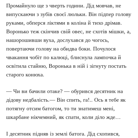
Промайнуло ще з чверть години. Дід мовчав, не
випускаючи з зубів своєї люльки. Він підпер голову
руками, обперся ліктями в коліна й тихо дрімав.
Воронько теж скінчив свій овес, не схотів мішки, а,
нашорошивши вуха, дослухався до чогось,
повертаючи голову на обидва боки. Почулося
чвакання чобіт по калюці, блиснула лампочка й
освітила стайню, Воронька в ній і зігнуту постать
старого конюха.
— Чи ви бачили отаке? — обурився десятник на
дідову недбалість.— Він спить, га!.. Ось я тебе як
потягну отсим батогом, то ти знатимеш мені,
шкарбане нікчемний, як спати, коли діло жде…
І десятник підняв із землі батога. Дід схопився,