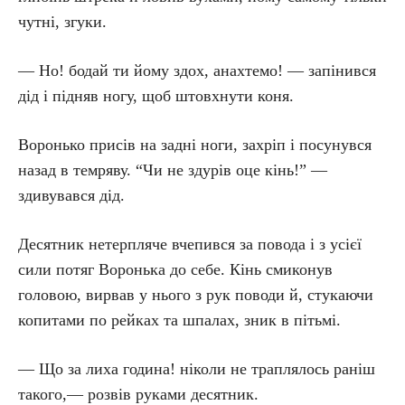
чутні, згуки.
— Но! бодай ти йому здох, анахтемо! — запінився
дід і підняв ногу, щоб штовхнути коня.
Воронько присів на задні ноги, захріп і посунувся
назад в темряву. “Чи не здурів оце кінь!” —
здивувався дід.
Десятник нетерпляче вчепився за повода і з усієї
сили потяг Воронька до себе. Кінь смиконув
головою, вирвав у нього з рук поводи й, стукаючи
копитами по рейках та шпалах, зник в пітьмі.
— Що за лиха година! ніколи не траплялось раніш
такого,— розвів руками десятник.