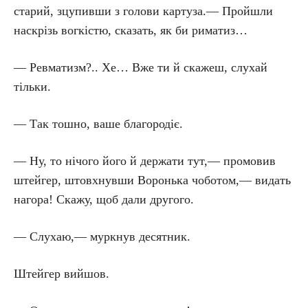
старий, зцупивши з голови картуза.— Пройшли
наскрізь вогкістю, сказать, як би риматиз…
— Ревматизм?.. Хе… Вже ти й скажеш, слухай
тільки.
— Так тошно, ваше благородіє.
— Ну, то нічого його й держати тут,— промовив
штейгер, штовхнувши Воронька чоботом,— видать
нагора! Скажу, щоб дали другого.
— Слухаю,— муркнув десятник.
Штейгер вийшов.