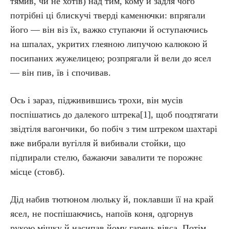
тямив, чи не хотів) над тим, кому й задля чого
потрібні ці блискучі тверді каменючки: впрягали
його — він віз їх, важко ступаючи й оступаючись
на шпалах, укритих глеяною липучою калюкою й
посипаних жужелицею; розпрягали й вели до ясел
— він пив, їв і спочивав.
Ось і зараз, підживившись трохи, він мусів
поспішатись до далекого штрека[1], щоб поодтягати
звідтіля вагончики, бо побіч з тим штреком шахтарі
вже вибрали вугілля й вибивали стойки, що
підпирали стелю, бажаючи завалити те порожнє
місце (стовб).
Дід набив тютюном люльку й, поклавши її на край
ясел, не поспішаючись, напоїв коня, одгорнув
рукою мішку й насипав йому гарець вівса. Потім