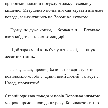
притоптав пальцем потухлу люльку і сховав у
кишеню. Метушливо почав він одв’язувати від ясел
повода, замахнувшись на Воронька кулаком.
— Ну-ну, не дуже кричи,— бурчав він.— Багацько
вас знайдеться таких командирів…
— Щоб зараз мені кінь був у штрекові,— кинув
десятник і зник.
— Зараз, зараз, прояво, бачиш, що одв’язую, не
повилазило ж тобі… Диви, який лютий, галасує…
Назад, проклятий!…
Старий одв’язав повода й повів Воронька низькою
мокрою продольною до штреку. Коливаюче світло