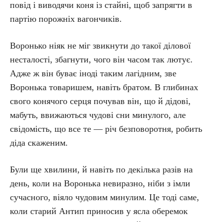
повід і виводячи коня із стайні, щоб запрягти в
партію порожніх вагончиків.
Воронько ніяк не міг звикнути до такої ділової
несталості, збагнути, чого він часом так лютує.
Адже ж він буває іноді таким лагідним, зве
Воронька товаришем, навіть братом. В глибинах
свого конячого серця почував він, що й дідові,
мабуть, ввижаються чудові сни минулого, але
свідомість, що все те — річ безповоротня, робить
діда скаженим.
Були ще хвилини, й навіть по декілька разів на
день, коли на Воронька невиразно, ніби з імли
сучасного, віяло чудовим минулим. Це тоді саме,
коли старий Антип приносив у ясла оберемок