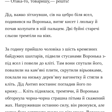
— Отака-то, товаришу,— решта!
Дід, важко зітхнувши, сів на цебро біля ясел,
подивився на Воронька, витяг кисет і люльку й
почав колупати в ній пальцем. Дві буйні старечі
сльози тремтіли на віях.
За годину прийшло чоловіка з шість кремезних
байдужих шахтарів, підвели стусанами Воронька з-
під ясел і повели до кліті. Там вони спутали його,
повалили на кам’яні плити, скрутили вірьовками,
поклали на низьку дерев’яну вагонетку й стягли в
кліть. Дід Антип востаннє погладив його по
крижу… Кліть піднялася, тремтячи, й Воронька
обгорнула чорна-чорна страшна пітьма й скажений
жах. Напруживши останню силу, він рвонувся, але