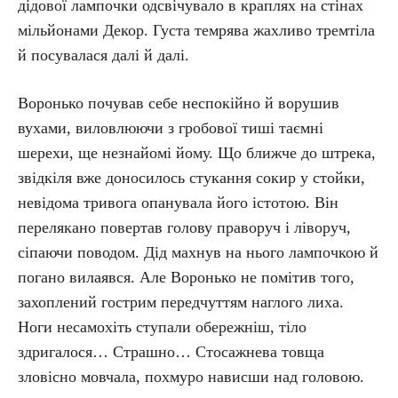
дідової лампочки одсвічувало в краплях на стінах
мільйонами Декор. Густа темрява жахливо тремтіла
й посувалася далі й далі.
Воронько почував себе неспокійно й ворушив
вухами, виловлюючи з гробової тиші таємні
шерехи, ще незнайомі йому. Що ближче до штрека,
звідкіля вже доносилось стукання сокир у стойки,
невідома тривога опанувала його істотою. Він
перелякано повертав голову праворуч і ліворуч,
сіпаючи поводом. Дід махнув на нього лампочкою й
погано вилаявся. Але Воронько не помітив того,
захоплений гострим передчуттям наглого лиха.
Ноги несамохіть ступали обережніш, тіло
здригалося… Страшно… Стосажнева товща
зловісно мовчала, похмуро нависши над головою.