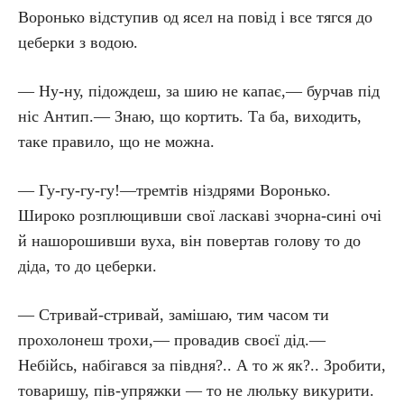
Воронько відступив од ясел на повід і все тягся до
цеберки з водою.
— Ну-ну, підождеш, за шию не капає,— бурчав під
ніс Антип.— Знаю, що кортить. Та ба, виходить,
таке правило, що не можна.
— Гу-гу-гу-гу!—тремтів ніздрями Воронько.
Широко розплющивши свої ласкаві зчорна-сині очі
й нашорошивши вуха, він повертав голову то до
діда, то до цеберки.
— Стривай-стривай, замішаю, тим часом ти
прохолонеш трохи,— провадив своєї дід.—
Небійсь, набігався за півдня?.. А то ж як?.. Зробити,
товаришу, пів-упряжки — то не люльку викурити.