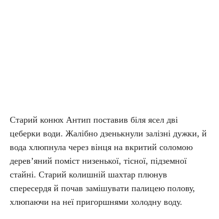
Старий конюх Антип поставив біля ясел дві
цеберки води. Жалібно дзенькнули залізні дужки, й
вода хлюпнула через вінця на вкритий соломою
дерев’яний поміст низенької, тісної, підземної
стайні. Старий колишній шахтар плюнув
спересердя й почав замішувати палицею полову,
хлюпаючи на неї пригоршнями холодну воду.