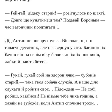
— Гей-гей! дідьку старий! — розітнулось по шахті.
— Довго ще кунятимеш там? Подавай Воронька —
час вагончики поодтягати!..
Дід Антип не поворухнувся. Він знав, що то
галасує десятник, але не звернув уваги. Багацько їх
бачив він на своїм віку й звик до їхніх покриків,
лайки й навіть биття.
— Гукай, гукай собі на здоров’ячко,— бубонів
старий,— така твоя собача служба. А наше діло
слухати й робити своє… Підождеш — Не собі
робиш, хазяїнові! Не візьме тебе лиха година, а
хазяїн не зубожіє, коли Антип спочине трохи…