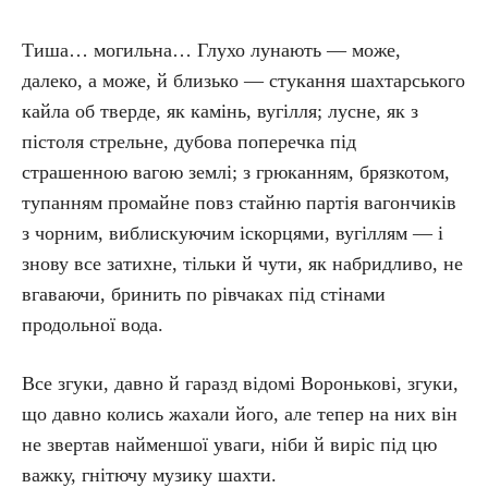
Тиша… могильна… Глухо лунають — може,
далеко, а може, й близько — стукання шахтарського
кайла об тверде, як камінь, вугілля; лусне, як з
пістоля стрельне, дубова поперечка під
страшенною вагою землі; з грюканням, брязкотом,
тупанням промайне повз стайню партія вагончиків
з чорним, виблискуючим іскорцями, вугіллям — і
знову все затихне, тільки й чути, як набридливо, не
вгаваючи, бринить по рівчаках під стінами
продольної вода.
Все згуки, давно й гаразд відомі Воронькові, згуки,
що давно колись жахали його, але тепер на них він
не звертав найменшої уваги, ніби й виріс під цю
важку, гнітючу музику шахти.