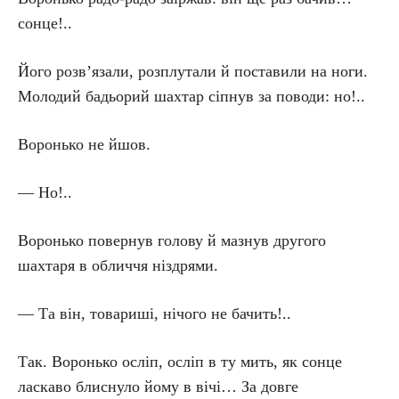
сонце!..
Його розв’язали, розплутали й поставили на ноги.
Молодий бадьорий шахтар сіпнув за поводи: но!..
Воронько не йшов.
— Но!..
Воронько повернув голову й мазнув другого
шахтаря в обличчя ніздрями.
— Та він, товариші, нічого не бачить!..
Так. Воронько осліп, осліп в ту мить, як сонце
ласкаво блиснуло йому в вічі… За довге