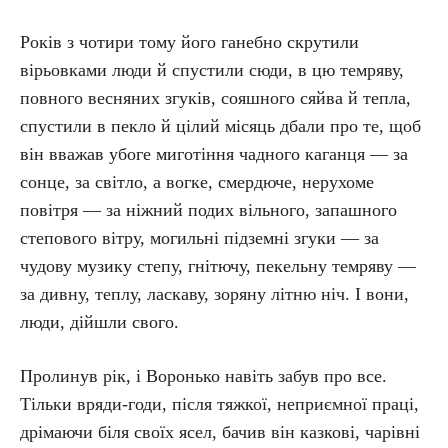
Років з чотири тому його ганебно скрутили
вірьовками люди й спустили сюди, в цю темряву,
повного весняних згуків, сояшного сяйва й тепла,
спустили в пекло й цілий місяць дбали про те, щоб
він вважав убоге миготіння чадного каганця — за
сонце, за світло, а вогке, смердюче, нерухоме
повітря — за ніжний подих вільного, запашного
степового вітру, могильні підземні згуки — за
чудову музику степу, гнітючу, пекельну темряву —
за дивну, теплу, ласкаву, зоряну літню ніч. І вони,
люди, дійшли свого.
Пролинув рік, і Воронько навіть забув про все.
Тільки вряди-годи, після тяжкої, неприємної праці,
дрімаючи біля своїх ясел, бачив він казкові, чарівні