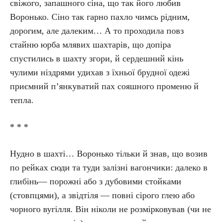
свіжого, запашного сіна, що так його любив
Воронько. Сіно так гарно пахло чимсь рідним,
дорогим, але далеким… А то проходила повз
стайню юрба млявих шахтарів, що допіра
спустились в шахту згори, й сердешний кінь
чулими ніздрями удихав з їхньої брудної одежі
приємний п’янкуватий пах сояшного променю й
тепла.
* * *
Нудно в шахті… Воронько тільки й знав, що возив
по рейках сюди та туди залізні вагончики: далеко в
глибінь— порожні або з дубовими стойками
(стовпцями), а звідтіля — повні сірого глею або
чорного вугілля. Він ніколи не розмірковував (чи не