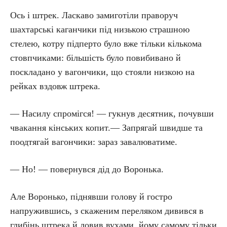
Ось і штрек. Ласкаво замиготіли праворуч
шахтарські каганчики під низькою страшною
стелею, котру підперто було вже тільки кількома
стовпчиками: більшість було повибивано й
поскладано у вагончики, що стояли низкою на
рейках вздовж штрека.
— Насилу спромігся! — гукнув десятник, почувши
чвакання кінських копит.— Запрягай швидше та
поодтягай вагончики: зараз завалюватиме.
— Но! — повернувся дід до Воронька.
Але Воронько, піднявши голову й гостро
напружившись, з скаженим переляком дивився в
глибінь штрека й ловив вухами, йому самому тільки