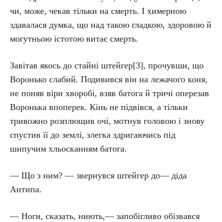
чи, може, чекав тільки на смерть. І химерною
здавалася думка, що над такою гладкою, здоровою й
могутньою істотою витає смерть.
Завітав якось до стайні штейгер[3], прочувши, що
Воронько слабий. Подивився він на лежачого коня,
не поняв віри хворобі, взяв батога й тричі оперезав
Воронька впоперек. Кінь не підвівся, а тільки
тривожно розплющив очі, мотнув головою і знову
спустив її до землі, злегка здригаючись під
шипучим хльосканням батога.
— Що з ним? — звернувся штейгер до— діда
Антипа.
— Ноги, сказать, ниють,— запобігливо обізвався