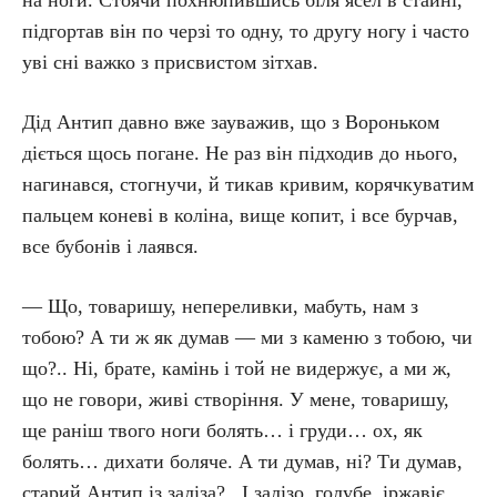
на ноги. Стоячи похнюпившись біля ясел в стайні,
підгортав він по черзі то одну, то другу ногу і часто
уві сні важко з присвистом зітхав.
Дід Антип давно вже зауважив, що з Вороньком
діється щось погане. Не раз він підходив до нього,
нагинався, стогнучи, й тикав кривим, корячкуватим
пальцем коневі в коліна, вище копит, і все бурчав,
все бубонів і лаявся.
— Що, товаришу, непереливки, мабуть, нам з
тобою? А ти ж як думав — ми з каменю з тобою, чи
що?.. Ні, брате, камінь і той не видержує, а ми ж,
що не говори, живі створіння. У мене, товаришу,
ще раніш твого ноги болять… і груди… ох, як
болять… дихати боляче. А ти думав, ні? Ти думав,
старий Антип із заліза?.. І залізо, голубе, іржавіє…