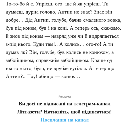
То-то-бо й є. Упрієш, ого! ще й як упрієш. Ти
думаєш, дурна голово, Антип не знає? Знає він
добре… Дід Антип, голубе, бачив смаленого вовка,
був під конем, був і на коні. А теперь ось, скажемо,
й знов під конем — навряд уже чи й видряпається
з-під нього. Куди там!.. А колись… ого-го! А ти
думав як? Він, голубе, був колись не конюхом, а
забойщиком, справжнім забойщиком. Краще од
нього ніхто, було, не врубає вугілля. А тепер що
Антип?.. Пху! абищо — конюх…
Реклама
Ви досі не підписані на телеграм-канал
Літгазети? Натисніть, щоб підписатися!
Посилання на канал