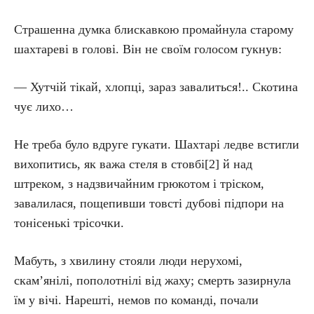
Страшенна думка блискавкою промайнула старому
шахтареві в голові. Він не своїм голосом гукнув:
— Хутчій тікай, хлопці, зараз завалиться!.. Скотина
чує лихо…
Не треба було вдруге гукати. Шахтарі ледве встигли
вихопитись, як важа стеля в стовбі[2] й над
штреком, з надзвичайним грюкотом і тріском,
завалилася, пощепивши товсті дубові підпори на
тонісенькі трісочки.
Мабуть, з хвилину стояли люди нерухомі,
скам’янілі, пополотнілі від жаху; смерть зазирнула
їм у вічі. Нарешті, немов по команді, почали