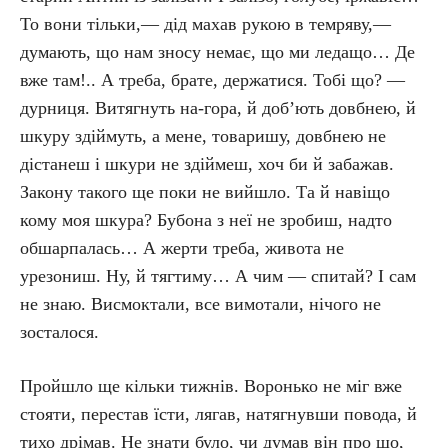
То вони тільки,— дід махав рукою в темряву,—
думають, що нам зносу немає, що ми ледащо… Де
вже там!.. А треба, брате, держатися. Тобі що? —
дурниця. Витягнуть на-гора, й доб’ють довбнею, й
шкуру здіймуть, а мене, товаришу, довбнею не
дістанеш і шкури не здіймеш, хоч би й забажав.
Закону такого ще поки не вийшло. Та й навіщо
кому моя шкура? Бубона з неї не зробиш, надто
обшарпалась… А жерти треба, живота не
урезониш. Ну, й тягтиму… А чим — спитай? І сам
не знаю. Висмоктали, все вимотали, нічого не
зосталося.
Пройшло ще кільки тижнів. Воронько не міг вже
стояти, перестав їсти, лягав, натягнувши повода, й
тихо дрімав. Не знати було, чи думав він про що,