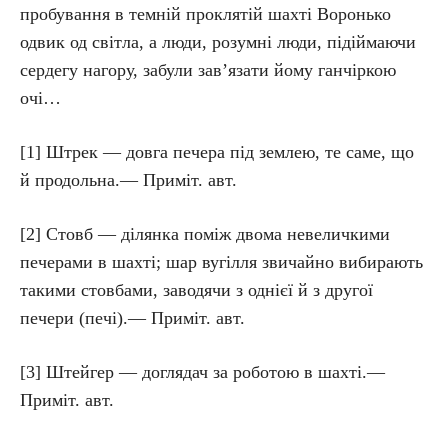
пробування в темній проклятій шахті Воронько
одвик од світла, а люди, розумні люди, підіймаючи
сердегу нагору, забули зав’язати йому ганчіркою
очі…
[1] Штрек — довга печера під землею, те саме, що
й продольна.— Приміт. авт.
[2] Стовб — ділянка поміж двома невеличкими
печерами в шахті; шар вугілля звичайно вибирають
такими стовбами, заводячи з однієї й з другої
печери (печі).— Приміт. авт.
[3] Штейгер — доглядач за роботою в шахті.—
Приміт. авт.