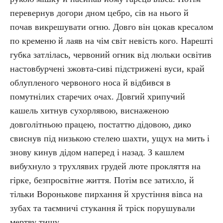
перевернув догори дном цебро, сів на нього й
почав викрешувати огню. Довго він цокав кресалом
по кременю й лаяв на чім світ невість кого. Нарешті
губка затлілась, червоний огник від люльки освітив
настовбурчені зжовта-сиві підстрижені вуси, край
облупленого червоного носа й відбився в
помутнілих старечих очах. Довгий хрипучий
кашель хитнув сухорлявою, виснаженою
довголітньою працею, постаттю дідовою, дико
свиснув під низькою стелею шахти, ущух на мить і
знову кинув дідом наперед і назад. З кашлем
вибухнуло з трухлявих грудей люте прокляття на
гірке, безпросвітне життя. Потім все затихло, й
тільки Воронькове пирхання й хрустіння вівса на
зубах та таємничі стукання й тріск порушували
мертву тишу.