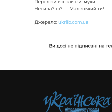
Перелічи всі сльози, муки…
Несила? ні? — Маленький ти!
Джерело:
ukrlib.com.ua
Ви досі не підписані на т