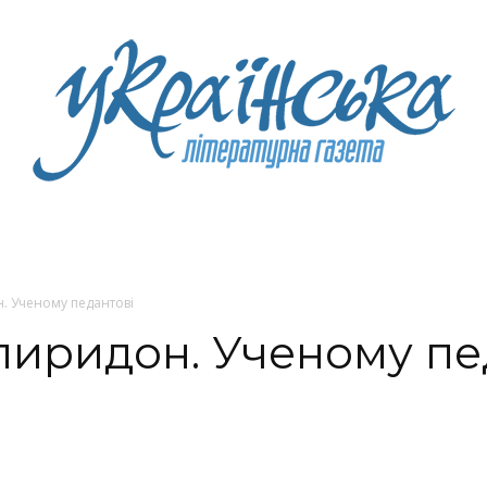
Litgazeta.com.ua
. Ученому педантові
пиридон. Ученому пе