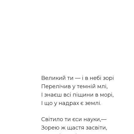
Великий ти — і в небі зорі
Перелічив у темній млі,
І знаєш всі піщини в морі,
І що у надрах є землі.
Світило ти єси науки,—
Зорею ж щастя засвіти,