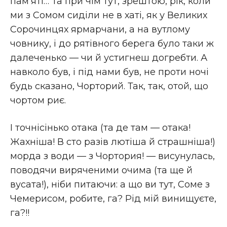
пам’яті… Та при чім тут, зрештою, рік, коли
ми з Сомом сиділи не в хаті, як у Великих
Сорочинцях ярмарчани, а на вутлому
човнику, і до рятівного берега було таки ж
далеченько — чи й устигнеш догребти. А
навколо був, і під нами був, не проти ночі
будь сказано, Чорторий. Так, так, отой, що
чортом риє.
І точнісінько отака (та де там — отака!
Жахніша! В сто разів лютіша й страшніша!)
морда з води — з Чортория! — висунулась,
поводячи виряченими очима (та ще й
вусата!), ніби питаючи: а що ви тут, Соме з
Чемерисом, робите, га? Рід мій винищуєте,
га?!!