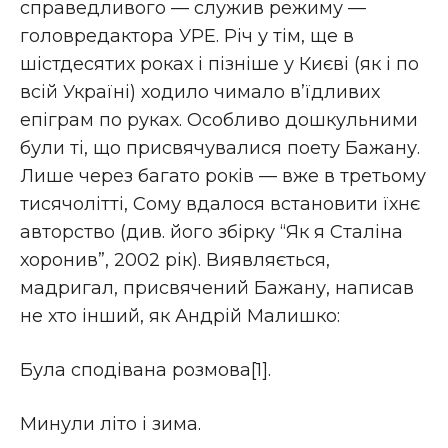
справедливого — служив режиму —
головредактора УРЕ. Річ у тім, ще в
шістдесятих роках і пізніше у Києві (як і по
всій Україні) ходило чимало в’їдливих
епіграм по руках. Особливо дошкульними
були ті, що присвячувалися поету Бажану.
Лише через багато років — вже в третьому
тисячолітті, Сому вдалося встановити їхнє
авторство (див. його збірку “Як я Сталіна
хоронив”, 2002 рік). Виявляється,
мадригал, присвячений Бажану, написав
не хто інший, як Андрій Малишко:
Була сподівана розмова[1].
Минули літо і зима.