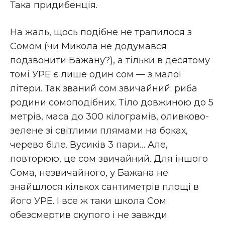
Така придибенція.
На жаль, щось подібне не трапилося з
Сомом (чи Микола не додумався
подзвонити Бажану?), а тільки в десятому
томі УРЕ є лише один сом — з малої
літери. Так званий сом звичайний: риба
родини сомоподібних. Тіло довжиною до 5
метрів, маса до 300 кілограмів, оливково-
зелене зі світлими плямами на боках,
черево біле. Вусиків 3 пари… Але,
повторюю, це сом звичайний. Для іншого
Сома, незвичайного, у Бажана не
знайшлося кількох сантиметрів площі в
його УРЕ. І все ж таки школа Сом
обезсмертив скупого і не завжди