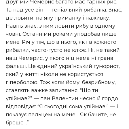
друг мій Чемерис багато має гарних рис.
Та над усе він — геніальний рибалка. Знає,
де ловити, на яку приманку і наживку.
Навіть знає, з ким ловити рибу в одному
човні. Останніми роками уподобав лише
мене. Річ у тім, що в нього, як і в кожного
рибалки, часто-густо не клює. Ні, не такий
наш Чемерис, у якого ніц нема ні грана
фальші. Це єдиний український гуморист,
який у житті ніколи не користується
гіперболою. Тож коли йому, безрибному,
ставлять важке запитання: “Що ти
упіймав?” — пан Валентин чесно й гордо
відповідає: “Я сьогодні сома упіймав!” — і
показує пальцем на мене… Як бачите, не
бреше…”