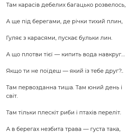
Там карасів дебелих багацько розвелось,
А ще під берегами, де річки тихий плин,
Гуляє з карасями, пускає бульки лин.
А що плотви тієї — кипить вода навкруг…
Якщо ти не поїдеш — який із тебе друг?..
Там первозданна тиша. Там юний день і
світ.
Там тільки плескіт риби і птахів переліт.
А в берегах незбита трава — густа така,