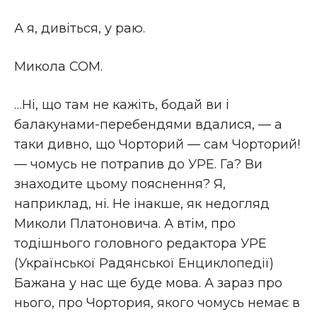
А я, дивіться, у раю.
Микола СОМ.
…Ні, що там не кажіть, бодай ви і
балакунами-перебендями вдалися, — а
таки дивно, що Чорторий — сам Чорторий!
— чомусь не потрапив до УРЕ. Га? Ви
знаходите цьому пояснення? Я,
наприклад, ні. Не інакше, як недогляд
Миколи Платоновича. А втім, про
тодішнього головного редактора УРЕ
(Української Радянської Енциклопедії)
Бажана у нас ще буде мова. А зараз про
нього, про Чортория, якого чомусь немає в