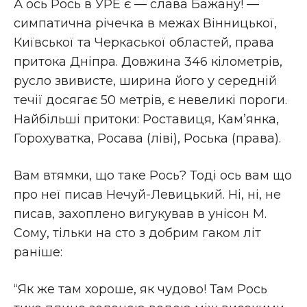
А ось Рось в УРЕ є — слава Бажану! —
симпатична річечка в межах Вінницької,
Київської та Черкаської областей, права
притока Дніпра. Довжина 346 кілометрів,
русло звивисте, ширина його у середній
течії досягає 50 метрів, є невеликі пороги.
Найбільші притоки: Роставиця, Кам’янка,
Горохуватка, Росава (ліві), Роська (права).
Вам втямки, що таке Рось? Тоді ось вам що
про неї писав Нечуй-Левицький. Ні, ні, не
писав, захоплено вигукував в унісон М.
Сому, тільки на сто з добрим гаком літ
раніше:
“Як же там хороше, як чудово! Там Рось