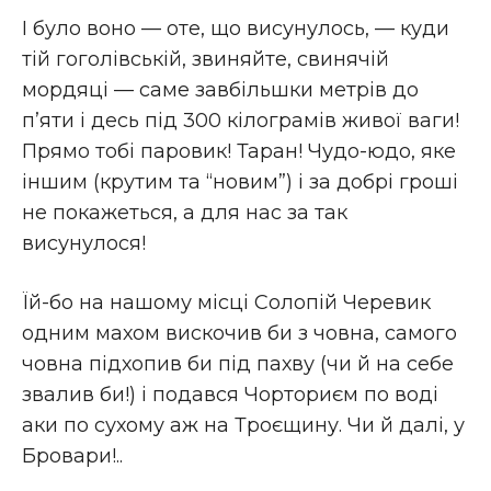
І було воно — оте, що висунулось, — куди
тій гоголівській, звиняйте, свинячій
мордяці — саме завбільшки метрів до
п’яти і десь під 300 кілограмів живої ваги!
Прямо тобі паровик! Таран! Чудо-юдо, яке
іншим (крутим та “новим”) і за добрі гроші
не покажеться, а для нас за так
висунулося!
Їй-бо на нашому місці Солопій Черевик
одним махом вискочив би з човна, самого
човна підхопив би під пахву (чи й на себе
звалив би!) і подався Чорториєм по воді
аки по сухому аж на Троєщину. Чи й далі, у
Бровари!..