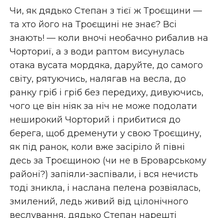
Чи, як дядько Степан з тієї ж Троєщини —
та хто його на Троєщині не знає? Всі
знають! — коли вночі необачно рибалив на
Чорториї, а з води раптом висунулась
отака вусата мордяка, даруйте, до самого
світу, рятуючись, налягав на весла, до
ранку гріб і гріб без передиху, дивуючись,
чого це він ніяк за ніч не може подолати
неширокий Чорторий і прибитися до
берега, щоб дременути у свою Троєщину,
як під ранок, коли вже засіріло й півні
десь за Троєщиною (чи не в Броварському
районі?) запіяли-заспівали, і вся нечисть
тоді зникла, і наслана пелена розвіялась,
змилений, ледь живий від цілонічного
веслування, дядько Степан нарешті