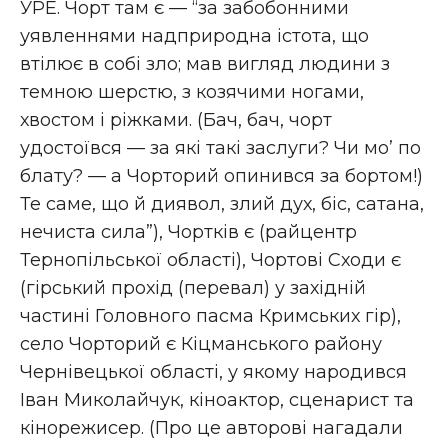
УРЕ. Чорт там є — “за забобонними
уявленнями надприродна істота, що
втілює в собі зло; мав вигляд людини з
темною шерстю, з козячими ногами,
хвостом і ріжками. (Бач, бач, чорт
удостоївся — за які такі заслуги? Чи мо’ по
блату? — а Чорторий опинився за бортом!)
Те саме, що й диявол, злий дух, біс, сатана,
нечиста сила”), Чортків є (райцентр
Тернопільської області), Чортові Сходи є
(гірський прохід (перевал) у західній
частині Головного пасма Кримських гір),
село Чорторий є Кіцманського району
Чернівецької області, у якому народився
Іван Миколайчук, кіноактор, сценарист та
кінорежисер. (Про це авторові нагадали