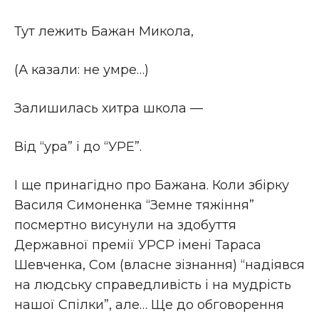
Тут лежить Бажан Микола,
(А казали: не умре…)
Залишилась хитра школа —
Від “ура” і до “УРЕ”.
І ще принагідно про Бажана. Коли збірку
Василя Симоненка “Земне тяжіння”
посмертно висунули на здобуття
Державної премії УРСР імені Тараса
Шевченка, Сом (власне зізнання) “надіявся
на людську справедливість і на мудрість
нашої Спілки”, але… Ще до обговорення