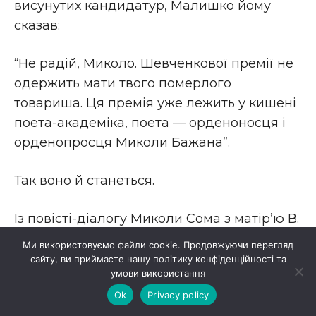
висунутих кандидатур, Малишко йому
сказав:
“Не радій, Миколо. Шевченкової премії не
одержить мати твого померлого
товариша. Ця премія уже лежить у кишені
поета-академіка, поета — орденоносця і
орденопросця Миколи Бажана”.
Так воно й станеться.
Із повісті-діалогу Миколи Сома з матір’ю В.
Симоненка Ганною Федорівною
Ми використовуємо файли cookie. Продовжуючи перегляд
Симоненко-Щербань (збірка “З матір’ю на
сайту, ви приймаєте нашу політику конфіденційності та
умови використання
самоті”):
Ok
Privacy policy