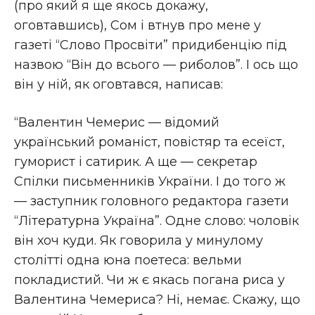
(про який я ще якось докажу,
оговтавшись), Сом і втнув про мене у
газеті “Слово Просвіти” придибенцію під
назвою “Він до всього — риболов”. І ось що
він у ній, як оговтався, написав:
“Валентин Чемерис — відомий
український романіст, повістяр та есеїст,
гуморист і сатирик. А ще — секретар
Спілки письменників України. І до того ж
— заступник головного редактора газети
“Літературна Україна”. Одне слово: чоловік
він хоч куди. Як говорила у минулому
столітті одна юна поетеса: вельми
покладистий. Чи ж є якась погана риса у
Валентина Чемериса? Ні, немає. Скажу, що