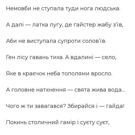
Немовби не ступала туди нога людська.
А далі — латка лугу, де гайстер жабу з’їв,
Аби не виступала супроти солов’їв.
Ген лісу гавань тиха. А вдалині — село,
Яке в краєчок неба тополями вросло.
А головне натхнення — свята жива вода…
Чого ж ти завагався? Збирайся і — гайда!
Покинь столичний гамір і суєту суєт,