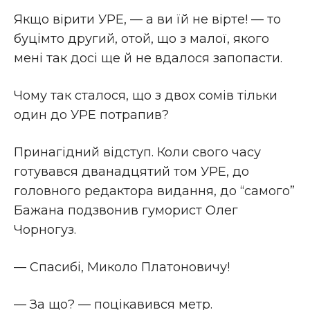
Якщо вірити УРЕ, — а ви їй не вірте! — то
буцімто другий, отой, що з малої, якого
мені так досі ще й не вдалося запопасти.
Чому так сталося, що з двох сомів тільки
один до УРЕ потрапив?
Принагідний відступ. Коли свого часу
готувався дванадцятий том УРЕ, до
головного редактора видання, до “самого”
Бажана подзвонив гуморист Олег
Чорногуз.
— Спасибі, Миколо Платоновичу!
— За що? — поцікавився метр.