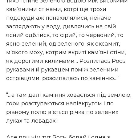
тихо плине зеленою водою між високими
кам’яними стінами, котрі ще трохи
подекуди аж понахилялися, неначе
заглядають у воду, дивлячись на свій
ясний одблиск, то сірий, то червоний, то
ясно-зелений, од зеленого, як оксамит,
м’якого моху, котрим вкриті кам’яні стіни,
як дорогими килимами… Розлилась Рось
рукавами й рукавцем поміж зеленими
острівцями, розсипалась по камінню…”
“…а там далі каміння ховається під землею,
гори розступаються напівкругом і по
рівному полю в’ється річка по зелених
луках та левадах”.
Але при чім тут Рось, бодай і одна з