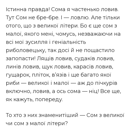
Істинна правда! Сома я частенько ловив.
Тут Сом не бре-бре. І — ловлю. Але тільки
отого, що з великої літери. Бо є ще сом з
малої, якого мені, чомусь, незважаючи на
всі мої зусилля і геніальність
риболовецьку, так досі й не пощастило
запопасти! Лящів ловив, судаків ловив,
линів ловив, щук ловив, карасів ловив,
гущарок, пліток, в’язів і ще багато якої
риби — великої і малої — аж до пічкурів
включно, ловив, а ось сома — ніц! Все ще,
як кажуть, попереду.
То хто з них знаменитіший — Сом з великої
чи сом з малої літери?