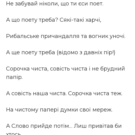
Не забувай ніколи, що ти єси поет.
А що поету треба? Сякі-такі харчі,
Рибальське причандалля та вогник уночі.
А ще поету треба (відомо з давніх пір!)
Сорочка чиста, совість чиста і не брудний
папір.
А совість наша чиста. Сорочка чиста теж.
На чистому папері думки свої мереж.
А Слово прийде потім… Лиш привітав би
хтось…