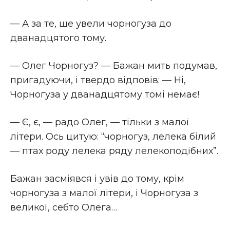
— А за те, ще увели чорногуза до
дванадцятого тому.
— Олег Чорногуз? — Бажан мить подумав,
пригадуючи, і твердо відповів: — Ні,
Чорногуза у дванадцятому томі немає!
— Є, є, — радо Олег, — тільки з малої
літери. Ось цитую: “чорногуз, лелека білий
— птах роду лелека ряду лелекоподібних”.
Бажан засміявся і увів до тому, крім
чорногуза з малої літери, і Чорногуза з
великої, себто Олега…