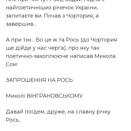
найпоетичніших річечок України,
запитаєте ви. Почав з Чортория, а
завершив…
А при тім… Бо це ж та Рось (до Чортория
ще дійде у нас черга), про яку так
поетично-захоплююче написав Микола
Сом:
ЗАПРОШЕННЯ НА РОСЬ
Миколі ВІНГРАНОВСЬКОМУ
Давай поїдем, друже, на славну річку
Рось,