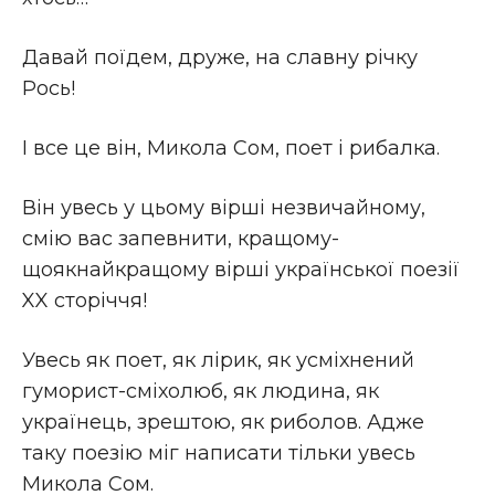
Давай поїдем, друже, на славну річку
Рось!
І все це він, Микола Сом, поет і рибалка.
Він увесь у цьому вірші незвичайному,
смію вас запевнити, кращому-
щоякнайкращому вірші української поезії
XX сторіччя!
Увесь як поет, як лірик, як усміхнений
гуморист-сміхолюб, як людина, як
українець, зрештою, як риболов. Адже
таку поезію міг написати тільки увесь
Микола Сом.