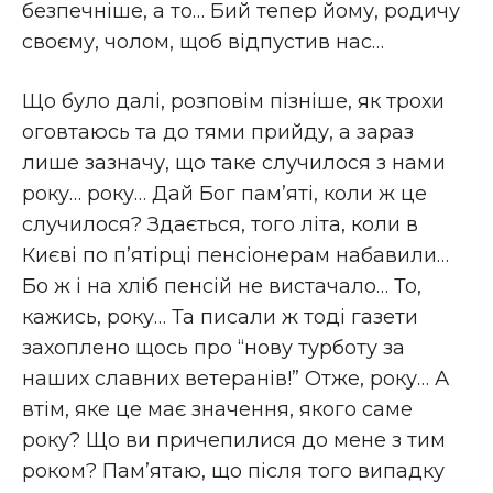
безпечніше, а то… Бий тепер йому, родичу
своєму, чолом, щоб відпустив нас…
Що було далі, розповім пізніше, як трохи
оговтаюсь та до тями прийду, а зараз
лише зазначу, що таке случилося з нами
року… року… Дай Бог пам’яті, коли ж це
случилося? Здається, того літа, коли в
Києві по п’ятірці пенсіонерам набавили…
Бо ж і на хліб пенсій не вистачало… То,
кажись, року… Та писали ж тоді газети
захоплено щось про “нову турботу за
наших славних ветеранів!” Отже, року… А
втім, яке це має значення, якого саме
року? Що ви причепилися до мене з тим
роком? Пам’ятаю, що після того випадку