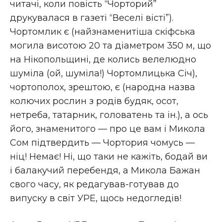
читачі, коли повість “Чорторий”
друкувалася в газеті “Веселі вісті”).
Чортомлик є (найзнаменитіша скіфська
могила висотою 20 та діаметром 350 м, що
на Нікопольщині, де колись велелюдно
шуміла (ой, шуміла!) Чортомлицька Січ),
чортополох, зрештою, є (народна назва
колючих рослин з родів будяк, осот,
нетреба, татарник, головатень та ін.), а ось
його, знаменитого — про це вам і Микола
Сом підтвердить — Чортория чомусь —
ніц! Немає! Ні, що таки не кажіть, бодай ви
і балакучий перебендя, а Микола Бажан
свого часу, як редагував-готував до
випуску в світ УРЕ, щось недогледів!