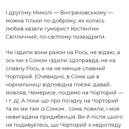
І другому Миколі — Вінграновському —
можна тільки по-доброму, як колись
любив казати гуморист Костянтин
Світличний, по-світлому позаздрити.
Чи їздили вони разом на Рось, не відаю, а
ось ми з Сомом їздили. Щоправда, не на
славну Рось, а на не менше славний
Чорторий. (Очевидно, в Сома ще в
чорнильниці відповідна поезія: давай,
мовляв, Чемерисе, поїдемо на Чорторий —
і т. д). А поки що про поїздку на Чорторий
та як ми там із Сомом… сома ловили, і моя
невигадана придибенція. Ви й після цього
не подивуєтесь, що Чорторий з недогляду