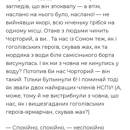
загледів, що він зпоквапу — а втім,
наслано на нього було, наслано! — не
вийнявши якорі, всю ніченьку грібся на
одному місці. Отаке з людьми чинить
Чорторий, а ви… Та нас із Сомом теж, як і
гоголівських героїв, скував жах, як та
мордяка з води біля самісінького борта
висунулась. І як ми з човна не кинулись у
воду? Потопив би нас Чорторий — він
такий. Тільки булькнули б! І поминай тоді
як звали двох найкращих членів НСПУ! (А,
може, тому й не вистрибнули з човна, що
нас, як і вищезгаданих гоголівських
героїв-ярмарчан, скував жах?)
— Спокійно, спокійно, — неспокійно