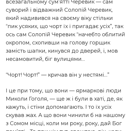
всезагальному сум’ятті Черевик — сам
суворий і відважний Солопій Черевик,
який надивився на своєму віку стільки
“пик усяких, що чорт їх і пригадає усіх”, так
ось сам Солопій Черевик “начебто облитий
окропом, схопивши на голову горщик
замість шапки, кинувся до дверей, і, мов
несамовитий, біг вулицями…
“Чорт! Чорт!” — кричав він у нестямі…”
І це при тому, що вони — ярмаркові люди
Миколи Гоголя, — ще ж і були в хаті, де, як
кажуть, і стіни допомагають. І то їх усіх
скував жах. А що вони чинили б на нашому
з Сомом місці, коли ми року, року, дай Бог