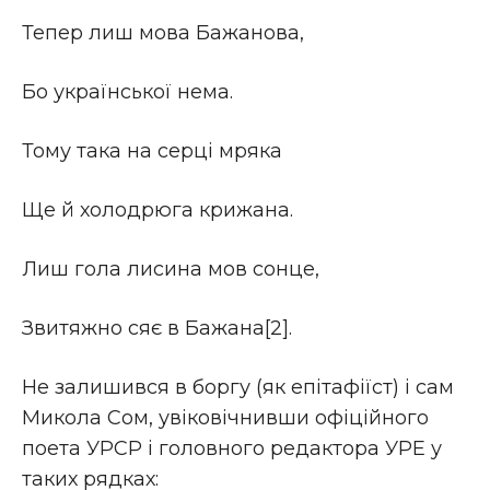
Тепер лиш мова Бажанова,
Бо української нема.
Тому така на серці мряка
Ще й холодрюга крижана.
Лиш гола лисина мов сонце,
Звитяжно сяє в Бажана[2].
Не залишився в боргу (як епітафіїст) і сам
Микола Сом, увіковічнивши офіційного
поета УРСР і головного редактора УРЕ у
таких рядках: