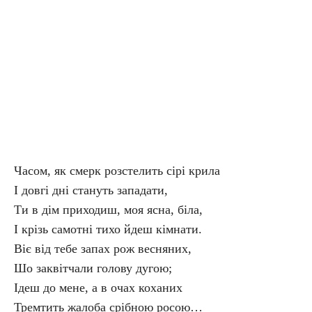
Часом, як смерк розстелить сірі крила
І довгі дні стануть западати,
Ти в дім приходиш, моя ясна, біла,
І крізь самотні тихо йдеш кімнати.
Віє від тебе запах рож весняних,
Шо заквітчали голову дугою;
Ідеш до мене, а в очах коханих
Тремтить жалоба срібною росою…