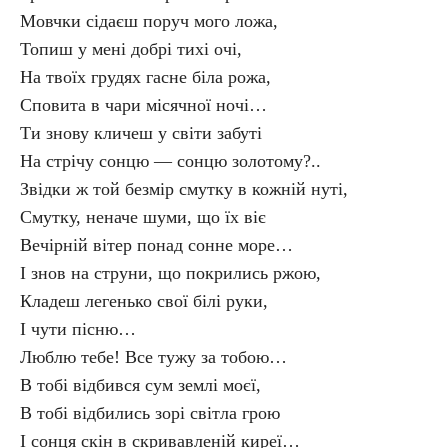
Мовчки сідаєш поруч мого ложа,
Топиш у мені добрі тихі очі,
На твоїх грудях гасне біла рожа,
Сповита в чари місячної ночі…
Ти знову кличеш у світи забуті
На стрічу сонцю — сонцю золотому?..
Звідки ж той безмір смутку в кожній нуті,
Смутку, неначе шуми, що їх віє
Вечірній вітер понад сонне море…
І знов на струни, що покрились ржою,
Кладеш легенько свої білі руки,
І чути пісню…
Люблю тебе! Все тужу за тобою…
В тобі відбився сум землі моєї,
В тобі відбились зорі світла грою
І сонця скін в скривавленій киреї…