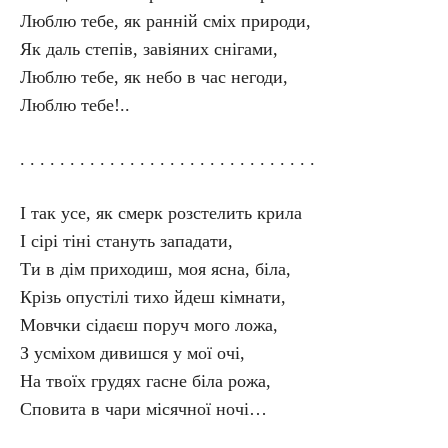
Люблю тебе, як ранній сміх природи,
Як даль степів, завіяних снігами,
Люблю тебе, як небо в час негоди,
Люблю тебе!..
. . . . . . . . . . . . . . . . . . . . . . . . . . . . . .
І так усе, як смерк розстелить крила
І сірі тіні стануть западати,
Ти в дім приходиш, моя ясна, біла,
Крізь опустілі тихо йдеш кімнати,
Мовчки сідаєш поруч мого ложа,
З усміхом дивишся у мої очі,
На твоїх грудях гасне біла рожа,
Сповита в чари місячної ночі…