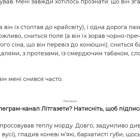
дував. Мені завжди хотілось прознати: що він з
 він їх стоптав до крайсвіту), і одна дорога п
жливо, сниться поле (а він їх зорав чорно-преч
того сіна, що він перевіз до конюшні), сниться б
далями, з протезами, із смердючим табаком, сло
він мені снився часто.
Реклама
елеграм-канал Літгазети? Натисніть, щоб підпис
ч просовував теплу морду. Довго, задумливо див
вусі), гладив коневі м’які, бархатисті губи, що