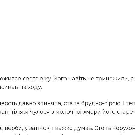
оживав свого віку. Його навіть не триножили, а 
асинав па ходу.
е шерсть давно злиняла, стала брудно-сірою. І те
уман, тільки чулося з молочної хмари його старе
 верби, у затінок, і важко думав. Стояв нерухо