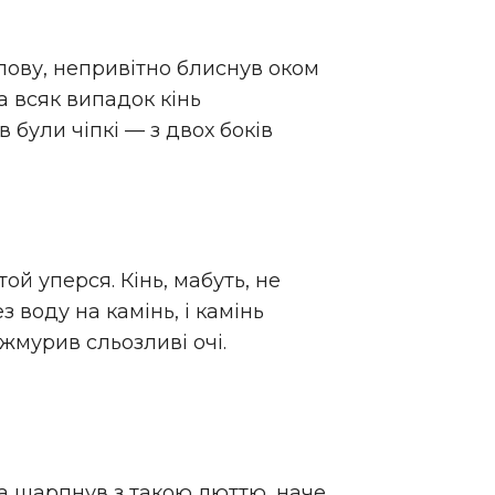
олову, непривітно блиснув оком
а всяк випадок кінь
в були чіпкі — з двох боків
ой уперся. Кінь, мабуть, не
 воду на камінь, і камінь
ижмурив сльозливі очі.
па шарпнув з такою люттю, наче