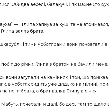
ся. Обидва веселі, балакучі, і як махне хто рук
за вуха!” — і Глипа хапнув за кущ, та не втримавс
к Глипа валяв брата.
шкарублі, і тими чоботярами вони почовгали в б
обіг до річки. Глипа з братом не бачили мене. а
 вони загупали на каміннях, і той, що приїхав 
нях, в чоботях сидить уже дядько на мілині, пр
 па ноги брата, а брат валяв Глипу в річку.
Мабуть, почесали й далі, бо десь там тріщало в 