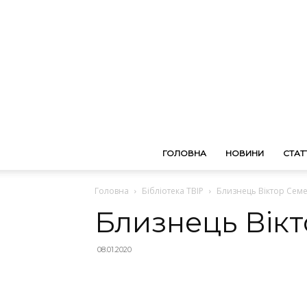
ГОЛОВНА
НОВИНИ
СТАТТ
Головна
Бібліотека ТВІР
Близнець Віктор Семе
Близнець Вікт
08.01.2020