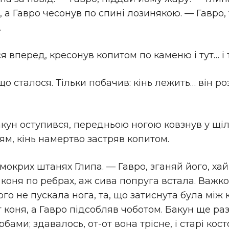
 а Гавро чесонув по спині лозинякою. — Гавро, 
.
я вперед, кресонув копитом по каменю і тут… і 
 що сталося. Тільки побачив: кінь лежить… він р
акун оступився, передньою ногою ковзнув у щіл
ням, кінь намертво застряв копитом.
мокрих штанях Глипа. — Гавро, зганяй його, хай
коня по ребрах, аж сива попруга встала. Важко,
го не пускала нога, та, що затиснута була між 
яг коня, а Гавро підсобляв чоботом. Бакун ще р
бами; здавалось, от-от вона трісне, і старі кос