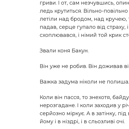
гриви. І от, сам незчувшись, опиня
ледь крутиться. Вільно-повільно 
летіли над бродом, над кручею, т
падав, серце гупало від страху, і
схоплювався, і німий той крик сто
Звали коня Бакун.
Він уже не робив. Він доживав вік
Важка задума ніколи не полишал
Коли він пасся, то знехотя, байд
нерозгадане. І коли заходив у рі
серйозно міркує. А в затінку, під
йому і в ніздрі, і в сльозливі очі.