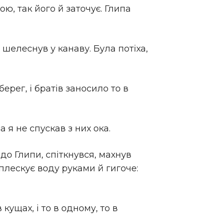
ою, так його й заточує. Глипа
я, шелеснув у канаву. Була потіха,
ерег, і братів заносило то в
 я не спускав з них ока.
до Глипи, спіткнувся, махнув
иплескує воду руками й гигоче:
кущах, і то в одному, то в