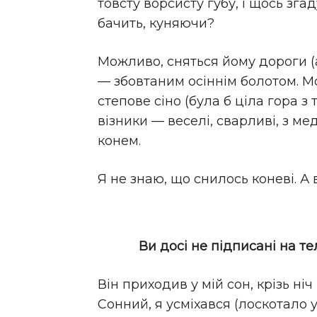
товсту ворсисту губу, і щось зга
бачить, куняючи?
Можливо, сняться йому дороги (а
— збовтаним осіннім болотом. Мо
степове сіно (була б ціла гора з 
візники — веселі, сварливі, з ме
конем.
Я не знаю, що снилось коневі. А 
Ви досі не підписані на т
Він приходив у мій сон, крізь ні
Сонний, я усміхався (лоскотало у 