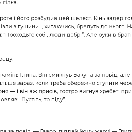
 гілка.
Проте і його розбудив цей шелест. Кінь задер г
ізли з гущини і, хитаючись, бредуть до нього. Н
 “Проходьте собі, люди добрі”. Але руки в браті
роду.
мінь Глипа. Він смикнув Бакуна за повід, але т
льше зараз, коли треба обережно ступити через
ня — і він аж присів, гостро вигнув хребет, пр
ляв: “Пустіть, то піду”.
па за повід. — Гавро, піддай йому жару! — Гли