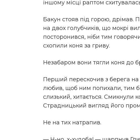
іншому місці раптом схитувалась
Бакун стояв під горою, дрімав. 
на двох голубчиків, що мокрі вил
посторонився, ніби тим говорячи:
схопили коня за гриву.
Незабаром вони тягли коня до б
Перший перескочив з берега на ка
любив, щоб ним попихали, тим бі
слизький, хитається. Смикнули ко
Страдницький вигляд його промов
Не на тих натрапив.
— Н-но, х-худоба! — шарпнув Гли