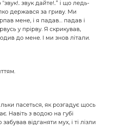
звук!.. звук дайте!..” і що ледь-
упко держався за гриву. Ми
рпав мене, і я падав… падав і
ірвусь у прірву. Я скрикував,
одив до мене. І ми знов літали.
иттям.
тільки пасеться, як розгадує щось
є. Навіть з водою на губі
 забував відганяти мух, і ті лізли