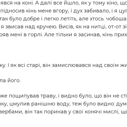
вся на коні. А далі все йшло, як у тому кіно, що “
підносив кінь мене вгору, і дух забивало, і я ц
ак було добре і легко летіть, але хтось. чобоша
 я звисав над кручею. Висів, як на нитці, от-от з
яв мені в горлі. Але тільки я засинав, кінь прих
у. І як всі старі, він замислювався над своїм ж
а його.
уже пощипував траву, і видно було, що він не с
чку, цмулив ранішню воду, теж було видно: дума
 вербами, він так поринав у свої конячі мислі, що