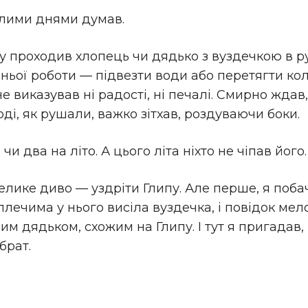
цілими днями думав.
у проходив хлопець чи дядько з вуздечкою в ру
ньої роботи — підвезти води або перетягти ко
е виказував ні радості, ні печалі. Смирно ждав
тоді, як рушали, важко зітхав, роздуваючи боки.
и два на літо. А цього літа ніхто не чіпав його
 велике диво — уздріти Глипу. Але перше, я поба
плечима у нього висіла вуздечка, і повідок мел
шим дядьком, схожим на Глипу. І тут я пригадав
брат.