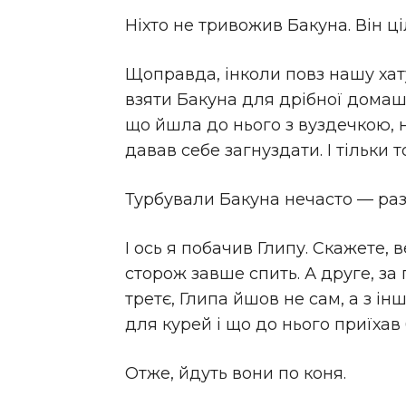
Ніхто не тривожив Бакуна. Він 
Щоправда, інколи повз нашу хат
взяти Бакуна для дрібної домаш
що йшла до нього з вуздечкою, н
давав себе загнуздати. І тільки 
Турбували Бакуна нечасто — раз ч
І ось я побачив Глипу. Скажете,
сторож завше спить. А друге, за 
третє, Глипа йшов не сам, а з ін
для курей і що до нього приїхав 
Отже, йдуть вони по коня.