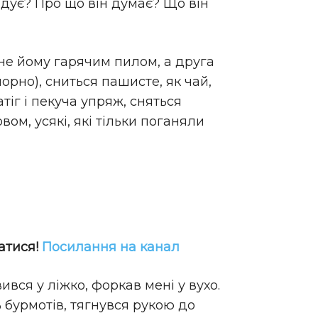
гадує? Про що він думає? Що він
ахне йому гарячим пилом, а друга
орно), сниться пашисте, як чай,
атіг і пекуча упряж, сняться
вом, усякі, які тільки поганяли
атися!
Посилання на канал
ився у ліжко, форкав мені у вухо.
сь бурмотів, тягнувся рукою до