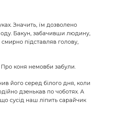
ках. Значить, їм дозволено
лоду. Бакун, забачивши людину,
, смирно підставляв голову,
. Про коня немовби забули.
чив його серед білого дня, коли
одійно дзенькав по чоботях. А
, що сусід наш ліпить сарайчик