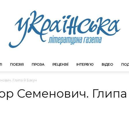
І
ПОЕЗІЯ
ПРОЗА
РЕЦЕНЗІЇ
ІНТЕРВ’Ю
ВІДЕО
ПОД
Litgazeta.com.ua
нович. Глипа й Бакун
ор Семенович. Глипа