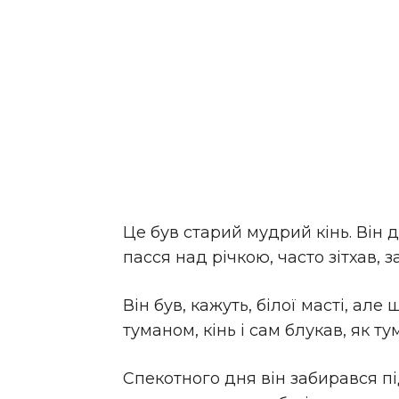
Це був старий мудрий кінь. Він д
пасся над річкою, часто зітхав, з
Він був, кажуть, білої масті, ал
туманом, кінь і сам блукав, як т
Спекотного дня він забирався під