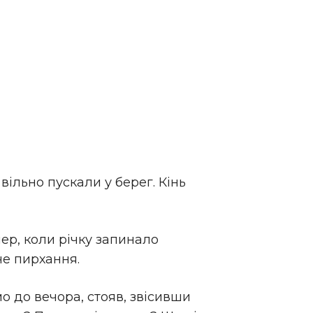
вільно пускали у берег. Кінь
пер, коли річку запинало
че пирхання.
мо до вечора, стояв, звісивши