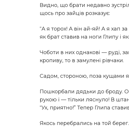
Видно, що брати недавно зустріли
щось про зайців розказує:
“А я торох! А він ай-яй! А я хап 
як брат ставив на ноги Глипу і я
Чоботи в них однакові — руді, за
кропиву, то в замулені рівчаки.
Садом, стороною, поза кущами я п
Пошкорбали дядьки до броду. Ось
рукою і — тільки ляснуло! В шта
“Ух, приятно!” Тепер Глипа ставив
Якось перебрались на той берег. 