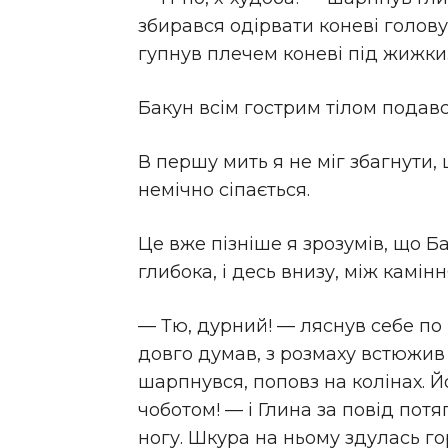
збирався одірвати коневі голову,
гупнув плечем коневі під жижки
Бакун всім гострим тілом подавс
В першу мить я не міг збагнути,
немічно сіпається.
Це вже пізніше я зрозумів, що Б
глибока, і десь внизу, між камін
— Тю, дурний! — ляснув себе по 
довго думав, з розмаху встюжив 
шарпнувся, поповз на колінах. Йо
чоботом! — і Глина за повід пот
ногу. Шкура на ньому здулась гор