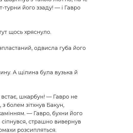
т-турни його ззаду! — і Гавро
тут щось хряснуло.
озпластаний, одвисла губа його
ину. А щілина була вузька й
 встає, шкарбун! — Гавро не
 з болем зітхнув Бакун,
камінням. — Гавро, бухни його
аз сіпнувся, страшно вивернув
томахи розсипляться.