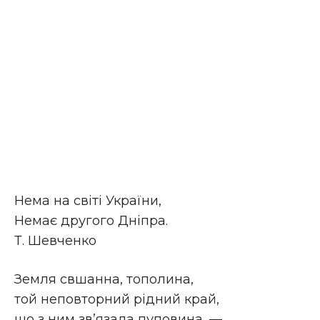
Нема на світі України,
Немає другого Дніпра.
Т. Шевченко
Земля свшанна, тополина,
той неповторний рідний край,
що з ним зв’язала пуповина, —