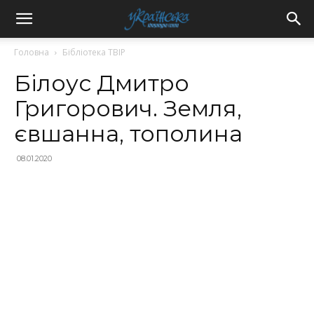
Головна
Бібліотека ТВІР
Білоус Дмитро
Григорович. Земля,
євшанна, тополина
08.01.2020