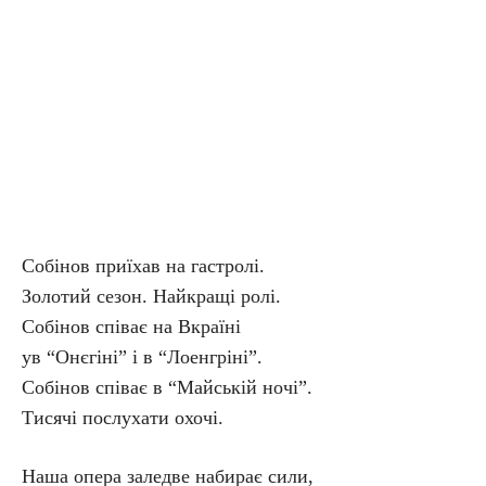
Cобінов приїхав на гастролі.
Золотий сезон. Найкращі ролі.
Собінов співає на Вкраїні
ув “Онєгіні” і в “Лоенгріні”.
Собінов співає в “Майській ночі”.
Тисячі послухати охочі.
Наша опера заледве набирає сили,