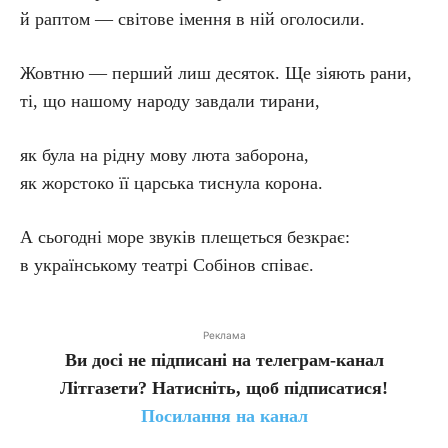
й раптом — світове імення в ній оголосили.
Жовтню — перший лиш десяток. Ще зіяють рани,
ті, що нашому народу завдали тирани,
як була на рідну мову люта заборона,
як жорстоко її царська тиснула корона.
А сьогодні море звуків плещеться безкрає:
в українському театрі Собінов співає.
Реклама
Ви досі не підписані на телеграм-канал
Літгазети? Натисніть, щоб підписатися!
Посилання на канал