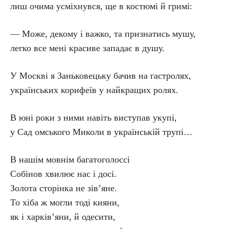
лиш очима усміхнувся, ще в костюмі й гримі:
— Може, декому і важко, та признатись мушу,
легко все мені красиве западає в душу.
У Москві я Заньковецьку бачив на гастролях,
українських корифеїв у найкращих ролях.
В юні роки з ними навіть виступав укупі,
у Сад омського Миколи в українській трупі…
В нашім мовнім багатоголоссі
Собінов хвилює нас і досі.
Золота сторінка не зів’яне.
То хіба ж могли тоді кияни,
як і харків’яни, й одесити,