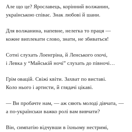
Але що це? Ярославець, корінний волжанин,
українською співає. Знак любові й шани.
Для волжанина, напевне, нелегка то праця —
кожне виплекати слово, знати, не збиваться!
Сотні слухать Лоенгріна, й Ленського охочі,
і Левка у “Майській ночі” слухать до півночі…
Грім овацій. Свіжі квіти. Захват по виставі.
Коло нього і артисти, й глядачі цікаві.
— Ви пробачте нам, — аж сяють молоді дівчата, —
а по-українськи важко ролі вам вивчати?
Він, симпатію відчувши в їхньому нестримі,