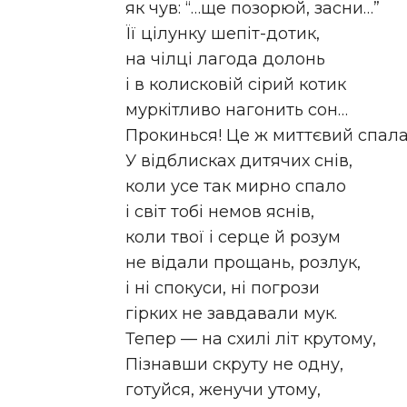
як чув: “…ще позорюй, засни…”
Її цілунку шепіт-дотик,
на чілці лагода долонь
і в колисковій сірий котик
муркітливо нагонить сон…
Прокинься! Це ж миттєвий спал
У відблисках дитячих снів,
коли усе так мирно спало
і світ тобі немов яснів,
коли твої і серце й розум
не відали прощань, розлук,
і ні спокуси, ні погрози
гірких не завдавали мук.
Тепер — на схилі літ крутому,
Пізнавши скруту не одну,
готуйся, женучи утому,