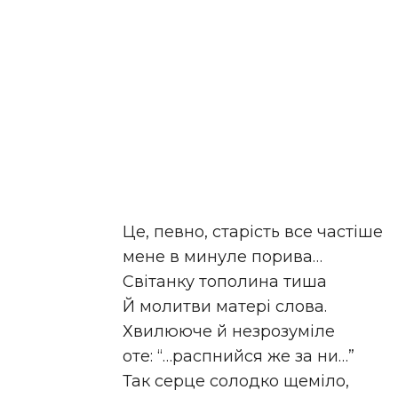
Це, певно, старість все частіше
мене в минуле порива…
Світанку тополина тиша
Й молитви матері слова.
Хвилююче й незрозуміле
оте: “…распнийся же за ни…”
Так серце солодко щеміло,