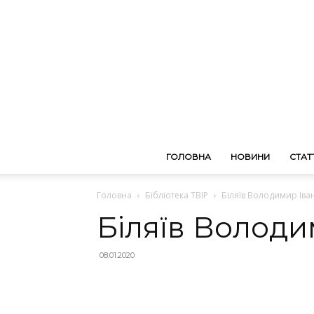
ГОЛОВНА
НОВИНИ
СТАТТ
Головна
Бібліотека ТВІР
Біляїв Володимир Іва
Біляїв Володи
08.01.2020