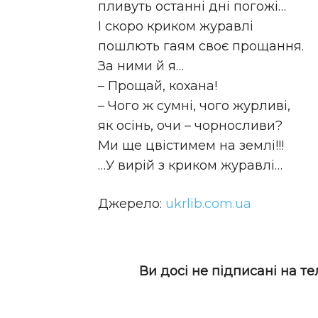
пливуть останні дні погожі…
І скоро криком журавлі
пошлють гаям своє прощання.
За ними й я…
– Прощай, кохана!
– Чого ж сумні, чого журливі,
як осінь, очи – чорносливи?
Ми ще цвістимем на землі!!!
…У вирій з криком журавлі…
Джерело:
ukrlib.com.ua
Ви досі не підписані на т