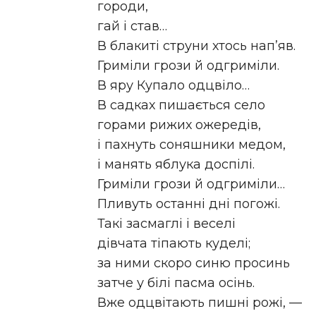
городи,
гай і став…
В блакиті струни хтось нап’яв.
Гриміли грози й одгриміли.
В яру Купало одцвіло…
В садках пишається село
горами рижих ожередів,
і пахнуть соняшники медом,
і манять яблука доспілі.
Гриміли грози й одгриміли…
Пливуть останні дні погожі.
Такі засмаглі і веселі
дівчата тіпають куделі;
за ними скоро синю просинь
затче у білі пасма осінь.
Вже одцвітають пишні рожі, —