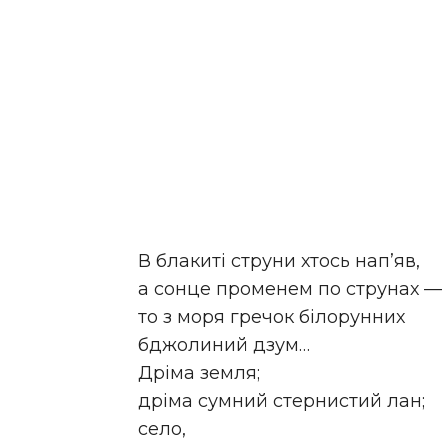
В блакиті струни хтось нап’яв,
а сонце променем по струнах —
то з моря гречок білорунних
бджолиний дзум…
Дріма земля;
дріма сумний стернистий лан;
село,