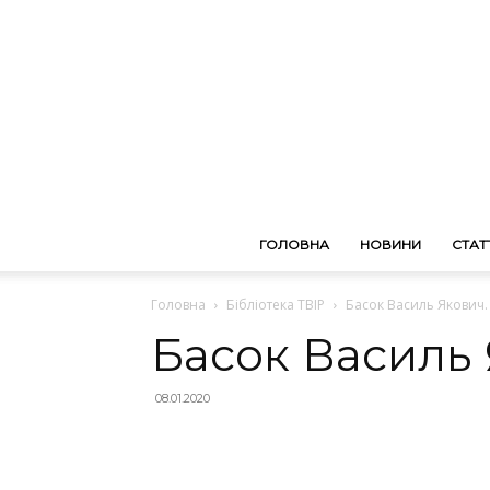
ГОЛОВНА
НОВИНИ
СТАТТ
Головна
Бібліотека ТВІР
Басок Василь Якович.
Басок Василь 
08.01.2020