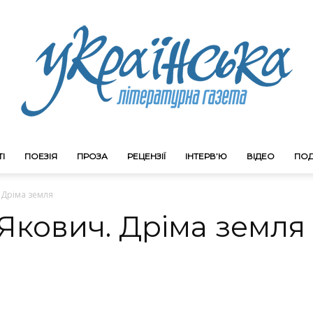
І
ПОЕЗІЯ
ПРОЗА
РЕЦЕНЗІЇ
ІНТЕРВ’Ю
ВІДЕО
ПОД
Litgazeta.com.ua
 Дріма земля
Якович. Дріма земля