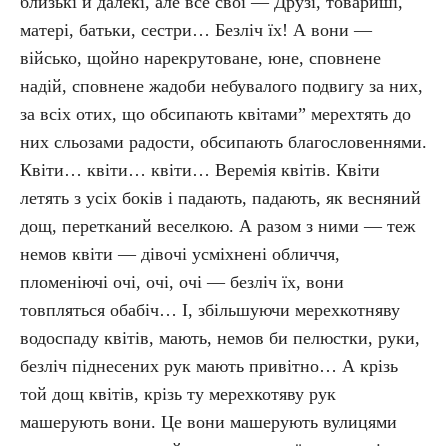
близькі й далекі, але все свої — Друзі, товариші,
матері, батьки, сестри… Безліч їх! А вони —
військо, щойно нарекрутоване, юне, сповнене
надій, сповнене жадоби небувалого подвигу за них,
за всіх отих, що обсипають квітами” мерехтять до
них сльозами радости, обсипають благословеннями.
Квіти… квіти… квіти… Веремія квітів. Квіти
летять з усіх боків і падають, падають, як весняний
дощ, перетканий веселкою. А разом з ними — теж
немов квіти — дівочі усміхнені обличчя,
пломеніючі очі, очі, очі — безліч їх, вони
товпляться обабіч… І, збільшуючи мерехкотняву
водоспаду квітів, мають, немов би пелюстки, руки,
безліч піднесених рук мають привітно… А крізь
той дощ квітів, крізь ту мерехкотяву рук
машерують вони. Це вони машерують вулицями