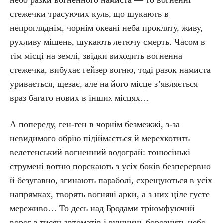
небо разки вогненного намиста — то вогненні
стежечки трасуючих куль, що шукають в
непрогляднім, чорнім океані неба прокляту, живу,
рухливу мішень, шукають летючу смерть. Часом в
тім місці на землі, звідки виходить вогненна
стежечка, вибухає гейзер вогню, тоді разок намиста
уривається, щезає, але на його місце з’являється
враз багато нових в інших місцях…
А попереду, ген-ген в чорнім безмежжі, з-за
невидимого обрію підіймається й мерехкотить
велетенський вогненний водограй: тонюсінькі
струмені вогню порскають з усіх боків безперервно
й безугавно, згинають параболі, схрещуються в усіх
напрямках, творять вогняні арки, а з них ціле густе
мереживо… То десь над Бродами тріюмфуючий
ворог з тисяч автоматів і рушниць борознить небо