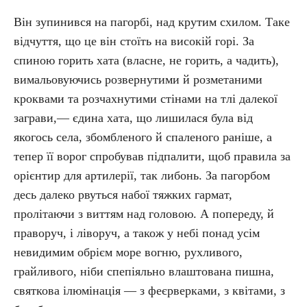
Він зупинився на пагорбі, над крутим схилом. Таке
відчуття, що це він стоїть на високій горі. За
спиною горить хата (власне, не горить, а чадить),
вимальовуючись розвернутими й розметаними
кроквами та розчахнутими стінами на тлі далекої
заграви,— єдина хата, що лишилася була від
якогось села, збомбленого й спаленого раніше, а
тепер її ворог спробував підпалити, щоб правила за
орієнтир для артилерії, так либонь. За пагорбом
десь далеко рвуться набої тяжких гармат,
пролітаючи з виттям над головою. А попереду, й
праворуч, і ліворуч, а також у небі понад усім
невидимим обрієм море вогню, рухливого,
грайливого, ніби спепіяльно влаштована пишна,
святкова ілюмінація — з феєрверками, з квітами, з