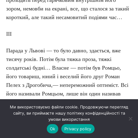
проходить перед гарячковим внутрішнім його
зором, немовби на екрані, все, що сталося за такий
короткий, але такий несамовитий подіями час…
III
Парада у Львові — то було давно, здається, вже
тисячу років. Потім була тяжка проза, тяжкі
солдатські будні… Власне — потім був Ромцьо,
його товариш, юний і веселий його друг Роман
Пелех з Дрогобича,— непереможний оптиміст. Всі
його називали Ромцьом, лише він один називав
Романом. Цей юнак заступав тоді для Петра все, він
Ми використовуємо файли cookie. Продовжуючи перегляд
був як прапор, що трепетав бентежно й
сайту, ви приймаєте нашу політику конфіденційності та
життєрадісно на понурому, хмарному тлі,
умови використання
пориваючись в синє небо, яке безперечно було,
Ok
Privacy policy
напевно десь за тими олив’яними тяжкими