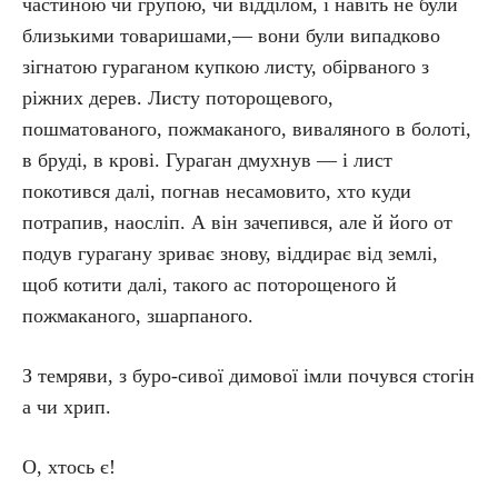
частиною чи групою, чи відділом, і навіть не були
близькими товаришами,— вони були випадково
зігнатою гураганом купкою листу, обірваного з
ріжних дерев. Листу поторощевого,
пошматованого, пожмаканого, виваляного в болоті,
в бруді, в крові. Гураган дмухнув — і лист
покотився далі, погнав несамовито, хто куди
потрапив, наосліп. А він зачепився, але й його от
подув гурагану зриває знову, віддирає від землі,
щоб котити далі, такого ас поторощеного й
пожмаканого, зшарпаного.
З темряви, з буро-сивої димової імли почувся стогін
а чи хрип.
О, хтось є!