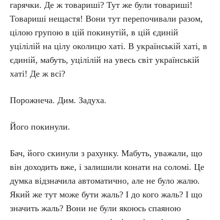
гарячки. Де ж товариші? Тут же були товариші!
Товариші нещастя! Вони тут перепочивали разом,
цілою групою в цій покинутій, в цій єдиній
уцілілій на цілу околицю хаті. В українській хаті, в
єдиній, мабуть, уцілілій на увесь світ українській
хаті! Де ж всі?
Порожнеча. Дим. Задуха.
Його покинули.
Бач, його скинули з рахунку. Мабуть, уважали, що
він доходить вже, і залишили конати на соломі. Це
думка відзначила автоматично, але не було жалю.
Який же тут може бути жаль? І до кого жаль? І що
значить жаль? Вони не були якоюсь спаяною