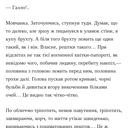
— Галло!..
Мовчанка. Заточуючись, ступнув туди. Думав, що
то далеко, але зразу ж тицьнувся в уламок стіни, в
купу брухту. А біля того брухту лежить ще один
такий, як і він. Власне, рештки такого… При
відсвітах не так тієї вогненної квітки-папороті, як
невідомо чого, побачив людину, перебиту навпіл,—
половина з головою лежить перед ним, половина
трохи далі. Голова пускав ротом криваві, чорні
бульби й дивиться вгору викоченими білками
очей… Це видно так чітко-чітко.
По обличчю тріпотить, немов павутиння, тріпотить,
завмираючи, корч, то життя утікає швиденько,
вириваючись з пошматованих решток… Це ж