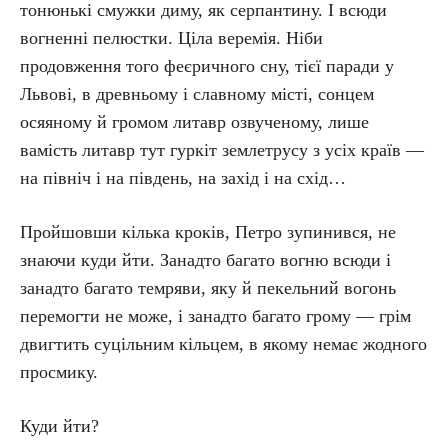
тонюнькі смужки диму, як серпантину. І всюди
вогненні пелюстки. Ціла веремія. Ніби
продовження того феєричного сну, тієї паради у
Львові, в древньому і славному місті, сонцем
осяяному й громом литавр озвученому, лише
вамість литавр тут гуркіт землетрусу з усіх країв —
на північ і на південь, на захід і на схід…
Пройшовши кілька кроків, Петро зупинився, не
знаючи куди йти. Занадто багато вогню всюди і
занадто багато темряви, яку й пекельний вогонь
перемогти не може, і занадто багато грому — грім
двигтить суцільним кільцем, в якому немає жодного
просмику.
Куди йти?