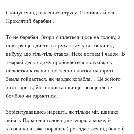
Скинувся від шаленого струсу. Схопився й сів.
Проклятий барабан!..
То не барабан. Згори сиплеться щось на голову, а
повітря ще двигтить і рухається у всі боки від
вибуху, що тіль-тіль стався. Несе вогнем і чадом. В
темряві десь з диму пробивається полум’я, як
пелюстки казкової, вогненної квітки папороті…
Земля гойдається, як чардак корабля… Це ж його
хата горить, його пристановище, розщеплене
бомбою чи гарматнем.
Зорієнтувавшись нарешті, як тільки міг, швидко
звівся. Поранена голова (ще вчора, а може, й
хтозна-коли вже поранена) розсідається від болю й