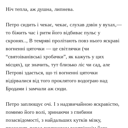
Ніч тепла, аж душна, липнева.
Петро сидить і чекає, чекає, слухав дзвін у вухах,—
то біжить час і ритм його відбиває пульс у
скронях.., В темряві пролітають повз нього яскраві
вогненні цяточки — це світлячки (чи
“святоіванівські хробачки”, як кажуть у цих
місцях), це значить, тут близько ліс чи сад, але
Петрові здається, що ті вогненні цяточки
відірвалися від того проклятого водограю над
Бродами і замчали аж сюди.
Петро заплющує очі. І з надзвичайною яскравістю,
помимо його волі, зринаючи з глибини
позасвідомості, з найдальших кутків мізку,