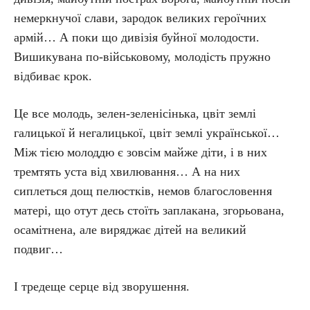
немеркнучої слави, зародок великих героїчних
армій… А поки що дивізія буйної молодости.
Вишикувана по-військовому, молодість пружно
відбиває крок.
Це все молодь, зелен-зеленісінька, цвіт землі
галицької й негалицької, цвіт землі української…
Між тією молоддю є зовсім майже діти, і в них
тремтять уста від хвилювання… А на них
сиплеться дощ пелюстків, немов благословення
матері, що отут десь стоїть заплакана, згорьована,
осамітнена, але виряджає дітей на великий
подвиг…
І тредеще серце від зворушення.