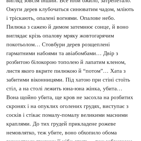
вигляд зовсім інший. Все ніби ожило, затрепетало.
Ожуги дерев клубочаться синюватим чадом, мліють
і тріскають, опалені вогнями. Опалове небо.
Пилюка з сажею й димом затемнює сонце, й воно
виглядає крізь опалову мряку жовтогарячим
покотьолом… Стовбури дерев розщеплені
гарматними набоями та авіабомбами… Двір з
розбитою білокорою тополею й лапатим кленом,
листя якого вкрите пилюкою й “потом”… Хата з
забитими віконницями. Під хатою при стіні стоїть
стіл, а на столі лежить юна-юна жінка, убита…
Вона щойно убита, ще кров не засохла на розбитих
скронях і на опуклих оголених грудях, виступає з
сосків і стікає помалу-помалу великими масними
краплями. До тих грудей прикладене рожеве
немовлятко, теж убите, воно обхопило обома