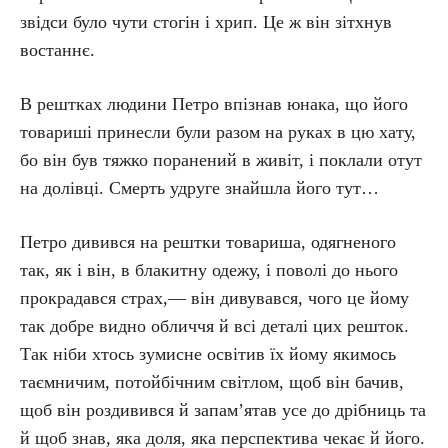
звідси було чути стогін і хрип. Це ж він зітхнув
востаннє.
В рештках людини Петро впізнав юнака, що його
товариші принесли були разом на руках в цю хату,
бо він був тяжко поранений в живіт, і поклали отут
на долівці. Смерть удруге знайшла його тут…
Петро дивився на рештки товариша, одягненого
так, як і він, в блакитну одежу, і поволі до нього
прокрадався страх,— він дивувався, чого це йому
так добре видно обличчя й всі деталі цих решток.
Так ніби хтось зумисне освітив їх йому якимось
таємничим, потойбічним світлом, щоб він бачив,
щоб він роздивився й запам’ятав усе до дрібниць та
й щоб знав, яка доля, яка перспектива чекає й його.