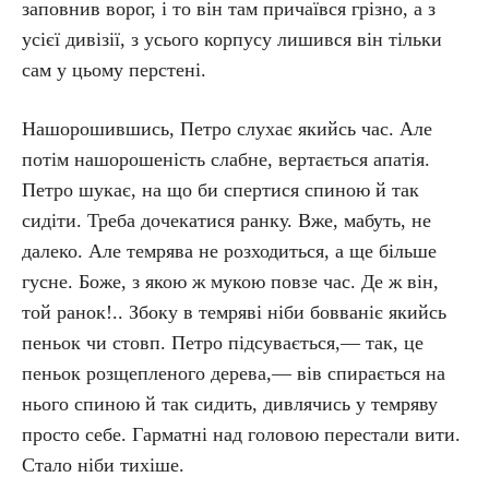
заповнив ворог, і то він там причаївся грізно, а з
усієї дивізії, з усього корпусу лишився він тільки
сам у цьому перстені.
Нашорошившись, Петро слухає якийсь час. Але
потім нашорошеність слабне, вертається апатія.
Петро шукає, на що би спертися спиною й так
сидіти. Треба дочекатися ранку. Вже, мабуть, не
далеко. Але темрява не розходиться, а ще більше
гусне. Боже, з якою ж мукою повзе час. Де ж він,
той ранок!.. Збоку в темряві ніби бовваніє якийсь
пеньок чи стовп. Петро підсувається,— так, це
пеньок розщепленого дерева,— вів спирається на
нього спиною й так сидить, дивлячись у темряву
просто себе. Гарматні над головою перестали вити.
Стало ніби тихіше.