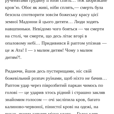
рученятами грудину її ніби спить… теж забризкане
кров’ю. Обоє як живі, ніби сплять,— смерть була
безсила спотворити зовсім божеську красу цієї
земної Мадонни й цього дитяти… Люди ходять
навшпиньки. Невідомо чого бояться — чи смерти
на столі, чи смерти, що десь літає вгорі в
опаловому небі… Придивився й раптом упізнав —
це ж Ата! І — з малим дитям! Чому з малим
дитям?!.
Ридаючи, йшов десь пустирищами, ніс свій
божевільний розпач руїнами, щоб ніхто не бачив…
Раптом удар через піврозбитий паркан чимось по
голові — це ударив хтось рідний і страшно закляв
знайомим голосом — очі засліпила кров, багато
калиново-червоної, пінистої крові на одежі, на
руках, якими затуляв місце удару… Голос кляв,