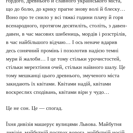
гордого, древнього й славного українського міста,
що до болю, до крику прагне знову волі й блеску…
Воно про те снило у всі тяжкі години плачу й горя
всенародного, протягом десятиліть, століть, з давен-
давен, в час масових шибениць, мордів і розстрілів,
в час найбільшого відчаю… І ось неначе вдарив
десь сонячний промінь і позолотив надією темні
мури й жалоби… І це тому стільки урочистостей,
стільки мерехтіння очей, стільки наївного шалу. Це
тому мешканці цього древнього, змученого міста
закидають їх квітами. Квітами надій, квітами
воскреслих сподівань, квітами віри у чудо…
Це не сон. Це — спогад.
Їхня дивізія машерує вулицями Львова. Майбутня
дивізія, майбутній пострах ворога, майбутній носій