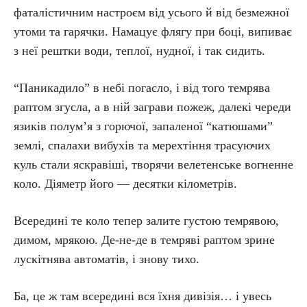
фаталістичним настроєм від усього й від безмежної
утоми та гарячки. Намацує флягу при боці, випиває
з неї рештки води, теплої, нудної, і так сидить.
“Паникадило” в небі погасло, і від того темрява
раптом згусла, а в ній заграви пожеж, далекі череди
язиків полум’я з горючої, запаленої “катюшами”
землі, спалахи вибухів та мерехтіння трасуючих
куль стали яскравіші, творячи велетенське вогненне
коло. Діяметр його — десятки кілометрів.
Всередині те коло тепер залите густою темрявою,
димом, мрякою. Де-не-де в темряві раптом зрине
лускітнява автоматів, і знову тихо.
Ба, це ж там всередині вся їхня дивізія… і увесь