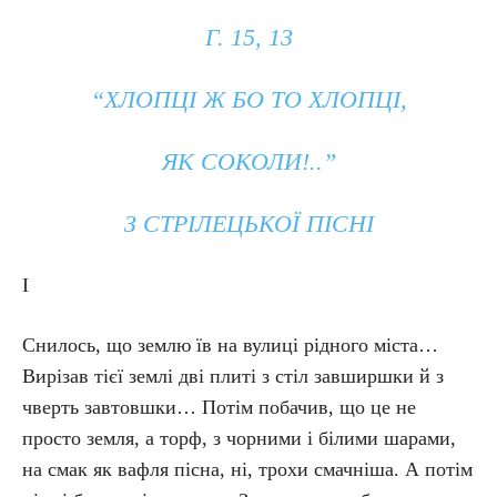
Г. 15, 13
“ХЛОПЦІ Ж БО ТО ХЛОПЦІ,
ЯК СОКОЛИ!..”
З СТРІЛЕЦЬКОЇ ПІСНІ
I
Снилось, що землю їв на вулиці рідного міста…
Вирізав тієї землі дві плиті з стіл завширшки й з
чверть завтовшки… Потім побачив, що це не
просто земля, а торф, з чорними і білими шарами,
на смак як вафля пісна, ні, трохи смачніша. А потім