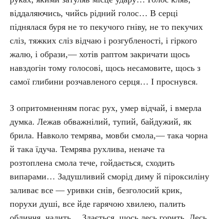
віддаляючись, чийсь рідний голос… В серці
піднялася буря не то пекучого гніву, не то пекучих
сліз, тяжких сліз відчаю і розгубленості, і гіркого
жалю, і образи,— хотів раптом закричати щось
навздогін тому голосові, щось несамовите, щось з
самої глибини розчавленого серця… І проснувся.
З опритомненням погас рух, умер відчай, і вмерла
думка. Лежав обважнілий, тупий, байдужий, як
брила. Навколо темрява, мовби смола,— така чорна
й така їдуча. Темрява рухлива, неначе та
розтоплена смола тече, гойдається, сходить
випарами… Задушливий сморід диму й піроксиліну
заливає все — уривки снів, безголосий крик,
порухи душі, все йде гарячою хвилею, палить
обличчя, чадить… Здається, щось десь горить. Десь