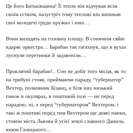
Це його Батьківщина! Її тепло він відчував всім
своїм єством, назустріч тому теплові він випивав
свої молодечі груди пружно і юно…
Вони виходять на головну площу. В сонячнім сяйві
вдаряє оркестра… Барабан так гагахнув, що в вухах
луснули перетинки й задзвеніли…
Проклятий барабан!.. Сон не добіг того місця, як то
на трибуні стояв, приймаючи параду, “губернатор”
Вехтер, полковник Бізанц, а біля них низький
панок в окулярах, в поштивій позі — не перед
нарадою, ні, а перед “губернатором” Вехтером, і
такі ж поштиві перед тим Вехтером ще деякі панки,
стовпи міста Львова й усієї землі славного Данила,
князя Галицького…