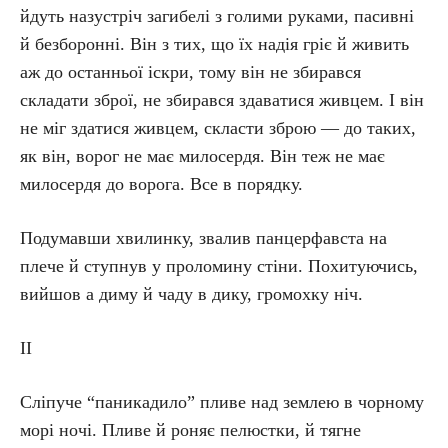
йдуть назустріч загибелі з голими руками, пасивні
й безборонні. Він з тих, що їх надія гріє й живить
аж до останньої іскри, тому він не збирався
складати зброї, не збирався здаватися живцем. І він
не міг здатися живцем, скласти зброю — до таких,
як він, ворог не має милосердя. Він теж не має
милосердя до ворога. Все в порядку.
Подумавши хвилинку, звалив панцерфавста на
плече й ступнув у проломину стіни. Похитуючись,
вийшов а диму й чаду в дику, громохку ніч.
II
Сліпуче “паникадило” пливе над землею в чорному
морі ночі. Пливе й роняє пелюстки, й тягне