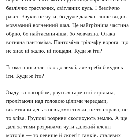
безліччю трасуючих, світляних куль. І безліччю
ракет. Звуків не чути, бо дуже далеко, лише видно
мовчазний вогненний шал. Це найгрізніша частина
обрію, бо найтаємничіша, бо мовчазна. Отака
вогняна пантоміма. Пантоміма тріюмфу ворога, що
не знає ні жалю, ні пощади. Куди ж іти?
Втома пригинає тіло до землі, але треба б кудись
іти. Куди ж іти?
Ззаду, за пагорбом, рвуться гарматні стрільна,
пролітаючи над головою цілими чередами,
вилетівши десь з невідомої точки, не то справа, не
то зліва. Групові розриви сколихують землю. А ще
далі за тими розривами чути далекий клекіт
моторів — то ревище й скрегіт танків, сталевих