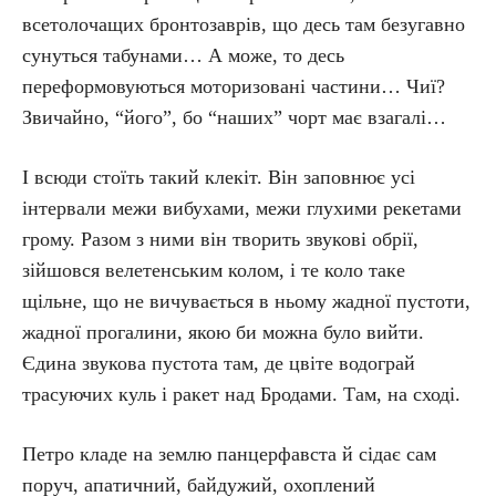
всетолочащих бронтозаврів, що десь там безугавно
сунуться табунами… А може, то десь
переформовуються моторизовані частини… Чиї?
Звичайно, “його”, бо “наших” чорт має взагалі…
І всюди стоїть такий клекіт. Він заповнює усі
інтервали межи вибухами, межи глухими рекетами
грому. Разом з ними він творить звукові обрії,
зійшовся велетенським колом, і те коло таке
щільне, що не вичувається в ньому жадної пустоти,
жадної прогалини, якою би можна було вийти.
Єдина звукова пустота там, де цвіте водограй
трасуючих куль і ракет над Бродами. Там, на сході.
Петро кладе на землю панцерфавста й сідає сам
поруч, апатичний, байдужий, охоплений