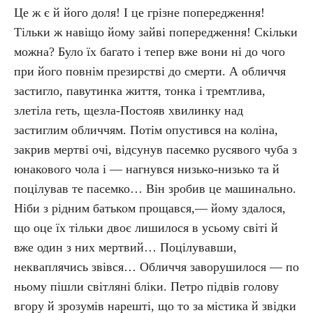
Це ж є й його доля! І це грізне попередження!
Тільки ж навіщо йому зайві попередження! Скільки
можна? Було їх багато і тепер вже вони ні до чого
при його повнім презирстві до смерти. А обличчя
застигло, павутинка життя, тонка і тремтлива,
злетіла геть, щезла-Постояв хвилинку над
застиглим обличчям. Потім опустився на коліна,
закрив мертві очі, відсунув пасемко русявого чуба з
юнакового чола і — нагнувся низько-низько та й
поцілував те пасемко… Він зробив це машинально.
Ніби з рідним батьком прощався,— йому здалося,
що оце їх тільки двоє лишилося в усьому світі й
вже один з них мертвий… Поцілувавши,
некваплячись звівся… Обличчя заворушилося — по
ньому пішли світляні бліки. Петро підвів голову
вгору й зрозумів нарешті, що то за містика й звідки