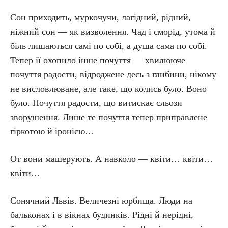
Сон приходить, муркочучи, лагідний, рідний,
ніжний сон — як визволення. Чад і сморід, утома й
біль лишаються самі по собі, а душа сама по собі.
Тепер її охопило інше почуття — хвилююче
почуття радости, відроджене десь з глибини, нікому
не висловлюване, але таке, що колись було. Воно
було. Почуття радости, що витискає сльози
зворушення. Лише те почуття тепер приправлене
гіркотою й іронією…
От вони машерують. А навколо — квіти… квіти…
квіти…
Сонячний Львів. Величезні юрбища. Люди на
бальконах і в вікнах будинків. Рідні й нерідні,