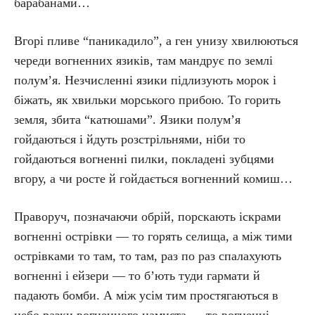
барабанами…
Вгорі пливе “паникадило”, а ген унизу хвилюються
череди вогненних язиків, там мандрує по землі
полум’я. Незчисленні язики підлизують морок і
біжать, як хвильки морського прибою. То горить
земля, збита “катюшами”. Язики полум’я
гойдаються і йдуть розстрільнями, ніби то
гойдаються вогненні пилки, покладені зубцями
вгору, а чи росте й гойдається вогненний комиш…
Праворуч, позначаючи обрій, порскають іскрами
вогненні острівки — то горять селища, а між тими
острівками то там, то там, раз по раз спалахують
вогненні і ейзери — то б’ють туди гармати й
падають бомби. А між усім тим простягаються в