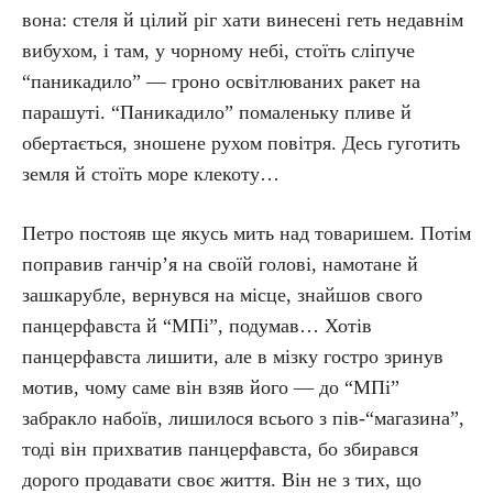
вона: стеля й цілий ріг хати винесені геть недавнім
вибухом, і там, у чорному небі, стоїть сліпуче
“паникадило” — гроно освітлюваних ракет на
парашуті. “Паникадило” помаленьку пливе й
обертається, зношене рухом повітря. Десь гуготить
земля й стоїть море клекоту…
Петро постояв ще якусь мить над товаришем. Потім
поправив ганчір’я на своїй голові, намотане й
зашкарубле, вернувся на місце, знайшов свого
панцерфавста й “МПі”, подумав… Хотів
панцерфавста лишити, але в мізку гостро зринув
мотив, чому саме він взяв його — до “МПі”
забракло набоїв, лишилося всього з пів-“магазина”,
тоді він прихватив панцерфавста, бо збирався
дорого продавати своє життя. Він не з тих, що