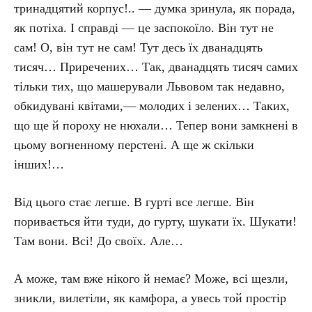
тринадцятий корпус!.. — думка зринула, як порада,
як потіха. І справді — це заспокоїло. Він тут не
сам! О, він тут не сам! Тут десь їх дванадцять
тисяч… Приречених… Так, дванадцять тисяч самих
тільки тих, що машерували Львовом так недавно,
обкидувані квітами,— молодих і зелених… Таких,
що ще й пороху не нюхали… Тепер вони замкнені в
цьому вогненному перстені. А ще ж скільки
інших!…
Від цього стає легше. В гурті все легше. Він
поривається йти туди, до гурту, шукати їх. Шукати!
Там вони. Всі! До своїх. Але…
А може, там вже нікого й немає? Може, всі щезли,
зникли, вилетіли, як камфора, а увесь той простір