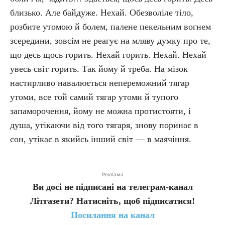
близько. Але байдуже. Нехай. Обезволіле тіло,
розбите утомою й болем, палене пекельним вогнем
зсередини, зовсім не реагує на мляву думку про те,
що десь щось горить. Нехай горить. Нехай. Нехай
увесь світ горить. Так йому й треба. На мізок
настирливо навалюється непереможний тягар
утоми, все той самий тягар утоми й тупого
запаморочення, йому не можна протистояти, і
душа, утікаючи від того тягаря, знову поринає в
сон, утікає в якийсь інший світ — в маячіння.
Реклама
Ви досі не підписані на телеграм-канал
Літгазети? Натисніть, щоб підписатися!
Посилання на канал