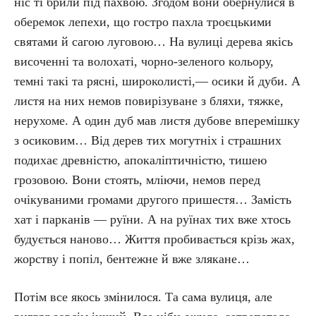
ніс ті брили під пахвою. Згодом вони обернулися в
оберемок лепехи, що гостро пахла троєцькими
святами й сагою луговою… На вулиці дерева якісь
височенні та волохаті, чорно-зеленого кольору,
темні такі та рясні, широколисті,— осики й дуби. А
листя на них немов повирізуване з бляхи, тяжке,
нерухоме. А один дуб мав листя дубове вперемішку
з осиковим… Від дерев тих могутніх і страшних
подихає древністю, апокаліптичністю, тишею
грозовою. Вони стоять, мліючи, немов перед
очікуваними громами другого пришестя… Замість
хат і парканів — руїни. А на руїнах тих вже хтось
будується наново… Життя пробивається крізь жах,
жорству і попіл, бентежне й вже злякане…
Потім все якось змінилося. Та сама вулиця, але