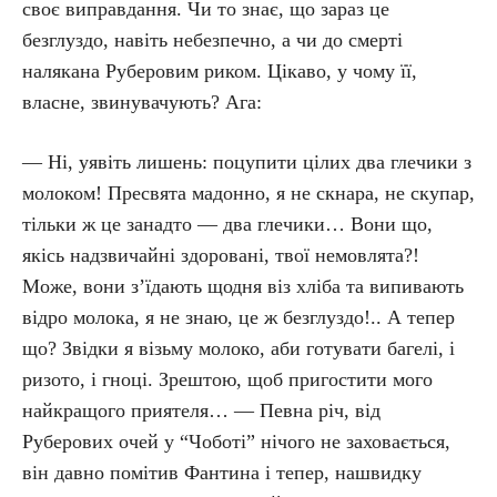
своє виправдання. Чи то знає, що зараз це
безглуздо, навіть небезпечно, а чи до смерті
налякана Руберовим риком. Цікаво, у чому її,
власне, звинувачують? Ага:
— Ні, уявіть лишень: поцупити цілих два глечики з
молоком! Пресвята мадонно, я не скнара, не скупар,
тільки ж це занадто — два глечики… Вони що,
якісь надзвичайні здоровані, твої немовлята?!
Може, вони з’їдають щодня віз хліба та випивають
відро молока, я не знаю, це ж безглуздо!.. А тепер
що? Звідки я візьму молоко, аби готувати багелі, і
ризото, і гноці. Зрештою, щоб пригостити мого
найкращого приятеля… — Певна річ, від
Руберових очей у “Чоботі” нічого не заховається,
він давно помітив Фантина і тепер, нашвидку