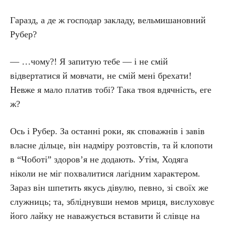
Гаразд, а де ж господар закладу, вельмишановний
Рубер?
— …чому?! Я запитую тебе — і не смій
відвертатися й мовчати, не смій мені брехати!
Невже я мало платив тобі? Така твоя вдячність, еге
ж?
Ось і Рубер. За останні роки, як споважнів і завів
власне дільце, він надміру розтовстів, та й клопоти
в “Чоботі” здоров’я не додають. Утім, Ходяга
ніколи не міг похвалитися лагідним характером.
Зараз він шпетить якусь дівулю, певно, зі своїх же
служниць; та, збліднувши немов мриця, вислуховує
його лайку не наважується вставити й слівце на