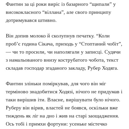
Фантин за ці роки виріс із базарного “щипали” у
висококласного “віллана”, але свого принципу
дотримувався штивно.
Він допив молоко й сколупнув печатку. “Коли
проб’є година Сікача, приходь у “Стоптаний чобіт”,
— чи то просили, чи наполягали у записці. Судячи
з намальованого внизу кострубатого чобота, текст
складав господар згаданого закладу, Рубер Ходяга.
Фантин зліньки поміркував, для чого він міг
терміново знадобитися Ходязі, нічого не придумав і
таки вирішив іти. Власне, вирішувати було нічого.
Руберу він вірив, властей не боявся, оскільки вже
тиждень як ліг на дно і жив на старі заощадження.
Ось тобі і примхи фортуни: усеньке містечко