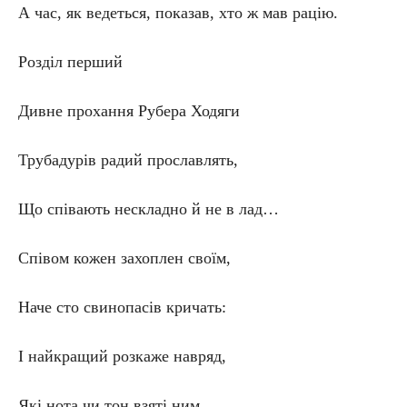
А час, як ведеться, показав, хто ж мав рацію.
Розділ перший
Дивне прохання Рубера Ходяги
Трубадурів радий прославлять,
Що співають нескладно й не в лад…
Співом кожен захоплен своїм,
Наче сто свинопасів кричать:
І найкращий розкаже навряд,
Які нота чи тон взяті ним.