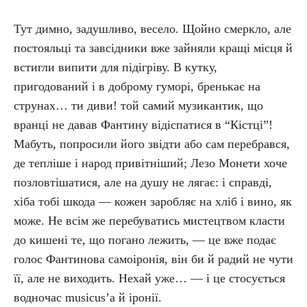
Тут димно, задушливо, весело. Щойно смеркло, але
постояльці та завсідники вже зайняли кращі місця й
встигли випити для підігріву. В кутку,
пригодований і в доброму гуморі, бренькає на
струнах… ти диви! той самий музикантик, що
вранці не давав Фантину відіспатися в “Кістці”!
Мабуть, попросили його звідти або сам перебрався,
де тепліше і народ привітніший; Лезо Монети хоче
позловтішатися, але на душу не лягає: і справді,
хіба тобі шкода — кожен заробляє на хліб і вино, як
може. Не всім же перебуватись мистецтвом класти
до кишені те, що погано лежить, — це вже подає
голос Фантинова самоіронія, він би й радий не чути
її, але не виходить. Нехай уже… — і це стосується
водночас musicus’a й іронії.