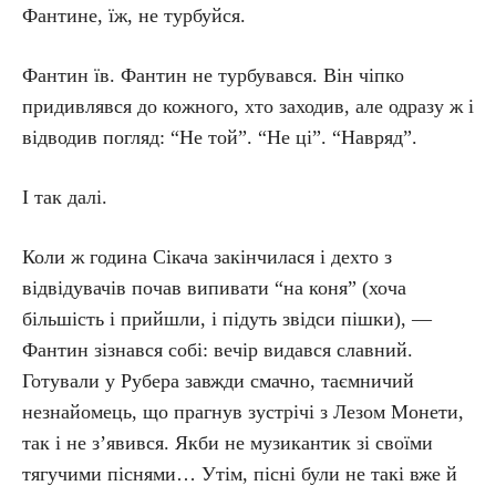
Фантине, їж, не турбуйся.
Фантин їв. Фантин не турбувався. Він чіпко
придивлявся до кожного, хто заходив, але одразу ж і
відводив погляд: “Не той”. “Не ці”. “Навряд”.
І так далі.
Коли ж година Сікача закінчилася і дехто з
відвідувачів почав випивати “на коня” (хоча
більшість і прийшли, і підуть звідси пішки), —
Фантин зізнався собі: вечір видався славний.
Готували у Рубера завжди смачно, таємничий
незнайомець, що прагнув зустрічі з Лезом Монети,
так і не з’явився. Якби не музикантик зі своїми
тягучими піснями… Утім, пісні були не такі вже й