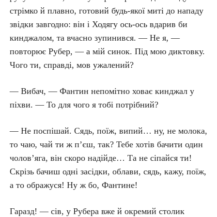
стрімко й плавно, готовий будь-якої миті до нападу
звідки завгодно: він і Ходягу ось-ось вдарив би
кинджалом, та вчасно зупинився. — Не я, —
повторює Рубер, — а мій синок. Під мою диктовку.
Чого ти, справді, мов ужалений?
— Вибач, — Фантин непомітно ховає кинджал у
піхви. — То для чого я тобі потрібний?
— Не поспішай. Сядь, поїж, випий… ну, не молока,
то чаю, чай ти ж п’єш, так? Тебе хотів бачити один
чолов’яга, він скоро надійде… Та не сіпайся ти!
Скрізь бачиш одні засідки, облави, сядь, кажу, поїж,
а то ображуся! Ну ж бо, Фантине!
Гаразд! — сів, у Рубера вже й окремий столик