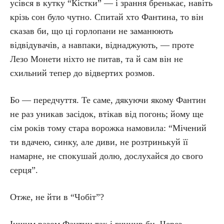
усівся в кутку “Кістки” — і зрання бренькає, навіть
крізь сон було чутно. Спитай хто Фантина, то він
сказав би, що ці горлопани не заманюють
відвідувачів, а навпаки, віднаджують, — проте
Лезо Монети ніхто не питав, та й сам він не
схильний тепер до відвертих розмов.
Бо — передчуття. Те саме, дякуючи якому Фантин
не раз уникав засідок, втікав від погонь; йому ще
сім років тому стара ворожка намовила: “Мічений
ти вдачею, синку, але диви, не розтринькуй її
намарне, не спокушай долю, дослухайся до свого
серця”.
Отже, не йти в “Чобіт”?