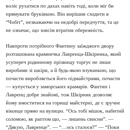
воліє рухатися по дахах навіть тоді, коли міг би
прямувати бруківкою. Він вирішив сходити в
“Чобіт”, незважаючи на недобрі передчуття, та це
не означає, що зовсім втратив обережність.
Навпроти потрібного Фантину заїжджого двору
розташована крамничка Лавренца-Шкірника, який
усупереч родинному прізвищу торгує не лише
виробами зі шкіри, а й будь-якою взуванкою, що
почасти виробляється його підмайстрами, почасти
— купується у заморських крамарів. Фантин і
Лавренц добре знайомі, тож Шкірник дозволяє
йому вмоститися на горищі майстерні, де є зручне
віконце прямо на вулицю. “Ось тобі мішок, набитий
соломою, як раптом що, — лишень свисни”. —
“Дякую, Лавренце”. — “…ось сталося?” — “Поки