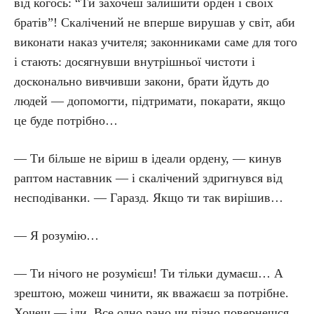
від когось: “Ти захочеш залишити орден і своїх
братів”! Скалічений не вперше вирушав у світ, аби
виконати наказ учителя; законниками саме для того
і стають: досягнувши внутрішньої чистоти і
досконально вивчивши закони, брати йдуть до
людей — допомогти, підтримати, покарати, якщо
це буде потрібно…
— Ти більше не віриш в ідеали ордену, — кинув
раптом наставник — і скалічений здригнувся від
несподіванки. — Гаразд. Якщо ти так вирішив…
— Я розумію…
— Ти нічого не розумієш! Ти тільки думаєш… А
зрештою, можеш чинити, як вважаєш за потрібне.
Хочеш — іди. Все одно рано чи пізно повернешся.