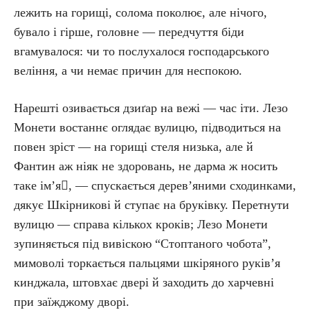
лежить на горищі, солома поколює, але нічого,
бувало і гірше, головне — передчуття біди
вгамувалося: чи то послухалося господарського
веління, а чи немає причин для неспокою.
Нарешті озивається дзиґар на вежі — час іти. Лезо
Монети востаннє оглядає вулицю, підводиться на
повен зріст — на горищі стеля низька, але й
Фантин аж ніяк не здоровань, не дарма ж носить
таке ім’я, — спускається дерев’яними сходинками,
дякує Шкірникові й ступає на бруківку. Перетнути
вулицю — справа кількох кроків; Лезо Монети
зупиняється під вивіскою “Стоптаного чобота”,
мимоволі торкається пальцями шкіряного руків’я
кинджала, штовхає двері й заходить до харчевні
при заїжджому дворі.