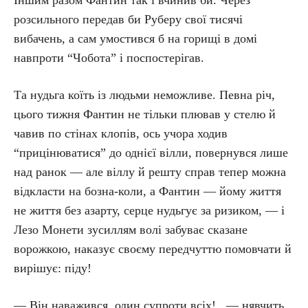
Іншим разом Фантин так і вчинив би. Через
розсильного передав би Руберу свої тисячі
вибачень, а сам умостився б на горищі в домі
навпроти “Чобота” і поспостерігав.
Та нудьга коїть із людьми неможливе. Певна річ,
цього тижня Фантин не тільки плював у стелю й
чавив по стінах клопів, ось учора ходив
“прицінюватися” до однієї вілли, повернувся лише
над ранок — але віллу й решту справ тепер можна
відкласти на бозна-коли, а Фантин — йому життя
не життя без азарту, серце нудьгує за ризиком, — і
Лезо Монети зусиллям волі забуває сказане
ворожкою, наказує своєму передчуттю помовчати й
вирішує: піду!
— Він наважився, один супроти всіх!.. — нявчить