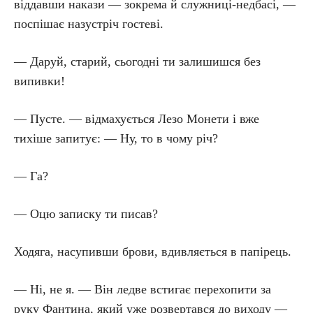
віддавши накази — зокрема й служниці-недбасі, —
поспішає назустріч гостеві.
— Даруй, старий, сьогодні ти залишишся без
випивки!
— Пусте. — відмахується Лезо Монети і вже
тихіше запитує: — Ну, то в чому річ?
— Га?
— Оцю записку ти писав?
Ходяга, насупивши брови, вдивляється в папірець.
— Ні, не я. — Він ледве встигає перехопити за
руку Фантина, який уже розвертався до виходу —