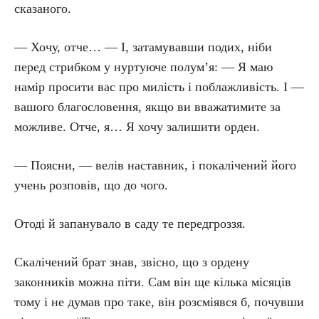
сказаного.
— Хочу, отче… — І, затамувавши подих, ніби
перед стрибком у нуртуюче полум’я: — Я маю
намір просити вас про милість і поблажливість. І —
вашого благословення, якщо ви вважатимите за
можливе. Отче, я… Я хочу залишити орден.
— Поясни, — велів наставник, і покалічений його
учень розповів, що до чого.
Отоді й запанувало в саду те передгроззя.
Скалічений брат знав, звісно, що з ордену
законників можна піти. Сам він ще кілька місяців
тому і не думав про таке, він розсміявся б, почувши