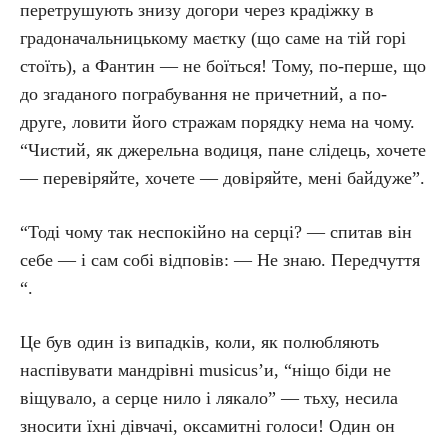
перетрушують знизу догори через крадіжку в
градоначальницькому маєтку (що саме на тій горі
стоїть), а Фантин — не боїться! Тому, по-перше, що
до згаданого пограбування не причетний, а по-
друге, ловити його стражам порядку нема на чому.
“Чистий, як джерельна водиця, пане слідець, хочете
— перевіряйте, хочете — довіряйте, мені байдуже”.
“Тоді чому так неспокійно на серці? — спитав він
себе — і сам собі відповів: — Не знаю. Передчуття
“.
Це був один із випадків, коли, як полюбляють
наспівувати мандрівні musicus’и, “ніщо біди не
віщувало, а серце нило і лякало” — тьху, несила
зносити їхні дівчачі, оксамитні голоси! Один он