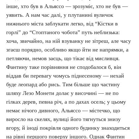
інше, хто був в Альяссо — зрозуміє, хто не був —
уявить. А нам час далі, у плутанині вуличок
нижнього міста заблукати легко, від “Кістки в
горлі” до “Стоптаного чобота” путь неблизька:
хоча, звичайно, на ній взуванку не зітреш, але часу
згаєш порядно, особливо якщо йти не напрямки, а
петляючи, немов заєць, що тікає від мисливця.
Фантину таке порівняння не сподобалося б, він
віддав би перевагу чомусь піднесеному — нехай
буде леопард або рись. Тим більше що частину
шляху Лезо Монети долає у височині — не по
гілках дерев, певна річ, а по дахах осель; у цьому
немає нічого дивного, Альяссо — містечко, що
виросло на скелях, вулиці його тягнуться знизу
вгору, й іноді покрівля одного будинку знаходиться
на рівні першого поверху іншого. Однак Фантин