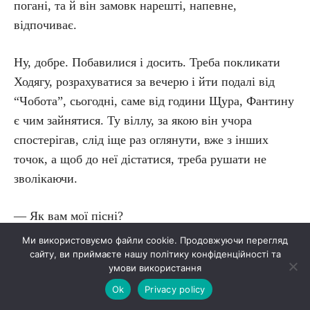
погані, та й він замовк нарешті, напевне,
відпочиває.
Ну, добре. Побавилися і досить. Треба покликати
Ходягу, розрахуватися за вечерю і йти подалі від
“Чобота”, сьогодні, саме від години Щура, Фантину
є чим зайнятися. Ту віллу, за якою він учора
спостерігав, слід іще раз оглянути, вже з інших
точок, а щоб до неї дістатися, треба рушати не
зволікаючи.
— Як вам мої пісні?
Ми використовуємо файли cookie. Продовжуючи перегляд
Це, ясна річ, музикантик. Не питаючи дозволу, сів
сайту, ви приймаєте нашу політику конфіденційності та
умови використання
на ослінчик навпроти Фантина; тут, за столиком
Ok
Privacy policy
Леза, завис м’який сутінок, обличчя музики пливе