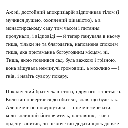
Аж ні, достойний апокризіарій відпочивав тілом (і
мучився душею, охоплений цікавістю), а в
монастирському саду тим часом і питання
пролунали, і відповіді — й тепер панувала в ньому
тиша, тільки не та благодатна, наповнена спокоєм
тиша, яка притаманна богоугодним місцям, ні.
Тиша, якою повнився сад, була важкою і грізною,
вона віщувала неминучі громовиці, а можливо — і
гнів, і навіть сувору покару.
Покалічений брат чекав і того, і другого, і третього.
Коли він повертався до обителі, знав, що буде так.
Але не міг не повернутися — і не міг змовчати,
коли колишній його вчитель, наставник, глава
ордену запитав, чи не хоче він додати щось до вже