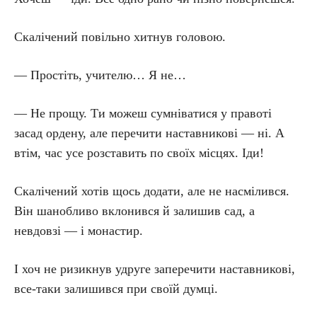
Скалічений повільно хитнув головою.
— Простіть, учителю… Я не…
— Не прощу. Ти можеш сумніватися у правоті
засад ордену, але перечити наставникові — ні. А
втім, час усе розставить по своїх місцях. Іди!
Скалічений хотів щось додати, але не насмілився.
Він шанобливо вклонився й залишив сад, а
невдовзі — і монастир.
І хоч не ризикнув удруге заперечити наставникові,
все-таки залишився при своїй думці.