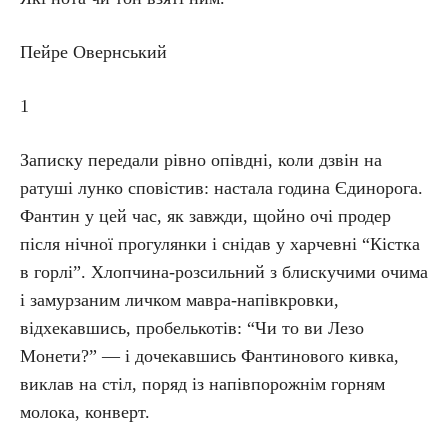
Пейре Овернський
1
Записку передали рівно опівдні, коли дзвін на
ратуші лунко сповістив: настала година Єдинорога.
Фантин у цей час, як завжди, щойно очі продер
після нічної прогулянки і снідав у харчевні “Кістка
в горлі”. Хлопчина-розсильний з блискучими очима
і замурзаним личком мавра-напівкровки,
відхекавшись, пробелькотів: “Чи то ви Лезо
Монети?” — і дочекавшись Фантинового кивка,
виклав на стіл, поряд із напівпорожнім горням
молока, конверт.