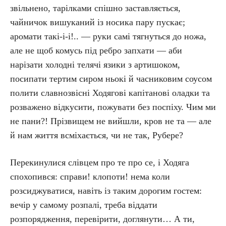
звільнено, тарілками спішно заставляється,
чайничок вишуканий із носика пару пускає;
аромати такі-і-і!.. — руки самі тягнуться до ножа,
але не щоб комусь під ребро запхати — аби
нарізати холодні телячі язики з артишоком,
посипати тертим сиром ньокі й часниковим соусом
полити славнозвісні Ходягові капітанові оладки та
розважено відкусити, пожувати без поспіху. Чим ми
не пани?! Прізвищем не вийшли, кров не та — але
й нам життя всміхається, чи не так, Рубере?
Перекинулися слівцем про те про се, і Ходяга
спохопився: справи! клопоти! нема коли
розсиджуватися, навіть із таким дорогим гостем:
вечір у самому розпалі, треба віддати
розпорядження, перевірити, доглянути… А ти,