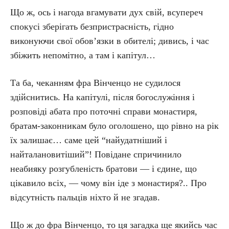
Що ж, ось і нагода вгамувати дух свій, всупереч
спокусі зберігать безпристрасність, гідно
виконуючи свої обов’язки в обителі; дивись, і час
збіжить непомітно, а там і капітул…
Та ба, чеканням фра Вінченцо не судилося
здійснитись. На капітулі, після богослужіння і
розповіді абата про поточні справи монастиря,
братам-законникам було оголошено, що рівно на рік
їх залишає… саме цей “найудатніший і
найталановитіший”! Повідане спричинило
неабияку розгубленість братови — і єдине, що
цікавило всіх, — чому він іде з монастиря?.. Про
відсутність пальців ніхто й не згадав.
Що ж до фра Вінченцо, то ця загадка ще якийсь час