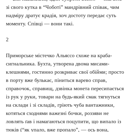
зі свого кутка в “Чоботі” мандрівний співак, чим
надміру дратує крадія, хоч достоту передає суть
моменту. Співці — вони такі.
2
Приморське містечко Альяссо схоже на краба-
сигнальника. Бухта, утворена двома мисами-
клешнями, гостинно розкриває свої обійми; просто
в порту вже булькає, піниться варево справ,
справочок, справищ, дзвінка монета пересипається
із рук у руки, товари на будь-який смак тягнуться
на склади і зі складів, гріють чуба вантажники,
котяться сходнями важезні бочки, роззяви не
ловлять ґав і намагаються поцупити, що випало із
тюків (“як упало, вже пропало”, — ось вона,