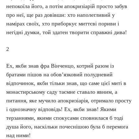
непокоїла його, а потім апокризіарій просто забув
про неї, ще раз довівши: хто наполегливий у
намірах своїх, хто приборкує миттєві пориви і
негідні думки, той здатен творити справжні дива!
2
Ех, якби знав фра Вінченцо, котрий разом із
братами пішов на обов’язковий полудневий
відпочинок, якби тільки знав, що саме цієї миті в
монастирському саду таємне ставало явним, а
питання, яке мучило апокризіарія, отримало просту
і однозначну відповідь! Ех, якби знав! Якими
терзаннями, якими спокусами сповнилася б тоді
душа його, наскільки почеснішою була б перемога
над ними!