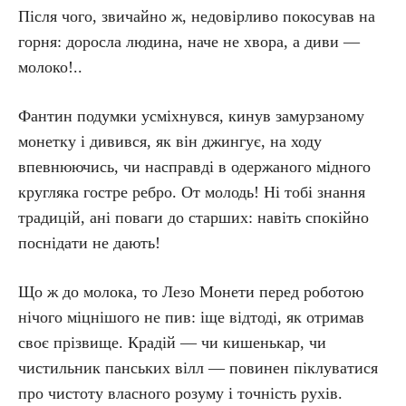
Після чого, звичайно ж, недовірливо покосував на
горня: доросла людина, наче не хвора, а диви —
молоко!..
Фантин подумки усміхнувся, кинув замурзаному
монетку і дивився, як він джингує, на ходу
впевнюючись, чи насправді в одержаного мідного
кругляка гостре ребро. От молодь! Ні тобі знання
традицій, ані поваги до старших: навіть спокійно
поснідати не дають!
Що ж до молока, то Лезо Монети перед роботою
нічого міцнішого не пив: іще відтоді, як отримав
своє прізвище. Крадій — чи кишенькар, чи
чистильник панських вілл — повинен піклуватися
про чистоту власного розуму і точність рухів.