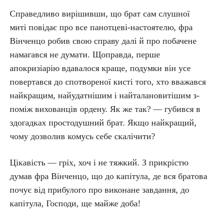
Справедливо вирішивши, що брат сам слушної
миті повідає про все панотцеві-настоятелю, фра
Вінченцо робив свою справу далі й про побачене
намагався не думати. Щоправда, перше
апокризіарію вдавалося краще, подумки він усе
повертався до спотвореної кисті того, хто вважався
найкращим, найудатнішим і найталановитішим з-
поміж вихованців ордену. Як же так? — губився в
здогадках простодушний брат. Якщо найкращий,
чому дозволив комусь себе скалічити?
Цікавість — гріх, хоч і не тяжкий. З прикрістю
думав фра Вінченцо, що до капітула, де вся братова
почує від прибулого про виконане завдання, до
капітула, Господи, ще майже доба!