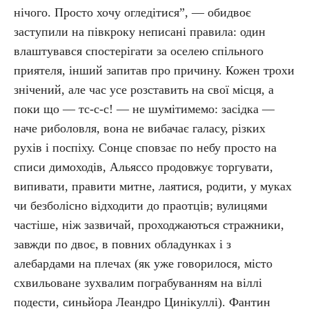
нічого. Просто хочу огледітися”, — обидвоє
заступили на півкроку неписані правила: один
влаштувався спостерігати за оселею спільного
приятеля, інший запитав про причину. Кожен трохи
знічений, але час усе розставить на свої місця, а
поки що — тс-с-с! — не шумітимемо: засідка —
наче риболовля, вона не вибачає галасу, різких
рухів і поспіху. Сонце сповзає по небу просто на
списи димоходів, Альяссо продовжує торгувати,
випивати, правити митне, лаятися, родити, у муках
чи безболісно відходити до праотців; вулицями
частіше, ніж зазвичай, проходжаються стражники,
завжди по двоє, в повних обладунках і з
алебардами на плечах (як уже говорилося, місто
схвильоване зухвалим пограбуванням на віллі
подести, синьйора Леандро Цинікуллі). Фантин