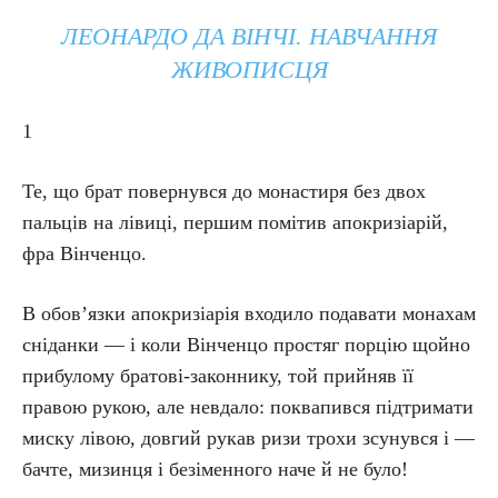
ЛЕОНАРДО ДА ВІНЧІ. НАВЧАННЯ
ЖИВОПИСЦЯ
1
Те, що брат повернувся до монастиря без двох
пальців на лівиці, першим помітив апокризіарій,
фра Вінченцо.
В обов’язки апокризіарія входило подавати монахам
сніданки — і коли Вінченцо простяг порцію щойно
прибулому братові-законнику, той прийняв її
правою рукою, але невдало: поквапився підтримати
миску лівою, довгий рукав ризи трохи зсунувся і —
бачте, мизинця і безіменного наче й не було!