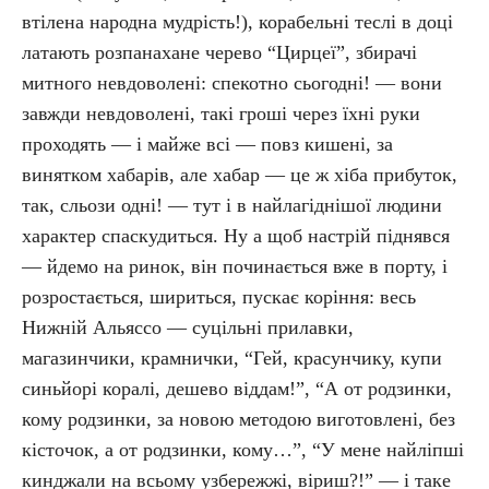
втілена народна мудрість!), корабельні теслі в доці
латають розпанахане черево “Цирцеї”, збирачі
митного невдоволені: спекотно сьогодні! — вони
завжди невдоволені, такі гроші через їхні руки
проходять — і майже всі — повз кишені, за
винятком хабарів, але хабар — це ж хіба прибуток,
так, сльози одні! — тут і в найлагіднішої людини
характер спаскудиться. Ну а щоб настрій піднявся
— йдемо на ринок, він починається вже в порту, і
розростається, шириться, пускає коріння: весь
Нижній Альяссо — суцільні прилавки,
магазинчики, крамнички, “Гей, красунчику, купи
синьйорі коралі, дешево віддам!”, “А от родзинки,
кому родзинки, за новою методою виготовлені, без
кісточок, а от родзинки, кому…”, “У мене найліпші
кинджали на всьому узбережжі, віриш?!” — і таке