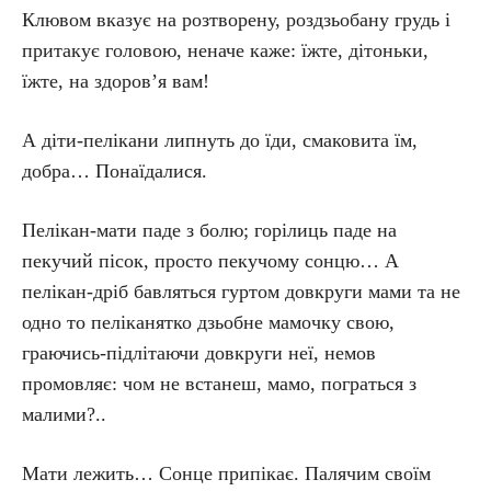
Клювом вказує на розтворену, роздзьобану грудь і
притакує головою, неначе каже: їжте, дітоньки,
їжте, на здоров’я вам!
А діти-пелікани липнуть до їди, смаковита їм,
добра… Понаїдалися.
Пелікан-мати паде з болю; горілиць паде на
пекучий пісок, просто пекучому сонцю… А
пелікан-дріб бавляться гуртом довкруги мами та не
одно то пеліканятко дзьобне мамочку свою,
граючись-підлітаючи довкруги неї, немов
промовляє: чом не встанеш, мамо, пограться з
малими?..
Мати лежить… Сонце припікає. Палячим своїм