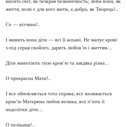
висить світ, як безкрая безконечність; люба вона, як
життя, коли є для кого жити, а добра, як Творець!..
Се — вітчина!..
І живить вона діти — всі її кохані. Не жалує крові
з-під серця свойого, дарить любов’ю і життям…
Діти животіють тією кров’ю та завдяка різна…
О прекрасна Мати!..
І все обновляється тота справа; все виливається
кров’ю Материна любов велика, все п’ють її
недолітки діти…
О пелікани!..