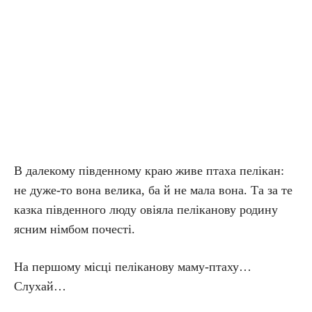
В далекому південному краю живе птаха пелікан:
не дуже-то вона велика, ба й не мала вона. Та за те
казка південного люду овіяла пеліканову родину
ясним німбом почесті.
На першому місці пеліканову маму-птаху…
Слухай…