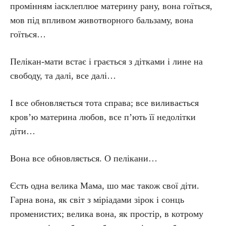
промінням іасклеплюе материну рану, вона гоїться,
мов під впливом животворного бальзаму, вона
гоїться…
Пелікан-мати встає і грається з дітками і лине на
свободу, та далі, все далі…
І все обновляється тота справа; все виливається
кров’ю материна любов, все п’ють її недолітки
діти…
Вона все обновляється. О пелікани…
Єсть одна велика Мама, шо має також свої діти.
Гарна вона, як світ з міріадами зірок і сонць
променистих; велика вона, як простір, в котрому