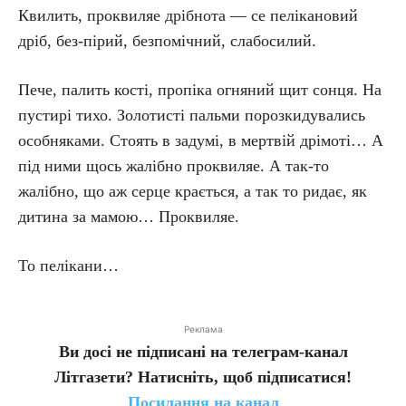
Квилить, проквиляе дрібнота — се пелікановий
дріб, без-пірий, безпомічний, слабосилий.
Пече, палить кості, пропіка огняний щит сонця. На
пустирі тихо. Золотисті пальми порозкидувались
особняками. Стоять в задумі, в мертвій дрімоті… А
під ними щось жалібно проквиляе. А так-то
жалібно, що аж серце крається, а так то ридає, як
дитина за мамою… Проквиляе.
То пелікани…
Реклама
Ви досі не підписані на телеграм-канал
Літгазети? Натисніть, щоб підписатися!
Посилання на канал