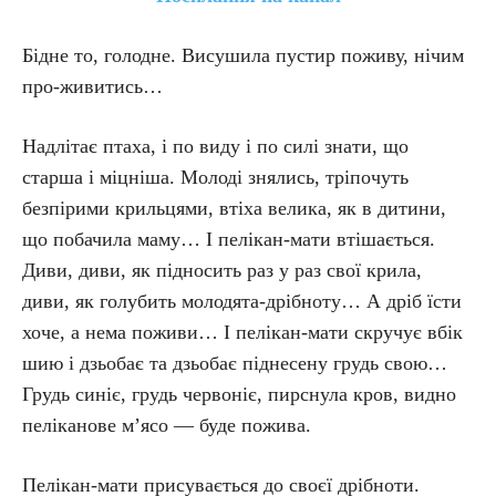
Бідне то, голодне. Висушила пустир поживу, нічим
про-живитись…
Надлітає птаха, і по виду і по силі знати, що
старша і міцніша. Молоді знялись, тріпочуть
безпірими крильцями, втіха велика, як в дитини,
що побачила маму… І пелікан-мати втішається.
Диви, диви, як підносить раз у раз свої крила,
диви, як голубить молодята-дрібноту… А дріб їсти
хоче, а нема поживи… І пелікан-мати скручує вбік
шию і дзьобає та дзьобає піднесену грудь свою…
Грудь синіє, грудь червоніє, пирснула кров, видно
пеліканове м’ясо — буде пожива.
Пелікан-мати присувається до своєї дрібноти.