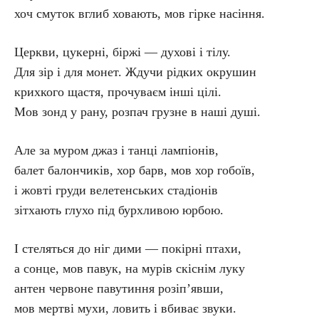
хоч смуток вглиб ховають, мов гірке насіння.
Церкви, цукерні, біржі — духові і тілу.
Для зір і для монет. Ждучи рідких окрушин
крихкого щастя, прочуваєм інші цілі.
Мов зонд у рану, розпач грузне в наші душі.
Але за муром джаз і танці лампіонів,
балет балончиків, хор барв, мов хор гобоїв,
і жовті груди велетенських стадіонів
зітхають глухо під бурхливою юрбою.
І стеляться до ніг дими — покірні птахи,
а сонце, мов павук, на мурів скіснім луку
антен червоне павутиння розіп’явши,
мов мертві мухи, ловить і вбиває звуки.