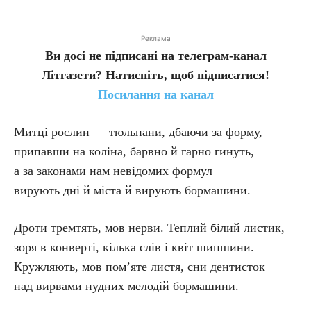
Реклама
Ви досі не підписані на телеграм-канал
Літгазети? Натисніть, щоб підписатися!
Посилання на канал
Митці рослин — тюльпани, дбаючи за форму,
припавши на коліна, барвно й гарно гинуть,
а за законами нам невідомих формул
вирують дні й міста й вирують бормашини.
Дроти тремтять, мов нерви. Теплий білий листик,
зоря в конверті, кілька слів і квіт шипшини.
Кружляють, мов пом’яте листя, сни дентисток
над вирвами нудних мелодій бормашини.