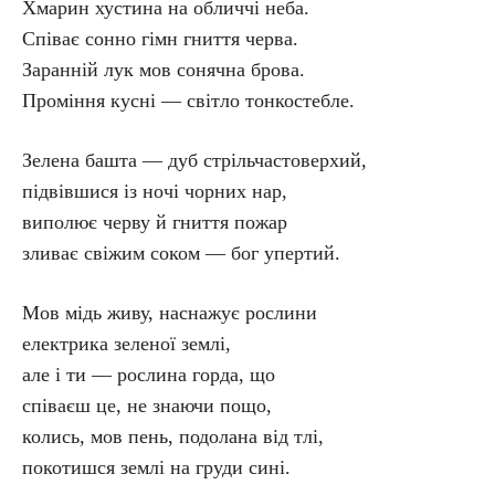
Хмарин хустина на обличчі неба.
Співає сонно гімн гниття черва.
Заранній лук мов сонячна брова.
Проміння кусні — світло тонкостебле.
Зелена башта — дуб стрільчастоверхий,
підвівшися із ночі чорних нар,
виполює черву й гниття пожар
зливає свіжим соком — бог упертий.
Мов мідь живу, наснажує рослини
електрика зеленої землі,
але і ти — рослина горда, що
співаєш це, не знаючи пощо,
колись, мов пень, подолана від тлі,
покотишся землі на груди сині.