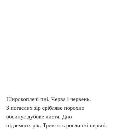
Широкоплечі пні. Черва і червень.
З погаслих зір срібляве порохно
обсипує дубове листя. Дно
підземних рік. Тремтять рослинні первні.